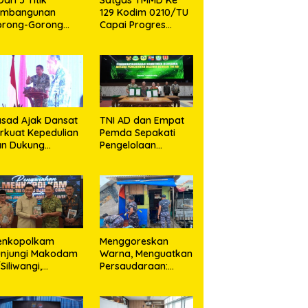
embangunan
129 Kodim 0210/TU
orong-Gorong
Capai Progres
rogram TMMD ke
Pembukaan Jalan
9 Kodim 0210/TU
98,11 Persen
pai 100 Persen
sad Ajak Dansat
TNI AD dan Empat
rkuat Kepedulian
Pemda Sepakati
an Dukung
Pengelolaan
rogram
Sampah Berbasis
merintah
Teknologi
enkopolkam
‎Menggoreskan
unjungi Makodam
Warna, Menguatkan
I/Siliwangi,
Persaudaraan:
angdam Tegaskan
Kodaeral I Bangun
mitmen Perkuat
Kedekatan Dengan
nergi Menjaga
Masyarakat Pesisir