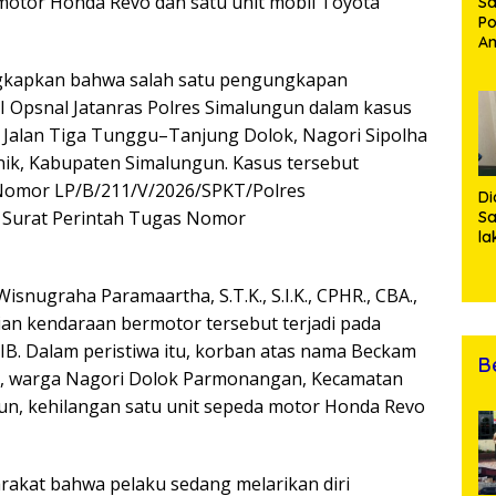
motor Honda Revo dan satu unit mobil Toyota
Sa
Po
Am
Pe
ngkapkan bahwa salah satu pengungkapan
19
Bu
 I Opsnal Jatanras Polres Simalungun dalam kasus
i Jalan Tiga Tunggu–Tanjung Dolok, Nagori Sipolha
ik, Kabupaten Simalungun. Kasus tersebut
 Nomor LP/B/211/V/2026/SPKT/Polres
Di
 Surat Perintah Tugas Nomor
Sa
la
R
Po
snugraha Paramaartha, S.T.K., S.I.K., CPHR., CBA.,
Ti
da
n kendaraan bermotor tersebut terjadi pada
Kl
WIB. Dalam peristiwa itu, korban atas nama Beckam
B
asta, warga Nagori Dolok Parmonangan, Kecamatan
n, kehilangan satu unit sepeda motor Honda Revo
rakat bahwa pelaku sedang melarikan diri