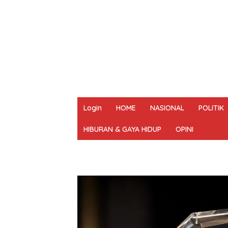
Login
HOME
NASIONAL
POLITIK
HIBURAN & GAYA HIDUP
OPINI
REDAKSI
PEDOMAN MEDIA SIBER
UN