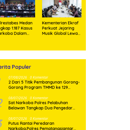
abilitas Nasional
lrestabes Medan
Kementerian Ekraf
gkap 1.187 Kasus
Perkuat Jejaring
arkoba Dalam
Musik Global Lewat
0 Hari,
LaLaLa Fest 2026
snahkan Puluhan
logram Barang
kti
erita Populer
07/08/2026
0 Komentar
2 Dari 5 Titik Pembangunan Gorong-
Gorong Program TMMD ke 129
Kodim 0210/TU Capai 100 Persen
2
08/07/2026
0 Komentar
Sat Narkoba Polres Pelabuhan
Belawan Tangkap Dua Pengedar
Shabu di Medan Marelan
3
08/07/2026
0 Komentar
Putus Rantai Peredaran
Narkoba,Polres Pematangsianțar