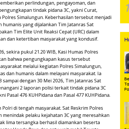
emberikan perlindungan, pengayoman, dan
pengungkapan tindak pidana 3C, yakni Curat,
 Polres Simalungun. Keberhasilan tersebut menjadi
an humanis yang dijalankan Tim Jatanras Sat
kan Tim Elite Unit Reaksi Cepat (URC) dalam
an dan ketertiban masyarakat yang kondusif.
H
26, sekira pukul 21.20 WIB, Kasi Humas Polres
skan bahwa pengungkapan kasus tersebut
asyarakat melalui kegiatan Polres Simalungun,
tas dan humanis dalam melayani masyarakat. Ia
Be
sampai dengan 30 Mei 2026, Tim Jatanras Sat
T
angani 2 laporan polisi terkait tindak pidana 3C
Po
kni Pasal 476 KUHPidana dan Pasal 477 KUHPidana.
M
Pr
Na
Polri di tengah masyarakat. Sat Reskrim Polres
am menindak pelaku kejahatan 3C yang meresahkan
ak lima tersangka berhasil diamankan beserta