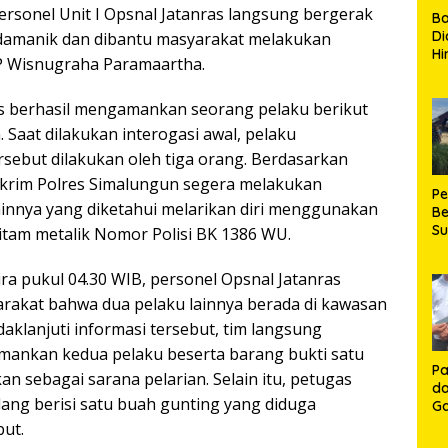
rsonel Unit I Opsnal Jatanras langsung bergerak
B
Di
idamanik dan dibantu masyarakat melakukan
Hi
P Wisnugraha Paramaartha.
de
Ku
as berhasil mengamankan seorang pelaku berikut
Ki
Ma
 Saat dilakukan interogasi awal, pelaku
Te
sebut dilakukan oleh tiga orang. Berdasarkan
H
eskrim Polres Simalungun segera melakukan
P
nnya yang diketahui melarikan diri menggunakan
Be
S
itam metalik Nomor Polisi BK 1386 WU.
Be
de
 pukul 04.30 WIB, personel Opsnal Jatanras
P
arakat bahwa dua pelaku lainnya berada di kawasan
Ma
K
klanjuti informasi tersebut, tim langsung
HU
amankan kedua pelaku beserta barang bukti satu
K
Pa
n sebagai sarana pelarian. Selain itu, petugas
da
ng berisi satu buah gunting yang diduga
Ga
Ko
but.
Aj