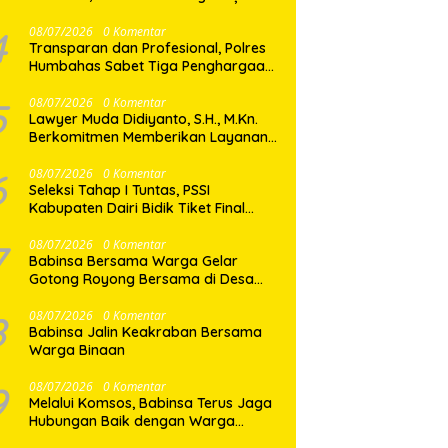
Amankan Pemilik Ekstasi 8 Butir
4
08/07/2026
0 Komentar
Transparan dan Profesional, Polres
Humbahas Sabet Tiga Penghargaan
dari KPPN Balige
5
08/07/2026
0 Komentar
Lawyer Muda Didiyanto, S.H., M.Kn.
Berkomitmen Memberikan Layanan
Hukum Profesional dan Berorientasi
Pada Keadilan
6
08/07/2026
0 Komentar
Seleksi Tahap I Tuntas, PSSI
Kabupaten Dairi Bidik Tiket Final
Porprovsu Sumut 2026
7
08/07/2026
0 Komentar
Babinsa Bersama Warga Gelar
Gotong Royong Bersama di Desa
Gasaribu
8
08/07/2026
0 Komentar
Babinsa Jalin Keakraban Bersama
Warga Binaan
9
08/07/2026
0 Komentar
Melalui Komsos, Babinsa Terus Jaga
Hubungan Baik dengan Warga
Binaan