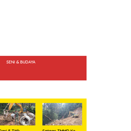
SENI & BUDAYA
 ETIK JURNALIS
Dari 5 Titik
Satgas TMMD Ke