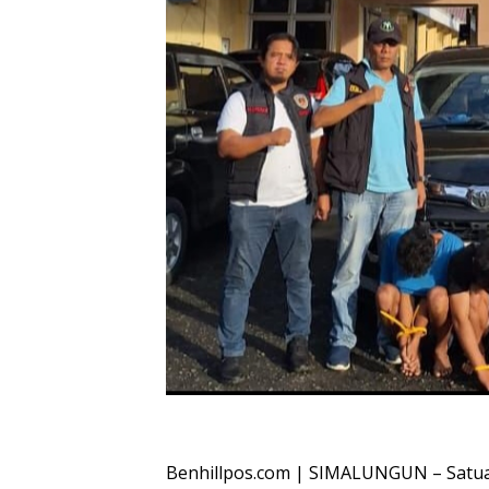
Oplus_16908288
Benhillpos.com | SIMALUNGUN – Satuan