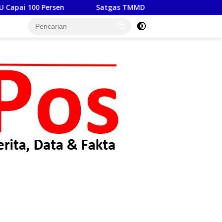
Satgas TMMD Ke 129 Kodim 0210/TU Capai Progres Pembukaan