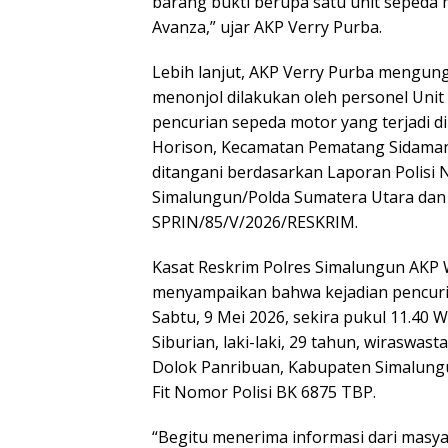
barang bukti berupa satu unit sepeda 
Avanza,” ujar AKP Verry Purba.
Lebih lanjut, AKP Verry Purba mengu
menonjol dilakukan oleh personel Unit
pencurian sepeda motor yang terjadi d
Horison, Kecamatan Pematang Sidaman
ditangani berdasarkan Laporan Polisi
Simalungun/Polda Sumatera Utara dan
SPRIN/85/V/2026/RESKRIM.
Kasat Reskrim Polres Simalungun AKP Wi
menyampaikan bahwa kejadian pencuria
Sabtu, 9 Mei 2026, sekira pukul 11.40 
Siburian, laki-laki, 29 tahun, wirasw
Dolok Panribuan, Kabupaten Simalungu
Fit Nomor Polisi BK 6875 TBP.
“Begitu menerima informasi dari masya