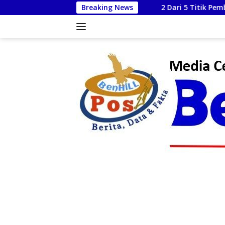
Langsung
2 Dari 5 Titik Pembangunan Gorong-Goron
Breaking News
ke
konten