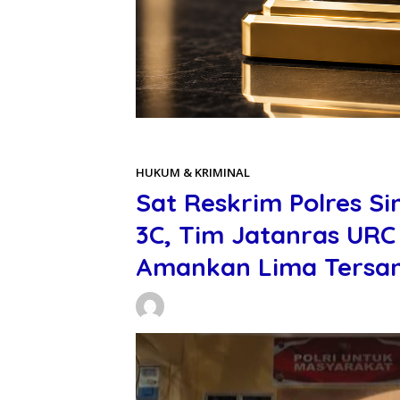
Beranda
HUKUM & KRIMINAL
HUKUM & KRIMINAL
Sat Reskrim Polres S
3C, Tim Jatanras UR
Amankan Lima Tersa
Daniel Manurung
04/06/2026