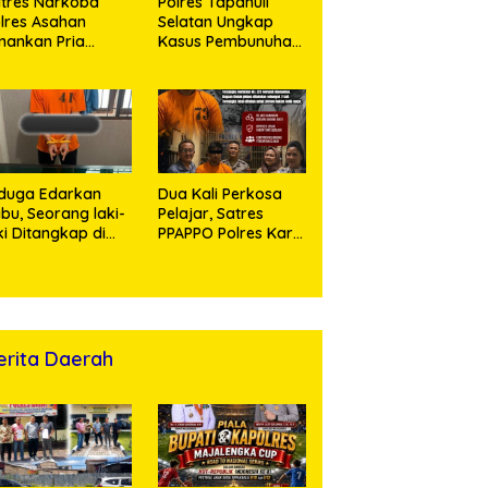
tres Narkoba
Polres Tapanuli
lres Asahan
Selatan Ungkap
ankan Pria
Kasus Pembunuhan
ngedar Sabu, Sita
Disertai Kekerasan
,60 Gram Barang
Seksual terhadap
kti
Anak, Pelaku
Ditangkap
duga Edarkan
Dua Kali Perkosa
bu, Seorang laki-
Pelajar, Satres
ki Ditangkap di
PPAPPO Polres Karo
umah Kosong,
Ringkus Pemuda
lisi Sita
mbangan Digital
n Puluhan Plastik
ip
erita Daerah