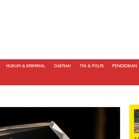
HUKUM & KRIMINAL
DAERAH
TNI & POLRI
PENDIDIKAN
DANG – UNDANG PERS
HAK JAWAB & KOREKSI BERITA
KODE
2 