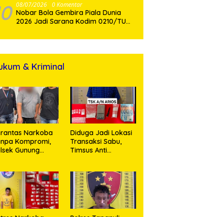
10
08/07/2026
0 Komentar
Nobar Bola Gembira Piala Dunia
2026 Jadi Sarana Kodim 0210/TU
Perkuat Komunikasi dan
Kebersamaan dengan Warga
ukum & Kriminal
rantas Narkoba
Diduga Jadi Lokasi
anpa Kompromi,
Transaksi Sabu,
lsek Gunung
Timsus Anti
alela Amankan
Narkoba Polres
ia Bawa Sabu di
Asahan Amankan
gori Karangsari
Seorang Pria
dengan Barang
Bukti 63,67 Gram
Sabu