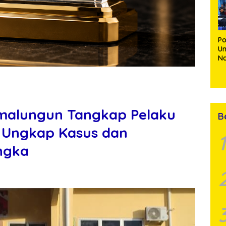
St
Po
Un
N
30
Mu
Ki
Bu
imalungun Tangkap Pelaku
B
C Ungkap Kasus dan
1
ngka