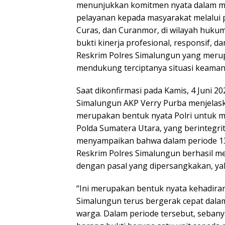
menunjukkan komitmen nyata dalam m
pelayanan kepada masyarakat melalui 
Curas, dan Curanmor, di wilayah hukum
bukti kinerja profesional, responsif, d
Reskrim Polres Simalungun yang merupa
mendukung terciptanya situasi keaman
Saat dikonfirmasi pada Kamis, 4 Juni 20
Simalungun AKP Verry Purba menjela
merupakan bentuk nyata Polri untuk m
Polda Sumatera Utara, yang berintegri
menyampaikan bahwa dalam periode 13 
Reskrim Polres Simalungun berhasil men
dengan pasal yang dipersangkakan, ya
“Ini merupakan bentuk nyata kehadiran 
Simalungun terus bergerak cepat dal
warga. Dalam periode tersebut, sebany