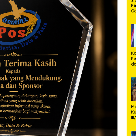
P
G
P
12
Ca
Ka
Pe
d
P
Pe
M
K
II
P
Ko
Si