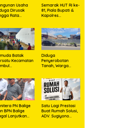
angunan Usaha
Semarak HUT RI ke-
duga Dirusak
81, Piala Bupati &
ngga Rata
Kapolres
ngan Tanah,
Majalengka Cup
asa Hukum Dike
2026 Kobarkan
rana Ujung dan
Semangat Generasi
sro Ujung Resmi
Muda
mpuh Jalur
ukum
emuda Batak
Diduga
rsatu Kecamatan
Penyerobotan
umbul
Tanah, Warga
rkolaborasi
Sidikalang Tempuh
ngan TNI Gelar
Jalur Hukum demi
embersihan
Memperjuangkan
ssal Sambut HUT
Hak Kepemilikan
orem 023/KS dan
T Ke-81
emerdekaan RI
nitera PN Balige
Satu Lagi Prestasi
n BPN Balige
Buat Rumah Solusi,
gal Lanjutkan
ADV. Sugiyono
nstatering di
Konsisten Berdiri di
ibata, Warga
Garis Keadilan