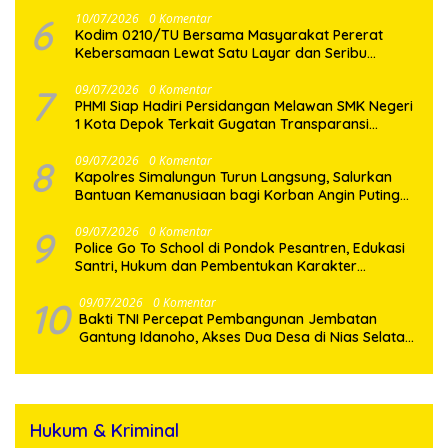
Gotong Royong Perbaikan Jalan Desa
6
10/07/2026
0 Komentar
Kodim 0210/TU Bersama Masyarakat Pererat
Kebersamaan Lewat Satu Layar dan Seribu
Semangat di Keseruan Nobar Piala Dunia 2026
7
09/07/2026
0 Komentar
PHMI Siap Hadiri Persidangan Melawan SMK Negeri
1 Kota Depok Terkait Gugatan Transparansi
Penggunaan Dana BOS Berkisar 6,9 Miliar
8
09/07/2026
0 Komentar
Kapolres Simalungun Turun Langsung, Salurkan
Bantuan Kemanusiaan bagi Korban Angin Puting
Beliung di Pematang Bandar
9
09/07/2026
0 Komentar
Police Go To School di Pondok Pesantren, Edukasi
Santri, Hukum dan Pembentukan Karakter
Generasi Muda
10
09/07/2026
0 Komentar
Bakti TNI Percepat Pembangunan Jembatan
Gantung Idanoho, Akses Dua Desa di Nias Selatan
Segera Pulih
Hukum & Kriminal