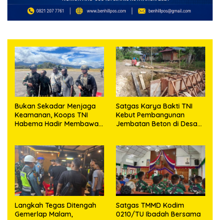
Bukan Sekadar Menjaga
Satgas Karya Bakti TNI
Keamanan, Koops TNI
Kebut Pembangunan
Habema Hadir Membawa
Jembatan Beton di Desa
Harapan bagi Warga di
Mehaga, Perkuat Akses
Tengah Konflik Ugimba
Warga di Nias Selatan
Langkah Tegas Ditengah
Satgas TMMD Kodim
Gemerlap Malam,
0210/TU Ibadah Bersama