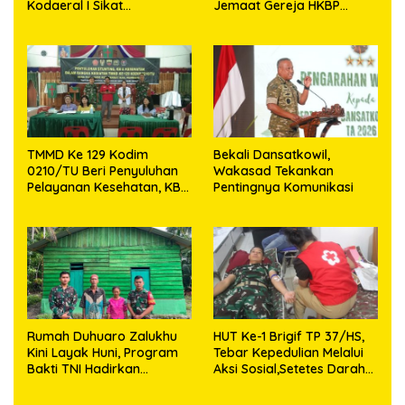
Kodaeral I Sikat
Jemaat Gereja HKBP
Pelanggaran dan
Sijarango
Amankan Empat Senjata
Tajam
TMMD Ke 129 Kodim
Bekali Dansatkowil,
0210/TU Beri Penyuluhan
Wakasad Tekankan
Pelayanan Kesehatan, KB
Pentingnya Komunikasi
dan Stunting di Desa
Sijarango
Rumah Duhuaro Zalukhu
HUT Ke-1 Brigif TP 37/HS,
Kini Layak Huni, Program
Tebar Kepedulian Melalui
Bakti TNI Hadirkan
Aksi Sosial,Setetes Darah
Harapan Baru di Nias
Menjadi Harapan Hidup
Utara
Bagi Yang Membutuhkan