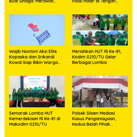
Budi Sinaga: Merawat
Polisi Hadir di Tengah
Kenangan Sembari
Masyarakat
Berbagi
Wajib Nonton! Aksi Elite
Meriahkan HUT RI Ke-81,
Kopaska dan Srikandi
Kodim 0210/TU Gelar
Kowal Siap Bikin Warga
Berbagai Lomba
Makassar Terpukau
Semarak Lomba HUT
Polsek Silaen Mediasi
Kemerdekaan RI Ke-81 di
Kasus Penganiayaan,
Makodim 0210/TU
Kedua Belah Pihak
Sepakat Damai