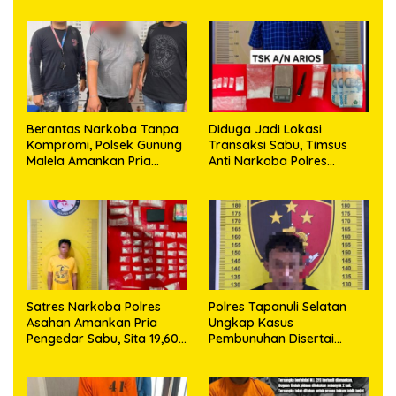
Berantas Narkoba Tanpa
Diduga Jadi Lokasi
Kompromi, Polsek Gunung
Transaksi Sabu, Timsus
Malela Amankan Pria
Anti Narkoba Polres
Bawa Sabu di Nagori
Asahan Amankan Seorang
Karangsari
Pria dengan Barang Bukti
63,67 Gram Sabu
Satres Narkoba Polres
Polres Tapanuli Selatan
Asahan Amankan Pria
Ungkap Kasus
Pengedar Sabu, Sita 19,60
Pembunuhan Disertai
Gram Barang Bukti
Kekerasan Seksual
terhadap Anak, Pelaku
Ditangkap