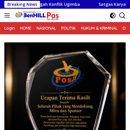
Langsung
onflik Ugimba
Breaking News
Satgas Karya Bakti TNI Kebut Pembangu
ke
konten
Login
HOME
NASIONAL
POLITIK
HUKUM & KRIMINAL
DA