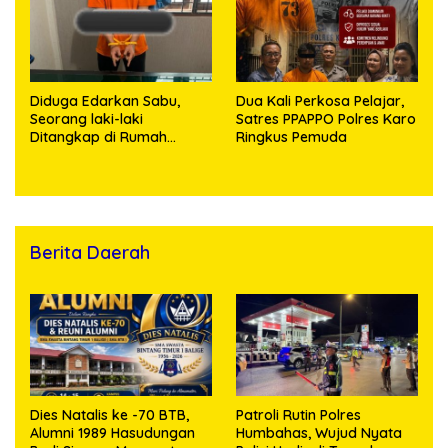
Diduga Edarkan Sabu,
Dua Kali Perkosa Pelajar,
Seorang laki-laki
Satres PPAPPO Polres Karo
Ditangkap di Rumah
Ringkus Pemuda
Kosong, Polisi Sita
Timbangan Digital dan
Puluhan Plastik Klip
Berita Daerah
Dies Natalis ke -70 BTB,
Patroli Rutin Polres
Alumni 1989 Hasudungan
Humbahas, Wujud Nyata