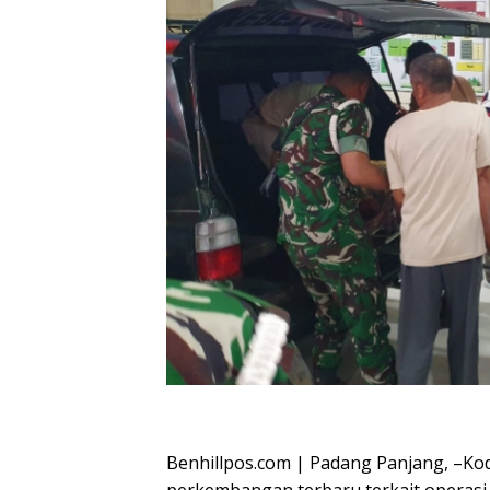
Oplus_16908288
Benhillpos.com | Padang Panjang, –
perkembangan terbaru terkait operasi