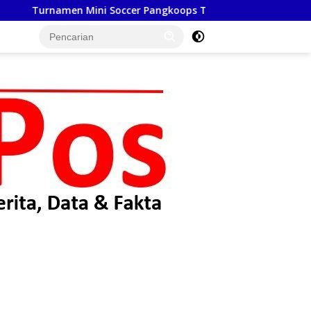
r Pangkoops TNI Habema 2026, Satukan TNI dan Masyarakat T