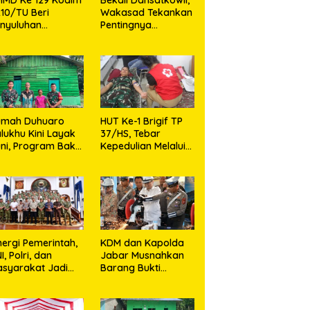
10/TU Beri
Wakasad Tekankan
nyuluhan
Pentingnya
layanan
Komunikasi
sehatan, KB dan
unting di Desa
jarango
umah Duhuaro
HUT Ke-1 Brigif TP
lukhu Kini Layak
37/HS, Tebar
ni, Program Bakti
Kepedulian Melalui
I Hadirkan
Aksi Sosial,Setetes
rapan Baru di
Darah Menjadi
as Utara
Harapan Hidup Bagi
Yang
Membutuhkan
nergi Pemerintah,
KDM dan Kapolda
I, Polri, dan
Jabar Musnahkan
syarakat Jadi
Barang Bukti
nci Ciptakan
Kejahatan,
ndisi Aman dan
Termasuk Knalpot
ndusif
Brong dan