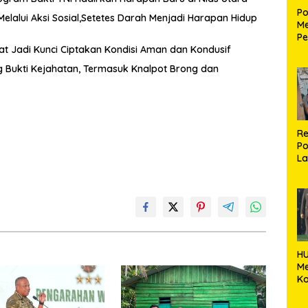
Po
Melalui Aksi Sosial,Setetes Darah Menjadi Harapan Hidup
Me
Pe
kat Jadi Kunci Ciptakan Kondisi Aman dan Kondusif
Ke
S
Bukti Kejahatan, Termasuk Knalpot Brong dan
Re
Po
La
M
HU
M
Ko
k
Ka