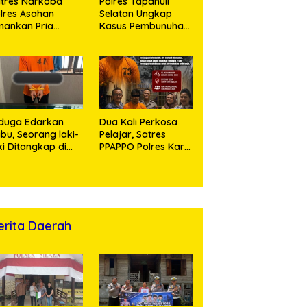
tres Narkoba
Polres Tapanuli
lres Asahan
Selatan Ungkap
ankan Pria
Kasus Pembunuhan
ngedar Sabu, Sita
Disertai Kekerasan
,60 Gram Barang
Seksual terhadap
kti
Anak, Pelaku
Ditangkap
duga Edarkan
Dua Kali Perkosa
bu, Seorang laki-
Pelajar, Satres
ki Ditangkap di
PPAPPO Polres Karo
umah Kosong,
Ringkus Pemuda
lisi Sita
mbangan Digital
n Puluhan Plastik
ip
erita Daerah