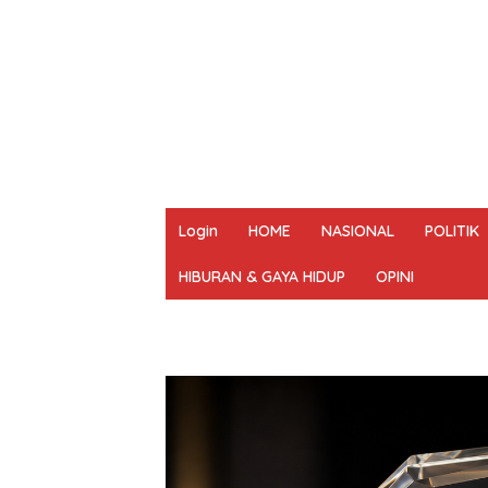
Login
HOME
NASIONAL
POLITIK
HIBURAN & GAYA HIDUP
OPINI
REDAKSI
PEDOMAN MEDIA SIBER
UN