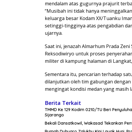
mendalam atas gugurnya prajurit terb
“Musibah ini tidak hanya meninggalkan
keluarga besar Kodam XX/Tuanku Ima
setinggi-tingginya atas pengabdian d
ujarnya.
Saat ini, jenazah Almarhum Prada Zeni
Reksodiwiryo untuk proses penyeraha
militer di kampung halaman di Langkat,
Sementara itu, pencarian terhadap satu
dilanjutkan oleh tim gabungan dengan
mengingat kondisi medan yang masih lab
Berita Terkait
TMMD Ke 129 Kodim 0210/TU Beri Penyuluha
Sijarango
Bekali Dansatkowil, Wakasad Tekankan Pen
Rumah Duhuaro Zalukhu Kini Layak Huni, Pr