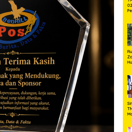
02
Pe
Pe
Ke
St
Si
R
Za
Hu
TN
Ha
Ni
Si
TN
Ma
Ku
Ko
Ko