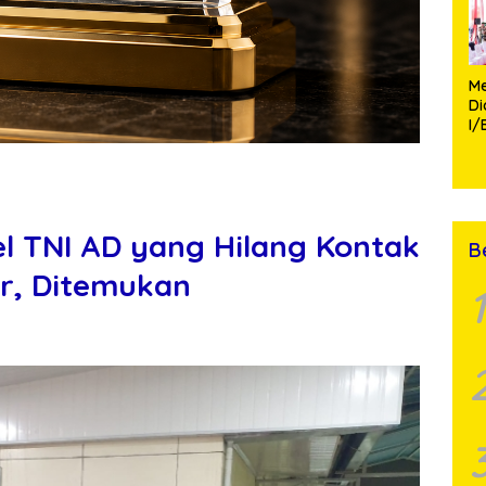
Me
D
I/
TP
Fa
Mo
el TNI AD yang Hilang Kontak
B
r, Ditemukan
1