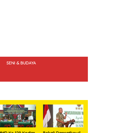
SENI & BUDAYA
 ETIK JURNALIS
MMD Ke 129 Kodim
Bekali Dansatkowil,