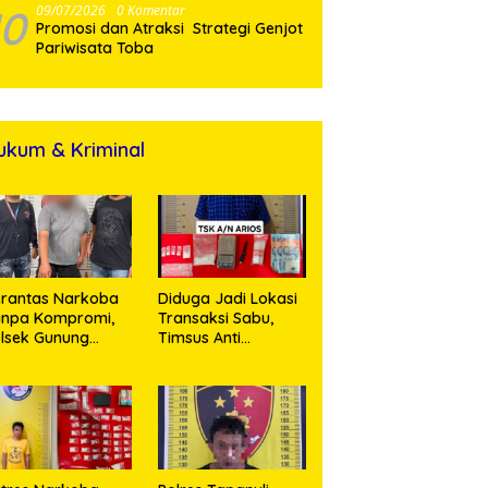
10
09/07/2026
0 Komentar
Promosi dan Atraksi Strategi Genjot
Pariwisata Toba
ukum & Kriminal
rantas Narkoba
Diduga Jadi Lokasi
anpa Kompromi,
Transaksi Sabu,
lsek Gunung
Timsus Anti
alela Amankan
Narkoba Polres
ia Bawa Sabu di
Asahan Amankan
gori Karangsari
Seorang Pria
dengan Barang
Bukti 63,67 Gram
Sabu