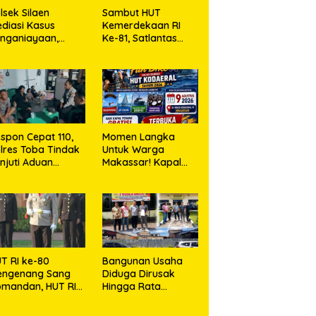
lsek Silaen
Sambut HUT
diasi Kasus
Kemerdekaan RI
nganiayaan,
Ke-81, Satlantas
dua Belah Pihak
Polres Toba Bagi
epakat Damai
Sembako Kepada
Warga Kurang
Mampu
spon Cepat 110,
Momen Langka
lres Toba Tindak
Untuk Warga
njuti Aduan
Makassar! Kapal
asyarakat
Perang Dibuka
Untuk Masyarakat
T RI ke-80
Bangunan Usaha
engenang Sang
Diduga Dirusak
mandan, HUT RI
Hingga Rata
e-81 Menyambut
dengan Tanah,
polresta Kendari
Kuasa Hukum Dike