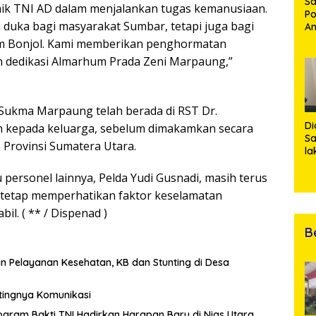
Sa
aik TNI AD dalam menjalankan tugas kemanusiaan.
Po
 duka bagi masyarakat Sumbar, tetapi juga bagi
Am
Pe
m Bonjol. Kami memberikan penghormatan
19
an dedikasi Almarhum Prada Zeni Marpaung,”
Bu
 Sukma Marpaung telah berada di RST Dr.
Di
n kepada keluarga, sebelum dimakamkan secara
Sa
 Provinsi Sumatera Utara.
la
R
Po
 personel lainnya, Pelda Yudi Gusnadi, masih terus
Ti
 tetap memperhatikan faktor keselamatan
da
il. ( ** / Dispenad )
Kl
B
n Pelayanan Kesehatan, KB dan Stunting di Desa
tingnya Komunikasi
ogram Bakti TNI Hadirkan Harapan Baru di Nias Utara