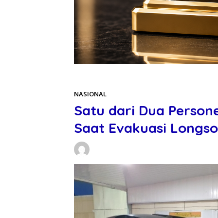
Beranda
NASIONAL
NASIONAL
Satu dari Dua Person
Saat Evakuasi Longso
Daniel Manurung
29/11/2025