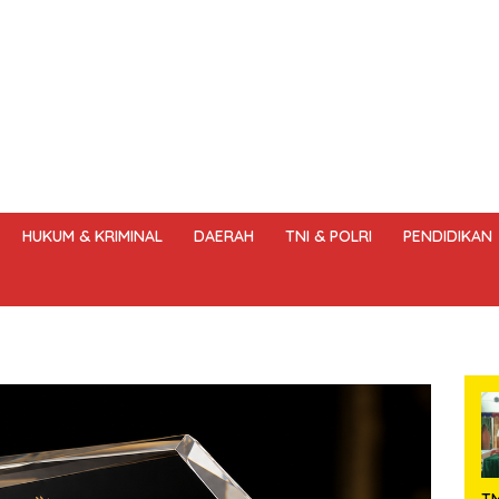
HUKUM & KRIMINAL
DAERAH
TNI & POLRI
PENDIDIKAN
DANG – UNDANG PERS
HAK JAWAB & KOREKSI BERITA
KODE
T