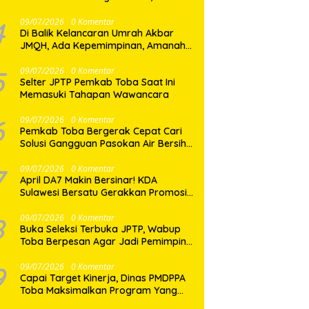
Dua Desa di Nias Selatan Segera
Pulih
4
09/07/2026
0 Komentar
Di Balik Kelancaran Umrah Akbar
JMQH, Ada Kepemimpinan, Amanah,
dan Pelayanan Sepenuh Hati
5
09/07/2026
0 Komentar
Selter JPTP Pemkab Toba Saat Ini
Memasuki Tahapan Wawancara
6
09/07/2026
0 Komentar
Pemkab Toba Bergerak Cepat Cari
Solusi Gangguan Pasokan Air Bersih
di Balige
7
09/07/2026
0 Komentar
April DA7 Makin Bersinar! KDA
Sulawesi Bersatu Gerakkan Promosi
Besar-Besaran di Makassar
8
09/07/2026
0 Komentar
Buka Seleksi Terbuka JPTP, Wabup
Toba Berpesan Agar Jadi Pemimpin
yang Baik
9
09/07/2026
0 Komentar
Capai Target Kinerja, Dinas PMDPPA
Toba Maksimalkan Program Yang
Ditetapkan.