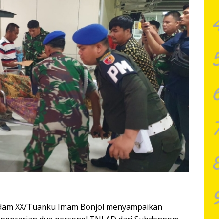
Kodam XX/Tuanku Imam Bonjol menyampaikan
 pencarian dua personel TNI AD dari Subdenpom