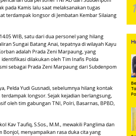
ak pada Kamis lalu saat melaksanakan tugas
t terdampak longsor di Jembatan Kembar Silaiang
14.05 WIB, satu dari dua personel yang hilang
H
aliran Sungai Batang Anai, tepatnya di wilayah Kayu
orban adalah Prada Zeni Marpaung, yang
dentifikasi dilakukan oleh Tim Inafis Polda
esmi sebagai Prada Zeni Marpaung dari Subdenpom
Be
, Pelda Yudi Gusnadi, sebelumnya hilang kontak
T
Po
terdampak longsor. Sejak kejadian berlangsung,
M
sif oleh tim gabungan TNI, Polri, Basarnas, BPBD,
Pr
Na
 Kav Taufiq, S.Sos., M.M., mewakili Panglima dan
 Bonjol, menyampaikan rasa duka cita yang