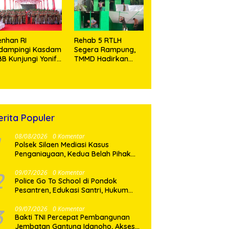
Tramadol
nhan RI
Rehab 5 RTLH
idampingi Kasdam
Segera Rampung,
BB Kunjungi Yonif
TMMD Hadirkan
 902/SPG, Tinjau
Harapan Baru Bagi
silitas dan Beri
Warga Desa
tivasi Prajurit
Sijarango
erita Populer
08/08/2026
0 Komentar
Polsek Silaen Mediasi Kasus
Penganiayaan, Kedua Belah Pihak
Sepakat Damai
2
09/07/2026
0 Komentar
Police Go To School di Pondok
Pesantren, Edukasi Santri, Hukum
dan Pembentukan Karakter Generasi
Muda
3
09/07/2026
0 Komentar
Bakti TNI Percepat Pembangunan
Jembatan Gantung Idanoho, Akses