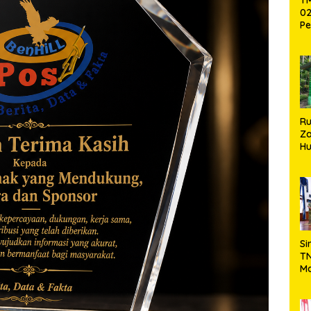
02
Pe
Pe
Ke
St
Si
R
Za
Hu
TN
Ha
Ni
Si
TN
Ma
Ku
Ko
Ko