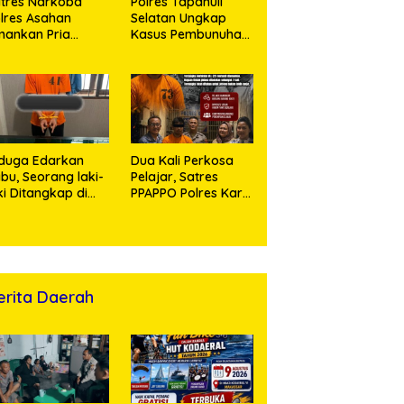
tres Narkoba
Polres Tapanuli
lres Asahan
Selatan Ungkap
ankan Pria
Kasus Pembunuhan
ngedar Sabu, Sita
Disertai Kekerasan
,60 Gram Barang
Seksual terhadap
kti
Anak, Pelaku
Ditangkap
duga Edarkan
Dua Kali Perkosa
bu, Seorang laki-
Pelajar, Satres
ki Ditangkap di
PPAPPO Polres Karo
umah Kosong,
Ringkus Pemuda
lisi Sita
mbangan Digital
n Puluhan Plastik
ip
erita Daerah