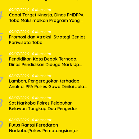
yang Baik
4
09/07/2026
0 Komentar
Capai Target Kinerja, Dinas PMDPPA
Toba Maksimalkan Program Yang
Ditetapkan.
5
09/07/2026
0 Komentar
Promosi dan Atraksi Strategi Genjot
Pariwisata Toba
6
09/07/2026
0 Komentar
Pendidikan Kota Depok Ternoda,
Dinas Pendidikan Diduga Mark Up
Papan Tulis Interaktif SD dan SMP
Sebesar 2,7 Miliar Lebih, PHMI Akan
7
08/07/2026
0 Komentar
Lamban, Pengeroyokan terhadap
Gugat
Anak di PPA Polres Gowa Dinilai Jalan
di Tempat
8
08/07/2026
0 Komentar
Sat Narkoba Polres Pelabuhan
Belawan Tangkap Dua Pengedar
Shabu di Medan Marelan
9
08/07/2026
0 Komentar
Putus Rantai Peredaran
Narkoba,Polres Pematangsianțar
Amankan Pemilik Ekstasi 8 Butir