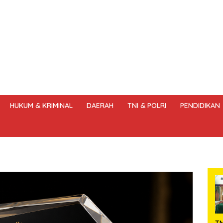
HUKUM & KRIMINAL
DAERAH
TNI & POLRI
PENDIDIKAN
DANG – UNDANG PERS
HAK JAWAB & KOREKSI BERITA
KODE
T