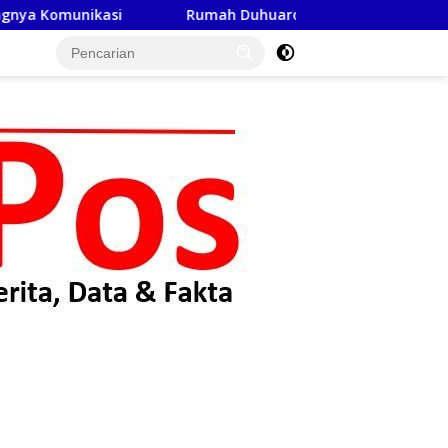
Rumah Duhuaro Zalukhu Kini Layak Huni, Program Bakti 