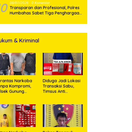
10
08/07/2026
0 Komentar
Transparan dan Profesional, Polres
Humbahas Sabet Tiga Penghargaan
dari KPPN Balige
ukum & Kriminal
rantas Narkoba
Diduga Jadi Lokasi
anpa Kompromi,
Transaksi Sabu,
lsek Gunung
Timsus Anti
alela Amankan
Narkoba Polres
ia Bawa Sabu di
Asahan Amankan
gori Karangsari
Seorang Pria
dengan Barang
Bukti 63,67 Gram
Sabu