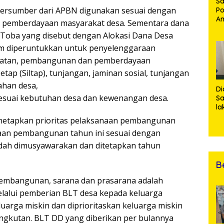
Sa
bersumber dari APBN digunakan sesuai dengan
Po
Am
n pemberdayaan masyarakat desa. Sementara dana
Pe
Toba yang disebut dengan Alokasi Dana Desa
19
Bu
um diperuntukkan untuk penyelenggaraan
katan, pembangunan dan pemberdayaan
tap (Siltap), tunjangan, jaminan sosial, tunjangan
ahan desa,
Di
sesuai kebutuhan desa dan kewenangan desa.
Sa
la
R
menetapkan prioritas pelaksanaan pembangunan
Po
naan pembangunan tahun ini sesuai dengan
Ti
da
ah dimusyawarakan dan ditetapkan tahun
Kl
B
 pembangunan, sarana dan prasarana adalah
lalui pemberian BLT desa kepada keluarga
arga miskin dan diprioritaskan keluarga miskin
angkutan. BLT DD yang diberikan per bulannya