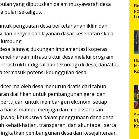
r bulan yang diputuskan dalam musyawarah desa
Re
a bulan sekaligus.
Po
La
M
n untuk penguatan desa berketahanan iklim dan
 dan penyediaan layanan dasar kesehatan skala
u lumbung
desa lainnya; dukungan implementasi koperasi
meliharaan infrastruktur desa melalui program
HU
frastruktur digital dan teknologi di desa; dan/atau
M
Ko
esa termasuk potensi keunggulan desa.
k
Ka
iterima oleh desa menurun dratis dari tahun
aran dialihkan untuk pembangunan gerai dan
g bertujuan untuk membangun ekonomi setiap
esa harus mampu menjaga dan melaksanakan
Se
jawab, khususnya dalam penggunaan dana desa.
81
h kehati-hatian, transparan, dan akuntabel, serta
Ka
Ma
ningkatkan pembangunan desa dan kesejahteraan
2