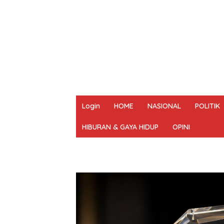
Login
HOME
NASIONAL
POLITIK
HIBURAN & GAYA HIDUP
OPINI
REDAKSI
PEDOMAN MEDIA SIBER
UN