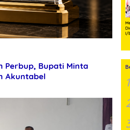
Me
D
I/
TP
Fa
Mo
n Perbup, Bupati Minta
B
n Akuntabel
1