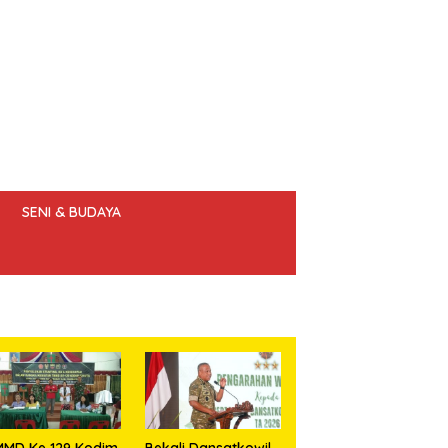
SENI & BUDAYA
 ETIK JURNALIS
MMD Ke 129 Kodim
Bekali Dansatkowil,