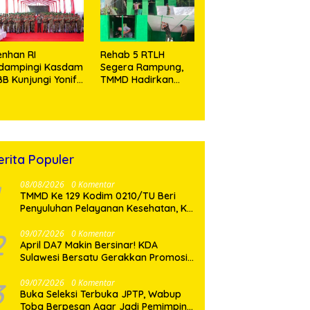
Tramadol
nhan RI
Rehab 5 RTLH
idampingi Kasdam
Segera Rampung,
BB Kunjungi Yonif
TMMD Hadirkan
 902/SPG, Tinjau
Harapan Baru Bagi
silitas dan Beri
Warga Desa
tivasi Prajurit
Sijarango
erita Populer
08/08/2026
0 Komentar
TMMD Ke 129 Kodim 0210/TU Beri
Penyuluhan Pelayanan Kesehatan, KB
dan Stunting di Desa Sijarango
2
09/07/2026
0 Komentar
April DA7 Makin Bersinar! KDA
Sulawesi Bersatu Gerakkan Promosi
Besar-Besaran di Makassar
3
09/07/2026
0 Komentar
Buka Seleksi Terbuka JPTP, Wabup
Toba Berpesan Agar Jadi Pemimpin