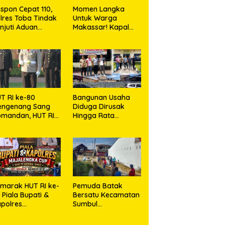
spon Cepat 110,
Momen Langka
lres Toba Tindak
Untuk Warga
njuti Aduan
Makassar! Kapal
asyarakat
Perang Dibuka
Untuk Masyarakat
T RI ke-80
Bangunan Usaha
engenang Sang
Diduga Dirusak
mandan, HUT RI
Hingga Rata
e-81 Menyambut
dengan Tanah,
polresta Kendari
Kuasa Hukum Dike
Kirana Ujung dan
Masro Ujung Resmi
Tempuh Jalur
Hukum
marak HUT RI ke-
Pemuda Batak
, Piala Bupati &
Bersatu Kecamatan
polres
Sumbul
jalengka Cup
Berkolaborasi
026 Kobarkan
dengan TNI Gelar