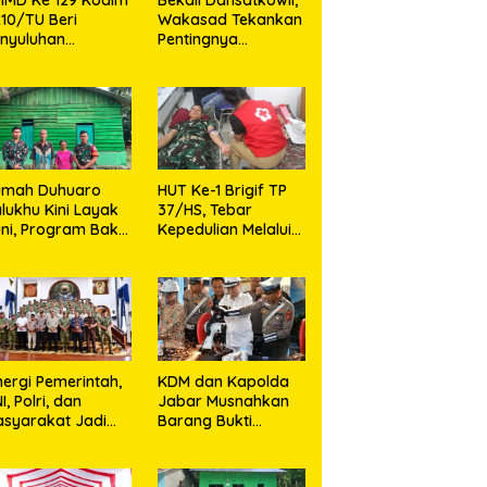
10/TU Beri
Wakasad Tekankan
nyuluhan
Pentingnya
layanan
Komunikasi
sehatan, KB dan
unting di Desa
jarango
umah Duhuaro
HUT Ke-1 Brigif TP
lukhu Kini Layak
37/HS, Tebar
ni, Program Bakti
Kepedulian Melalui
I Hadirkan
Aksi Sosial,Setetes
rapan Baru di
Darah Menjadi
as Utara
Harapan Hidup Bagi
Yang
Membutuhkan
nergi Pemerintah,
KDM dan Kapolda
I, Polri, dan
Jabar Musnahkan
syarakat Jadi
Barang Bukti
nci Ciptakan
Kejahatan,
ndisi Aman dan
Termasuk Knalpot
ndusif
Brong dan