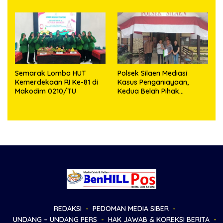
Semarak Lomba HUT
Polsek Silaen Mediasi
Kemerdekaan RI Ke-81 di
Kasus Penganiayaan,
Makodim 0210/TU
Kedua Belah Pihak
Sepakat Damai
REDAKSI
PEDOMAN MEDIA SIBER
UNDANG – UNDANG PERS
HAK JAWAB & KOREKSI BERITA