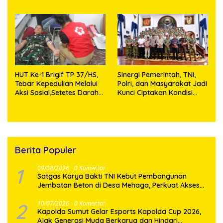
Harapan Baru di Nias
Utara
HUT Ke-1 Brigif TP 37/HS,
Sinergi Pemerintah, TNI,
Tebar Kepedulian Melalui
Polri, dan Masyarakat Jadi
Aksi Sosial,Setetes Darah
Kunci Ciptakan Kondisi
Menjadi Harapan Hidup
Aman dan Kondusif
Bagi Yang Membutuhkan
Berita Populer
1
09/08/2026
0 Komentar
Satgas Karya Bakti TNI Kebut Pembangunan
Jembatan Beton di Desa Mehaga, Perkuat Akses
Warga di Nias Selatan
2
10/07/2026
0 Komentar
Kapolda Sumut Gelar Esports Kapolda Cup 2026,
Ajak Generasi Muda Berkarya dan Hindari