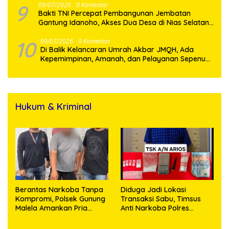
9
09/07/2026
0 Komentar
Bakti TNI Percepat Pembangunan Jembatan
Gantung Idanoho, Akses Dua Desa di Nias Selatan
Segera Pulih
10
09/07/2026
0 Komentar
Di Balik Kelancaran Umrah Akbar JMQH, Ada
Kepemimpinan, Amanah, dan Pelayanan Sepenuh
Hati
Hukum & Kriminal
Berantas Narkoba Tanpa
Diduga Jadi Lokasi
Kompromi, Polsek Gunung
Transaksi Sabu, Timsus
Malela Amankan Pria
Anti Narkoba Polres
Bawa Sabu di Nagori
Asahan Amankan Seorang
Karangsari
Pria dengan Barang Bukti