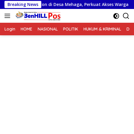
Langsung
mbatan Beton di Desa Mehaga, Perkuat Akses Warga di Nias Se
Breaking News
ke
konten
Login
HOME
NASIONAL
POLITIK
HUKUM & KRIMINAL
DA