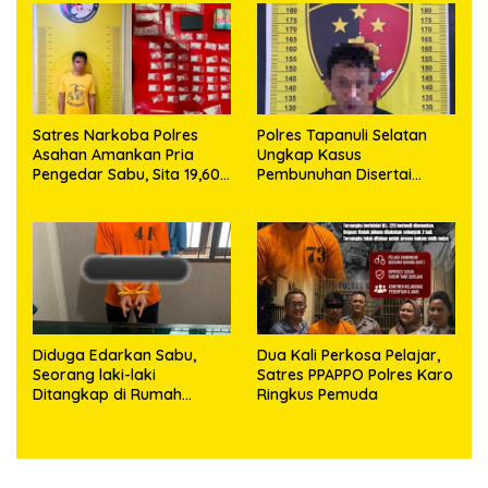
63,67 Gram Sabu
Satres Narkoba Polres
Polres Tapanuli Selatan
Asahan Amankan Pria
Ungkap Kasus
Pengedar Sabu, Sita 19,60
Pembunuhan Disertai
Gram Barang Bukti
Kekerasan Seksual
terhadap Anak, Pelaku
Ditangkap
Diduga Edarkan Sabu,
Dua Kali Perkosa Pelajar,
Seorang laki-laki
Satres PPAPPO Polres Karo
Ditangkap di Rumah
Ringkus Pemuda
Kosong, Polisi Sita
Timbangan Digital dan
Puluhan Plastik Klip