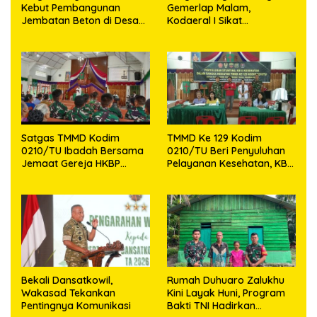
Kebut Pembangunan
Gemerlap Malam,
Jembatan Beton di Desa
Kodaeral I Sikat
Mehaga, Perkuat Akses
Pelanggaran dan
Warga di Nias Selatan
Amankan Empat Senjata
Tajam
Satgas TMMD Kodim
TMMD Ke 129 Kodim
0210/TU Ibadah Bersama
0210/TU Beri Penyuluhan
Jemaat Gereja HKBP
Pelayanan Kesehatan, KB
Sijarango
dan Stunting di Desa
Sijarango
Bekali Dansatkowil,
Rumah Duhuaro Zalukhu
Wakasad Tekankan
Kini Layak Huni, Program
Pentingnya Komunikasi
Bakti TNI Hadirkan