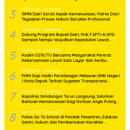
Kenakalan Remaja
3
10/07/2026
0 Komentar
GMNI Dairi Soroti Aspek Kemanusiaan, Polres Dairi
Tegaskan Proses Hukum Berjalan Profesional
4
10/07/2026
0 Komentar
Dukung Program Bupati Dairi, PUK F.SPTI–K.SPSI
Siempat Nempu Wujudkan Kepedulian Lewat
Gotong Royong Perbaikan Jalan Desa
5
10/07/2026
0 Komentar
Kodim 0210/TU Bersama Masyarakat Pererat
Kebersamaan Lewat Satu Layar dan Seribu
Semangat di Keseruan Nobar Piala Dunia 2026
6
09/07/2026
0 Komentar
PHMI Siap Hadiri Persidangan Melawan SMK Negeri
1 Kota Depok Terkait Gugatan Transparansi
Penggunaan Dana BOS Berkisar 6,9 Miliar
7
09/07/2026
0 Komentar
Kapolres Simalungun Turun Langsung, Salurkan
Bantuan Kemanusiaan bagi Korban Angin Puting
Beliung di Pematang Bandar
8
09/07/2026
0 Komentar
Police Go To School di Pondok Pesantren, Edukasi
Santri, Hukum dan Pembentukan Karakter
Generasi Muda