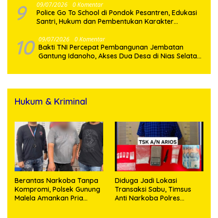
9
09/07/2026
0 Komentar
Police Go To School di Pondok Pesantren, Edukasi
Santri, Hukum dan Pembentukan Karakter
Generasi Muda
10
09/07/2026
0 Komentar
Bakti TNI Percepat Pembangunan Jembatan
Gantung Idanoho, Akses Dua Desa di Nias Selatan
Segera Pulih
Hukum & Kriminal
Berantas Narkoba Tanpa
Diduga Jadi Lokasi
Kompromi, Polsek Gunung
Transaksi Sabu, Timsus
Malela Amankan Pria
Anti Narkoba Polres
Bawa Sabu di Nagori
Asahan Amankan Seorang
Karangsari
Pria dengan Barang Bukti