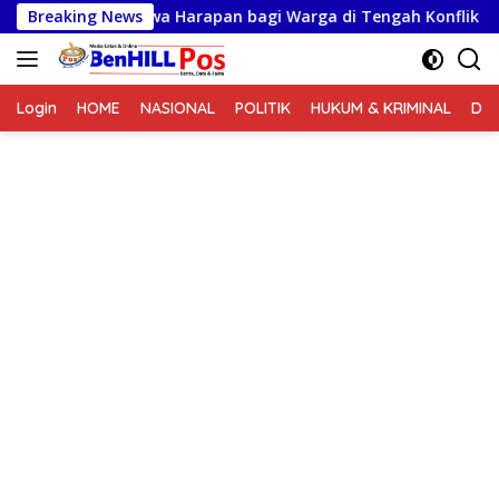
Langsung
ir Membawa Harapan bagi Warga di Tengah Konflik Ugimba
Breaking News
ke
konten
Login
HOME
NASIONAL
POLITIK
HUKUM & KRIMINAL
DA