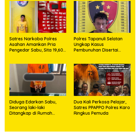
63,67 Gram Sabu
Satres Narkoba Polres
Polres Tapanuli Selatan
Asahan Amankan Pria
Ungkap Kasus
Pengedar Sabu, Sita 19,60
Pembunuhan Disertai
Gram Barang Bukti
Kekerasan Seksual
terhadap Anak, Pelaku
Ditangkap
Diduga Edarkan Sabu,
Dua Kali Perkosa Pelajar,
Seorang laki-laki
Satres PPAPPO Polres Karo
Ditangkap di Rumah
Ringkus Pemuda
Kosong, Polisi Sita
Timbangan Digital dan
Puluhan Plastik Klip