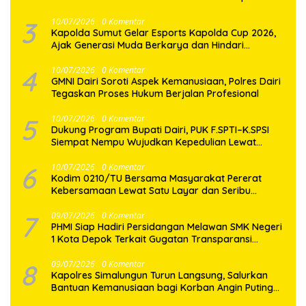
3
10/07/2026
0 Komentar
Kapolda Sumut Gelar Esports Kapolda Cup 2026,
Ajak Generasi Muda Berkarya dan Hindari
Kenakalan Remaja
4
10/07/2026
0 Komentar
GMNI Dairi Soroti Aspek Kemanusiaan, Polres Dairi
Tegaskan Proses Hukum Berjalan Profesional
5
10/07/2026
0 Komentar
Dukung Program Bupati Dairi, PUK F.SPTI–K.SPSI
Siempat Nempu Wujudkan Kepedulian Lewat
Gotong Royong Perbaikan Jalan Desa
6
10/07/2026
0 Komentar
Kodim 0210/TU Bersama Masyarakat Pererat
Kebersamaan Lewat Satu Layar dan Seribu
Semangat di Keseruan Nobar Piala Dunia 2026
7
09/07/2026
0 Komentar
PHMI Siap Hadiri Persidangan Melawan SMK Negeri
1 Kota Depok Terkait Gugatan Transparansi
Penggunaan Dana BOS Berkisar 6,9 Miliar
8
09/07/2026
0 Komentar
Kapolres Simalungun Turun Langsung, Salurkan
Bantuan Kemanusiaan bagi Korban Angin Puting
Beliung di Pematang Bandar