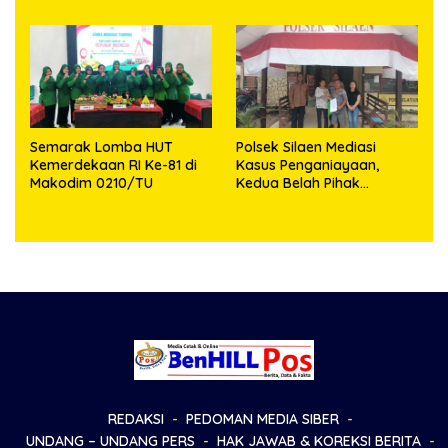
Semarak Lomba HUT
Polsek Silaen Mediasi
Kemerdekaan RI Ke-81 di
Kasus Penganiayaan,
Makodim 0210/TU
Kedua Belah Pihak
Sepakat Damai
REDAKSI
PEDOMAN MEDIA SIBER
UNDANG – UNDANG PERS
HAK JAWAB & KOREKSI BERITA