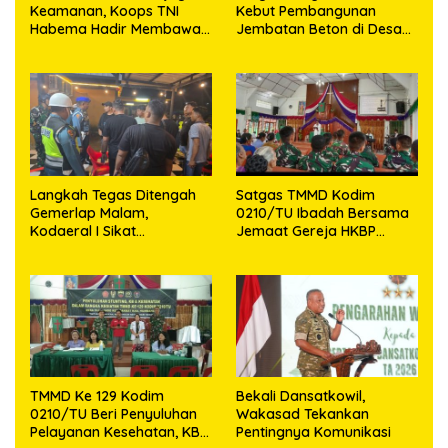
Keamanan, Koops TNI
Kebut Pembangunan
Habema Hadir Membawa
Jembatan Beton di Desa
Harapan bagi Warga di
Mehaga, Perkuat Akses
Tengah Konflik Ugimba
Warga di Nias Selatan
Langkah Tegas Ditengah
Satgas TMMD Kodim
Gemerlap Malam,
0210/TU Ibadah Bersama
Kodaeral I Sikat
Jemaat Gereja HKBP
Pelanggaran dan
Sijarango
Amankan Empat Senjata
Tajam
TMMD Ke 129 Kodim
Bekali Dansatkowil,
0210/TU Beri Penyuluhan
Wakasad Tekankan
Pelayanan Kesehatan, KB
Pentingnya Komunikasi