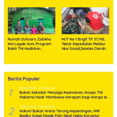
dan Stunting di Desa
Sijarango
Rumah Duhuaro Zalukhu
HUT Ke-1 Brigif TP 37/HS,
Kini Layak Huni, Program
Tebar Kepedulian Melalui
Bakti TNI Hadirkan
Aksi Sosial,Setetes Darah
Harapan Baru di Nias
Menjadi Harapan Hidup
Utara
Bagi Yang Membutuhkan
Berita Populer
1
09/08/2026
0 Komentar
Bukan Sekadar Menjaga Keamanan, Koops TNI
Habema Hadir Membawa Harapan bagi Warga di
Tengah Konflik Ugimba
2
10/07/2026
0 Komentar
Hukum Bukan Arena Tarung Kepentingan, HMI
Badko Sulsel Desak Polri Sikat Habis Koruptor