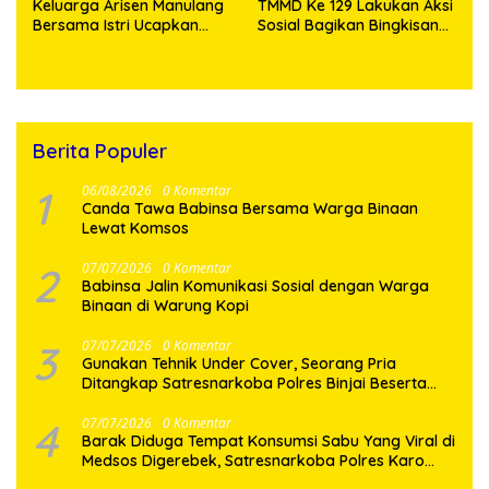
Keluarga Arisen Manulang
TMMD Ke 129 Lakukan Aksi
Bersama Istri Ucapkan
Sosial Bagikan Bingkisan
Terimakasih Kepada TNI,
Tali Asih Kepada Warga
Semoga Kedepannya TNI
Desa Sijarango
Semakin Jaya
Berita Populer
1
06/08/2026
0 Komentar
Canda Tawa Babinsa Bersama Warga Binaan
Lewat Komsos
2
07/07/2026
0 Komentar
Babinsa Jalin Komunikasi Sosial dengan Warga
Binaan di Warung Kopi
3
07/07/2026
0 Komentar
Gunakan Tehnik Under Cover, Seorang Pria
Ditangkap Satresnarkoba Polres Binjai Beserta
4
07/07/2026
0 Komentar
Barak Diduga Tempat Konsumsi Sabu Yang Viral di
Medsos Digerebek, Satresnarkoba Polres Karo
Bakar Lokasi