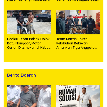
Pelaku Curas hingga
Pengedar Sabu
Provinsi Riau dan Berhasil
Bekuk Tersangka
Reaksi Cepat Polsek Dolok
Team Macan Polres
Batu Nanggar, Motor
Pelabuhan Belawan
Curian Ditemukan di Kebun
Amankan Tiga Anggota
Sawit, Dua Bersaudara
Geng Motor di Marelan
Diringkus
Pasar 9
Berita Daerah