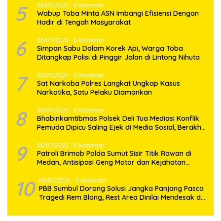
5
06/07/2026
0 Komentar
Wabup Toba Minta ASN Imbangi Efisiensi Dengan
Hadir di Tengah Masyarakat
6
06/07/2026
0 Komentar
Simpan Sabu Dalam Korek Api, Warga Toba
Ditangkap Polisi di Pinggir Jalan di Lintong Nihuta
7
06/07/2026
0 Komentar
Sat Narkoba Polres Langkat Ungkap Kasus
Narkotika, Satu Pelaku Diamankan
8
06/07/2026
0 Komentar
Bhabinkamtibmas Polsek Deli Tua Mediasi Konflik
Pemuda Dipicu Saling Ejek di Media Sosial, Berakhir
Damai
9
06/07/2026
0 Komentar
Patroli Brimob Polda Sumut Sisir Titik Rawan di
Medan, Antisipasi Geng Motor dan Kejahatan
Jalanan
10
06/07/2026
0 Komentar
PBB Sumbul Dorong Solusi Jangka Panjang Pasca
Tragedi Rem Blong, Rest Area Dinilai Mendesak di
Jalur Dairi–Karo