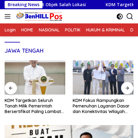
Langsung
but Objek Salah Lokasi
Breaking News
KDM Targetkan Seluruh Tanah Mi
ke
konten
Login
HOME
NASIONAL
POLITIK
HUKUM & KRIMINAL
DA
JAWA TENGAH
KDM Targetkan Seluruh
KDM Fokus Rampungkan
Tanah Milik Pemerintah
Pemenuhan Layanan Dasar
Bersertifikat Paling Lambat
dan Konektivitas Wilayah
Tiga Tahun ke Depan
pada 2027