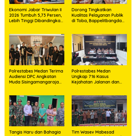
Ekonomi Jabar Triwulan II
Dorong Tingkatkan
2026 Tumbuh 5,73 Persen,
Kualitas Pelayanan Publik
Lebih Tinggi Dibandingkan
di Toba, Bappelitbangda
Nasional
Gelar Lomba Inovasi
Perangkat Daerah
Polrestabes Medan Terima
Polrestabes Medan
Audiensi DPC Angkatan
Ungkap 716 Kasus
Muda Sisingamangaraja
Kejahatan Jalanan dan
XII, Perkuat Sinergitas
Hasil Operasi Pekat Toba
Jaga Kamtibmas
2026, 906 Tersangka
Diamankan
Tangis Haru dan Bahagia
Tim Wasev Mabesad