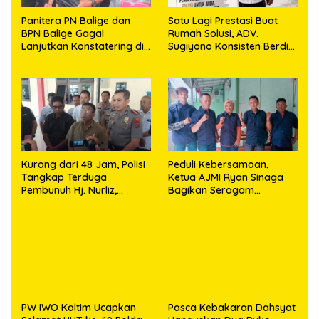
Panitera PN Balige dan
Satu Lagi Prestasi Buat
BPN Balige Gagal
Rumah Solusi, ADV.
Lanjutkan Konstatering di
Sugiyono Konsisten Berdiri
Ajibata, Warga Sebut
di Garis Keadilan
Objek Salah Lokasi
Kurang dari 48 Jam, Polisi
Peduli Kebersamaan,
Tangkap Terduga
Ketua AJMI Ryan Sinaga
Pembunuh Hj. Nurliz,
Bagikan Seragam
Keluarga Sampaikan
Wartawan Liputan Kodam
Apresiasi
I/BB dan Jajaran
PW IWO Kaltim Ucapkan
Pasca Kebakaran Dahsyat