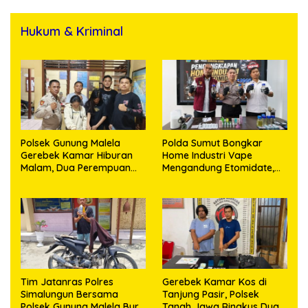
Hukum & Kriminal
Polsek Gunung Malela
Polda Sumut Bongkar
Gerebek Kamar Hiburan
Home Industri Vape
Malam, Dua Perempuan
Mengandung Etomidate,
Penikmat Sabu Menangis
Bahan Baku Diduga
Saat Diringkus
Dipasok dari Kamboja
Tim Jatanras Polres
Gerebek Kamar Kos di
Simalungun Bersama
Tanjung Pasir, Polsek
Polsek Gunung Malela Buru
Tanah Jawa Ringkus Dua