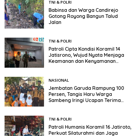
TNI & POLRI
30/05/2026
Babinsa dan Warga Candirejo
Gotong Royong Bangun Talud
Jalan
TNI & POLRI
30/05/2026
Patroli Cipta Kondisi Koramil 14
Jatisrono, Wujud Nyata Menjaga
Keamanan dan Kenyamanan
Masyarakat
NASIONAL
29/05/2026
Jembatan Garuda Rampung 100
Persen, Tangis Haru Warga
Sambeng Iringi Ucapan Terima
Kasih untuk Presiden Prabowo
TNI & POLRI
29/05/2026
Patroli Humanis Koramil 16 Jatiroto,
Perkuat Silaturahmi dan Jaga