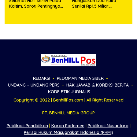
Selamat HUT ke-69 Polda
Hanguskan Dua Ruko
Kaltim, Soroti Pentingnya
Senilai Rp1,5 Miliar,
Sinergi Polisi dan Media
Kapolsek Bandar Huluan
Keluarkan Himbauan
Resmi Antisipasi Bahaya
Arus Pendek Listrik
REDAKSI
PEDOMAN MEDIA SIBER
UNDANG – UNDANG PERS
HAK JAWAB & KOREKSI BERITA
KODE ETIK JURNALIS
Copyright © 2022 | BenhillPos.com | All Right Reserved
PT. BENHILL MEDIA GROUP
Publikasi Pendidikan
|
Koran Parlemen
|
Publikasi Nusantara
|
Perisai Hukum Masyarakat Indonesia (PHMI)