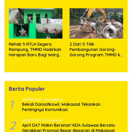
Knalpot Brong dan
Fasilitas dan Beri Motivasi
Tramadol
Prajurit
Rehab 5 RTLH Segera
2 Dari 5 Titik
Rampung, TMMD Hadirkan
Pembangunan Gorong-
Harapan Baru Bagi Warga
Gorong Program TMMD ke
Desa Sijarango
129 Kodim 0210/TU Capai
100 Persen
Berita Populer
1
08/08/2026
0 Komentar
Bekali Dansatkowil, Wakasad Tekankan
Pentingnya Komunikasi
2
09/07/2026
0 Komentar
April DA7 Makin Bersinar! KDA Sulawesi Bersatu
Gerakkan Promosi Besar-Besaran di Makassar