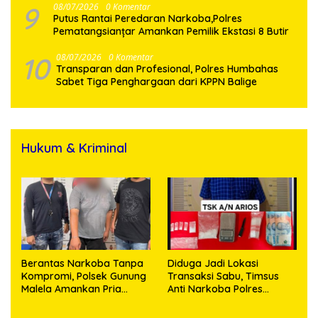
9
08/07/2026
0 Komentar
Putus Rantai Peredaran Narkoba,Polres
Pematangsianțar Amankan Pemilik Ekstasi 8 Butir
10
08/07/2026
0 Komentar
Transparan dan Profesional, Polres Humbahas
Sabet Tiga Penghargaan dari KPPN Balige
Hukum & Kriminal
Berantas Narkoba Tanpa
Diduga Jadi Lokasi
Kompromi, Polsek Gunung
Transaksi Sabu, Timsus
Malela Amankan Pria
Anti Narkoba Polres
Bawa Sabu di Nagori
Asahan Amankan Seorang
Karangsari
Pria dengan Barang Bukti