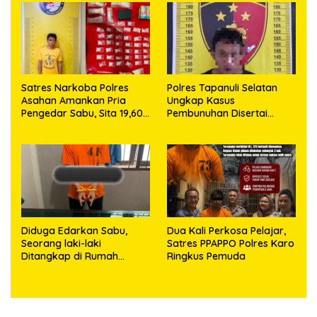
63,67 Gram Sabu
Satres Narkoba Polres
Polres Tapanuli Selatan
Asahan Amankan Pria
Ungkap Kasus
Pengedar Sabu, Sita 19,60
Pembunuhan Disertai
Gram Barang Bukti
Kekerasan Seksual
terhadap Anak, Pelaku
Ditangkap
Diduga Edarkan Sabu,
Dua Kali Perkosa Pelajar,
Seorang laki-laki
Satres PPAPPO Polres Karo
Ditangkap di Rumah
Ringkus Pemuda
Kosong, Polisi Sita
Timbangan Digital dan
Puluhan Plastik Klip