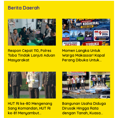
Berita Daerah
Respon Cepat 110, Polres
Momen Langka Untuk
Toba Tindak Lanjuti Aduan
Warga Makassar! Kapal
Masyarakat
Perang Dibuka Untuk
Masyarakat
HUT RI ke-80 Mengenang
Bangunan Usaha Diduga
Sang Komandan, HUT RI
Dirusak Hingga Rata
ke-81 Menyambut
dengan Tanah, Kuasa
Kapolresta Kendari
Hukum Dike Kirana Ujung