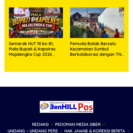
dan Masro Ujung Resmi
Tempuh Jalur Hukum
Semarak HUT RI ke-81,
Pemuda Batak Bersatu
Piala Bupati & Kapolres
Kecamatan Sumbul
Majalengka Cup 2026
Berkolaborasi dengan TNI
Kobarkan Semangat
Gelar Pembersihan Massal
Generasi Muda
Sambut HUT Korem
023/KS dan HUT Ke-81
Kemerdekaan RI
REDAKSI
PEDOMAN MEDIA SIBER
UNDANG – UNDANG PERS
HAK JAWAB & KOREKSI BERITA