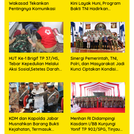
Wakasad Tekankan
Kini Layak Huni, Program
Pentingnya Komunikasi
Bakti TNI Hadirkan
Harapan Baru di Nias
Utara
HUT Ke-1 Brigif TP 37/HS,
Sinergi Pemerintah, TNI,
Tebar Kepedulian Melalui
Polri, dan Masyarakat Jadi
Aksi Sosial,Setetes Darah
Kunci Ciptakan Kondisi
Menjadi Harapan Hidup
Aman dan Kondusif
Bagi Yang Membutuhkan
KDM dan Kapolda Jabar
Menhan RI Didampingi
Musnahkan Barang Bukti
Kasdam I/BB Kunjungi
Kejahatan, Termasuk
Yonif TP 902/SPG, Tinjau