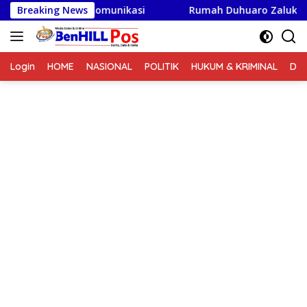
Langsung
Pentingnya Komunikasi
Breaking News
Rumah Duhuaro Zalukhu Kini La
ke
konten
Login
HOME
NASIONAL
POLITIK
HUKUM & KRIMINAL
DA