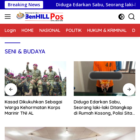
Langsung
I AL
Breaking News
Diduga Edarkan Sabu, Seorang laki-laki Ditangkap
ke
konten
Login
HOME
NASIONAL
POLITIK
HUKUM & KRIMINAL
DA
SENI & BUDAYA
Kasad Dikukuhkan Sebagai
Diduga Edarkan Sabu,
Warga Kehormatan Korps
Seorang laki-laki Ditangkap
Marinir TNI AL
di Rumah Kosong, Polisi Sita
Timbangan Digital dan
Puluhan Plastik Klip