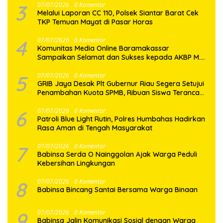
3
07/07/2026
0 Komentar
Melalui Laporan CC 110, Polsek Siantar Barat Cek
TKP Temuan Mayat di Pasar Horas
4
07/07/2026
0 Komentar
Komunitas Media Online Baramakassar
Sampaikan Selamat dan Sukses kepada AKBP M.
Aldy Sulaiman atas Amanah Jabatan Baru
5
07/07/2026
0 Komentar
GRIB Jaya Desak Plt Gubernur Riau Segera Setujui
Penambahan Kuota SPMB, Ribuan Siswa Terancam
Tak Tertampung
6
07/07/2026
0 Komentar
Patroli Blue Light Rutin, Polres Humbahas Hadirkan
Rasa Aman di Tengah Masyarakat
7
07/07/2026
0 Komentar
Babinsa Serda O Nainggolan Ajak Warga Peduli
Kebersihan Lingkungan
8
07/07/2026
0 Komentar
Babinsa Bincang Santai Bersama Warga Binaan
9
07/07/2026
0 Komentar
Babinsa Jalin Komunikasi Sosial dengan Warga