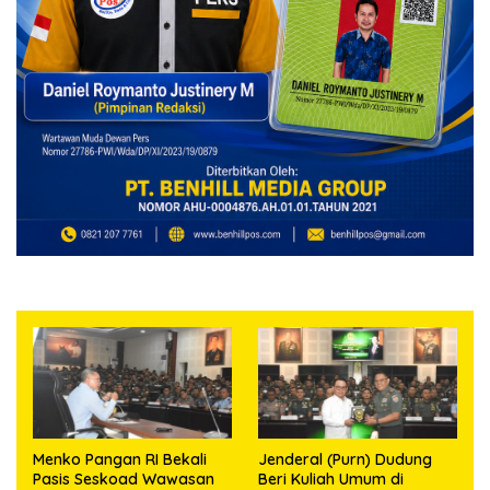
Menko Pangan RI Bekali
Jenderal (Purn) Dudung
Pasis Seskoad Wawasan
Beri Kuliah Umum di