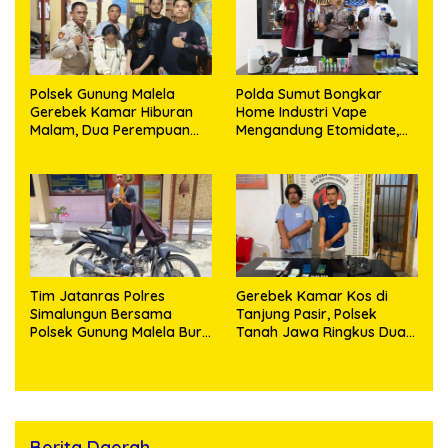
Polsek Gunung Malela
Polda Sumut Bongkar
Gerebek Kamar Hiburan
Home Industri Vape
Malam, Dua Perempuan
Mengandung Etomidate,
Penikmat Sabu Menangis
Bahan Baku Diduga
Saat Diringkus
Dipasok dari Kamboja
Tim Jatanras Polres
Gerebek Kamar Kos di
Simalungun Bersama
Tanjung Pasir, Polsek
Polsek Gunung Malela Buru
Tanah Jawa Ringkus Dua
Pelaku Curas hingga
Pengedar Sabu
Provinsi Riau dan Berhasil
Bekuk Tersangka
Berita Daerah