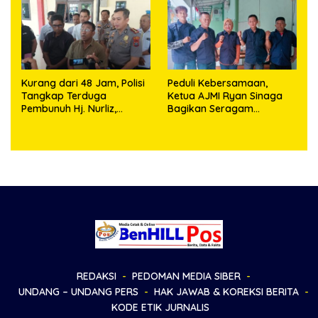
Kurang dari 48 Jam, Polisi
Peduli Kebersamaan,
Tangkap Terduga
Ketua AJMI Ryan Sinaga
Pembunuh Hj. Nurliz,
Bagikan Seragam
Keluarga Sampaikan
Wartawan Liputan Kodam
Apresiasi
I/BB dan Jajaran
REDAKSI
PEDOMAN MEDIA SIBER
UNDANG – UNDANG PERS
HAK JAWAB & KOREKSI BERITA
KODE ETIK JURNALIS