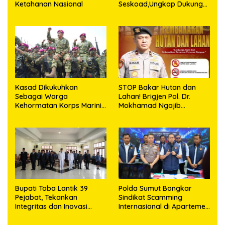
Ketahanan Nasional
Seskoad,Ungkap Dukung
Program Strategis
Presiden
Kasad Dikukuhkan
STOP Bakar Hutan dan
Sebagai Warga
Lahan! Brigjen Pol. Dr.
Kehormatan Korps Marinir
Mokhamad Ngajib
TNI AL
Tegaskan: Jangan Rusak
Alam, Jangan Pertaruhkan
Masa Depan!
Bupati Toba Lantik 39
Polda Sumut Bongkar
Pejabat, Tekankan
Sindikat Scamming
Integritas dan Inovasi
Internasional di Apartemen
Pelayanan
Medan, Korban Rugi Rp6,7
Miliar