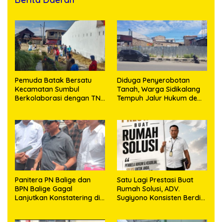
Pemuda Batak Bersatu
Diduga Penyerobotan
Kecamatan Sumbul
Tanah, Warga Sidikalang
Berkolaborasi dengan TNI
Tempuh Jalur Hukum demi
Gelar Pembersihan Massal
Memperjuangkan Hak
Sambut HUT Korem
Kepemilikan
023/KS dan HUT Ke-81
Kemerdekaan RI
Panitera PN Balige dan
Satu Lagi Prestasi Buat
BPN Balige Gagal
Rumah Solusi, ADV.
Lanjutkan Konstatering di
Sugiyono Konsisten Berdiri
Ajibata, Warga Sebut
di Garis Keadilan
Objek Salah Lokasi