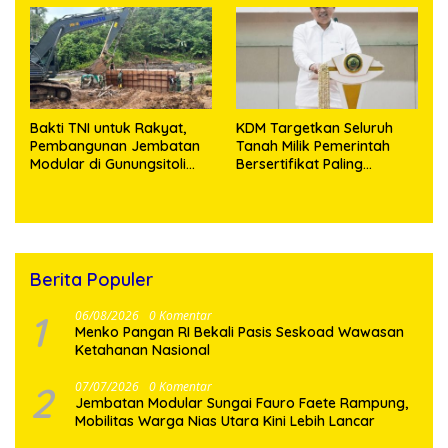
Bakti TNI untuk Rakyat,
KDM Targetkan Seluruh
Pembangunan Jembatan
Tanah Milik Pemerintah
Modular di Gunungsitoli
Bersertifikat Paling
Masuki Tahap Pengecoran
Lambat Tiga Tahun ke
Abutmen
Depan
Berita Populer
1
06/08/2026
0 Komentar
Menko Pangan RI Bekali Pasis Seskoad Wawasan
Ketahanan Nasional
2
07/07/2026
0 Komentar
Jembatan Modular Sungai Fauro Faete Rampung,
Mobilitas Warga Nias Utara Kini Lebih Lancar