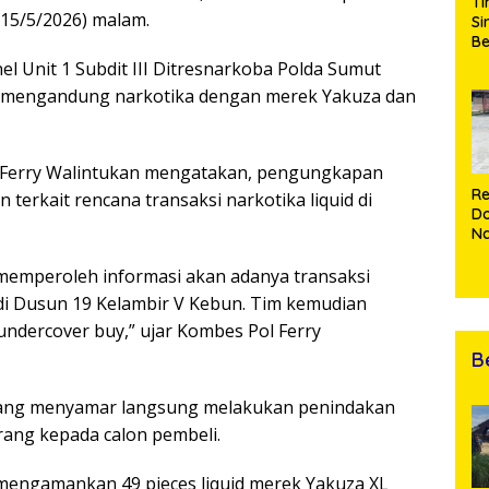
Ti
(15/5/2026) malam.
Si
Be
Gu
 Unit 1 Subdit III Ditresnarkoba Polda Sumut
Pe
uga mengandung narkotika dengan merek Yakuza dan
hi
da
T
 Ferry Walintukan mengatakan, pengungkapan
Re
n terkait rencana transaksi narkotika liquid di
Do
Na
Cu
Ke
memperoleh informasi akan adanya transaksi
B
h di Dusun 19 Kelambir V Kebun. Tim kemudian
Di
ndercover buy,” ujar Kombes Pol Ferry
B
 yang menyamar langsung melakukan penindakan
ang kepada calon pembeli.
 mengamankan 49 pieces liquid merek Yakuza XL