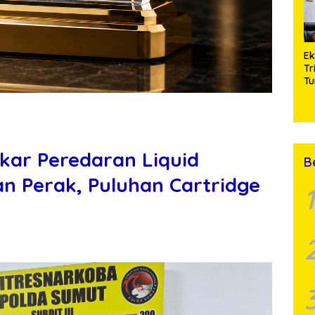
E
Tr
Tu
Le
Di
Na
kar Peredaran Liquid
B
n Perak, Puluhan Cartridge
1