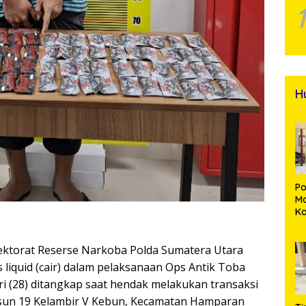
H
Po
Ma
K
M
P
ektorat Reserse Narkoba Polda Sumatera Utara
Pe
Me
liquid (cair) dalam pelaksanaan Ops Antik Toba
Di
mri (28) ditangkap saat hendak melakukan transaksi
Dusun 19 Kelambir V Kebun, Kecamatan Hamparan