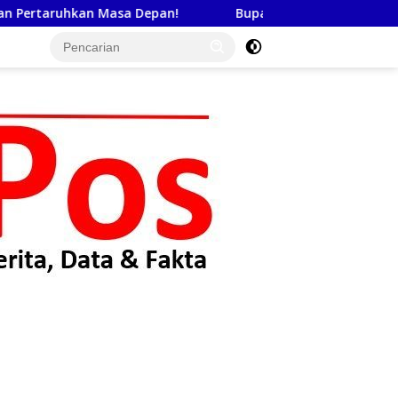
Bupati Toba Lantik 39 Pejabat, Tekankan Integritas dan Inov