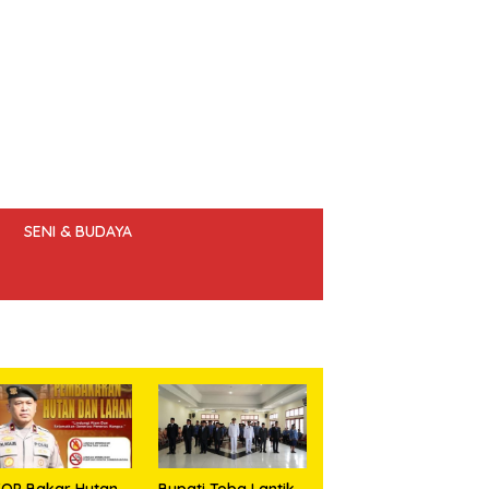
SENI & BUDAYA
 ETIK JURNALIS
OP Bakar Hutan
Bupati Toba Lantik