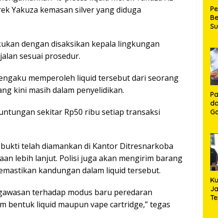
rek Yakuza kemasan silver yang diduga
P
Be
S
Be
ukan dengan disaksikan kepala lingkungan
de
P
alan sesuai prosedur.
Ma
K
 mengaku memperoleh liquid tersebut dari seorang
HU
K
yang kini masih dalam penyelidikan.
Pa
da
tungan sekitar Rp50 ribu setiap transaksi
Ga
Ko
Aj
Se
 bukti telah diamankan di Kantor Ditresnarkoba
Lo
an lebih lanjut. Polisi juga akan mengirim barang
emastikan kandungan dalam liquid tersebut.
Ku
Ja
ngawasan terhadap modus baru peredaran
T
m bentuk liquid maupun vape cartridge,” tegas
Hj
S