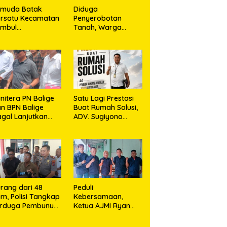
emuda Batak
Diduga
rsatu Kecamatan
Penyerobotan
umbul
Tanah, Warga
rkolaborasi
Sidikalang Tempuh
ngan TNI Gelar
Jalur Hukum demi
embersihan
Memperjuangkan
ssal Sambut HUT
Hak Kepemilikan
orem 023/KS dan
T Ke-81
emerdekaan RI
nitera PN Balige
Satu Lagi Prestasi
n BPN Balige
Buat Rumah Solusi,
gal Lanjutkan
ADV. Sugiyono
nstatering di
Konsisten Berdiri di
ibata, Warga
Garis Keadilan
but Objek Salah
kasi
rang dari 48
Peduli
m, Polisi Tangkap
Kebersamaan,
erduga Pembunuh
Ketua AJMI Ryan
. Nurliz, Keluarga
Sinaga Bagikan
ampaikan
Seragam Wartawan