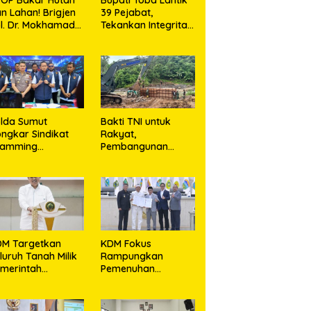
n Lahan! Brigjen
39 Pejabat,
l. Dr. Mokhamad
Tekankan Integritas
ajib Tegaskan:
dan Inovasi
angan Rusak
Pelayanan
am, Jangan
rtaruhkan Masa
pan!
lda Sumut
Bakti TNI untuk
ngkar Sindikat
Rakyat,
camming
Pembangunan
ternasional di
Jembatan Modular
partemen Medan,
di Gunungsitoli
rban Rugi Rp6,7
Masuki Tahap
liar
Pengecoran
Abutmen
DM Targetkan
KDM Fokus
luruh Tanah Milik
Rampungkan
merintah
Pemenuhan
rsertifikat Paling
Layanan Dasar dan
mbat Tiga Tahun
Konektivitas
e Depan
Wilayah pada 2027