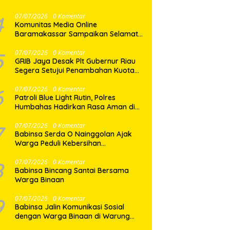
Mayat di Pasar Horas
4
07/07/2026
0 Komentar
Komunitas Media Online
Baramakassar Sampaikan Selamat
dan Sukses kepada AKBP M. Aldy
Sulaiman atas Amanah Jabatan
5
07/07/2026
0 Komentar
GRIB Jaya Desak Plt Gubernur Riau
Baru
Segera Setujui Penambahan Kuota
SPMB, Ribuan Siswa Terancam Tak
Tertampung
6
07/07/2026
0 Komentar
Patroli Blue Light Rutin, Polres
Humbahas Hadirkan Rasa Aman di
Tengah Masyarakat
7
07/07/2026
0 Komentar
Babinsa Serda O Nainggolan Ajak
Warga Peduli Kebersihan
Lingkungan
8
07/07/2026
0 Komentar
Babinsa Bincang Santai Bersama
Warga Binaan
9
07/07/2026
0 Komentar
Babinsa Jalin Komunikasi Sosial
dengan Warga Binaan di Warung
Kopi