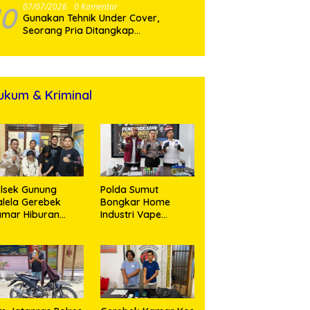
10
07/07/2026
0 Komentar
Gunakan Tehnik Under Cover,
Seorang Pria Ditangkap
Satresnarkoba Polres Binjai Beserta
ukum & Kriminal
lsek Gunung
Polda Sumut
lela Gerebek
Bongkar Home
amar Hiburan
Industri Vape
alam, Dua
Mengandung
erempuan
Etomidate, Bahan
nikmat Sabu
Baku Diduga
nangis Saat
Dipasok dari
ringkus
Kamboja