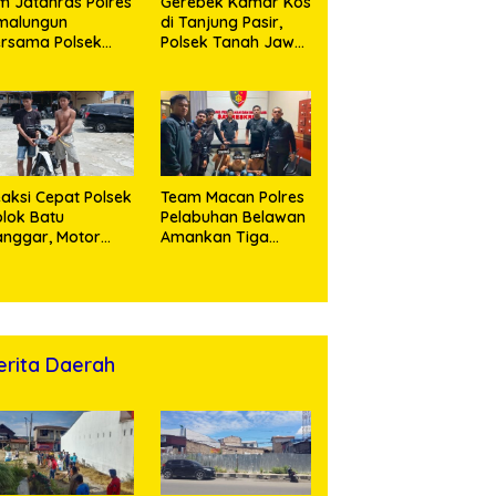
m Jatanras Polres
Gerebek Kamar Kos
malungun
di Tanjung Pasir,
rsama Polsek
Polsek Tanah Jawa
nung Malela Buru
Ringkus Dua
laku Curas
Pengedar Sabu
ngga Provinsi Riau
n Berhasil Bekuk
ersangka
aksi Cepat Polsek
Team Macan Polres
lok Batu
Pelabuhan Belawan
nggar, Motor
Amankan Tiga
rian Ditemukan di
Anggota Geng
bun Sawit, Dua
Motor di Marelan
ersaudara
Pasar 9
ringkus
erita Daerah