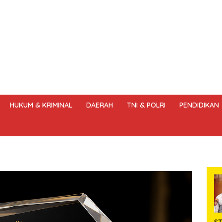
HUKUM & KRIMINAL
DAERAH
TNI & POLRI
PENDIDIKAN
DANG – UNDANG PERS
HAK JAWAB & KOREKSI BERITA
KODE
ST