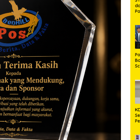
da
Po
Ng
J
Al
Pe
De
Po
Bo
S
In
A
Ko
Mi
K
Se
Pe
Be
La
k