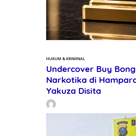
Beranda
HUKUM & KRIMINAL
HUKUM & KRIMINAL
Undercover Buy Bong
Narkotika di Hampara
Yakuza Disita
Daniel Manurung
17/05/2026