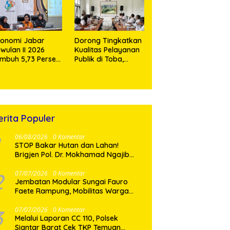
konomi Jabar
Dorong Tingkatkan
iwulan II 2026
Kualitas Pelayanan
mbuh 5,73 Persen,
Publik di Toba,
bih Tinggi
Bappelitbangda
bandingkan
Gelar Lomba
sional
Inovasi Perangkat
Daerah
erita Populer
06/08/2026
0 Komentar
STOP Bakar Hutan dan Lahan!
Brigjen Pol. Dr. Mokhamad Ngajib
Tegaskan: Jangan Rusak Alam,
Jangan Pertaruhkan Masa Depan!
2
07/07/2026
0 Komentar
Jembatan Modular Sungai Fauro
Faete Rampung, Mobilitas Warga
Nias Utara Kini Lebih Lancar
3
07/07/2026
0 Komentar
Melalui Laporan CC 110, Polsek
Siantar Barat Cek TKP Temuan