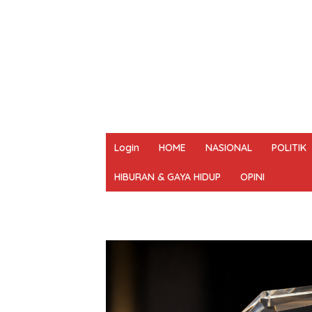
Login
HOME
NASIONAL
POLITIK
HIBURAN & GAYA HIDUP
OPINI
REDAKSI
PEDOMAN MEDIA SIBER
UN