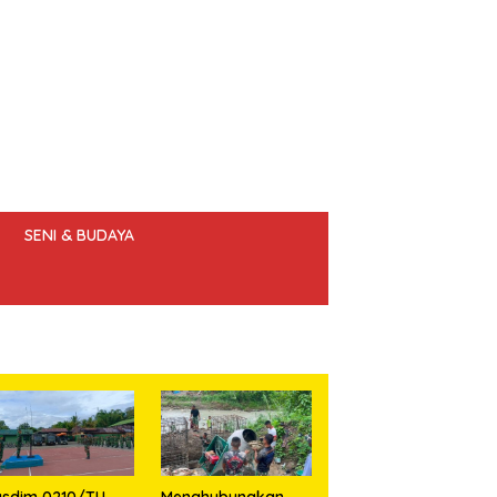
SENI & BUDAYA
 ETIK JURNALIS
asdim 0210/TU
Menghubungkan