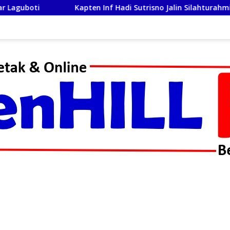
en Inf Hadi Sutrisno Jalin Silahturahmi dan Keakraban Bers