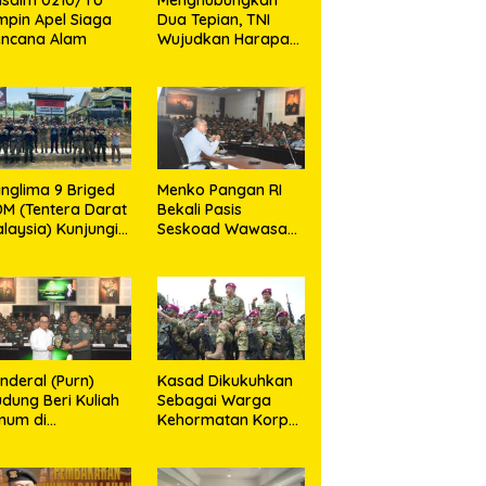
mpin Apel Siaga
Dua Tepian, TNI
encana Alam
Wujudkan Harapan
Warga Lewat
Jembatan Gantung
Sungai Menaula
nglima 9 Briged
Menko Pangan RI
M (Tentera Darat
Bekali Pasis
laysia) Kunjungi
Seskoad Wawasan
os Gabma
Ketahanan Nasional
emajuk dan
jingan, Perkuat
nergitas TNI–TDM
nderal (Purn)
Kasad Dikukuhkan
dung Beri Kuliah
Sebagai Warga
mum di
Kehormatan Korps
eskoad,Ungkap
Marinir TNI AL
ukung Program
rategis Presiden