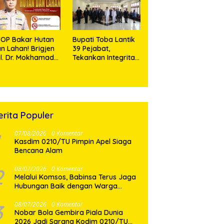
OP Bakar Hutan
Bupati Toba Lantik
n Lahan! Brigjen
39 Pejabat,
l. Dr. Mokhamad
Tekankan Integritas
ajib Tegaskan:
dan Inovasi
angan Rusak
Pelayanan
am, Jangan
rtaruhkan Masa
pan!
erita Populer
07/08/2026
0 Komentar
Kasdim 0210/TU Pimpin Apel Siaga
Bencana Alam
2
08/07/2026
0 Komentar
Melalui Komsos, Babinsa Terus Jaga
Hubungan Baik dengan Warga
Binaan
3
08/07/2026
0 Komentar
Nobar Bola Gembira Piala Dunia
2026 Jadi Sarana Kodim 0210/TU