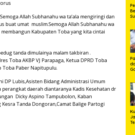
torus
P
Be
Semoga Allah Subhanahu wa ta’ala mengiringi dan
S
Be
us buat umat muslim.Semoga Allah Subhanahu wa
de
ama membangun Kabupaten Toba yang kita cintai
P
Ma
K
HU
dug tanda dimulainya malam takbiran .
K
Pa
lres Toba AKBP VJ Parapaga, Ketua DPRD Toba
da
 Toba Paber Napitupulu.
Ga
Ko
Aj
ni DP Lubis,Asisten Bidang Administrasi Umum
Se
n perangkat daerah diantaranya Kadis Kesehatan dr
Lo
ubungan Dicky Aspino Tampubolon, Kaban
 Kesra Tanda Dongoran,Camat Balige Partogi
Ku
Ja
T
Hj
S