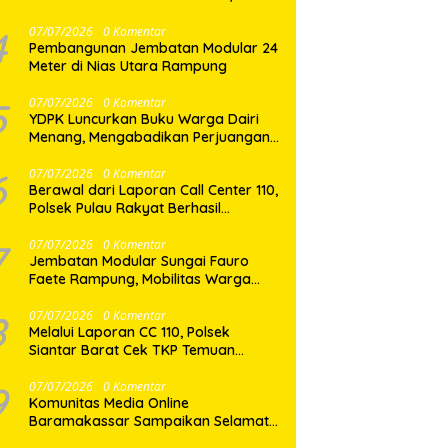
Perkuat Komunikasi dan
Kebersamaan dengan Warga
4
07/07/2026
0 Komentar
Pembangunan Jembatan Modular 24
Meter di Nias Utara Rampung
5
07/07/2026
0 Komentar
YDPK Luncurkan Buku Warga Dairi
Menang, Mengabadikan Perjuangan
Rakyat Menjaga Bumi Dairi Melalui
Jalur Hukum
6
07/07/2026
0 Komentar
Berawal dari Laporan Call Center 110,
Polsek Pulau Rakyat Berhasil
Amankan Terduga Pelaku
Penyalahgunaan Narkotika
7
07/07/2026
0 Komentar
Jembatan Modular Sungai Fauro
Faete Rampung, Mobilitas Warga
Nias Utara Kini Lebih Lancar
8
07/07/2026
0 Komentar
Melalui Laporan CC 110, Polsek
Siantar Barat Cek TKP Temuan
Mayat di Pasar Horas
9
07/07/2026
0 Komentar
Komunitas Media Online
Baramakassar Sampaikan Selamat
dan Sukses kepada AKBP M. Aldy