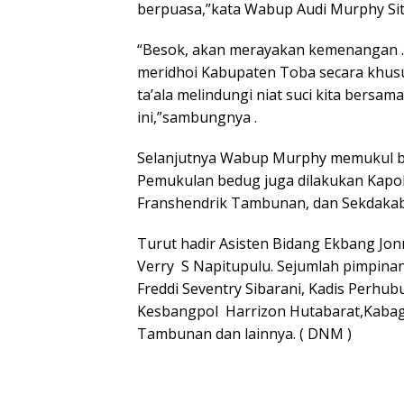
berpuasa,”kata Wabup Audi Murphy Si
“Besok, akan merayakan kemenangan .
meridhoi Kabupaten Toba secara khus
ta’ala melindungi niat suci kita bers
ini,”sambungnya .
Selanjutnya Wabup Murphy memukul be
Pemukulan bedug juga dilakukan Kapo
Franshendrik Tambunan, dan Sekdakab
Turut hadir Asisten Bidang Ekbang Jon
Verry S Napitupulu. Sejumlah pimpina
Freddi Seventry Sibarani, Kadis Perh
Kesbangpol Harrizon Hutabarat,Kabag
Tambunan dan lainnya. ( DNM )