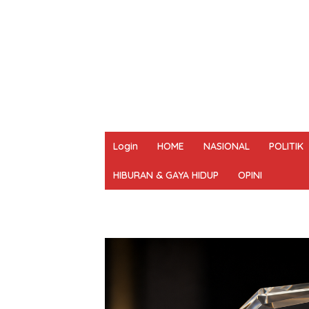
Login
HOME
NASIONAL
POLITIK
HIBURAN & GAYA HIDUP
OPINI
REDAKSI
PEDOMAN MEDIA SIBER
UN