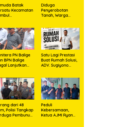
emuda Batak
Diduga
rsatu Kecamatan
Penyerobotan
umbul
Tanah, Warga
rkolaborasi
Sidikalang Tempuh
ngan TNI Gelar
Jalur Hukum demi
embersihan
Memperjuangkan
ssal Sambut HUT
Hak Kepemilikan
orem 023/KS dan
T Ke-81
emerdekaan RI
nitera PN Balige
Satu Lagi Prestasi
n BPN Balige
Buat Rumah Solusi,
gal Lanjutkan
ADV. Sugiyono
nstatering di
Konsisten Berdiri di
ibata, Warga
Garis Keadilan
but Objek Salah
kasi
rang dari 48
Peduli
m, Polisi Tangkap
Kebersamaan,
erduga Pembunuh
Ketua AJMI Ryan
. Nurliz, Keluarga
Sinaga Bagikan
ampaikan
Seragam Wartawan