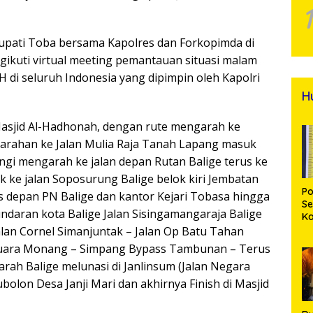
Bupati Toba bersama Kapolres dan Forkopimda di
kuti virtual meeting pemantauan situasi malam
7 H di seluruh Indonesia yang dipimpin oleh Kapolri
H
Masjid Al-Hadhonah, dengan rute mengarah ke
arahan ke Jalan Mulia Raja Tanah Lapang masuk
wangi mengarah ke jalan depan Rutan Balige terus ke
 ke jalan Soposurung Balige belok kiri Jembatan
Po
s depan PN Balige dan kantor Kejari Tobasa hingga
Se
aran kota Balige Jalan Sisingamangaraja Balige
K
Di
Jalan Cornel Simanjuntak – Jalan Op Batu Tahan
Se
 Juara Monang – Simpang Bypass Tambunan – Terus
An
 arah Balige melunasi di Janlinsum (Jalan Negara
Di
lon Desa Janji Mari dan akhirnya Finish di Masjid