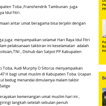
Du
Pe
upaten Toba ,Franshendrik Tambunan juga
PP
Idul Fitri .
R
samaan antar umat beragama bisa terjalin dengan
a juga menyampaikan selamat Hari Raya Idul Fitri
Po
am pelaksanaan takbiran ini keselamatan adalah
B
In
lisian,TNI , Dishub dan Satpol PP Kabupaten
M
Et
Ba
Di
ti Toba, Audi Murphy O Sitorus menyampaikan
K
1447 H bagi umat muslim di Kabupaten Toba. Ucapan
B
ul bedug menandai dimulainya malam takbir
Balige
 merayakan kemenangan umat muslim hari ini ,
iringi langkah setelah sebulan penuh