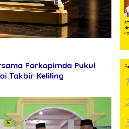
ST
da
Po
Ng
J
Al
Pe
De
ersama Forkopimda Pukul
B
i Takbir Keliling
1