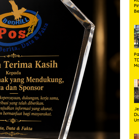
Pi
B
Pa
TD
Ma
P
T
Sa
Si
Je
Du
U
S
D
St