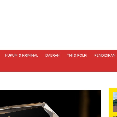
HUKUM & KRIMINAL
DAERAH
TNI & POLRI
PENDIDIKAN
DANG – UNDANG PERS
HAK JAWAB & KOREKSI BERITA
KODE
K