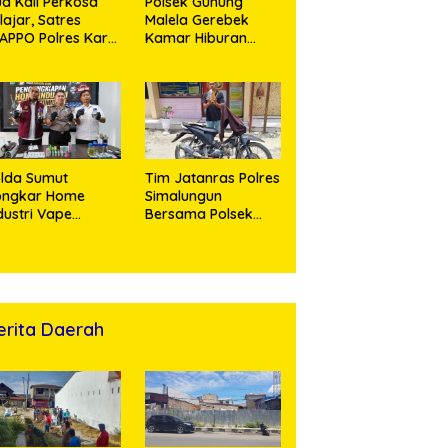
a Kali Perkosa
Polsek Gunung
lajar, Satres
Malela Gerebek
APPO Polres Karo
Kamar Hiburan
ingkus Pemuda
Malam, Dua
Perempuan
Penikmat Sabu
Menangis Saat
Diringkus
lda Sumut
Tim Jatanras Polres
ongkar Home
Simalungun
dustri Vape
Bersama Polsek
engandung
Gunung Malela Buru
omidate, Bahan
Pelaku Curas
ku Diduga
hingga Provinsi Riau
pasok dari
dan Berhasil Bekuk
amboja
Tersangka
erita Daerah