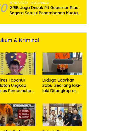
Sulaiman atas Amanah Jabatan
10
07/07/2026
0 Komentar
GRIB Jaya Desak Plt Gubernur Riau
Baru
Segera Setujui Penambahan Kuota
SPMB, Ribuan Siswa Terancam Tak
Tertampung
ukum & Kriminal
lres Tapanuli
Diduga Edarkan
latan Ungkap
Sabu, Seorang laki-
asus Pembunuhan
laki Ditangkap di
sertai Kekerasan
Rumah Kosong,
ksual terhadap
Polisi Sita
ak, Pelaku
Timbangan Digital
tangkap
dan Puluhan Plastik
Klip