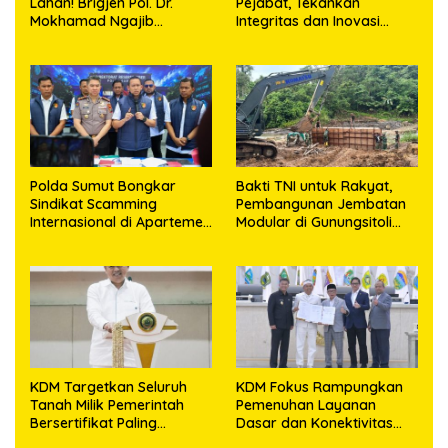
Lahan! Brigjen Pol. Dr.
Pejabat, Tekankan
Mokhamad Ngajib
Integritas dan Inovasi
Tegaskan: Jangan Rusak
Pelayanan
Alam, Jangan Pertaruhkan
Masa Depan!
Polda Sumut Bongkar
Bakti TNI untuk Rakyat,
Sindikat Scamming
Pembangunan Jembatan
Internasional di Apartemen
Modular di Gunungsitoli
Medan, Korban Rugi Rp6,7
Masuki Tahap Pengecoran
Miliar
Abutmen
KDM Targetkan Seluruh
KDM Fokus Rampungkan
Tanah Milik Pemerintah
Pemenuhan Layanan
Bersertifikat Paling
Dasar dan Konektivitas
Lambat Tiga Tahun ke
Wilayah pada 2027