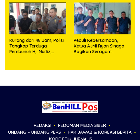
Kurang dari 48 Jam, Polisi
Peduli Kebersamaan,
Tangkap Terduga
Ketua AJMI Ryan Sinaga
Pembunuh Hj. Nurliz,
Bagikan Seragam
Keluarga Sampaikan
Wartawan Liputan Kodam
Apresiasi
I/BB dan Jajaran
REDAKSI
PEDOMAN MEDIA SIBER
UNDANG – UNDANG PERS
HAK JAWAB & KOREKSI BERITA
KODE ETIK JURNALIS