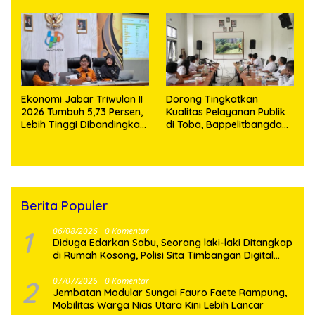
Depan
Ekonomi Jabar Triwulan II
Dorong Tingkatkan
2026 Tumbuh 5,73 Persen,
Kualitas Pelayanan Publik
Lebih Tinggi Dibandingkan
di Toba, Bappelitbangda
Nasional
Gelar Lomba Inovasi
Perangkat Daerah
Berita Populer
1
06/08/2026
0 Komentar
Diduga Edarkan Sabu, Seorang laki-laki Ditangkap
di Rumah Kosong, Polisi Sita Timbangan Digital
dan Puluhan Plastik Klip
2
07/07/2026
0 Komentar
Jembatan Modular Sungai Fauro Faete Rampung,
Mobilitas Warga Nias Utara Kini Lebih Lancar