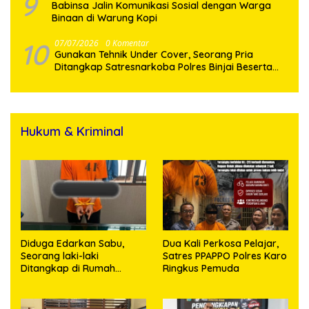
9
Babinsa Jalin Komunikasi Sosial dengan Warga
Binaan di Warung Kopi
10
07/07/2026
0 Komentar
Gunakan Tehnik Under Cover, Seorang Pria
Ditangkap Satresnarkoba Polres Binjai Beserta
Hukum & Kriminal
Diduga Edarkan Sabu,
Dua Kali Perkosa Pelajar,
Seorang laki-laki
Satres PPAPPO Polres Karo
Ditangkap di Rumah
Ringkus Pemuda
Kosong, Polisi Sita
Timbangan Digital dan
Puluhan Plastik Klip