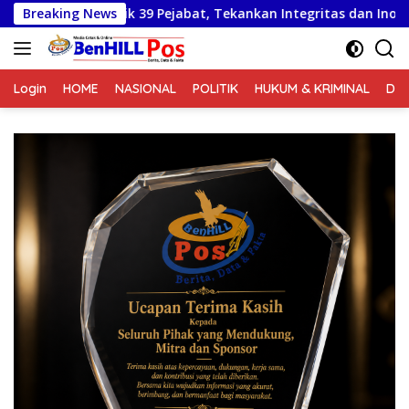
Langsung
9 Pejabat, Tekankan Integritas dan Inovasi Pelayanan
Breaking News
P
ke
konten
Login
HOME
NASIONAL
POLITIK
HUKUM & KRIMINAL
DA