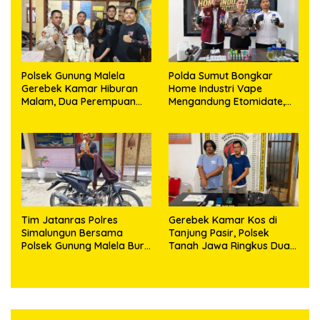
Polsek Gunung Malela
Polda Sumut Bongkar
Gerebek Kamar Hiburan
Home Industri Vape
Malam, Dua Perempuan
Mengandung Etomidate,
Penikmat Sabu Menangis
Bahan Baku Diduga
Saat Diringkus
Dipasok dari Kamboja
Tim Jatanras Polres
Gerebek Kamar Kos di
Simalungun Bersama
Tanjung Pasir, Polsek
Polsek Gunung Malela Buru
Tanah Jawa Ringkus Dua
Pelaku Curas hingga
Pengedar Sabu
Provinsi Riau dan Berhasil
Bekuk Tersangka