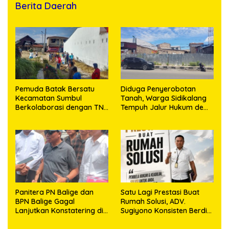
Berita Daerah
Pemuda Batak Bersatu
Diduga Penyerobotan
Kecamatan Sumbul
Tanah, Warga Sidikalang
Berkolaborasi dengan TNI
Tempuh Jalur Hukum demi
Gelar Pembersihan Massal
Memperjuangkan Hak
Sambut HUT Korem
Kepemilikan
023/KS dan HUT Ke-81
Kemerdekaan RI
Panitera PN Balige dan
Satu Lagi Prestasi Buat
BPN Balige Gagal
Rumah Solusi, ADV.
Lanjutkan Konstatering di
Sugiyono Konsisten Berdiri
Ajibata, Warga Sebut
di Garis Keadilan
Objek Salah Lokasi