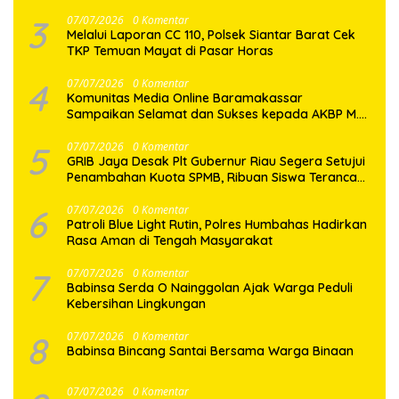
3
07/07/2026
0 Komentar
Melalui Laporan CC 110, Polsek Siantar Barat Cek
TKP Temuan Mayat di Pasar Horas
4
07/07/2026
0 Komentar
Komunitas Media Online Baramakassar
Sampaikan Selamat dan Sukses kepada AKBP M.
Aldy Sulaiman atas Amanah Jabatan Baru
5
07/07/2026
0 Komentar
GRIB Jaya Desak Plt Gubernur Riau Segera Setujui
Penambahan Kuota SPMB, Ribuan Siswa Terancam
Tak Tertampung
6
07/07/2026
0 Komentar
Patroli Blue Light Rutin, Polres Humbahas Hadirkan
Rasa Aman di Tengah Masyarakat
7
07/07/2026
0 Komentar
Babinsa Serda O Nainggolan Ajak Warga Peduli
Kebersihan Lingkungan
8
07/07/2026
0 Komentar
Babinsa Bincang Santai Bersama Warga Binaan
07/07/2026
0 Komentar