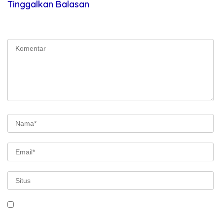
Tinggalkan Balasan
Alamat email Anda tidak akan dipublikasikan.
Ruas yang wajib
ditandai
*
Simpan nama, email, dan situs web saya pada peramban ini
untuk komentar saya berikutnya.