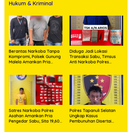
Hukum & Kriminal
Berantas Narkoba Tanpa
Diduga Jadi Lokasi
Kompromi, Polsek Gunung
Transaksi Sabu, Timsus
Malela Amankan Pria
Anti Narkoba Polres
Bawa Sabu di Nagori
Asahan Amankan Seorang
Karangsari
Pria dengan Barang Bukti
63,67 Gram Sabu
Satres Narkoba Polres
Polres Tapanuli Selatan
Asahan Amankan Pria
Ungkap Kasus
Pengedar Sabu, Sita 19,60
Pembunuhan Disertai
Gram Barang Bukti
Kekerasan Seksual
terhadap Anak, Pelaku