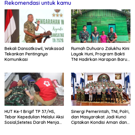
Rekomendasi untuk kamu
Bekali Dansatkowil, Wakasad
Rumah Duhuaro Zalukhu Kini
Tekankan Pentingnya
Layak Huni, Program Bakti
Komunikasi
TNI Hadirkan Harapan Baru
di Nias Utara
HUT Ke-1 Brigif TP 37/HS,
Sinergi Pemerintah, TNI, Polri,
Tebar Kepedulian Melalui Aksi
dan Masyarakat Jadi Kunci
Sosial,Setetes Darah Menjadi
Ciptakan Kondisi Aman dan
Harapan Hidup Bagi Yang
Kondusif
Membutuhkan