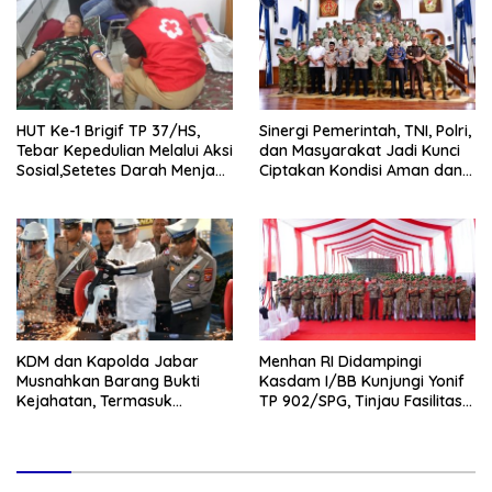
HUT Ke-1 Brigif TP 37/HS,
Sinergi Pemerintah, TNI, Polri,
Tebar Kepedulian Melalui Aksi
dan Masyarakat Jadi Kunci
Sosial,Setetes Darah Menjadi
Ciptakan Kondisi Aman dan
Harapan Hidup Bagi Yang
Kondusif
Membutuhkan
KDM dan Kapolda Jabar
Menhan RI Didampingi
Musnahkan Barang Bukti
Kasdam I/BB Kunjungi Yonif
Kejahatan, Termasuk
TP 902/SPG, Tinjau Fasilitas
Knalpot Brong dan Tramadol
dan Beri Motivasi Prajurit