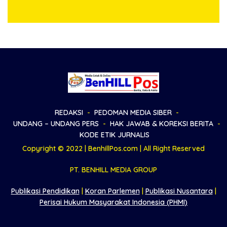
Kobarkan Semangat
Gelar Pembersihan Massal
Generasi Muda
Sambut HUT Korem
023/KS dan HUT Ke-81
Kemerdekaan RI
REDAKSI
PEDOMAN MEDIA SIBER
UNDANG – UNDANG PERS
HAK JAWAB & KOREKSI BERITA
KODE ETIK JURNALIS
Copyright © 2022 | BenhillPos.com | All Right Reserved
PT. BENHILL MEDIA GROUP
Publikasi Pendidikan
|
Koran Parlemen
|
Publikasi Nusantara
|
Perisai Hukum Masyarakat Indonesia (PHMI)