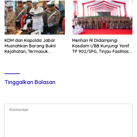
KDM dan Kapolda Jabar
Menhan RI Didampingi
Musnahkan Barang Bukti
Kasdam I/BB Kunjungi Yonif
Kejahatan, Termasuk
TP 902/SPG, Tinjau Fasilitas
Knalpot Brong dan Tramadol
dan Beri Motivasi Prajurit
Tinggalkan Balasan
Alamat email Anda tidak akan dipublikasikan.
Ruas yang wajib
ditandai
*