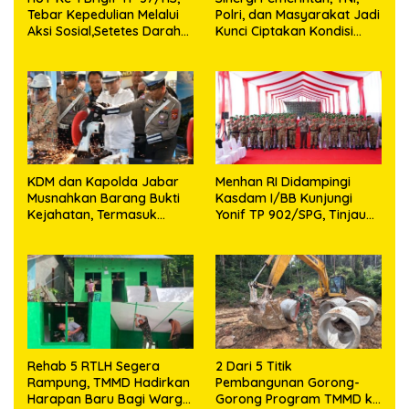
Tebar Kepedulian Melalui
Polri, dan Masyarakat Jadi
Aksi Sosial,Setetes Darah
Kunci Ciptakan Kondisi
Menjadi Harapan Hidup
Aman dan Kondusif
Bagi Yang Membutuhkan
KDM dan Kapolda Jabar
Menhan RI Didampingi
Musnahkan Barang Bukti
Kasdam I/BB Kunjungi
Kejahatan, Termasuk
Yonif TP 902/SPG, Tinjau
Knalpot Brong dan
Fasilitas dan Beri Motivasi
Tramadol
Prajurit
Rehab 5 RTLH Segera
2 Dari 5 Titik
Rampung, TMMD Hadirkan
Pembangunan Gorong-
Harapan Baru Bagi Warga
Gorong Program TMMD ke