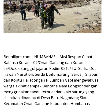
Aksi Respon Cepat Babinsa Kodim 0210/TU Membantu Evakuasi Seorang
Nenek Yang Sakit dengan Tandu dari Sarung Photo : Daniel Roymanto
Manurung / Benhillpos.com
Benhillpos.com | HUMBAHAS – Aksi Respon Cepat
Babinsa Koramil 09/Onan Ganjang dan Koramil
05/Dolok Sanggul jajaran Kodim 0210/TU, Serka Dodi
Irawan Nasution, ⁠Serda J. Situmorang, ⁠Serda J. Silaban
dan Koptu Haradongan F. Lumban Gaol mengevakuasi
warga akibat dampak Bencana alam Longsor dengan
menggunakan tandu terbuat dari kain sarung yang
diikatkan dibambu di Desa Batu Nagodang Siatas
Kecamatan Onan Ganjang Kabupaten Humbahas