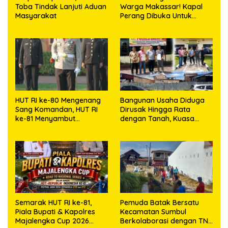
Toba Tindak Lanjuti Aduan
Warga Makassar! Kapal
Masyarakat
Perang Dibuka Untuk
Masyarakat
HUT RI ke-80 Mengenang
Bangunan Usaha Diduga
Sang Komandan, HUT RI
Dirusak Hingga Rata
ke-81 Menyambut
dengan Tanah, Kuasa
Kapolresta Kendari
Hukum Dike Kirana Ujung
dan Masro Ujung Resmi
Tempuh Jalur Hukum
Semarak HUT RI ke-81,
Pemuda Batak Bersatu
Piala Bupati & Kapolres
Kecamatan Sumbul
Majalengka Cup 2026
Berkolaborasi dengan TNI