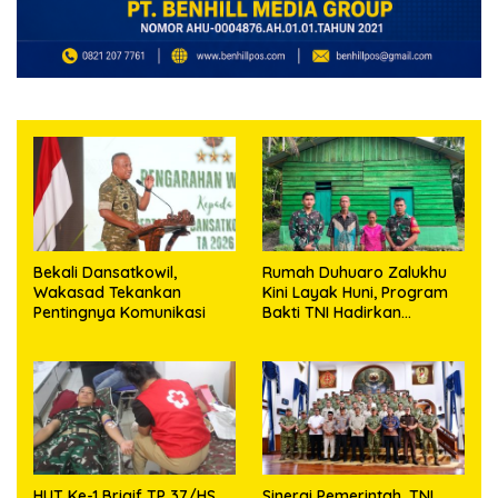
Bekali Dansatkowil,
Rumah Duhuaro Zalukhu
Wakasad Tekankan
Kini Layak Huni, Program
Pentingnya Komunikasi
Bakti TNI Hadirkan
Harapan Baru di Nias
Utara
HUT Ke-1 Brigif TP 37/HS,
Sinergi Pemerintah, TNI,