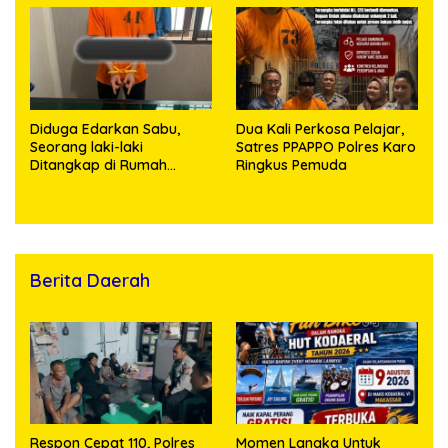
Ditangkap
Diduga Edarkan Sabu,
Dua Kali Perkosa Pelajar,
Seorang laki-laki
Satres PPAPPO Polres Karo
Ditangkap di Rumah
Ringkus Pemuda
Kosong, Polisi Sita
Timbangan Digital dan
Puluhan Plastik Klip
Berita Daerah
Respon Cepat 110, Polres
Momen Langka Untuk