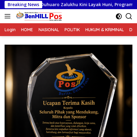
Langsung
uhuaro Zalukhu Kini Layak Huni, Program Bakti TNI Hadirkan H
Breaking News
ke
konten
Login
HOME
NASIONAL
POLITIK
HUKUM & KRIMINAL
DA