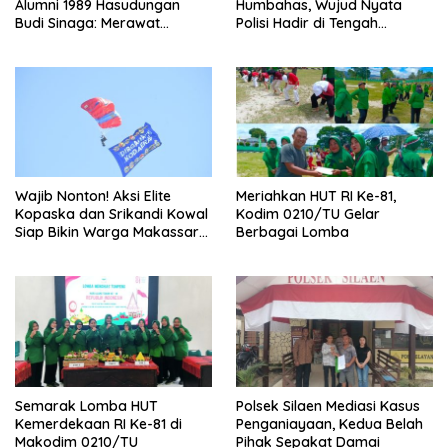
Alumni 1989 Hasudungan
Humbahas, Wujud Nyata
Budi Sinaga: Merawat
Polisi Hadir di Tengah
Kenangan Sembari Berbagi
Masyarakat
Wajib Nonton! Aksi Elite
Meriahkan HUT RI Ke-81,
Kopaska dan Srikandi Kowal
Kodim 0210/TU Gelar
Siap Bikin Warga Makassar
Berbagai Lomba
Terpukau
Semarak Lomba HUT
Polsek Silaen Mediasi Kasus
Kemerdekaan RI Ke-81 di
Penganiayaan, Kedua Belah
Makodim 0210/TU
Pihak Sepakat Damai