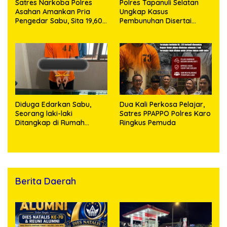
Satres Narkoba Polres
Polres Tapanuli Selatan
Asahan Amankan Pria
Ungkap Kasus
Pengedar Sabu, Sita 19,60
Pembunuhan Disertai
Gram Barang Bukti
Kekerasan Seksual
terhadap Anak, Pelaku
Ditangkap
Diduga Edarkan Sabu,
Dua Kali Perkosa Pelajar,
Seorang laki-laki
Satres PPAPPO Polres Karo
Ditangkap di Rumah
Ringkus Pemuda
Kosong, Polisi Sita
Timbangan Digital dan
Puluhan Plastik Klip
Berita Daerah