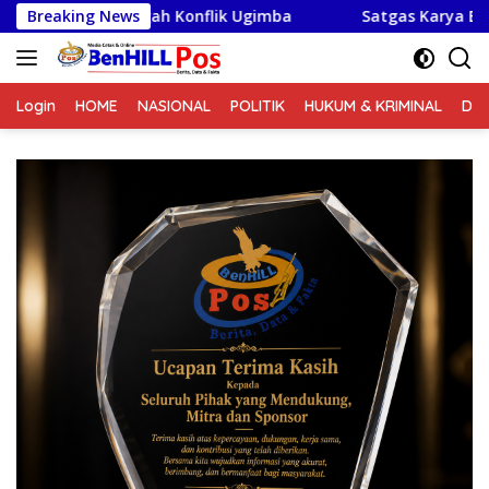
Langsung
Konflik Ugimba
Breaking News
Satgas Karya Bakti TNI Kebut Pembang
ke
konten
Login
HOME
NASIONAL
POLITIK
HUKUM & KRIMINAL
DA