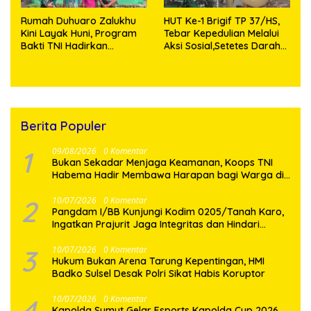
Rumah Duhuaro Zalukhu
HUT Ke-1 Brigif TP 37/HS,
Kini Layak Huni, Program
Tebar Kepedulian Melalui
Bakti TNI Hadirkan
Aksi Sosial,Setetes Darah
Harapan Baru di Nias
Menjadi Harapan Hidup
Utara
Bagi Yang Membutuhkan
Berita Populer
1
09/08/2026
0 Komentar
Bukan Sekadar Menjaga Keamanan, Koops TNI
Habema Hadir Membawa Harapan bagi Warga di
Tengah Konflik Ugimba
2
10/07/2026
0 Komentar
Pangdam I/BB Kunjungi Kodim 0205/Tanah Karo,
Ingatkan Prajurit Jaga Integritas dan Hindari
Pelanggaran
3
10/07/2026
0 Komentar
Hukum Bukan Arena Tarung Kepentingan, HMI
Badko Sulsel Desak Polri Sikat Habis Koruptor
4
10/07/2026
0 Komentar
Kapolda Sumut Gelar Esports Kapolda Cup 2026,