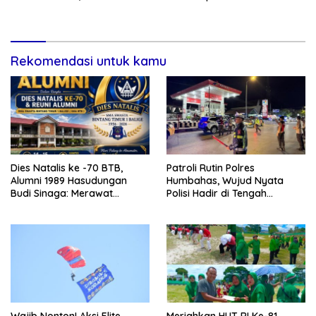
Rekomendasi untuk kamu
Dies Natalis ke -70 BTB,
Patroli Rutin Polres
Alumni 1989 Hasudungan
Humbahas, Wujud Nyata
Budi Sinaga: Merawat
Polisi Hadir di Tengah
Kenangan Sembari Berbagi
Masyarakat
Wajib Nonton! Aksi Elite
Meriahkan HUT RI Ke-81,