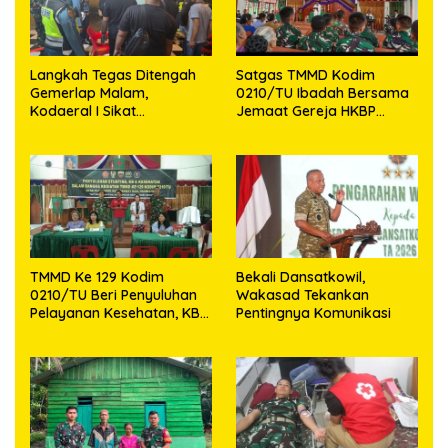
Langkah Tegas Ditengah
Satgas TMMD Kodim
Gemerlap Malam,
0210/TU Ibadah Bersama
Kodaeral I Sikat
Jemaat Gereja HKBP
Pelanggaran dan
Sijarango
Amankan Empat Senjata
Tajam
TMMD Ke 129 Kodim
Bekali Dansatkowil,
0210/TU Beri Penyuluhan
Wakasad Tekankan
Pelayanan Kesehatan, KB
Pentingnya Komunikasi
dan Stunting di Desa
Sijarango