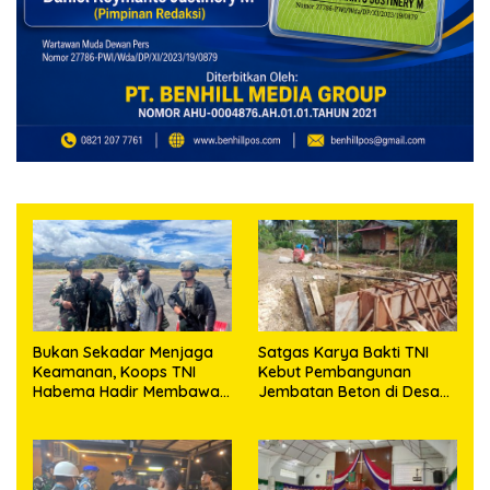
Bukan Sekadar Menjaga
Satgas Karya Bakti TNI
Keamanan, Koops TNI
Kebut Pembangunan
Habema Hadir Membawa
Jembatan Beton di Desa
Harapan bagi Warga di
Mehaga, Perkuat Akses
Tengah Konflik Ugimba
Warga di Nias Selatan