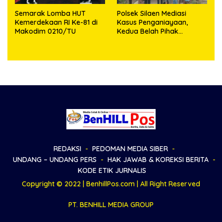
Semarak Lomba HUT
Polsek Silaen Mediasi
Kemerdekaan RI Ke-81 di
Kasus Penganiayaan,
Makodim 0210/TU
Kedua Belah Pihak
Sepakat Damai
REDAKSI
PEDOMAN MEDIA SIBER
UNDANG – UNDANG PERS
HAK JAWAB & KOREKSI BERITA
KODE ETIK JURNALIS
Copyright © 2022 | BenhillPos.com | All Right Reserved
PT. BENHILL MEDIA GROUP