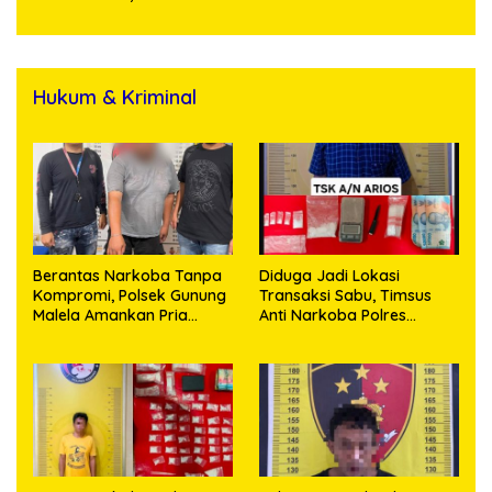
Generasi Muda
Hukum & Kriminal
Berantas Narkoba Tanpa
Diduga Jadi Lokasi
Kompromi, Polsek Gunung
Transaksi Sabu, Timsus
Malela Amankan Pria
Anti Narkoba Polres
Bawa Sabu di Nagori
Asahan Amankan Seorang
Karangsari
Pria dengan Barang Bukti
63,67 Gram Sabu