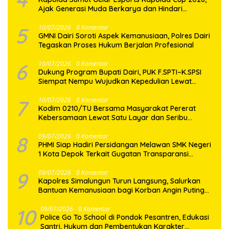
Ajak Generasi Muda Berkarya dan Hindari
Kenakalan Remaja
5
10/07/2026
0 Komentar
GMNI Dairi Soroti Aspek Kemanusiaan, Polres Dairi
Tegaskan Proses Hukum Berjalan Profesional
6
10/07/2026
0 Komentar
Dukung Program Bupati Dairi, PUK F.SPTI–K.SPSI
Siempat Nempu Wujudkan Kepedulian Lewat
Gotong Royong Perbaikan Jalan Desa
7
10/07/2026
0 Komentar
Kodim 0210/TU Bersama Masyarakat Pererat
Kebersamaan Lewat Satu Layar dan Seribu
Semangat di Keseruan Nobar Piala Dunia 2026
8
09/07/2026
0 Komentar
PHMI Siap Hadiri Persidangan Melawan SMK Negeri
1 Kota Depok Terkait Gugatan Transparansi
Penggunaan Dana BOS Berkisar 6,9 Miliar
9
09/07/2026
0 Komentar
Kapolres Simalungun Turun Langsung, Salurkan
Bantuan Kemanusiaan bagi Korban Angin Puting
Beliung di Pematang Bandar
10
09/07/2026
0 Komentar
Police Go To School di Pondok Pesantren, Edukasi
Santri, Hukum dan Pembentukan Karakter