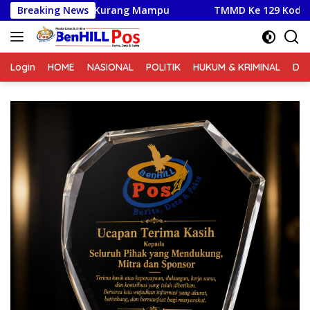
Langsung
Kurang Mampu
Breaking News
TMMD Ke 129 Kodim 0210/TU Beri Penyulu
ke
konten
Login
HOME
NASIONAL
POLITIK
HUKUM & KRIMINAL
DA