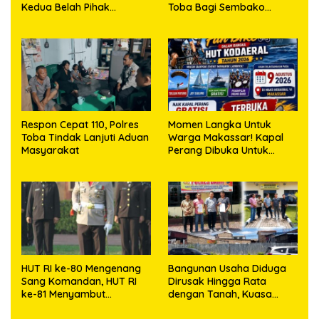
Kedua Belah Pihak
Toba Bagi Sembako
Sepakat Damai
Kepada Warga Kurang
Mampu
Respon Cepat 110, Polres
Momen Langka Untuk
Toba Tindak Lanjuti Aduan
Warga Makassar! Kapal
Masyarakat
Perang Dibuka Untuk
Masyarakat
HUT RI ke-80 Mengenang
Bangunan Usaha Diduga
Sang Komandan, HUT RI
Dirusak Hingga Rata
ke-81 Menyambut
dengan Tanah, Kuasa
Kapolresta Kendari
Hukum Dike Kirana Ujung