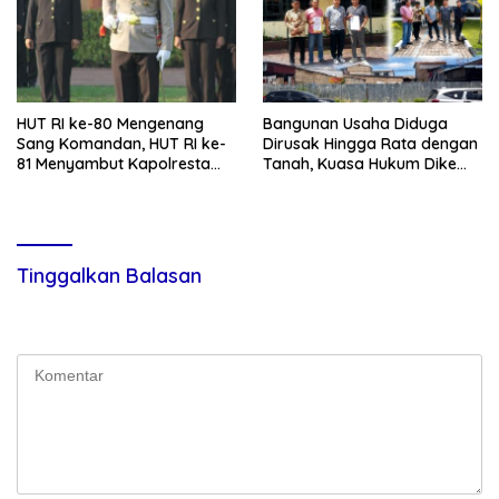
HUT RI ke-80 Mengenang
Bangunan Usaha Diduga
Sang Komandan, HUT RI ke-
Dirusak Hingga Rata dengan
81 Menyambut Kapolresta
Tanah, Kuasa Hukum Dike
Kendari
Kirana Ujung dan Masro
Ujung Resmi Tempuh Jalur
Hukum
Tinggalkan Balasan
Alamat email Anda tidak akan dipublikasikan.
Ruas yang wajib
ditandai
*