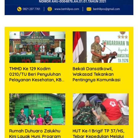
TMMD Ke 129 Kodim
Bekali Dansatkowil,
0210/TU Beri Penyuluhan
Wakasad Tekankan
Pelayanan Kesehatan, KB
Pentingnya Komunikasi
dan Stunting di Desa
Sijarango
Rumah Duhuaro Zalukhu
HUT Ke-1 Brigif TP 37/HS,
Kini Layak Huni, Program
Tebar Kepedulian Melalui