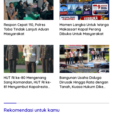
Respon Cepat 110, Polres
Momen Langka Untuk Warga
Toba Tindak Lanjuti Aduan
Makassar! Kapal Perang
Masyarakat
Dibuka Untuk Masyarakat
HUT RI ke-80 Mengenang
Bangunan Usaha Diduga
Sang Komandan, HUT RI ke-
Dirusak Hingga Rata dengan
81 Menyambut Kapolresta
Tanah, Kuasa Hukum Dike
Kendari
Kirana Ujung dan Masro
Ujung Resmi Tempuh Jalur
Hukum
Rekomendasi untuk kamu