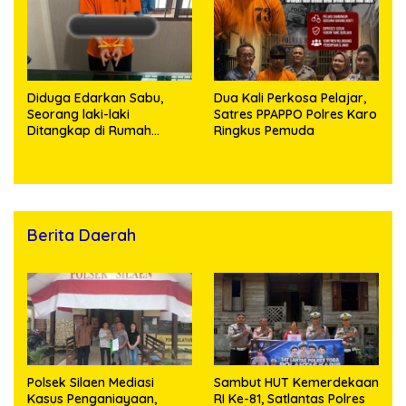
Diduga Edarkan Sabu,
Dua Kali Perkosa Pelajar,
Seorang laki-laki
Satres PPAPPO Polres Karo
Ditangkap di Rumah
Ringkus Pemuda
Kosong, Polisi Sita
Timbangan Digital dan
Puluhan Plastik Klip
Berita Daerah
Polsek Silaen Mediasi
Sambut HUT Kemerdekaan
Kasus Penganiayaan,
RI Ke-81, Satlantas Polres