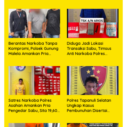
Berantas Narkoba Tanpa
Diduga Jadi Lokasi
Kompromi, Polsek Gunung
Transaksi Sabu, Timsus
Malela Amankan Pria
Anti Narkoba Polres
Bawa Sabu di Nagori
Asahan Amankan Seorang
Karangsari
Pria dengan Barang Bukti
63,67 Gram Sabu
Satres Narkoba Polres
Polres Tapanuli Selatan
Asahan Amankan Pria
Ungkap Kasus
Pengedar Sabu, Sita 19,60
Pembunuhan Disertai
Gram Barang Bukti
Kekerasan Seksual
terhadap Anak, Pelaku
Ditangkap