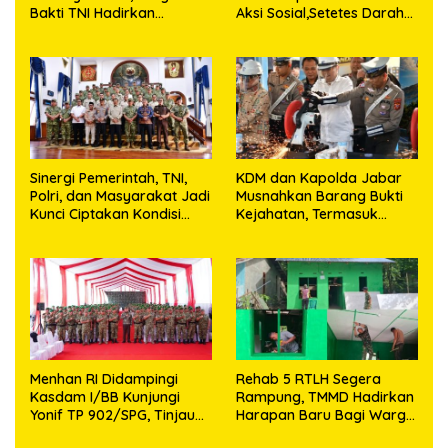
Bakti TNI Hadirkan
Aksi Sosial,Setetes Darah
Harapan Baru di Nias
Menjadi Harapan Hidup
Utara
Bagi Yang Membutuhkan
Sinergi Pemerintah, TNI,
KDM dan Kapolda Jabar
Polri, dan Masyarakat Jadi
Musnahkan Barang Bukti
Kunci Ciptakan Kondisi
Kejahatan, Termasuk
Aman dan Kondusif
Knalpot Brong dan
Tramadol
Menhan RI Didampingi
Rehab 5 RTLH Segera
Kasdam I/BB Kunjungi
Rampung, TMMD Hadirkan
Yonif TP 902/SPG, Tinjau
Harapan Baru Bagi Warga
Fasilitas dan Beri Motivasi
Desa Sijarango