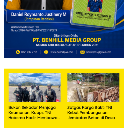
Bukan Sekadar Menjaga
Satgas Karya Bakti TNI
Keamanan, Koops TNI
Kebut Pembangunan
Habema Hadir Membawa
Jembatan Beton di Desa
Harapan bagi Warga di
Mehaga, Perkuat Akses