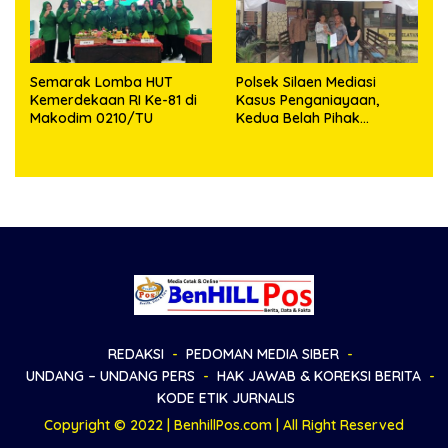
Semarak Lomba HUT
Polsek Silaen Mediasi
Kemerdekaan RI Ke-81 di
Kasus Penganiayaan,
Makodim 0210/TU
Kedua Belah Pihak
Sepakat Damai
REDAKSI
PEDOMAN MEDIA SIBER
UNDANG – UNDANG PERS
HAK JAWAB & KOREKSI BERITA
KODE ETIK JURNALIS
Copyright © 2022 | BenhillPos.com | All Right Reserved