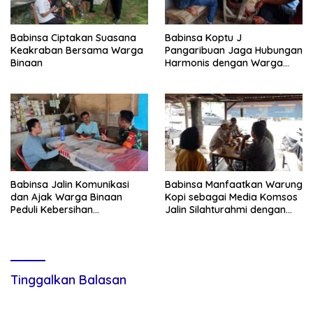
Babinsa Ciptakan Suasana
Babinsa Koptu J
Keakraban Bersama Warga
Pangaribuan Jaga Hubungan
Binaan
Harmonis dengan Warga
Binaan
Babinsa Jalin Komunikasi
Babinsa Manfaatkan Warung
dan Ajak Warga Binaan
Kopi sebagai Media Komsos
Peduli Kebersihan
Jalin Silahturahmi dengan
Lingkungan
Warga Binaan
Tinggalkan Balasan
Alamat email Anda tidak akan dipublikasikan.
Ruas yang wajib