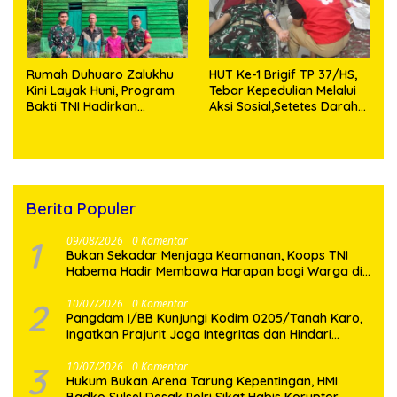
Rumah Duhuaro Zalukhu
HUT Ke-1 Brigif TP 37/HS,
Kini Layak Huni, Program
Tebar Kepedulian Melalui
Bakti TNI Hadirkan
Aksi Sosial,Setetes Darah
Harapan Baru di Nias
Menjadi Harapan Hidup
Utara
Bagi Yang Membutuhkan
Berita Populer
1
09/08/2026
0 Komentar
Bukan Sekadar Menjaga Keamanan, Koops TNI
Habema Hadir Membawa Harapan bagi Warga di
Tengah Konflik Ugimba
2
10/07/2026
0 Komentar
Pangdam I/BB Kunjungi Kodim 0205/Tanah Karo,
Ingatkan Prajurit Jaga Integritas dan Hindari
Pelanggaran
3
10/07/2026
0 Komentar
Hukum Bukan Arena Tarung Kepentingan, HMI