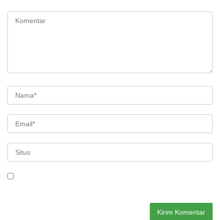
ditandai
*
Simpan nama, email, dan situs web saya pada peramban ini
untuk komentar saya berikutnya.