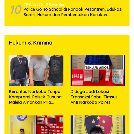
10
09/07/2026
0 Komentar
Police Go To School di Pondok Pesantren, Edukasi
Santri, Hukum dan Pembentukan Karakter
Generasi Muda
Hukum & Kriminal
Berantas Narkoba Tanpa
Diduga Jadi Lokasi
Kompromi, Polsek Gunung
Transaksi Sabu, Timsus
Malela Amankan Pria
Anti Narkoba Polres
Bawa Sabu di Nagori
Asahan Amankan Seorang
Karangsari
Pria dengan Barang Bukti
63,67 Gram Sabu