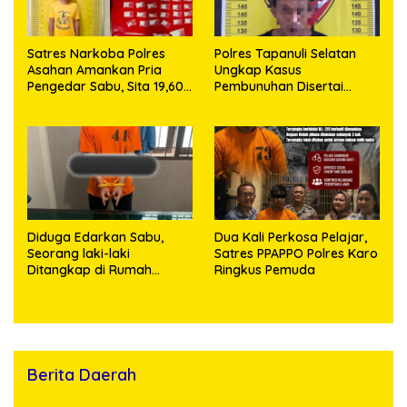
Satres Narkoba Polres
Polres Tapanuli Selatan
Asahan Amankan Pria
Ungkap Kasus
Pengedar Sabu, Sita 19,60
Pembunuhan Disertai
Gram Barang Bukti
Kekerasan Seksual
terhadap Anak, Pelaku
Ditangkap
Diduga Edarkan Sabu,
Dua Kali Perkosa Pelajar,
Seorang laki-laki
Satres PPAPPO Polres Karo
Ditangkap di Rumah
Ringkus Pemuda
Kosong, Polisi Sita
Timbangan Digital dan
Puluhan Plastik Klip
Berita Daerah