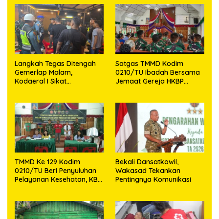
Tengah Konflik Ugimba
Warga di Nias Selatan
Langkah Tegas Ditengah
Satgas TMMD Kodim
Gemerlap Malam,
0210/TU Ibadah Bersama
Kodaeral I Sikat
Jemaat Gereja HKBP
Pelanggaran dan
Sijarango
Amankan Empat Senjata
Tajam
TMMD Ke 129 Kodim
Bekali Dansatkowil,
0210/TU Beri Penyuluhan
Wakasad Tekankan
Pelayanan Kesehatan, KB
Pentingnya Komunikasi
dan Stunting di Desa
Sijarango