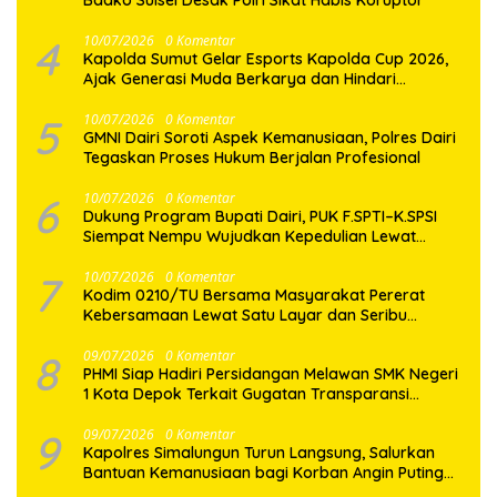
Badko Sulsel Desak Polri Sikat Habis Koruptor
4
10/07/2026
0 Komentar
Kapolda Sumut Gelar Esports Kapolda Cup 2026,
Ajak Generasi Muda Berkarya dan Hindari
Kenakalan Remaja
5
10/07/2026
0 Komentar
GMNI Dairi Soroti Aspek Kemanusiaan, Polres Dairi
Tegaskan Proses Hukum Berjalan Profesional
6
10/07/2026
0 Komentar
Dukung Program Bupati Dairi, PUK F.SPTI–K.SPSI
Siempat Nempu Wujudkan Kepedulian Lewat
Gotong Royong Perbaikan Jalan Desa
7
10/07/2026
0 Komentar
Kodim 0210/TU Bersama Masyarakat Pererat
Kebersamaan Lewat Satu Layar dan Seribu
Semangat di Keseruan Nobar Piala Dunia 2026
8
09/07/2026
0 Komentar
PHMI Siap Hadiri Persidangan Melawan SMK Negeri
1 Kota Depok Terkait Gugatan Transparansi
Penggunaan Dana BOS Berkisar 6,9 Miliar
9
09/07/2026
0 Komentar
Kapolres Simalungun Turun Langsung, Salurkan
Bantuan Kemanusiaan bagi Korban Angin Puting
Beliung di Pematang Bandar