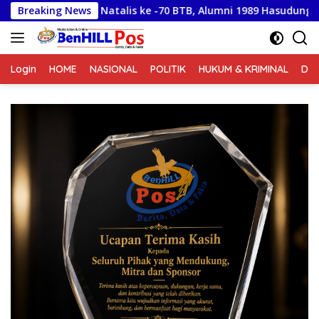
Langsung
atalis ke -70 BTB, Alumni 1989 Hasudungan Budi Sinaga: Mera
Breaking News
ke
konten
Login
HOME
NASIONAL
POLITIK
HUKUM & KRIMINAL
DA