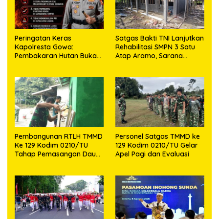
Peringatan Keras
Satgas Bakti TNI Lanjutkan
Kapolresta Gowa:
Rehabilitasi SMPN 3 Satu
Pembakaran Hutan Bukan
Atap Aramo, Sarana
Jalan Pintas, Ada Ancaman
Belajar Terus Dibangun
Pidana
Pembangunan RTLH TMMD
Personel Satgas TMMD ke
Ke 129 Kodim 0210/TU
129 Kodim 0210/TU Gelar
Tahap Pemasangan Daun
Apel Pagi dan Evaluasi
Pintu dan Jendela