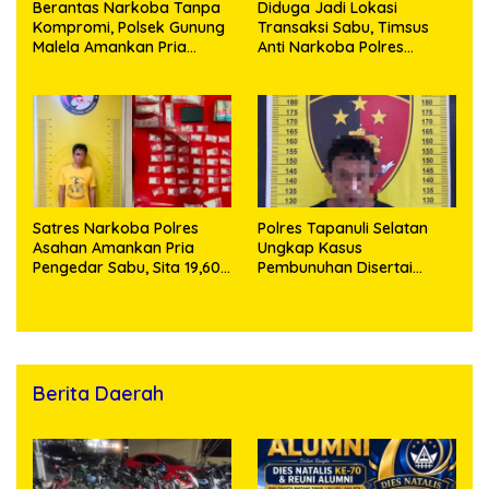
Berantas Narkoba Tanpa
Diduga Jadi Lokasi
Kompromi, Polsek Gunung
Transaksi Sabu, Timsus
Malela Amankan Pria
Anti Narkoba Polres
Bawa Sabu di Nagori
Asahan Amankan Seorang
Karangsari
Pria dengan Barang Bukti
63,67 Gram Sabu
Satres Narkoba Polres
Polres Tapanuli Selatan
Asahan Amankan Pria
Ungkap Kasus
Pengedar Sabu, Sita 19,60
Pembunuhan Disertai
Gram Barang Bukti
Kekerasan Seksual
terhadap Anak, Pelaku
Ditangkap
Berita Daerah