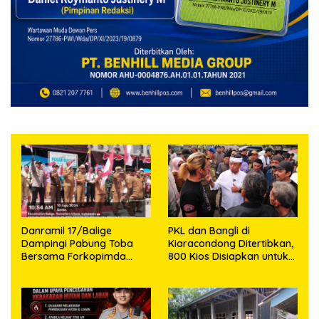
Danramil 17/Balige
PKL dan Bangli di
Dampingi Pabung Toba
Kiaracondong Ditertibkan,
Bersama Forkopimda
800 Kios Disiapkan untuk
Toba Bagikan Bendera
Relokasi Pedagang
Merah Putih