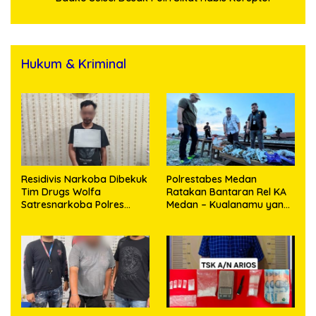
Hukum & Kriminal
Residivis Narkoba Dibekuk
Polrestabes Medan
Tim Drugs Wolfa
Ratakan Bantaran Rel KA
Satresnarkoba Polres
Medan – Kualanamu yang
Toba di Pinggir Jalan, Polisi
Jadi Sarang Narkoba 3 Kg
Sita 1,28 Gram Sabu
Ganja, Sejumlah Paket
Sabu, Hingga Beragam
Senjata Disita