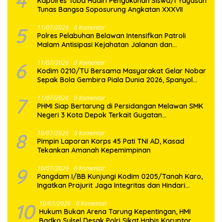
4
Kapolres Toba Hadiri Pengukuhan Siswa/i Yayasan
Tunas Bangsa Soposurung Angkatan XXXVII
5
11/07/2026
0 Komentar
Polres Pelabuhan Belawan Intensifkan Patroli
Malam Antisipasi Kejahatan Jalanan dan
Gangguan Kamtibmas
6
11/07/2026
0 Komentar
Kodim 0210/TU Bersama Masyarakat Gelar Nobar
Sepak Bola Gembira Piala Dunia 2026, Spanyol
Taklukan Belgia
7
11/07/2026
0 Komentar
PHMI Siap Bertarung di Persidangan Melawan SMK
Negeri 3 Kota Depok Terkait Gugatan
Transparansi Penggunaan Dana BOS Berkisar 7
Miliar Lebih
8
10/07/2026
0 Komentar
Pimpin Laporan Korps 45 Pati TNI AD, Kasad
Tekankan Amanah Kepemimpinan
9
10/07/2026
0 Komentar
Pangdam I/BB Kunjungi Kodim 0205/Tanah Karo,
Ingatkan Prajurit Jaga Integritas dan Hindari
Pelanggaran
10
10/07/2026
0 Komentar
Hukum Bukan Arena Tarung Kepentingan, HMI
Badko Sulsel Desak Polri Sikat Habis Koruptor