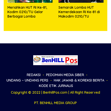
Meriahkan HUT RI Ke-81,
Semarak Lomba HUT
Kodim 0210/TU Gelar
Kemerdekaan RI Ke-81 di
Berbagai Lomba
Makodim 0210/TU
REDAKSI
PEDOMAN MEDIA SIBER
UNDANG – UNDANG PERS
HAK JAWAB & KOREKSI BERITA
KODE ETIK JURNALIS
Copyright © 2022 | BenhillPos.com | All Right Reserved
PT. BENHILL MEDIA GROUP