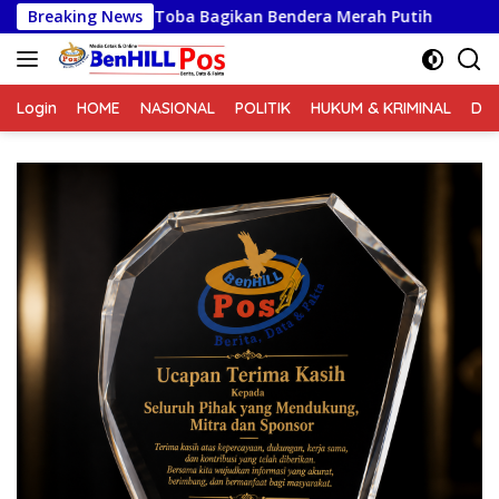
Langsung
da Toba Bagikan Bendera Merah Putih
Breaking News
PKL dan Bangli
ke
konten
Login
HOME
NASIONAL
POLITIK
HUKUM & KRIMINAL
DA