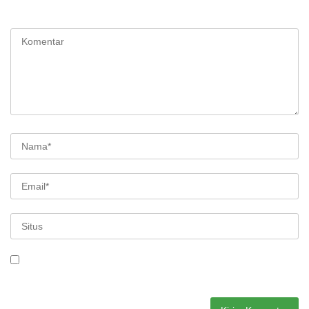
Alamat email Anda tidak akan dipublikasikan.
Ruas yang wajib
ditandai
*
Simpan nama, email, dan situs web saya pada peramban ini
untuk komentar saya berikutnya.