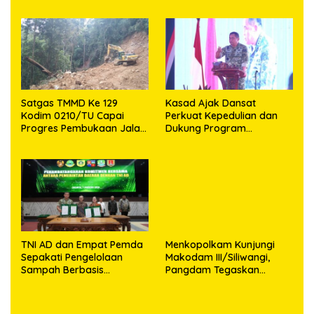
Desa Sijarango
129 Kodim 0210/TU Capai
100 Persen
Satgas TMMD Ke 129
Kasad Ajak Dansat
Kodim 0210/TU Capai
Perkuat Kepedulian dan
Progres Pembukaan Jalan
Dukung Program
98,11 Persen
Pemerintah
TNI AD dan Empat Pemda
Menkopolkam Kunjungi
Sepakati Pengelolaan
Makodam III/Siliwangi,
Sampah Berbasis
Pangdam Tegaskan
Teknologi
Komitmen Perkuat Sinergi
Menjaga Stabilitas
Nasional