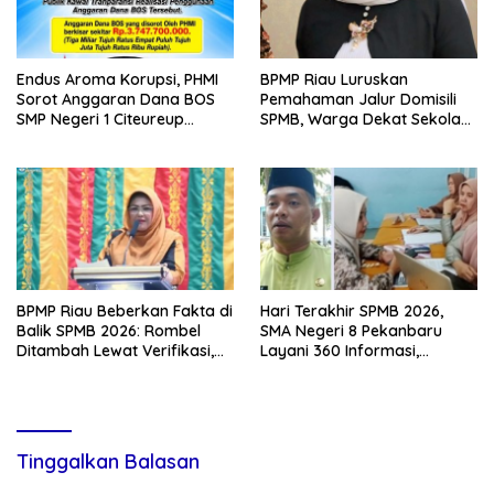
Endus Aroma Korupsi, PHMI
BPMP Riau Luruskan
Sorot Anggaran Dana BOS
Pemahaman Jalur Domisili
SMP Negeri 1 Citeureup
SPMB, Warga Dekat Sekolah
Sebesar 3,7 Miliar
Belum Tentu Otomatis
Diterima
BPMP Riau Beberkan Fakta di
Hari Terakhir SPMB 2026,
Balik SPMB 2026: Rombel
SMA Negeri 8 Pekanbaru
Ditambah Lewat Verifikasi,
Layani 360 Informasi,
Jual Beli Bangku Tak
Konsultasi dan Pengaduan
Ditoleransi
Tinggalkan Balasan