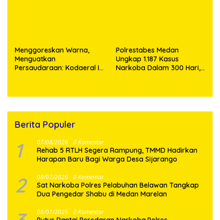
‎Menggoreskan Warna,
Polrestabes Medan
Menguatkan
Ungkap 1.187 Kasus
Persaudaraan: Kodaeral I
Narkoba Dalam 300 Hari,
Bangun Kedekatan
Musnahkan Puluhan
Dengan Masyarakat
Kilogram Barang Bukti
Pesisir
Berita Populer
1
07/08/2026
0 Komentar
Rehab 5 RTLH Segera Rampung, TMMD Hadirkan
Harapan Baru Bagi Warga Desa Sijarango
2
08/07/2026
0 Komentar
Sat Narkoba Polres Pelabuhan Belawan Tangkap
Dua Pengedar Shabu di Medan Marelan
08/07/2026
0 Komentar