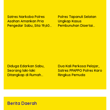
Satres Narkoba Polres
Polres Tapanuli Selatan
Asahan Amankan Pria
Ungkap Kasus
Pengedar Sabu, Sita 19,60
Pembunuhan Disertai
Gram Barang Bukti
Kekerasan Seksual
terhadap Anak, Pelaku
Ditangkap
Diduga Edarkan Sabu,
Dua Kali Perkosa Pelajar,
Seorang laki-laki
Satres PPAPPO Polres Karo
Ditangkap di Rumah
Ringkus Pemuda
Kosong, Polisi Sita
Timbangan Digital dan
Puluhan Plastik Klip
Berita Daerah