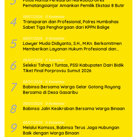
3
Putus Rantai Peredaran Narkoba,Polres
Pematangsianțar Amankan Pemilik Ekstasi 8 Butir
4
08/07/2026
0 Komentar
Transparan dan Profesional, Polres Humbahas
Sabet Tiga Penghargaan dari KPPN Balige
5
08/07/2026
0 Komentar
Lawyer Muda Didiyanto, S.H., M.Kn. Berkomitmen
Memberikan Layanan Hukum Profesional dan
Berorientasi Pada Keadilan
6
08/07/2026
0 Komentar
Seleksi Tahap I Tuntas, PSSI Kabupaten Dairi Bidik
Tiket Final Porprovsu Sumut 2026
7
08/07/2026
0 Komentar
Babinsa Bersama Warga Gelar Gotong Royong
Bersama di Desa Gasaribu
8
08/07/2026
0 Komentar
Babinsa Jalin Keakraban Bersama Warga Binaan
9
08/07/2026
0 Komentar
Melalui Komsos, Babinsa Terus Jaga Hubungan
Baik dengan Warga Binaan