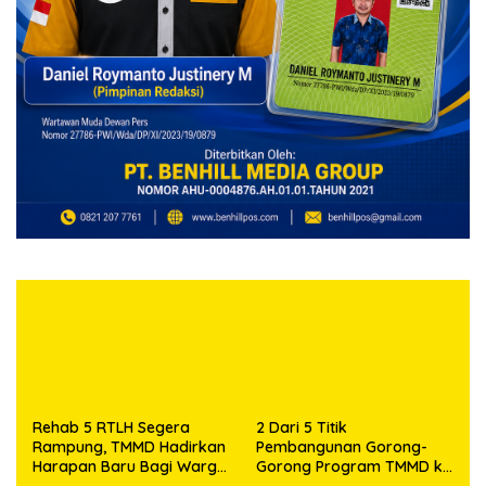
Rehab 5 RTLH Segera
2 Dari 5 Titik
Rampung, TMMD Hadirkan
Pembangunan Gorong-
Harapan Baru Bagi Warga
Gorong Program TMMD ke