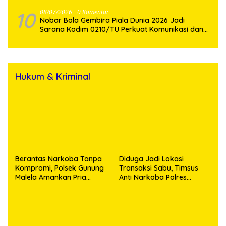
10
08/07/2026
0 Komentar
Nobar Bola Gembira Piala Dunia 2026 Jadi
Sarana Kodim 0210/TU Perkuat Komunikasi dan
Kebersamaan dengan Warga
Hukum & Kriminal
Berantas Narkoba Tanpa
Diduga Jadi Lokasi
Kompromi, Polsek Gunung
Transaksi Sabu, Timsus
Malela Amankan Pria
Anti Narkoba Polres
Bawa Sabu di Nagori
Asahan Amankan Seorang
Karangsari
Pria dengan Barang Bukti
63,67 Gram Sabu