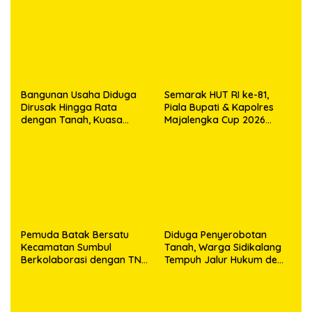
Bangunan Usaha Diduga
Semarak HUT RI ke-81,
Dirusak Hingga Rata
Piala Bupati & Kapolres
dengan Tanah, Kuasa
Majalengka Cup 2026
Hukum Dike Kirana Ujung
Kobarkan Semangat
dan Masro Ujung Resmi
Generasi Muda
Tempuh Jalur Hukum
Pemuda Batak Bersatu
Diduga Penyerobotan
Kecamatan Sumbul
Tanah, Warga Sidikalang
Berkolaborasi dengan TNI
Tempuh Jalur Hukum demi
Gelar Pembersihan Massal
Memperjuangkan Hak
Sambut HUT Korem
Kepemilikan
023/KS dan HUT Ke-81
Kemerdekaan RI