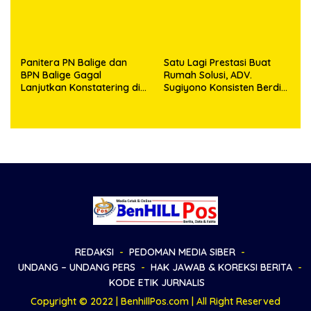
Panitera PN Balige dan
Satu Lagi Prestasi Buat
BPN Balige Gagal
Rumah Solusi, ADV.
Lanjutkan Konstatering di
Sugiyono Konsisten Berdiri
Ajibata, Warga Sebut
di Garis Keadilan
Objek Salah Lokasi
REDAKSI
PEDOMAN MEDIA SIBER
UNDANG – UNDANG PERS
HAK JAWAB & KOREKSI BERITA
KODE ETIK JURNALIS
Copyright © 2022 | BenhillPos.com | All Right Reserved