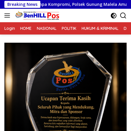
Langsung
a Kompromi, Polsek Gunung Malela Amankan Pria Bawa Sabu di
Breaking News
ke
konten
Login
HOME
NASIONAL
POLITIK
HUKUM & KRIMINAL
DA