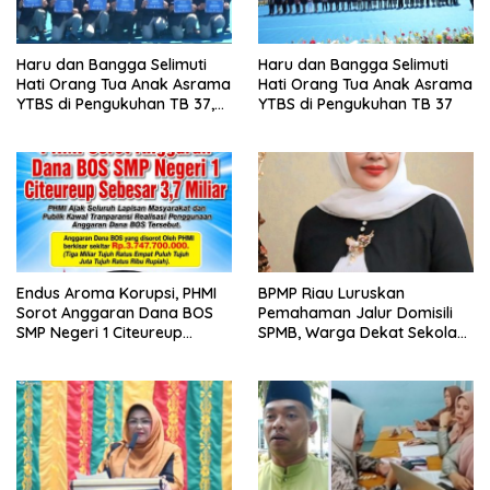
Haru dan Bangga Selimuti
Haru dan Bangga Selimuti
Hati Orang Tua Anak Asrama
Hati Orang Tua Anak Asrama
YTBS di Pengukuhan TB 37,
YTBS di Pengukuhan TB 37
Pendidikan Karakter Menjadi
Pondasi Utama
Endus Aroma Korupsi, PHMI
BPMP Riau Luruskan
Sorot Anggaran Dana BOS
Pemahaman Jalur Domisili
SMP Negeri 1 Citeureup
SPMB, Warga Dekat Sekolah
Sebesar 3,7 Miliar
Belum Tentu Otomatis
Diterima