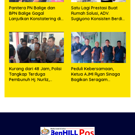
Panitera PN Balige dan
Satu Lagi Prestasi Buat
BPN Balige Gagal
Rumah Solusi, ADV.
Lanjutkan Konstatering di
Sugiyono Konsisten Berdiri
Ajibata, Warga Sebut
di Garis Keadilan
Objek Salah Lokasi
Kurang dari 48 Jam, Polisi
Peduli Kebersamaan,
Tangkap Terduga
Ketua AJMI Ryan Sinaga
Pembunuh Hj. Nurliz,
Bagikan Seragam
Keluarga Sampaikan
Wartawan Liputan Kodam
Apresiasi
I/BB dan Jajaran