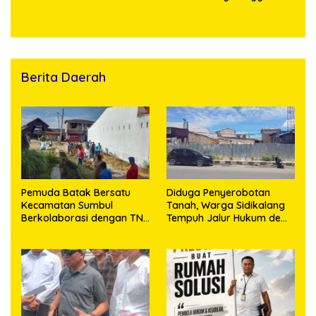
Sawit, Dua Bersaudara
Geng Motor di Marelan
Diringkus
Pasar 9
Berita Daerah
Pemuda Batak Bersatu
Diduga Penyerobotan
Kecamatan Sumbul
Tanah, Warga Sidikalang
Berkolaborasi dengan TNI
Tempuh Jalur Hukum demi
Gelar Pembersihan Massal
Memperjuangkan Hak
Sambut HUT Korem
Kepemilikan
023/KS dan HUT Ke-81
Kemerdekaan RI