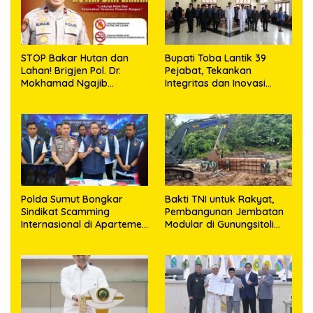
STOP Bakar Hutan dan
Bupati Toba Lantik 39
Lahan! Brigjen Pol. Dr.
Pejabat, Tekankan
Mokhamad Ngajib
Integritas dan Inovasi
Tegaskan: Jangan Rusak
Pelayanan
Alam, Jangan Pertaruhkan
Masa Depan!
Polda Sumut Bongkar
Bakti TNI untuk Rakyat,
Sindikat Scamming
Pembangunan Jembatan
Internasional di Apartemen
Modular di Gunungsitoli
Medan, Korban Rugi Rp6,7
Masuki Tahap Pengecoran
Miliar
Abutmen