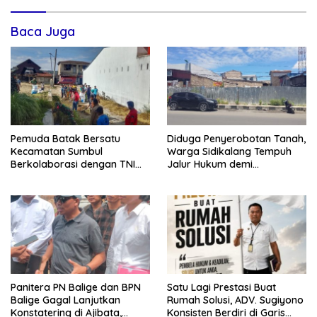
Baca Juga
Pemuda Batak Bersatu
Diduga Penyerobotan Tanah,
Kecamatan Sumbul
Warga Sidikalang Tempuh
Berkolaborasi dengan TNI
Jalur Hukum demi
Gelar Pembersihan Massal
Memperjuangkan Hak
Sambut HUT Korem 023/KS
Kepemilikan
dan HUT Ke-81 Kemerdekaan
RI
Panitera PN Balige dan BPN
Satu Lagi Prestasi Buat
Balige Gagal Lanjutkan
Rumah Solusi, ADV. Sugiyono
Konstatering di Ajibata,
Konsisten Berdiri di Garis