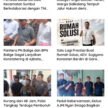
Kecamatan Sumbul
Warga Sidikalang Tempuh
Berkolaborasi dengan TNI
Jalur Hukum demi
Gelar Pembersihan Massal
Memperjuangkan Hak
Sambut HUT Korem 023/KS
Kepemilikan
dan HUT Ke-81 Kemerdekaan
RI
Panitera PN Balige dan BPN
Satu Lagi Prestasi Buat
Balige Gagal Lanjutkan
Rumah Solusi, ADV. Sugiyono
Konstatering di Ajibata,
Konsisten Berdiri di Garis
Warga Sebut Objek Salah
Keadilan
Lokasi
Kurang dari 48 Jam, Polisi
Peduli Kebersamaan, Ketua
Tangkap Terduga Pembunuh
AJMI Ryan Sinaga Bagikan