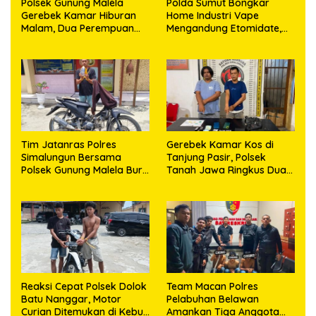
Polsek Gunung Malela
Polda Sumut Bongkar
Gerebek Kamar Hiburan
Home Industri Vape
Malam, Dua Perempuan
Mengandung Etomidate,
Penikmat Sabu Menangis
Bahan Baku Diduga
Saat Diringkus
Dipasok dari Kamboja
Tim Jatanras Polres
Gerebek Kamar Kos di
Simalungun Bersama
Tanjung Pasir, Polsek
Polsek Gunung Malela Buru
Tanah Jawa Ringkus Dua
Pelaku Curas hingga
Pengedar Sabu
Provinsi Riau dan Berhasil
Bekuk Tersangka
Reaksi Cepat Polsek Dolok
Team Macan Polres
Batu Nanggar, Motor
Pelabuhan Belawan
Curian Ditemukan di Kebun
Amankan Tiga Anggota