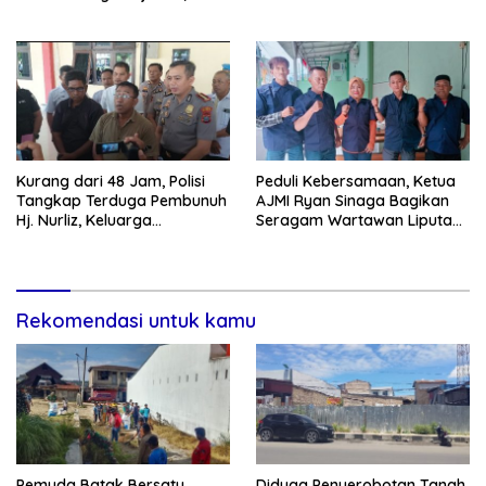
Warga Sebut Objek Salah
Keadilan
Lokasi
Kurang dari 48 Jam, Polisi
Peduli Kebersamaan, Ketua
Tangkap Terduga Pembunuh
AJMI Ryan Sinaga Bagikan
Hj. Nurliz, Keluarga
Seragam Wartawan Liputan
Sampaikan Apresiasi
Kodam I/BB dan Jajaran
Rekomendasi untuk kamu
Pemuda Batak Bersatu
Diduga Penyerobotan Tanah,