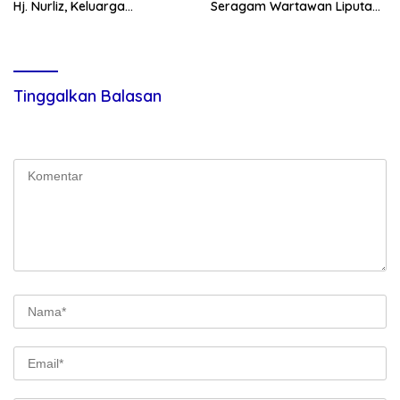
Hj. Nurliz, Keluarga
Seragam Wartawan Liputan
Sampaikan Apresiasi
Kodam I/BB dan Jajaran
Tinggalkan Balasan
Alamat email Anda tidak akan dipublikasikan.
Ruas yang wajib
ditandai
*