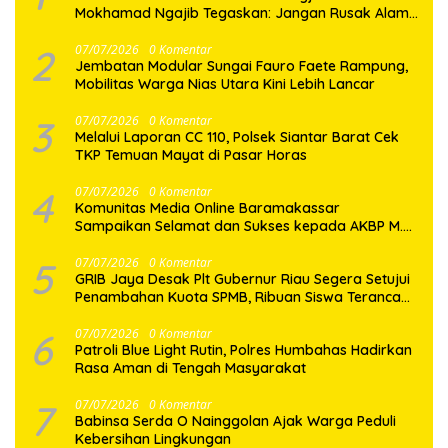
Mokhamad Ngajib Tegaskan: Jangan Rusak Alam,
Jangan Pertaruhkan Masa Depan!
2
07/07/2026
0 Komentar
Jembatan Modular Sungai Fauro Faete Rampung,
Mobilitas Warga Nias Utara Kini Lebih Lancar
3
07/07/2026
0 Komentar
Melalui Laporan CC 110, Polsek Siantar Barat Cek
TKP Temuan Mayat di Pasar Horas
4
07/07/2026
0 Komentar
Komunitas Media Online Baramakassar
Sampaikan Selamat dan Sukses kepada AKBP M.
Aldy Sulaiman atas Amanah Jabatan Baru
5
07/07/2026
0 Komentar
GRIB Jaya Desak Plt Gubernur Riau Segera Setujui
Penambahan Kuota SPMB, Ribuan Siswa Terancam
Tak Tertampung
6
07/07/2026
0 Komentar
Patroli Blue Light Rutin, Polres Humbahas Hadirkan
Rasa Aman di Tengah Masyarakat
7
07/07/2026
0 Komentar
Babinsa Serda O Nainggolan Ajak Warga Peduli
Kebersihan Lingkungan