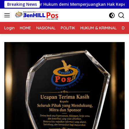
Langsung
um demi Memperjuangkan Hak Kepemilikan
Breaking News
Polda Sumut
ke
konten
Login
HOME
NASIONAL
POLITIK
HUKUM & KRIMINAL
DA