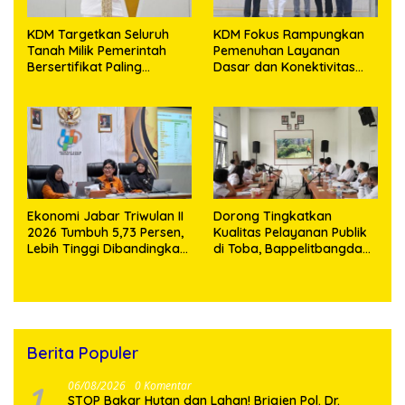
KDM Targetkan Seluruh
KDM Fokus Rampungkan
Tanah Milik Pemerintah
Pemenuhan Layanan
Bersertifikat Paling
Dasar dan Konektivitas
Lambat Tiga Tahun ke
Wilayah pada 2027
Depan
Ekonomi Jabar Triwulan II
Dorong Tingkatkan
2026 Tumbuh 5,73 Persen,
Kualitas Pelayanan Publik
Lebih Tinggi Dibandingkan
di Toba, Bappelitbangda
Nasional
Gelar Lomba Inovasi
Perangkat Daerah
Berita Populer
1
06/08/2026
0 Komentar
STOP Bakar Hutan dan Lahan! Brigjen Pol. Dr.