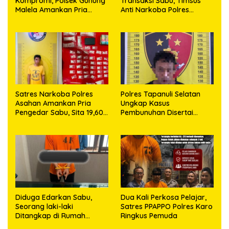
Kompromi, Polsek Gunung
Transaksi Sabu, Timsus
Malela Amankan Pria
Anti Narkoba Polres
Bawa Sabu di Nagori
Asahan Amankan Seorang
Karangsari
Pria dengan Barang Bukti
63,67 Gram Sabu
Satres Narkoba Polres
Polres Tapanuli Selatan
Asahan Amankan Pria
Ungkap Kasus
Pengedar Sabu, Sita 19,60
Pembunuhan Disertai
Gram Barang Bukti
Kekerasan Seksual
terhadap Anak, Pelaku
Ditangkap
Diduga Edarkan Sabu,
Dua Kali Perkosa Pelajar,
Seorang laki-laki
Satres PPAPPO Polres Karo
Ditangkap di Rumah
Ringkus Pemuda
Kosong, Polisi Sita