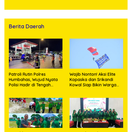
Timbangan Digital dan
Puluhan Plastik Klip
Berita Daerah
Patroli Rutin Polres
Wajib Nonton! Aksi Elite
Humbahas, Wujud Nyata
Kopaska dan Srikandi
Polisi Hadir di Tengah
Kowal Siap Bikin Warga
Masyarakat
Makassar Terpukau