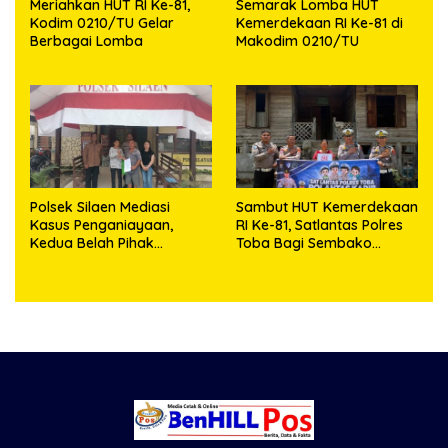
Meriahkan HUT RI Ke-81,
Semarak Lomba HUT
Kodim 0210/TU Gelar
Kemerdekaan RI Ke-81 di
Berbagai Lomba
Makodim 0210/TU
Polsek Silaen Mediasi
Sambut HUT Kemerdekaan
Kasus Penganiayaan,
RI Ke-81, Satlantas Polres
Kedua Belah Pihak
Toba Bagi Sembako
Sepakat Damai
Kepada Warga Kurang
Mampu