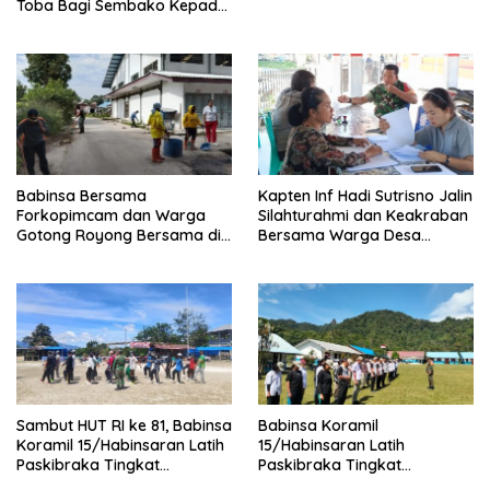
Toba Bagi Sembako Kepada
Warga Kurang Mampu
Babinsa Bersama
Kapten Inf Hadi Sutrisno Jalin
Forkopimcam dan Warga
Silahturahmi dan Keakraban
Gotong Royong Bersama di
Bersama Warga Desa
Pasar Laguboti
Lumban Bagasan Laguboti
Sambut HUT RI ke 81, Babinsa
Babinsa Koramil
Koramil 15/Habinsaran Latih
15/Habinsaran Latih
Paskibraka Tingkat
Paskibraka Tingkat
Kecamatan Habinsaran
Kecamatan Habinsaran di