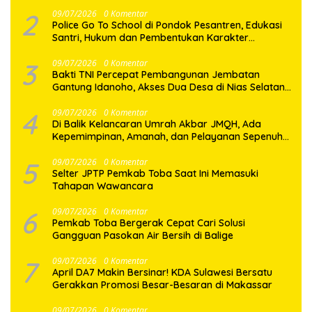
2
09/07/2026
0 Komentar
Police Go To School di Pondok Pesantren, Edukasi
Santri, Hukum dan Pembentukan Karakter
Generasi Muda
3
09/07/2026
0 Komentar
Bakti TNI Percepat Pembangunan Jembatan
Gantung Idanoho, Akses Dua Desa di Nias Selatan
Segera Pulih
4
09/07/2026
0 Komentar
Di Balik Kelancaran Umrah Akbar JMQH, Ada
Kepemimpinan, Amanah, dan Pelayanan Sepenuh
Hati
5
09/07/2026
0 Komentar
Selter JPTP Pemkab Toba Saat Ini Memasuki
Tahapan Wawancara
6
09/07/2026
0 Komentar
Pemkab Toba Bergerak Cepat Cari Solusi
Gangguan Pasokan Air Bersih di Balige
7
09/07/2026
0 Komentar
April DA7 Makin Bersinar! KDA Sulawesi Bersatu
Gerakkan Promosi Besar-Besaran di Makassar
09/07/2026
0 Komentar