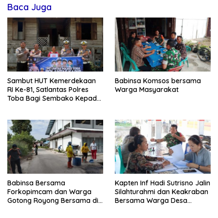
Baca Juga
Sambut HUT Kemerdekaan
Babinsa Komsos bersama
RI Ke-81, Satlantas Polres
Warga Masyarakat
Toba Bagi Sembako Kepada
Warga Kurang Mampu
Babinsa Bersama
Kapten Inf Hadi Sutrisno Jalin
Forkopimcam dan Warga
Silahturahmi dan Keakraban
Gotong Royong Bersama di
Bersama Warga Desa
Pasar Laguboti
Lumban Bagasan Laguboti