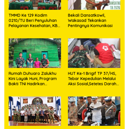
TMMD Ke 129 Kodim
Bekali Dansatkowil,
0210/TU Beri Penyuluhan
Wakasad Tekankan
Pelayanan Kesehatan, KB
Pentingnya Komunikasi
dan Stunting di Desa
Sijarango
Rumah Duhuaro Zalukhu
HUT Ke-1 Brigif TP 37/HS,
Kini Layak Huni, Program
Tebar Kepedulian Melalui
Bakti TNI Hadirkan
Aksi Sosial,Setetes Darah
Harapan Baru di Nias
Menjadi Harapan Hidup
Utara
Bagi Yang Membutuhkan