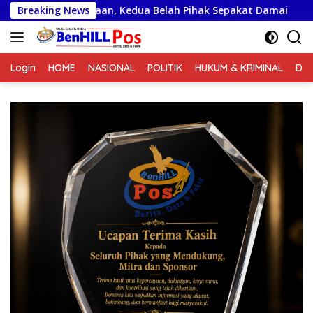
Langsung
iayaan, Kedua Belah Pihak Sepakat Damai
Breaking News
ke
konten
Login
HOME
NASIONAL
POLITIK
HUKUM & KRIMINAL
DA