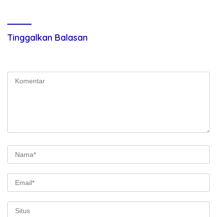
SMKN Nasau
Tinggalkan Balasan
Alamat email Anda tidak akan dipublikasikan.
Ruas yang wajib
ditandai
*