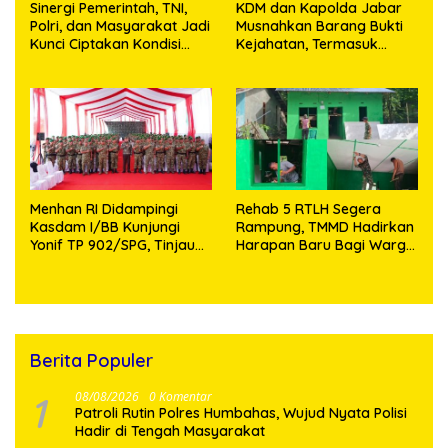
Sinergi Pemerintah, TNI,
KDM dan Kapolda Jabar
Polri, dan Masyarakat Jadi
Musnahkan Barang Bukti
Kunci Ciptakan Kondisi
Kejahatan, Termasuk
Aman dan Kondusif
Knalpot Brong dan
Tramadol
Menhan RI Didampingi
Rehab 5 RTLH Segera
Kasdam I/BB Kunjungi
Rampung, TMMD Hadirkan
Yonif TP 902/SPG, Tinjau
Harapan Baru Bagi Warga
Fasilitas dan Beri Motivasi
Desa Sijarango
Prajurit
Berita Populer
1
08/08/2026
0 Komentar
Patroli Rutin Polres Humbahas, Wujud Nyata Polisi
Hadir di Tengah Masyarakat