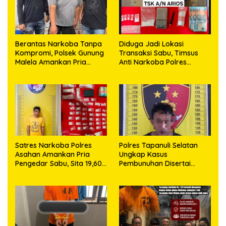
Berantas Narkoba Tanpa
Diduga Jadi Lokasi
Kompromi, Polsek Gunung
Transaksi Sabu, Timsus
Malela Amankan Pria
Anti Narkoba Polres
Bawa Sabu di Nagori
Asahan Amankan Seorang
Karangsari
Pria dengan Barang Bukti
63,67 Gram Sabu
Satres Narkoba Polres
Polres Tapanuli Selatan
Asahan Amankan Pria
Ungkap Kasus
Pengedar Sabu, Sita 19,60
Pembunuhan Disertai
Gram Barang Bukti
Kekerasan Seksual
terhadap Anak, Pelaku
Ditangkap