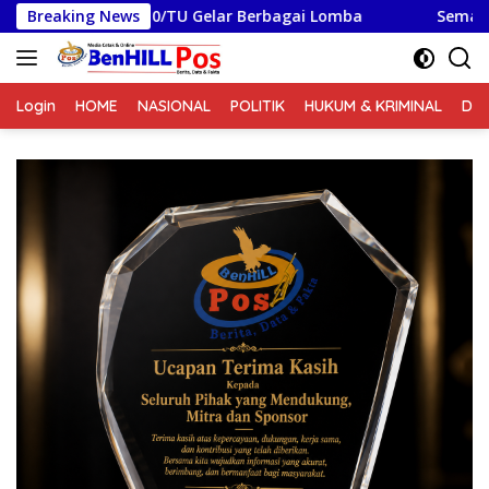
Langsung
0210/TU Gelar Berbagai Lomba
Breaking News
Semarak Lomba HUT Kem
ke
konten
Login
HOME
NASIONAL
POLITIK
HUKUM & KRIMINAL
DA