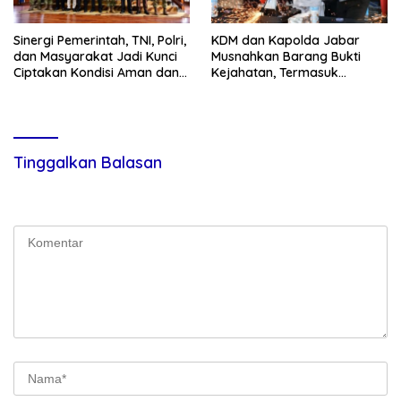
Sinergi Pemerintah, TNI, Polri,
KDM dan Kapolda Jabar
dan Masyarakat Jadi Kunci
Musnahkan Barang Bukti
Ciptakan Kondisi Aman dan
Kejahatan, Termasuk
Kondusif
Knalpot Brong dan Tramadol
Tinggalkan Balasan
Alamat email Anda tidak akan dipublikasikan.
Ruas yang wajib
ditandai
*