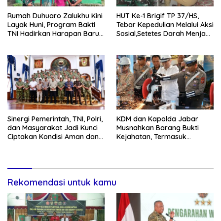
Rumah Duhuaro Zalukhu Kini
HUT Ke-1 Brigif TP 37/HS,
Layak Huni, Program Bakti
Tebar Kepedulian Melalui Aksi
TNI Hadirkan Harapan Baru
Sosial,Setetes Darah Menjadi
di Nias Utara
Harapan Hidup Bagi Yang
Membutuhkan
Sinergi Pemerintah, TNI, Polri,
KDM dan Kapolda Jabar
dan Masyarakat Jadi Kunci
Musnahkan Barang Bukti
Ciptakan Kondisi Aman dan
Kejahatan, Termasuk
Kondusif
Knalpot Brong dan Tramadol
Rekomendasi untuk kamu