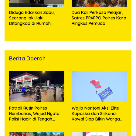
Diduga Edarkan Sabu,
Dua Kali Perkosa Pelajar,
Seorang laki-laki
Satres PPAPPO Polres Karo
Ditangkap di Rumah
Ringkus Pemuda
Kosong, Polisi Sita
Timbangan Digital dan
Puluhan Plastik Klip
Berita Daerah
Patroli Rutin Polres
Wajib Nonton! Aksi Elite
Humbahas, Wujud Nyata
Kopaska dan Srikandi
Polisi Hadir di Tengah
Kowal Siap Bikin Warga
Masyarakat
Makassar Terpukau