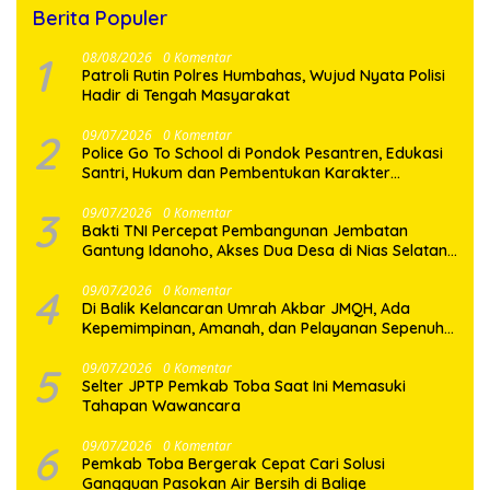
Berita Populer
1
08/08/2026
0 Komentar
Patroli Rutin Polres Humbahas, Wujud Nyata Polisi
Hadir di Tengah Masyarakat
2
09/07/2026
0 Komentar
Police Go To School di Pondok Pesantren, Edukasi
Santri, Hukum dan Pembentukan Karakter
Generasi Muda
3
09/07/2026
0 Komentar
Bakti TNI Percepat Pembangunan Jembatan
Gantung Idanoho, Akses Dua Desa di Nias Selatan
Segera Pulih
4
09/07/2026
0 Komentar
Di Balik Kelancaran Umrah Akbar JMQH, Ada
Kepemimpinan, Amanah, dan Pelayanan Sepenuh
Hati
5
09/07/2026
0 Komentar
Selter JPTP Pemkab Toba Saat Ini Memasuki
Tahapan Wawancara
6
09/07/2026
0 Komentar
Pemkab Toba Bergerak Cepat Cari Solusi
Gangguan Pasokan Air Bersih di Balige