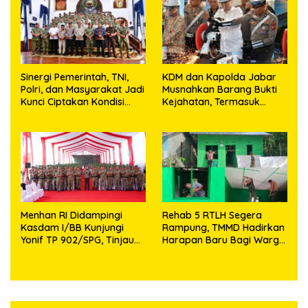
Sinergi Pemerintah, TNI,
KDM dan Kapolda Jabar
Polri, dan Masyarakat Jadi
Musnahkan Barang Bukti
Kunci Ciptakan Kondisi
Kejahatan, Termasuk
Aman dan Kondusif
Knalpot Brong dan
Tramadol
Menhan RI Didampingi
Rehab 5 RTLH Segera
Kasdam I/BB Kunjungi
Rampung, TMMD Hadirkan
Yonif TP 902/SPG, Tinjau
Harapan Baru Bagi Warga
Fasilitas dan Beri Motivasi
Desa Sijarango
Prajurit