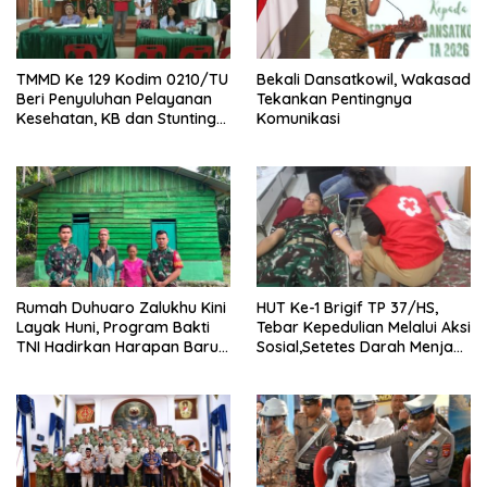
TMMD Ke 129 Kodim 0210/TU
Bekali Dansatkowil, Wakasad
Beri Penyuluhan Pelayanan
Tekankan Pentingnya
Kesehatan, KB dan Stunting
Komunikasi
di Desa Sijarango
Rumah Duhuaro Zalukhu Kini
HUT Ke-1 Brigif TP 37/HS,
Layak Huni, Program Bakti
Tebar Kepedulian Melalui Aksi
TNI Hadirkan Harapan Baru
Sosial,Setetes Darah Menjadi
di Nias Utara
Harapan Hidup Bagi Yang
Membutuhkan