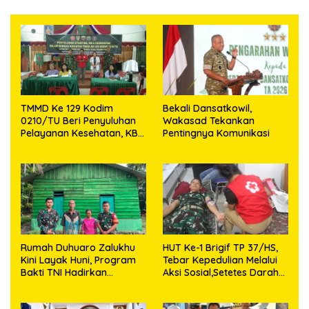
TMMD Ke 129 Kodim
Bekali Dansatkowil,
0210/TU Beri Penyuluhan
Wakasad Tekankan
Pelayanan Kesehatan, KB
Pentingnya Komunikasi
dan Stunting di Desa
Sijarango
Rumah Duhuaro Zalukhu
HUT Ke-1 Brigif TP 37/HS,
Kini Layak Huni, Program
Tebar Kepedulian Melalui
Bakti TNI Hadirkan
Aksi Sosial,Setetes Darah
Harapan Baru di Nias
Menjadi Harapan Hidup
Utara
Bagi Yang Membutuhkan