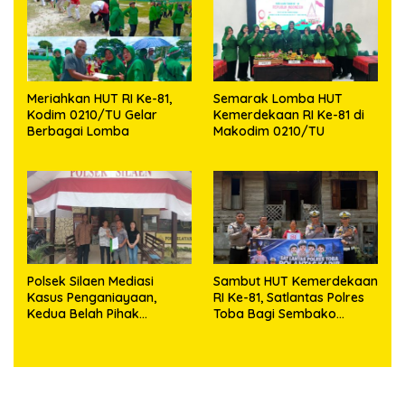
Meriahkan HUT RI Ke-81,
Semarak Lomba HUT
Kodim 0210/TU Gelar
Kemerdekaan RI Ke-81 di
Berbagai Lomba
Makodim 0210/TU
Polsek Silaen Mediasi
Sambut HUT Kemerdekaan
Kasus Penganiayaan,
RI Ke-81, Satlantas Polres
Kedua Belah Pihak
Toba Bagi Sembako
Sepakat Damai
Kepada Warga Kurang
Mampu