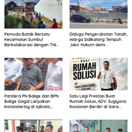
Pemuda Batak Bersatu
Diduga Penyerobotan Tanah,
Kecamatan Sumbul
Warga Sidikalang Tempuh
Berkolaborasi dengan TNI
Jalur Hukum demi
Gelar Pembersihan Massal
Memperjuangkan Hak
Sambut HUT Korem 023/KS
Kepemilikan
dan HUT Ke-81 Kemerdekaan
RI
Panitera PN Balige dan BPN
Satu Lagi Prestasi Buat
Balige Gagal Lanjutkan
Rumah Solusi, ADV. Sugiyono
Konstatering di Ajibata,
Konsisten Berdiri di Garis
Warga Sebut Objek Salah
Keadilan
Lokasi