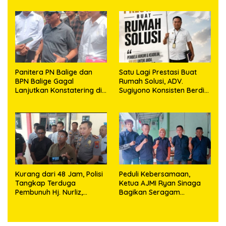
Sambut HUT Korem
Kepemilikan
023/KS dan HUT Ke-81
Kemerdekaan RI
Panitera PN Balige dan
Satu Lagi Prestasi Buat
BPN Balige Gagal
Rumah Solusi, ADV.
Lanjutkan Konstatering di
Sugiyono Konsisten Berdiri
Ajibata, Warga Sebut
di Garis Keadilan
Objek Salah Lokasi
Kurang dari 48 Jam, Polisi
Peduli Kebersamaan,
Tangkap Terduga
Ketua AJMI Ryan Sinaga
Pembunuh Hj. Nurliz,
Bagikan Seragam
Keluarga Sampaikan
Wartawan Liputan Kodam
Apresiasi
I/BB dan Jajaran