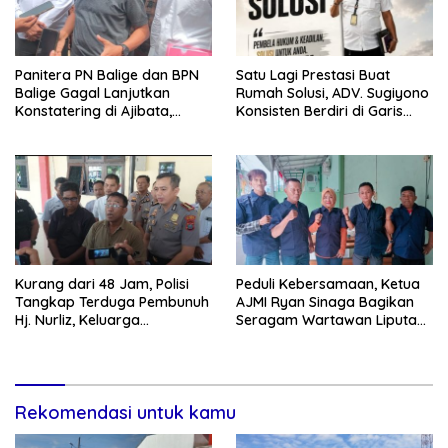
Panitera PN Balige dan BPN
Satu Lagi Prestasi Buat
Balige Gagal Lanjutkan
Rumah Solusi, ADV. Sugiyono
Konstatering di Ajibata,
Konsisten Berdiri di Garis
Warga Sebut Objek Salah
Keadilan
Lokasi
Kurang dari 48 Jam, Polisi
Peduli Kebersamaan, Ketua
Tangkap Terduga Pembunuh
AJMI Ryan Sinaga Bagikan
Hj. Nurliz, Keluarga
Seragam Wartawan Liputan
Sampaikan Apresiasi
Kodam I/BB dan Jajaran
Rekomendasi untuk kamu