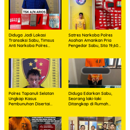
Diduga Jadi Lokasi
Satres Narkoba Polres
Transaksi Sabu, Timsus
Asahan Amankan Pria
Anti Narkoba Polres
Pengedar Sabu, Sita 19,60
Asahan Amankan Seorang
Gram Barang Bukti
Pria dengan Barang Bukti
63,67 Gram Sabu
Polres Tapanuli Selatan
Diduga Edarkan Sabu,
Ungkap Kasus
Seorang laki-laki
Pembunuhan Disertai
Ditangkap di Rumah
Kekerasan Seksual
Kosong, Polisi Sita
terhadap Anak, Pelaku
Timbangan Digital dan
Ditangkap
Puluhan Plastik Klip