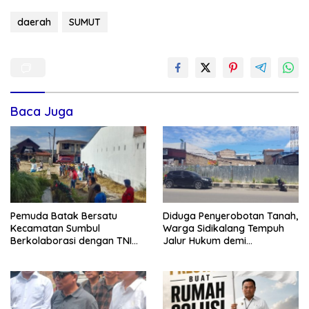
daerah
SUMUT
Baca Juga
Pemuda Batak Bersatu
Diduga Penyerobotan Tanah,
Kecamatan Sumbul
Warga Sidikalang Tempuh
Berkolaborasi dengan TNI
Jalur Hukum demi
Gelar Pembersihan Massal
Memperjuangkan Hak
Sambut HUT Korem 023/KS
Kepemilikan
dan HUT Ke-81 Kemerdekaan
RI