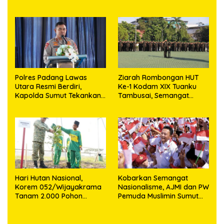
Sejahterakan Rakyat
Tuanku Tambusai
Polres Padang Lawas
Ziarah Rombongan HUT
Utara Resmi Berdiri,
Ke-1 Kodam XIX Tuanku
Kapolda Sumut Tekankan
Tambusai, Semangat
Pelayanan Humanis dan
Juang Pahlawan Jadi
Penambahan Personel
Teladan Prajurit
Hari Hutan Nasional,
Kobarkan Semangat
Korem 052/Wijayakrama
Nasionalisme, AJMI dan PW
Tanam 2.000 Pohon
Pemuda Muslimin Sumut
Sebagai “Kado untuk
Akan Bagikan Ribuan
Indonesia”
Bendera Merah Putih