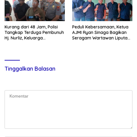
Kurang dari 48 Jam, Polisi
Peduli Kebersamaan, Ketua
Tangkap Terduga Pembunuh
AJMI Ryan Sinaga Bagikan
Hj. Nurliz, Keluarga
Seragam Wartawan Liputan
Sampaikan Apresiasi
Kodam I/BB dan Jajaran
Tinggalkan Balasan
Alamat email Anda tidak akan dipublikasikan.
Ruas yang wajib
ditandai
*