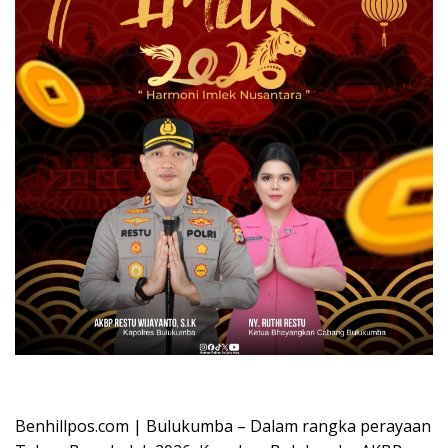
Oplus_16908288
Benhillpos.com | Bulukumba – Dalam rangka perayaan