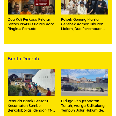
Dua Kali Perkosa Pelajar,
Polsek Gunung Malela
Satres PPAPPO Polres Karo
Gerebek Kamar Hiburan
Ringkus Pemuda
Malam, Dua Perempuan
Penikmat Sabu Menangis
Saat Diringkus
Berita Daerah
Pemuda Batak Bersatu
Diduga Penyerobotan
Kecamatan Sumbul
Tanah, Warga Sidikalang
Berkolaborasi dengan TNI
Tempuh Jalur Hukum demi
Gelar Pembersihan Massal
Memperjuangkan Hak