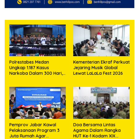
Polrestabes Medan
Kementerian Ekraf Perkuat
Ungkap 1.187 Kasus
Jejaring Musik Global
Narkoba Dalam 300 Hari,
Lewat LaLaLa Fest 2026
Musnahkan Puluhan
Kilogram Barang Bukti
Pemprov Jabar Kawal
Doa Bersama Lintas
Pelaksanaan Program 3
Agama Dalam Rangka
Juta Rumah Agar
HUT Ke-1 Kodam XIX