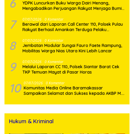
6
YDPK Luncurkan Buku Warga Dairi Menang,
Mengabadikan Perjuangan Rakyat Menjaga Bumi
Dairi Melalui Jalur Hukum
7
07/07/2026
0 Komentar
Berawal dari Laporan Call Center 110, Polsek Pulau
Rakyat Berhasil Amankan Terduga Pelaku
Penyalahgunaan Narkotika
8
07/07/2026
0 Komentar
Jembatan Modular Sungai Fauro Faete Rampung,
Mobilitas Warga Nias Utara Kini Lebih Lancar
9
07/07/2026
0 Komentar
Melalui Laporan CC 110, Polsek Siantar Barat Cek
TKP Temuan Mayat di Pasar Horas
10
07/07/2026
0 Komentar
Komunitas Media Online Baramakassar
Sampaikan Selamat dan Sukses kepada AKBP M.
Aldy Sulaiman atas Amanah Jabatan Baru
Hukum & Kriminal