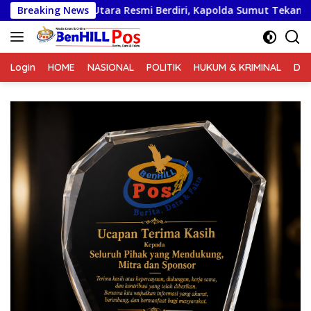
Langsung
ra Resmi Berdiri, Kapolda Sumut Tekankan Pelayanan Humani
Breaking News
ke
konten
Login
HOME
NASIONAL
POLITIK
HUKUM & KRIMINAL
DA