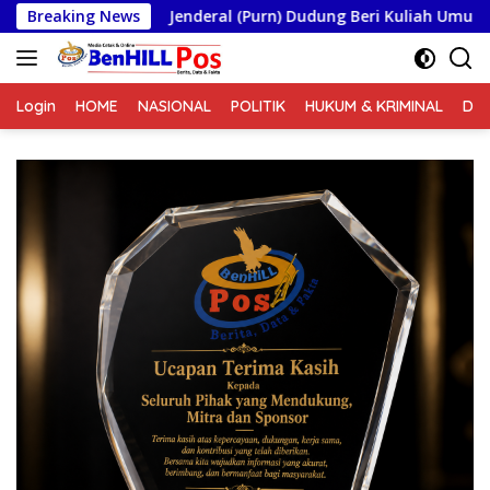
Langsung
Jenderal (Purn) Dudung Beri Kuliah Umum di Seskoad,Ungka
Breaking News
ke
konten
Login
HOME
NASIONAL
POLITIK
HUKUM & KRIMINAL
DA