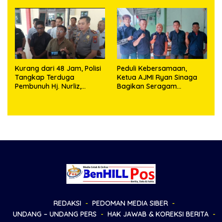
Objek Salah Lokasi
Kurang dari 48 Jam, Polisi
Peduli Kebersamaan,
Tangkap Terduga
Ketua AJMI Ryan Sinaga
Pembunuh Hj. Nurliz,
Bagikan Seragam
Keluarga Sampaikan
Wartawan Liputan Kodam
Apresiasi
I/BB dan Jajaran
REDAKSI
PEDOMAN MEDIA SIBER
UNDANG – UNDANG PERS
HAK JAWAB & KOREKSI BERITA