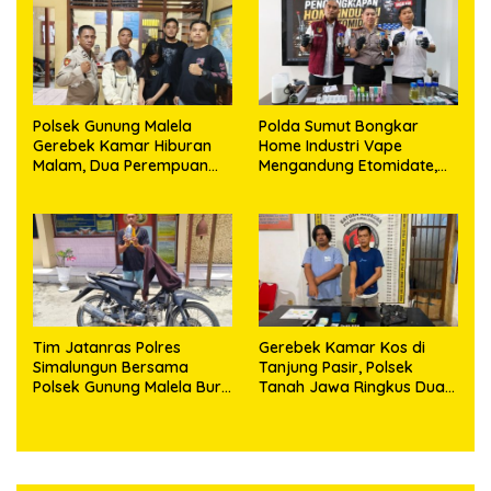
Puluhan Plastik Klip
Polsek Gunung Malela
Polda Sumut Bongkar
Gerebek Kamar Hiburan
Home Industri Vape
Malam, Dua Perempuan
Mengandung Etomidate,
Penikmat Sabu Menangis
Bahan Baku Diduga
Saat Diringkus
Dipasok dari Kamboja
Tim Jatanras Polres
Gerebek Kamar Kos di
Simalungun Bersama
Tanjung Pasir, Polsek
Polsek Gunung Malela Buru
Tanah Jawa Ringkus Dua
Pelaku Curas hingga
Pengedar Sabu
Provinsi Riau dan Berhasil
Bekuk Tersangka