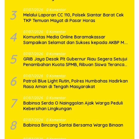
3
07/07/2026
0 Komentar
Melalui Laporan CC 110, Polsek Siantar Barat Cek
TKP Temuan Mayat di Pasar Horas
4
07/07/2026
0 Komentar
Komunitas Media Online Baramakassar
Sampaikan Selamat dan Sukses kepada AKBP M.
Aldy Sulaiman atas Amanah Jabatan Baru
5
07/07/2026
0 Komentar
GRIB Jaya Desak Plt Gubernur Riau Segera Setujui
Penambahan Kuota SPMB, Ribuan Siswa Terancam
Tak Tertampung
6
07/07/2026
0 Komentar
Patroli Blue Light Rutin, Polres Humbahas Hadirkan
Rasa Aman di Tengah Masyarakat
7
07/07/2026
0 Komentar
Babinsa Serda O Nainggolan Ajak Warga Peduli
Kebersihan Lingkungan
8
07/07/2026
0 Komentar
Babinsa Bincang Santai Bersama Warga Binaan