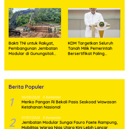
Pelayanan
Medan, Korban Rugi Rp6,7
Miliar
Bakti TNI untuk Rakyat,
KDM Targetkan Seluruh
Pembangunan Jembatan
Tanah Milik Pemerintah
Modular di Gunungsitoli
Bersertifikat Paling
Masuki Tahap Pengecoran
Lambat Tiga Tahun ke
Abutmen
Depan
Berita Populer
1
06/08/2026
0 Komentar
Menko Pangan RI Bekali Pasis Seskoad Wawasan
Ketahanan Nasional
2
07/07/2026
0 Komentar
Jembatan Modular Sungai Fauro Faete Rampung,
Mobilitas Warga Nias Utara Kini Lebih Lancar