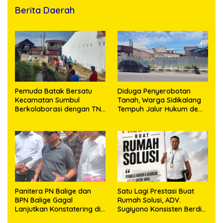
Berita Daerah
Pemuda Batak Bersatu
Diduga Penyerobotan
Kecamatan Sumbul
Tanah, Warga Sidikalang
Berkolaborasi dengan TNI
Tempuh Jalur Hukum demi
Gelar Pembersihan Massal
Memperjuangkan Hak
Sambut HUT Korem
Kepemilikan
023/KS dan HUT Ke-81
Kemerdekaan RI
Panitera PN Balige dan
Satu Lagi Prestasi Buat
BPN Balige Gagal
Rumah Solusi, ADV.
Lanjutkan Konstatering di
Sugiyono Konsisten Berdiri
Ajibata, Warga Sebut
di Garis Keadilan