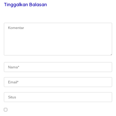
Tinggalkan Balasan
Alamat email Anda tidak akan dipublikasikan.
Ruas yang wajib
ditandai
*
Simpan nama, email, dan situs web saya pada peramban ini
untuk komentar saya berikutnya.