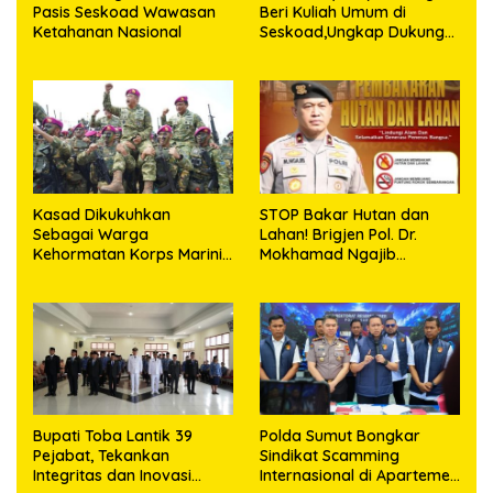
Pasis Seskoad Wawasan
Beri Kuliah Umum di
Ketahanan Nasional
Seskoad,Ungkap Dukung
Program Strategis
Presiden
Kasad Dikukuhkan
STOP Bakar Hutan dan
Sebagai Warga
Lahan! Brigjen Pol. Dr.
Kehormatan Korps Marinir
Mokhamad Ngajib
TNI AL
Tegaskan: Jangan Rusak
Alam, Jangan Pertaruhkan
Masa Depan!
Bupati Toba Lantik 39
Polda Sumut Bongkar
Pejabat, Tekankan
Sindikat Scamming
Integritas dan Inovasi
Internasional di Apartemen