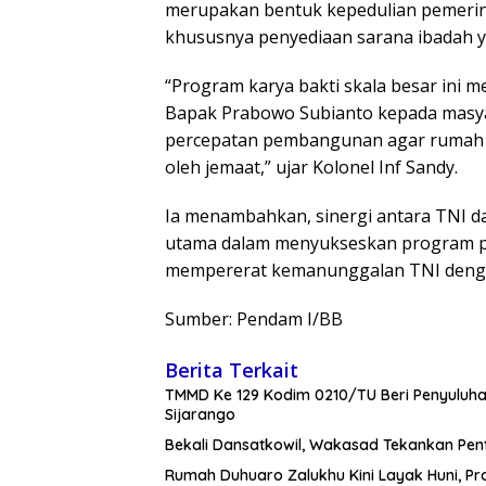
merupakan bentuk kepedulian pemerin
khususnya penyediaan sarana ibadah y
“Program karya bakti skala besar ini 
Bapak Prabowo Subianto kepada masy
percepatan pembangunan agar rumah ib
oleh jemaat,” ujar Kolonel Inf Sandy.
Ia menambahkan, sinergi antara TNI d
utama dalam menyukseskan program pe
mempererat kemanunggalan TNI dengan 
Sumber: Pendam I/BB
Berita Terkait
TMMD Ke 129 Kodim 0210/TU Beri Penyuluha
Sijarango
Bekali Dansatkowil, Wakasad Tekankan Pen
Rumah Duhuaro Zalukhu Kini Layak Huni, Pr