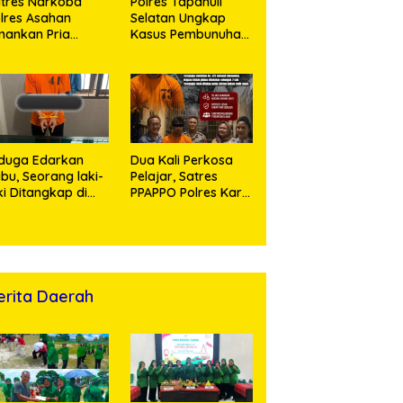
tres Narkoba
Polres Tapanuli
lres Asahan
Selatan Ungkap
ankan Pria
Kasus Pembunuhan
ngedar Sabu, Sita
Disertai Kekerasan
,60 Gram Barang
Seksual terhadap
kti
Anak, Pelaku
Ditangkap
duga Edarkan
Dua Kali Perkosa
bu, Seorang laki-
Pelajar, Satres
ki Ditangkap di
PPAPPO Polres Karo
umah Kosong,
Ringkus Pemuda
lisi Sita
mbangan Digital
n Puluhan Plastik
ip
erita Daerah