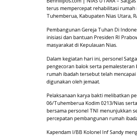
Benhillpos.com | NIAS UTARA – Satgas 
terus mempercepat rehabilitasi rumah
Tuhemberua, Kabupaten Nias Utara, Ra
Pembangunan Gereja Tuhan Di Indones
inisiasi dan bantuan Presiden RI Pra
masyarakat di Kepulauan Nias.
Dalam kegiatan hari ini, personel Sat
pengecoran balok serta pemalesteran b
rumah ibadah tersebut telah mencapai 
digunakan oleh jemaat.
Pelaksanaan karya bakti melibatkan pe
06/Tuhemberua Kodim 0213/Nias serta 
bersama personel TNI menunjukkan 
percepatan pembangunan rumah ibada
Kapendam I/BB Kolonel Inf Sandy meng