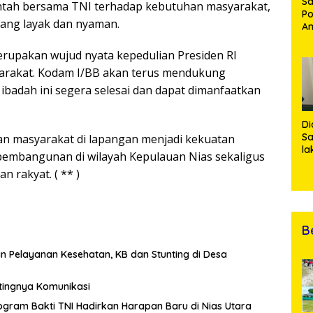
Sa
tah bersama TNI terhadap kebutuhan masyarakat,
Po
ang layak dan nyaman.
Am
Pe
19
merupakan wujud nyata kepedulian Presiden RI
Bu
arakat. Kodam I/BB akan terus mendukung
adah ini segera selesai dan dapat dimanfaatkan
Di
Sa
an masyarakat di lapangan menjadi kekuatan
la
mbangunan di wilayah Kepulauan Nias sekaligus
R
rakyat. ( ** )
Po
Ti
da
Kl
B
n Pelayanan Kesehatan, KB dan Stunting di Desa
tingnya Komunikasi
ogram Bakti TNI Hadirkan Harapan Baru di Nias Utara