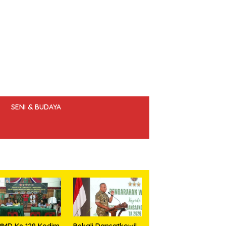
SENI & BUDAYA
 ETIK JURNALIS
MMD Ke 129 Kodim
Bekali Dansatkowil,