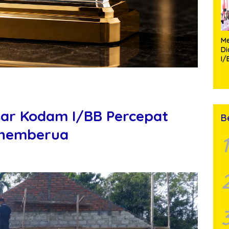
Me
D
I/
TP
Fa
Mo
sar Kodam I/BB Percepat
B
Tuhemberua
1