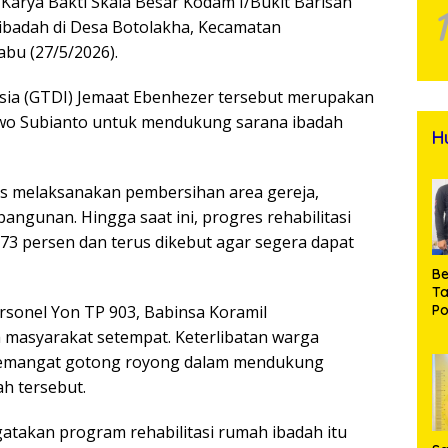
Karya Bakti Skala Besar Kodam I/Bukit Barisan
 ibadah di Desa Botolakha, Kecamatan
bu (27/5/2026).
ia (GTDI) Jemaat Ebenhezer tersebut merupakan
bowo Subianto untuk mendukung sarana ibadah
H
gas melaksanakan pembersihan area gereja,
angunan. Hingga saat ini, progres rehabilitasi
73 persen dan terus dikebut agar segera dapat
Be
T
rsonel Yon TP 903, Babinsa Koramil
Po
M
masyarakat setempat. Keterlibatan warga
Pr
semangat gotong royong dalam mendukung
Na
h tersebut.
atakan program rehabilitasi rumah ibadah itu