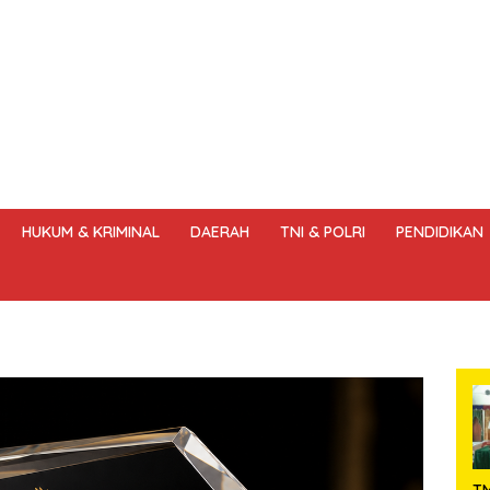
HUKUM & KRIMINAL
DAERAH
TNI & POLRI
PENDIDIKAN
DANG – UNDANG PERS
HAK JAWAB & KOREKSI BERITA
KODE
T