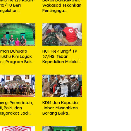
10/TU Beri
Wakasad Tekankan
nyuluhan
Pentingnya
layanan
Komunikasi
sehatan, KB dan
unting di Desa
jarango
umah Duhuaro
HUT Ke-1 Brigif TP
lukhu Kini Layak
37/HS, Tebar
ni, Program Bakti
Kepedulian Melalui
I Hadirkan
Aksi Sosial,Setetes
rapan Baru di
Darah Menjadi
as Utara
Harapan Hidup Bagi
Yang
Membutuhkan
nergi Pemerintah,
KDM dan Kapolda
I, Polri, dan
Jabar Musnahkan
syarakat Jadi
Barang Bukti
nci Ciptakan
Kejahatan,
ndisi Aman dan
Termasuk Knalpot
ndusif
Brong dan