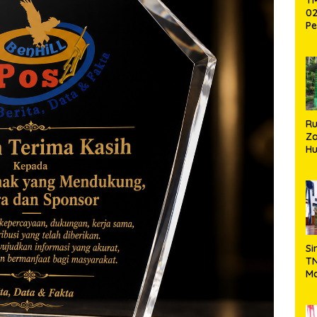
02
Pe
Pe
Ke
St
Si
R
Za
Hu
TN
Ha
Ni
Si
TN
Ma
Ku
Ko
Ko