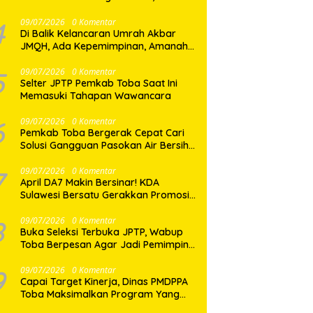
Dua Desa di Nias Selatan Segera
Pulih
4
09/07/2026
0 Komentar
Di Balik Kelancaran Umrah Akbar
JMQH, Ada Kepemimpinan, Amanah,
dan Pelayanan Sepenuh Hati
5
09/07/2026
0 Komentar
Selter JPTP Pemkab Toba Saat Ini
Memasuki Tahapan Wawancara
6
09/07/2026
0 Komentar
Pemkab Toba Bergerak Cepat Cari
Solusi Gangguan Pasokan Air Bersih
di Balige
7
09/07/2026
0 Komentar
April DA7 Makin Bersinar! KDA
Sulawesi Bersatu Gerakkan Promosi
Besar-Besaran di Makassar
8
09/07/2026
0 Komentar
Buka Seleksi Terbuka JPTP, Wabup
Toba Berpesan Agar Jadi Pemimpin
yang Baik
9
09/07/2026
0 Komentar
Capai Target Kinerja, Dinas PMDPPA
Toba Maksimalkan Program Yang
Ditetapkan.