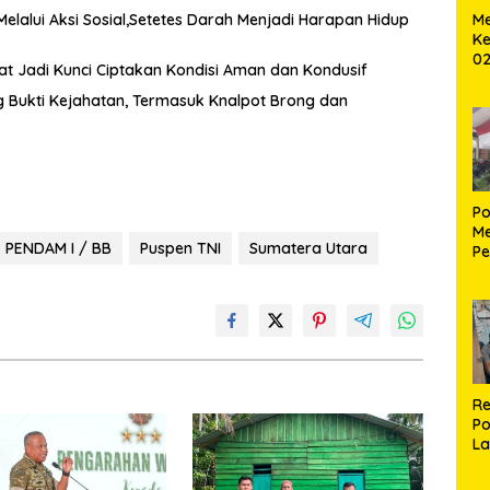
Melalui Aksi Sosial,Setetes Darah Menjadi Harapan Hidup
Me
Ke
02
kat Jadi Kunci Ciptakan Kondisi Aman dan Kondusif
B
Bukti Kejahatan, Termasuk Knalpot Brong dan
Po
Me
PENDAM I / BB
Puspen TNI
Sumatera Utara
Pe
Ke
S
Re
Po
La
M