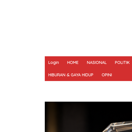
Login
HOME
NASIONAL
POLITIK
HIBURAN & GAYA HIDUP
OPINI
REDAKSI
PEDOMAN MEDIA SIBER
UN