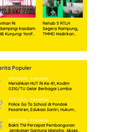
Tramadol
nhan RI
Rehab 5 RTLH
idampingi Kasdam
Segera Rampung,
BB Kunjungi Yonif
TMMD Hadirkan
 902/SPG, Tinjau
Harapan Baru Bagi
silitas dan Beri
Warga Desa
tivasi Prajurit
Sijarango
erita Populer
08/08/2026
0 Komentar
Meriahkan HUT RI Ke-81, Kodim
0210/TU Gelar Berbagai Lomba
2
09/07/2026
0 Komentar
Police Go To School di Pondok
Pesantren, Edukasi Santri, Hukum
dan Pembentukan Karakter Generasi
Muda
3
09/07/2026
0 Komentar
Bakti TNI Percepat Pembangunan
Jembatan Gantung Idanoho, Akses