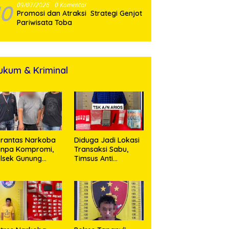
10
09/07/2026
0 Komentar
Promosi dan Atraksi Strategi Genjot
Pariwisata Toba
ukum & Kriminal
rantas Narkoba
Diduga Jadi Lokasi
anpa Kompromi,
Transaksi Sabu,
lsek Gunung
Timsus Anti
alela Amankan
Narkoba Polres
ia Bawa Sabu di
Asahan Amankan
gori Karangsari
Seorang Pria
dengan Barang
Bukti 63,67 Gram
Sabu