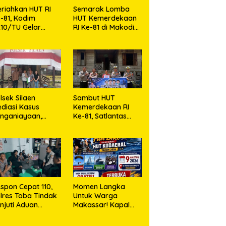
riahkan HUT RI
Semarak Lomba
-81, Kodim
HUT Kemerdekaan
10/TU Gelar
RI Ke-81 di Makodim
erbagai Lomba
0210/TU
lsek Silaen
Sambut HUT
diasi Kasus
Kemerdekaan RI
nganiayaan,
Ke-81, Satlantas
dua Belah Pihak
Polres Toba Bagi
epakat Damai
Sembako Kepada
Warga Kurang
Mampu
spon Cepat 110,
Momen Langka
lres Toba Tindak
Untuk Warga
njuti Aduan
Makassar! Kapal
asyarakat
Perang Dibuka
Untuk Masyarakat