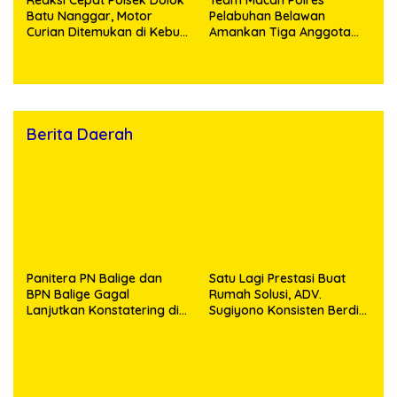
Batu Nanggar, Motor
Pelabuhan Belawan
Curian Ditemukan di Kebun
Amankan Tiga Anggota
Sawit, Dua Bersaudara
Geng Motor di Marelan
Diringkus
Pasar 9
Berita Daerah
Panitera PN Balige dan
Satu Lagi Prestasi Buat
BPN Balige Gagal
Rumah Solusi, ADV.
Lanjutkan Konstatering di
Sugiyono Konsisten Berdiri
Ajibata, Warga Sebut
di Garis Keadilan
Objek Salah Lokasi