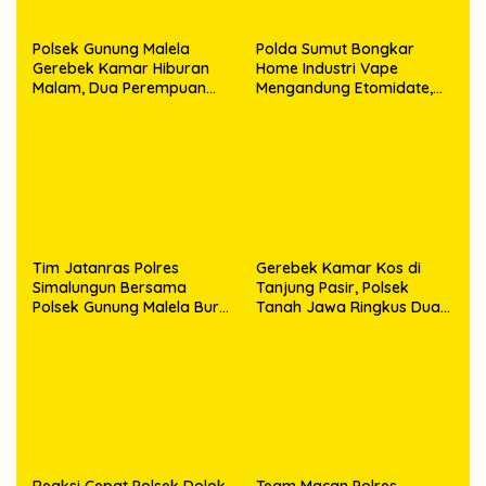
Polsek Gunung Malela
Polda Sumut Bongkar
Gerebek Kamar Hiburan
Home Industri Vape
Malam, Dua Perempuan
Mengandung Etomidate,
Penikmat Sabu Menangis
Bahan Baku Diduga
Saat Diringkus
Dipasok dari Kamboja
Tim Jatanras Polres
Gerebek Kamar Kos di
Simalungun Bersama
Tanjung Pasir, Polsek
Polsek Gunung Malela Buru
Tanah Jawa Ringkus Dua
Pelaku Curas hingga
Pengedar Sabu
Provinsi Riau dan Berhasil
Bekuk Tersangka
Reaksi Cepat Polsek Dolok
Team Macan Polres