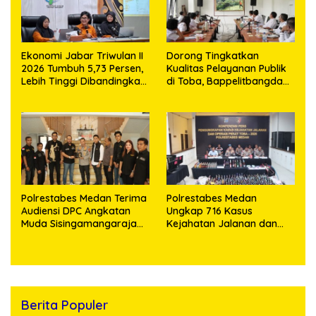
Ekonomi Jabar Triwulan II
Dorong Tingkatkan
2026 Tumbuh 5,73 Persen,
Kualitas Pelayanan Publik
Lebih Tinggi Dibandingkan
di Toba, Bappelitbangda
Nasional
Gelar Lomba Inovasi
Perangkat Daerah
Polrestabes Medan Terima
Polrestabes Medan
Audiensi DPC Angkatan
Ungkap 716 Kasus
Muda Sisingamangaraja
Kejahatan Jalanan dan
XII, Perkuat Sinergitas
Hasil Operasi Pekat Toba
Jaga Kamtibmas
2026, 906 Tersangka
Diamankan
Berita Populer