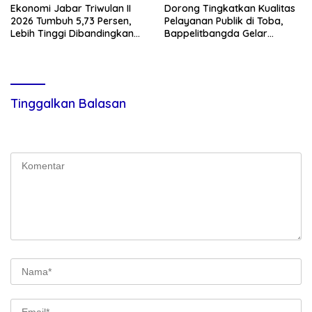
Ekonomi Jabar Triwulan II
Dorong Tingkatkan Kualitas
2026 Tumbuh 5,73 Persen,
Pelayanan Publik di Toba,
Lebih Tinggi Dibandingkan
Bappelitbangda Gelar
Nasional
Lomba Inovasi Perangkat
Daerah
Tinggalkan Balasan
Alamat email Anda tidak akan dipublikasikan.
Ruas yang wajib
ditandai
*