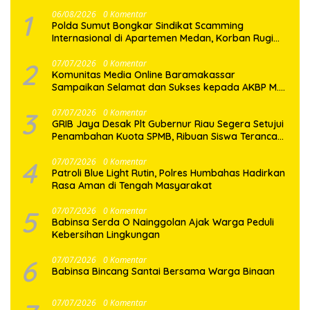
1
06/08/2026
0 Komentar
Polda Sumut Bongkar Sindikat Scamming
Internasional di Apartemen Medan, Korban Rugi
Rp6,7 Miliar
2
07/07/2026
0 Komentar
Komunitas Media Online Baramakassar
Sampaikan Selamat dan Sukses kepada AKBP M.
Aldy Sulaiman atas Amanah Jabatan Baru
3
07/07/2026
0 Komentar
GRIB Jaya Desak Plt Gubernur Riau Segera Setujui
Penambahan Kuota SPMB, Ribuan Siswa Terancam
Tak Tertampung
4
07/07/2026
0 Komentar
Patroli Blue Light Rutin, Polres Humbahas Hadirkan
Rasa Aman di Tengah Masyarakat
5
07/07/2026
0 Komentar
Babinsa Serda O Nainggolan Ajak Warga Peduli
Kebersihan Lingkungan
6
07/07/2026
0 Komentar
Babinsa Bincang Santai Bersama Warga Binaan
07/07/2026
0 Komentar