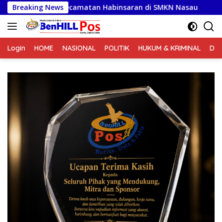
Langsung
 Kecamatan Habinsaran di SMKN Nasau
Breaking News
Bakti TNI untu
ke
konten
Login
HOME
NASIONAL
POLITIK
HUKUM & KRIMINAL
DA