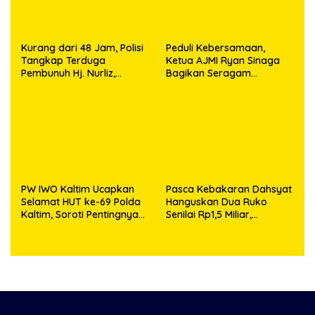
Kurang dari 48 Jam, Polisi
Peduli Kebersamaan,
Tangkap Terduga
Ketua AJMI Ryan Sinaga
Pembunuh Hj. Nurliz,
Bagikan Seragam
Keluarga Sampaikan
Wartawan Liputan Kodam
Apresiasi
I/BB dan Jajaran
PW IWO Kaltim Ucapkan
Pasca Kebakaran Dahsyat
Selamat HUT ke-69 Polda
Hanguskan Dua Ruko
Kaltim, Soroti Pentingnya
Senilai Rp1,5 Miliar,
Sinergi Polisi dan Media
Kapolsek Bandar Huluan
Keluarkan Himbauan
Resmi Antisipasi Bahaya
Arus Pendek Listrik