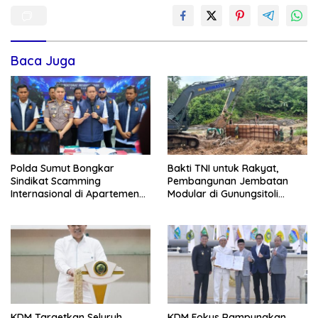
Baca Juga
Polda Sumut Bongkar
Bakti TNI untuk Rakyat,
Sindikat Scamming
Pembangunan Jembatan
Internasional di Apartemen
Modular di Gunungsitoli
Medan, Korban Rugi Rp6,7
Masuki Tahap Pengecoran
Miliar
Abutmen
KDM Targetkan Seluruh
KDM Fokus Rampungkan