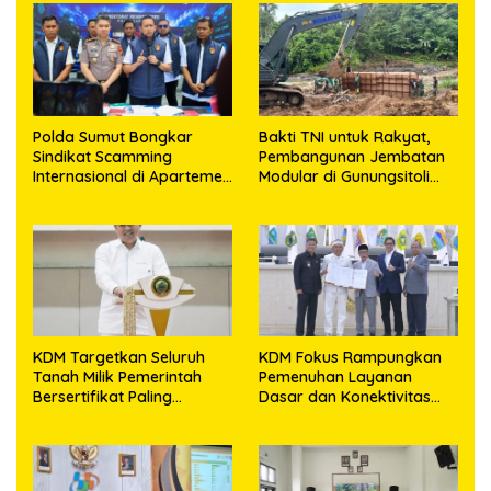
Polda Sumut Bongkar
Bakti TNI untuk Rakyat,
Sindikat Scamming
Pembangunan Jembatan
Internasional di Apartemen
Modular di Gunungsitoli
Medan, Korban Rugi Rp6,7
Masuki Tahap Pengecoran
Miliar
Abutmen
KDM Targetkan Seluruh
KDM Fokus Rampungkan
Tanah Milik Pemerintah
Pemenuhan Layanan
Bersertifikat Paling
Dasar dan Konektivitas
Lambat Tiga Tahun ke
Wilayah pada 2027
Depan