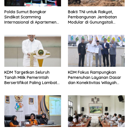
Polda Sumut Bongkar
Bakti TNI untuk Rakyat,
Sindikat Scamming
Pembangunan Jembatan
Internasional di Apartemen
Modular di Gunungsitoli
Medan, Korban Rugi Rp6,7
Masuki Tahap Pengecoran
Miliar
Abutmen
KDM Targetkan Seluruh
KDM Fokus Rampungkan
Tanah Milik Pemerintah
Pemenuhan Layanan Dasar
Bersertifikat Paling Lambat
dan Konektivitas Wilayah
Tiga Tahun ke Depan
pada 2027