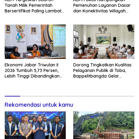
Tanah Milik Pemerintah
Pemenuhan Layanan Dasar
Bersertifikat Paling Lambat
dan Konektivitas Wilayah
Tiga Tahun ke Depan
pada 2027
Ekonomi Jabar Triwulan II
Dorong Tingkatkan Kualitas
2026 Tumbuh 5,73 Persen,
Pelayanan Publik di Toba,
Lebih Tinggi Dibandingkan
Bappelitbangda Gelar
Nasional
Lomba Inovasi Perangkat
Daerah
Rekomendasi untuk kamu