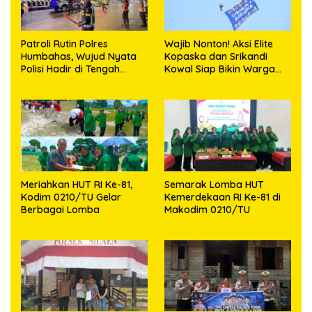
Patroli Rutin Polres
Wajib Nonton! Aksi Elite
Humbahas, Wujud Nyata
Kopaska dan Srikandi
Polisi Hadir di Tengah
Kowal Siap Bikin Warga
Masyarakat
Makassar Terpukau
Meriahkan HUT RI Ke-81,
Semarak Lomba HUT
Kodim 0210/TU Gelar
Kemerdekaan RI Ke-81 di
Berbagai Lomba
Makodim 0210/TU