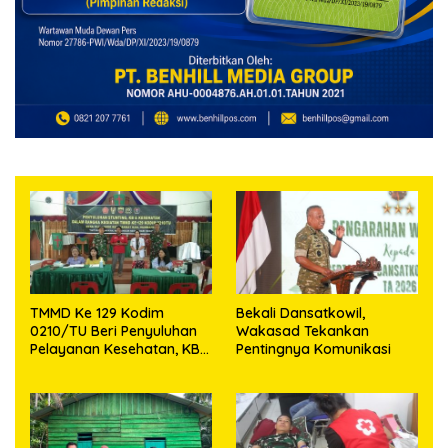
TMMD Ke 129 Kodim
Bekali Dansatkowil,
0210/TU Beri Penyuluhan
Wakasad Tekankan
Pelayanan Kesehatan, KB
Pentingnya Komunikasi
dan Stunting di Desa
Sijarango