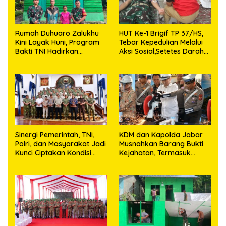
Rumah Duhuaro Zalukhu
HUT Ke-1 Brigif TP 37/HS,
Kini Layak Huni, Program
Tebar Kepedulian Melalui
Bakti TNI Hadirkan
Aksi Sosial,Setetes Darah
Harapan Baru di Nias
Menjadi Harapan Hidup
Utara
Bagi Yang Membutuhkan
Sinergi Pemerintah, TNI,
KDM dan Kapolda Jabar
Polri, dan Masyarakat Jadi
Musnahkan Barang Bukti
Kunci Ciptakan Kondisi
Kejahatan, Termasuk
Aman dan Kondusif
Knalpot Brong dan
Tramadol