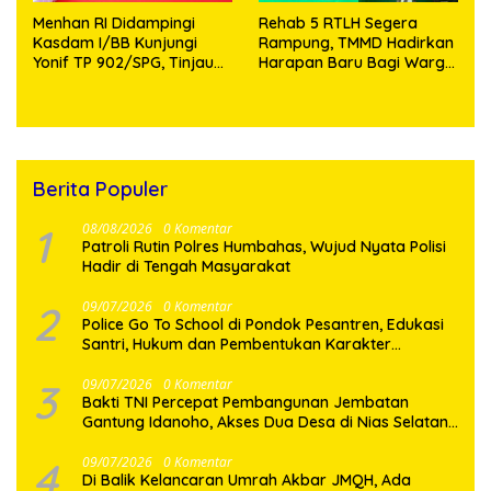
Menhan RI Didampingi
Rehab 5 RTLH Segera
Kasdam I/BB Kunjungi
Rampung, TMMD Hadirkan
Yonif TP 902/SPG, Tinjau
Harapan Baru Bagi Warga
Fasilitas dan Beri Motivasi
Desa Sijarango
Prajurit
Berita Populer
1
08/08/2026
0 Komentar
Patroli Rutin Polres Humbahas, Wujud Nyata Polisi
Hadir di Tengah Masyarakat
2
09/07/2026
0 Komentar
Police Go To School di Pondok Pesantren, Edukasi
Santri, Hukum dan Pembentukan Karakter
Generasi Muda
3
09/07/2026
0 Komentar
Bakti TNI Percepat Pembangunan Jembatan
Gantung Idanoho, Akses Dua Desa di Nias Selatan
Segera Pulih
4
09/07/2026
0 Komentar
Di Balik Kelancaran Umrah Akbar JMQH, Ada