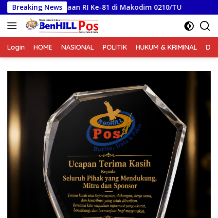
Langsung
kaan RI Ke-81 di Makodim 0210/TU
Breaking News
Polsek Silaen Med
ke
konten
Login
HOME
NASIONAL
POLITIK
HUKUM & KRIMINAL
DA