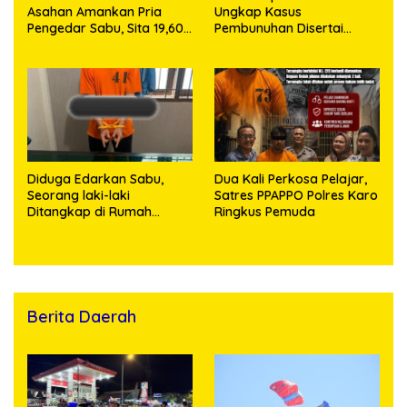
Asahan Amankan Pria
Ungkap Kasus
Pengedar Sabu, Sita 19,60
Pembunuhan Disertai
Gram Barang Bukti
Kekerasan Seksual
terhadap Anak, Pelaku
Ditangkap
Diduga Edarkan Sabu,
Dua Kali Perkosa Pelajar,
Seorang laki-laki
Satres PPAPPO Polres Karo
Ditangkap di Rumah
Ringkus Pemuda
Kosong, Polisi Sita
Timbangan Digital dan
Puluhan Plastik Klip
Berita Daerah