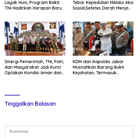
Layak Huni, Program Bakti
Tebar Kepedulian Melalui Aksi
TNI Hadirkan Harapan Baru
Sosial,Setetes Darah Menjadi
di Nias Utara
Harapan Hidup Bagi Yang
Membutuhkan
Sinergi Pemerintah, TNI, Polri,
KDM dan Kapolda Jabar
dan Masyarakat Jadi Kunci
Musnahkan Barang Bukti
Ciptakan Kondisi Aman dan
Kejahatan, Termasuk
Kondusif
Knalpot Brong dan Tramadol
Tinggalkan Balasan
Alamat email Anda tidak akan dipublikasikan.
Ruas yang wajib
ditandai
*