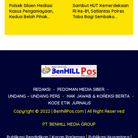
Polsek Silaen Mediasi
Sambut HUT Kemerdekaan
Kasus Penganiayaan,
RI Ke-81, Satlantas Polres
Kedua Belah Pihak
Toba Bagi Sembako
Sepakat Damai
Kepada Warga Kurang
Mampu
REDAKSI
PEDOMAN MEDIA SIBER
UNDANG – UNDANG PERS
HAK JAWAB & KOREKSI BERITA
KODE ETIK JURNALIS
Copyright © 2022 | BenhillPos.com | All Right Reserved
PT. BENHILL MEDIA GROUP
Publikasi Pendidikan
|
Koran Parlemen
|
Publikasi Nusantara
|