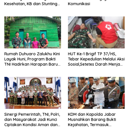
Kesehatan, KB dan Stunting
Komunikasi
di Desa Sijarango
Rumah Duhuaro Zalukhu Kini
HUT Ke-1 Brigif TP 37/HS,
Layak Huni, Program Bakti
Tebar Kepedulian Melalui Aksi
TNI Hadirkan Harapan Baru
Sosial,Setetes Darah Menjadi
di Nias Utara
Harapan Hidup Bagi Yang
Membutuhkan
Sinergi Pemerintah, TNI, Polri,
KDM dan Kapolda Jabar
dan Masyarakat Jadi Kunci
Musnahkan Barang Bukti
Ciptakan Kondisi Aman dan
Kejahatan, Termasuk