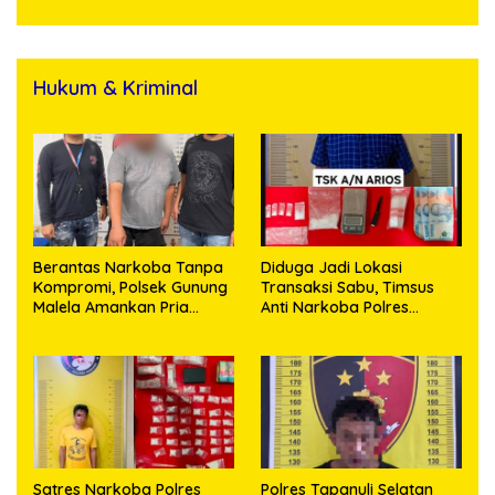
Hukum & Kriminal
Berantas Narkoba Tanpa
Diduga Jadi Lokasi
Kompromi, Polsek Gunung
Transaksi Sabu, Timsus
Malela Amankan Pria
Anti Narkoba Polres
Bawa Sabu di Nagori
Asahan Amankan Seorang
Karangsari
Pria dengan Barang Bukti
63,67 Gram Sabu
Satres Narkoba Polres
Polres Tapanuli Selatan