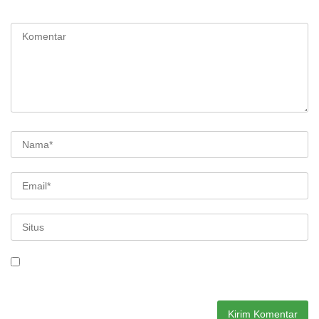
ditandai
*
Simpan nama, email, dan situs web saya pada peramban ini
untuk komentar saya berikutnya.