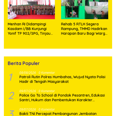
Menhan RI Didampingi
Rehab 5 RTLH Segera
Kasdam I/BB Kunjungi
Rampung, TMMD Hadirkan
Yonif TP 902/SPG, Tinjau
Harapan Baru Bagi Warga
Fasilitas dan Beri Motivasi
Desa Sijarango
Prajurit
Berita Populer
1
08/08/2026
0 Komentar
Patroli Rutin Polres Humbahas, Wujud Nyata Polisi
Hadir di Tengah Masyarakat
2
09/07/2026
0 Komentar
Police Go To School di Pondok Pesantren, Edukasi
Santri, Hukum dan Pembentukan Karakter
Generasi Muda
3
09/07/2026
0 Komentar
Bakti TNI Percepat Pembangunan Jembatan