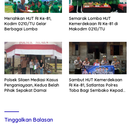
Meriahkan HUT RI Ke-81,
Semarak Lomba HUT
Kodim 0210/TU Gelar
Kemerdekaan RI Ke-81 di
Berbagai Lomba
Makodim 0210/TU
Polsek Silaen Mediasi Kasus
Sambut HUT Kemerdekaan
Penganiayaan, Kedua Belah
RI Ke-81, Satlantas Polres
Pihak Sepakat Damai
Toba Bagi Sembako Kepada
Warga Kurang Mampu
Tinggalkan Balasan
Alamat email Anda tidak akan dipublikasikan.
Ruas yang wajib