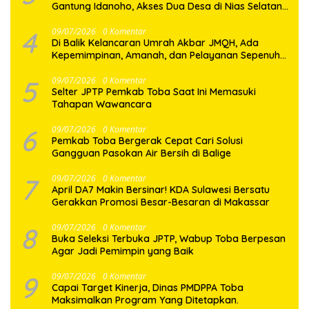
Gantung Idanoho, Akses Dua Desa di Nias Selatan
Segera Pulih
4
09/07/2026
0 Komentar
Di Balik Kelancaran Umrah Akbar JMQH, Ada
Kepemimpinan, Amanah, dan Pelayanan Sepenuh
Hati
5
09/07/2026
0 Komentar
Selter JPTP Pemkab Toba Saat Ini Memasuki
Tahapan Wawancara
6
09/07/2026
0 Komentar
Pemkab Toba Bergerak Cepat Cari Solusi
Gangguan Pasokan Air Bersih di Balige
7
09/07/2026
0 Komentar
April DA7 Makin Bersinar! KDA Sulawesi Bersatu
Gerakkan Promosi Besar-Besaran di Makassar
8
09/07/2026
0 Komentar
Buka Seleksi Terbuka JPTP, Wabup Toba Berpesan
Agar Jadi Pemimpin yang Baik
9
09/07/2026
0 Komentar
Capai Target Kinerja, Dinas PMDPPA Toba
Maksimalkan Program Yang Ditetapkan.