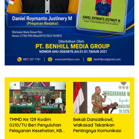
TMMD Ke 129 Kodim
Bekali Dansatkowil,
0210/TU Beri Penyuluhan
Wakasad Tekankan
Pelayanan Kesehatan, KB
Pentingnya Komunikasi
dan Stunting di Desa