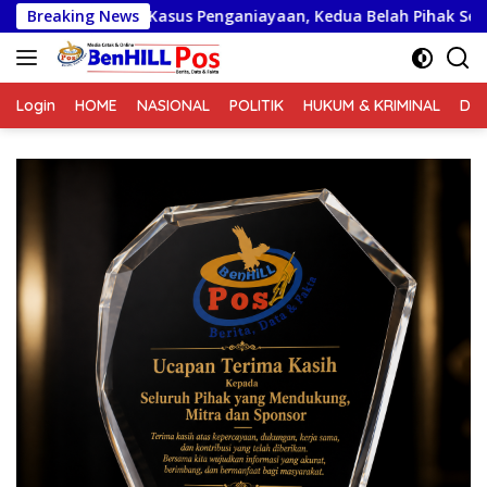
Langsung
asi Kasus Penganiayaan, Kedua Belah Pihak Sepakat Damai
Breaking News
ke
konten
Login
HOME
NASIONAL
POLITIK
HUKUM & KRIMINAL
DA