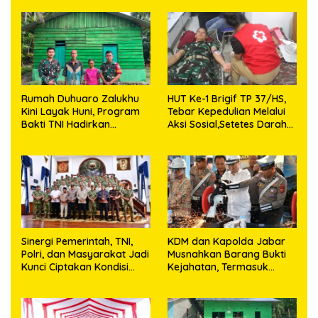
Sijarango
Rumah Duhuaro Zalukhu
HUT Ke-1 Brigif TP 37/HS,
Kini Layak Huni, Program
Tebar Kepedulian Melalui
Bakti TNI Hadirkan
Aksi Sosial,Setetes Darah
Harapan Baru di Nias
Menjadi Harapan Hidup
Utara
Bagi Yang Membutuhkan
Sinergi Pemerintah, TNI,
KDM dan Kapolda Jabar
Polri, dan Masyarakat Jadi
Musnahkan Barang Bukti
Kunci Ciptakan Kondisi
Kejahatan, Termasuk
Aman dan Kondusif
Knalpot Brong dan
Tramadol