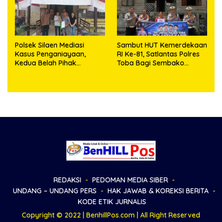
Polsek Silaen Mediasi
Sambut HUT Kemerdekaan
Kasus Penganiayaan,
RI Ke-81, Satlantas Polres
Kedua Belah Pihak
Toba Bagi Sembako
Sepakat Damai
Kepada Warga Kurang
Mampu
REDAKSI
PEDOMAN MEDIA SIBER
UNDANG – UNDANG PERS
HAK JAWAB & KOREKSI BERITA
KODE ETIK JURNALIS
Copyright © 2022 | BenhillPos.com | All Right Reserved