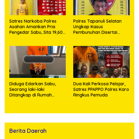
Satres Narkoba Polres
Polres Tapanuli Selatan
Asahan Amankan Pria
Ungkap Kasus
Pengedar Sabu, Sita 19,60
Pembunuhan Disertai
Gram Barang Bukti
Kekerasan Seksual
terhadap Anak, Pelaku
Ditangkap
Diduga Edarkan Sabu,
Dua Kali Perkosa Pelajar,
Seorang laki-laki
Satres PPAPPO Polres Karo
Ditangkap di Rumah
Ringkus Pemuda
Kosong, Polisi Sita
Timbangan Digital dan
Puluhan Plastik Klip
Berita Daerah