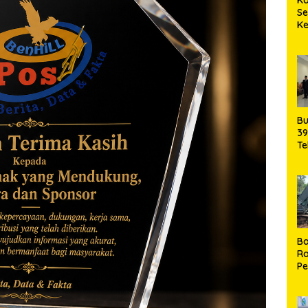
S
K
Ma
Bu
39
Te
da
Pe
Ba
Ra
P
J
di
Ma