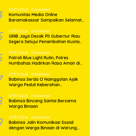
Mayat di Pasar Horas
4
07/07/2026
0 Komentar
Komunitas Media Online
Baramakassar Sampaikan Selamat
dan Sukses kepada AKBP M. Aldy
Sulaiman atas Amanah Jabatan
5
07/07/2026
0 Komentar
GRIB Jaya Desak Plt Gubernur Riau
Baru
Segera Setujui Penambahan Kuota
SPMB, Ribuan Siswa Terancam Tak
Tertampung
6
07/07/2026
0 Komentar
Patroli Blue Light Rutin, Polres
Humbahas Hadirkan Rasa Aman di
Tengah Masyarakat
7
07/07/2026
0 Komentar
Babinsa Serda O Nainggolan Ajak
Warga Peduli Kebersihan
Lingkungan
8
07/07/2026
0 Komentar
Babinsa Bincang Santai Bersama
Warga Binaan
9
07/07/2026
0 Komentar
Babinsa Jalin Komunikasi Sosial
dengan Warga Binaan di Warung
Kopi