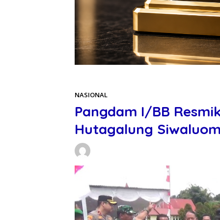
Beranda
NASIONAL
NASIONAL
Pangdam I/BB Resmik
Hutagalung Siwaluo
Daniel Manurung
04/06/2026