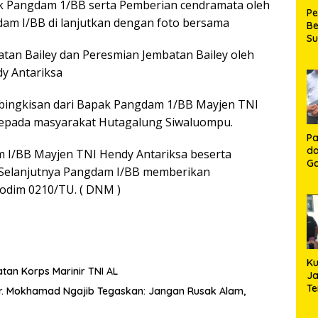
 Pangdam 1/BB serta Pemberian cendramata oleh
P
m I/BB di lanjutkan dengan foto bersama
Be
S
Be
tan Bailey dan Peresmian Jembatan Bailey oleh
de
y Antariksa
P
Ma
K
h/bingkisan dari Bapak Pangdam 1/BB Mayjen TNI
HU
epada masyarakat Hutagalung Siwaluompu.
K
Pa
da
m I/BB Mayjen TNI Hendy Antariksa beserta
Ga
 Selanjutnya Pangdam I/BB memberikan
Ko
odim 0210/TU. ( DNM )
Aj
Se
Lo
Ku
an Korps Marinir TNI AL
Ja
T
Dr. Mokhamad Ngajib Tegaskan: Jangan Rusak Alam,
Hj
S