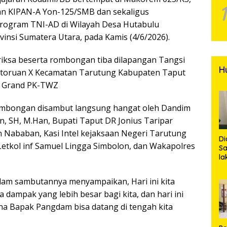
n KIPAN-A Yon-125/SMB dan sekaligus
Program TNI-AD di Wilayah Desa Hutabulu
nsi Sumatera Utara, pada Kamis (4/6/2026).
iksa beserta rombongan tiba dilapangan Tangsi
H
tatoruan X Kecamatan Tarutung Kabupaten Taput
S Grand PK-TWZ
ombongan disambut langsung hangat oleh Dandim
, SH, M.Han, Bupati Taput DR Jonius Taripar
 Nababan, Kasi Intel kejaksaan Negeri Tarutung
Di
Letkol inf Samuel Lingga Simbolon, dan Wakapolres
Sa
la
R
Po
am sambutannya menyampaikan, Hari ini kita
Ti
ampak yang lebih besar bagi kita, dan hari ini
da
Kl
na Bapak Pangdam bisa datang di tengah kita