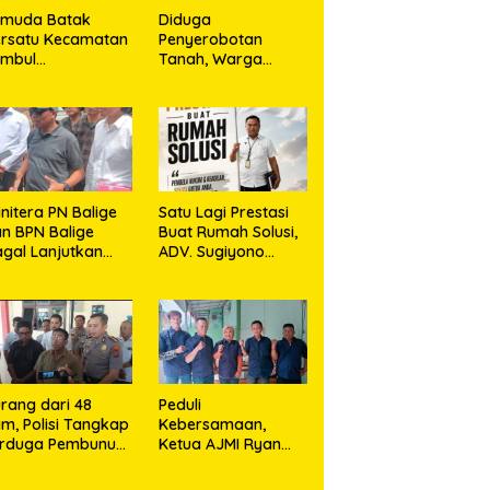
emuda Batak
Diduga
rsatu Kecamatan
Penyerobotan
umbul
Tanah, Warga
rkolaborasi
Sidikalang Tempuh
ngan TNI Gelar
Jalur Hukum demi
embersihan
Memperjuangkan
ssal Sambut HUT
Hak Kepemilikan
orem 023/KS dan
T Ke-81
emerdekaan RI
nitera PN Balige
Satu Lagi Prestasi
n BPN Balige
Buat Rumah Solusi,
gal Lanjutkan
ADV. Sugiyono
nstatering di
Konsisten Berdiri di
ibata, Warga
Garis Keadilan
but Objek Salah
kasi
rang dari 48
Peduli
m, Polisi Tangkap
Kebersamaan,
erduga Pembunuh
Ketua AJMI Ryan
. Nurliz, Keluarga
Sinaga Bagikan
ampaikan
Seragam Wartawan