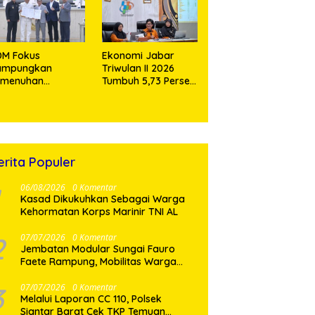
engecoran
butmen
DM Fokus
Ekonomi Jabar
ampungkan
Triwulan II 2026
emenuhan
Tumbuh 5,73 Persen,
yanan Dasar dan
Lebih Tinggi
nektivitas
Dibandingkan
layah pada 2027
Nasional
erita Populer
06/08/2026
0 Komentar
Kasad Dikukuhkan Sebagai Warga
Kehormatan Korps Marinir TNI AL
2
07/07/2026
0 Komentar
Jembatan Modular Sungai Fauro
Faete Rampung, Mobilitas Warga
Nias Utara Kini Lebih Lancar
3
07/07/2026
0 Komentar
Melalui Laporan CC 110, Polsek
Siantar Barat Cek TKP Temuan