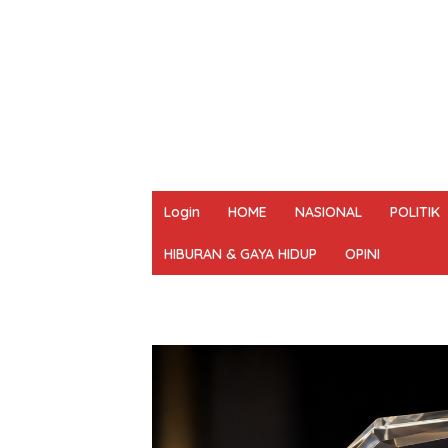
Login
HOME
NASIONAL
POLITIK
HIBURAN & GAYA HIDUP
OPINI
REDAKSI
PEDOMAN MEDIA SIBER
UN