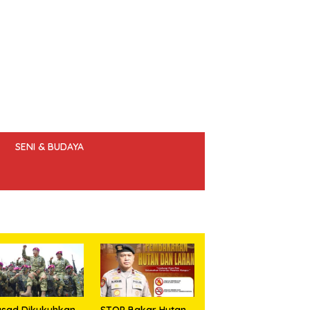
SENI & BUDAYA
 ETIK JURNALIS
sad Dikukuhkan
STOP Bakar Hutan