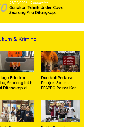
10
07/07/2026
0 Komentar
Gunakan Tehnik Under Cover,
Seorang Pria Ditangkap
Satresnarkoba Polres Binjai Beserta
ukum & Kriminal
duga Edarkan
Dua Kali Perkosa
bu, Seorang laki-
Pelajar, Satres
ki Ditangkap di
PPAPPO Polres Karo
umah Kosong,
Ringkus Pemuda
lisi Sita
mbangan Digital
n Puluhan Plastik
ip