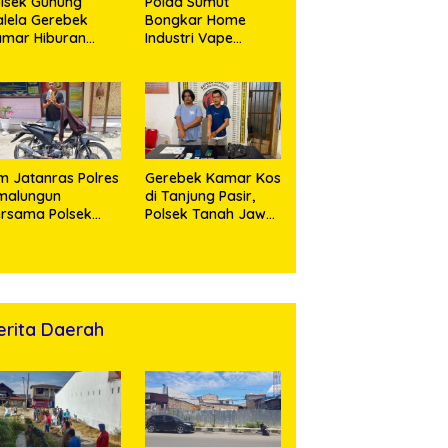
lsek Gunung
Polda Sumut
lela Gerebek
Bongkar Home
amar Hiburan
Industri Vape
alam, Dua
Mengandung
erempuan
Etomidate, Bahan
nikmat Sabu
Baku Diduga
nangis Saat
Dipasok dari
ringkus
Kamboja
m Jatanras Polres
Gerebek Kamar Kos
malungun
di Tanjung Pasir,
rsama Polsek
Polsek Tanah Jawa
nung Malela Buru
Ringkus Dua
laku Curas
Pengedar Sabu
ngga Provinsi Riau
n Berhasil Bekuk
ersangka
erita Daerah