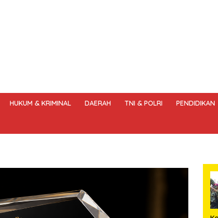
HUKUM & KRIMINAL
DAERAH
TNI & POLRI
PENDIDIKAN
DANG – UNDANG PERS
HAK JAWAB & KOREKSI BERITA
KODE
Ka