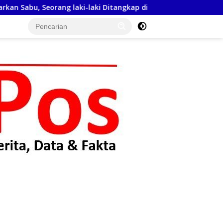
ki Ditangkap di Rumah Kosong, Polisi Sita Timbangan Digital da