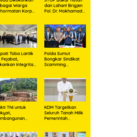
ebagai Warga
dan Lahan! Brigjen
ehormatan Korps
Pol. Dr. Mokhamad
rinir TNI AL
Ngajib Tegaskan:
Jangan Rusak
Alam, Jangan
Pertaruhkan Masa
Depan!
pati Toba Lantik
Polda Sumut
 Pejabat,
Bongkar Sindikat
kankan Integritas
Scamming
n Inovasi
Internasional di
layanan
Apartemen Medan,
Korban Rugi Rp6,7
Miliar
kti TNI untuk
KDM Targetkan
kyat,
Seluruh Tanah Milik
embangunan
Pemerintah
embatan Modular
Bersertifikat Paling
 Gunungsitoli
Lambat Tiga Tahun
suki Tahap
ke Depan