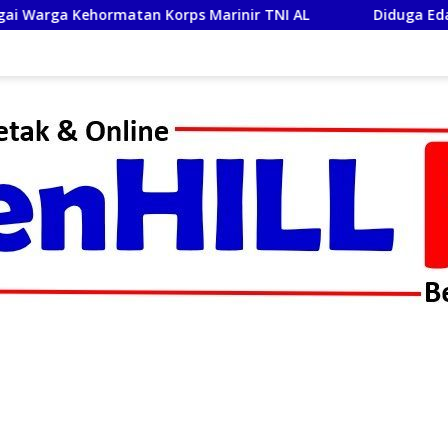
s Marinir TNI AL
Diduga Edarkan Sabu, Seorang laki-la