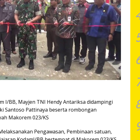
 I/BB, Mayjen TNI Hendy Antariksa didampingi
eki Santoso Pattinaya beserta rombongan
ayah Makorem 023/KS
 Melaksanakan Pengawasan, Pembinaan satuan,
 jajaran KodamI/BB bertempat di Makorem 023/KS,