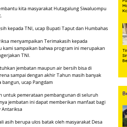
Po
Ma
embantu kita masyarakat Hutagalung Siwaluompu
K
.
M
P
Pe
asih kepada TNI, ucap Bupati Taput dan Humbahas
Me
Di
riksa menyampaikan Terimakasih kepada
lu kami sampaikan bahwa program ini merupakan
Ti
gerjakan TNI.
Si
Be
Gu
uhkan jembatan maupun air bersih bisa di
Pe
rena sampai dengan akhir Tahun masih banyak
hi
da
a bangun, ucap Pangdam
T
B
n untuk pemerataan pembangunan di seluruh
nya jembatan ini dapat memberikan manfaat bagi
 Antariksa
li asih berupa ulos batak oleh masyarakat Desa