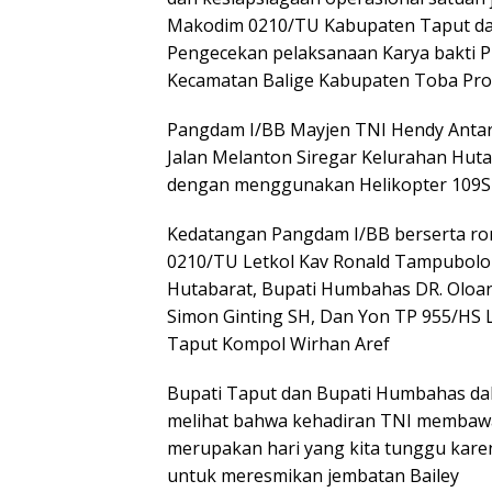
Makodim 0210/TU Kabupaten Taput da
Pengecekan pelaksanaan Karya bakti 
Kecamatan Balige Kabupaten Toba Provi
Pangdam I/BB Mayjen TNI Hendy Antar
Jalan Melanton Siregar Kelurahan Hu
dengan menggunakan Helikopter 109
Kedatangan Pangdam I/BB berserta r
0210/TU Letkol Kav Ronald Tampubolon
Hutabarat, Bupati Humbahas DR. Oloan
Simon Ginting SH, Dan Yon TP 955/HS 
Taput Kompol Wirhan Aref
Bupati Taput dan Bupati Humbahas dal
melihat bahwa kehadiran TNI membawa d
merupakan hari yang kita tunggu kare
untuk meresmikan jembatan Bailey