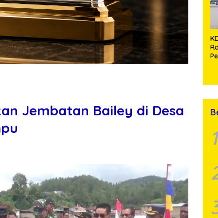
P
A
K
R
P
La
Ko
Wi
an Jembatan Bailey di Desa
B
mpu
1