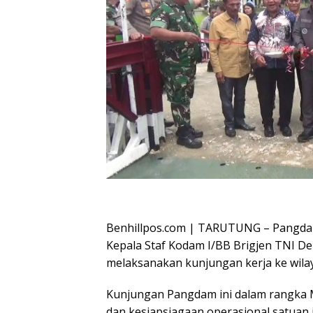
Oplus_16908288
Benhillpos.com | TARUTUNG – Pangdam
Kepala Staf Kodam I/BB Brigjen TNI D
melaksanakan kunjungan kerja ke wil
Kunjungan Pangdam ini dalam rangka
dan kesiapsiagaan operasional satuan