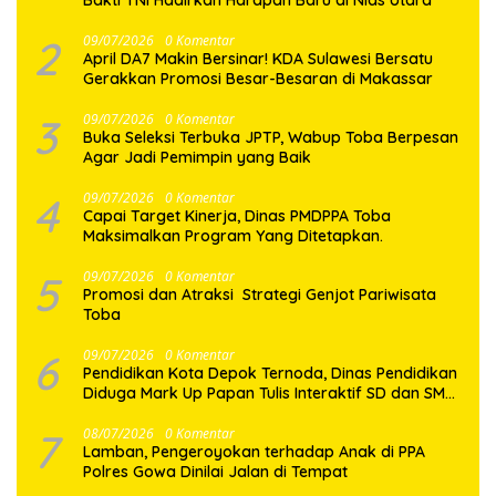
Bakti TNI Hadirkan Harapan Baru di Nias Utara
2
09/07/2026
0 Komentar
April DA7 Makin Bersinar! KDA Sulawesi Bersatu
Gerakkan Promosi Besar-Besaran di Makassar
3
09/07/2026
0 Komentar
Buka Seleksi Terbuka JPTP, Wabup Toba Berpesan
Agar Jadi Pemimpin yang Baik
4
09/07/2026
0 Komentar
Capai Target Kinerja, Dinas PMDPPA Toba
Maksimalkan Program Yang Ditetapkan.
5
09/07/2026
0 Komentar
Promosi dan Atraksi Strategi Genjot Pariwisata
Toba
6
09/07/2026
0 Komentar
Pendidikan Kota Depok Ternoda, Dinas Pendidikan
Diduga Mark Up Papan Tulis Interaktif SD dan SMP
Sebesar 2,7 Miliar Lebih, PHMI Akan Gugat
7
08/07/2026
0 Komentar
Lamban, Pengeroyokan terhadap Anak di PPA
Polres Gowa Dinilai Jalan di Tempat