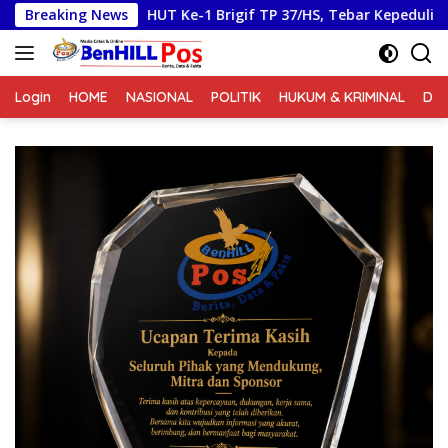
Langsung
UT Ke-1 Brigif TP 37/HS, Tebar Kepedulian Melalui Aksi Sosia
Breaking News
ke
konten
Login
HOME
NASIONAL
POLITIK
HUKUM & KRIMINAL
DA