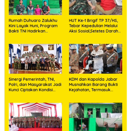
Rumah Duhuaro Zalukhu
HUT Ke-1 Brigif TP 37/HS,
Kini Layak Huni, Program
Tebar Kepedulian Melalui
Bakti TNI Hadirkan
Aksi Sosial,Setetes Darah
Harapan Baru di Nias
Menjadi Harapan Hidup
Utara
Bagi Yang Membutuhkan
Sinergi Pemerintah, TNI,
KDM dan Kapolda Jabar
Polri, dan Masyarakat Jadi
Musnahkan Barang Bukti
Kunci Ciptakan Kondisi
Kejahatan, Termasuk
Aman dan Kondusif
Knalpot Brong dan
Tramadol