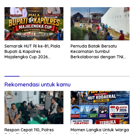
Ujung Resmi Tempuh Jalur
Hukum
Semarak HUT RI ke-81, Piala
Pemuda Batak Bersatu
Bupati & Kapolres
Kecamatan Sumbul
Majalengka Cup 2026
Berkolaborasi dengan TNI
Kobarkan Semangat
Gelar Pembersihan Massal
Generasi Muda
Sambut HUT Korem 023/KS
dan HUT Ke-81 Kemerdekaan
RI
Rekomendasi untuk kamu
Respon Cepat 110, Polres
Momen Langka Untuk Warga