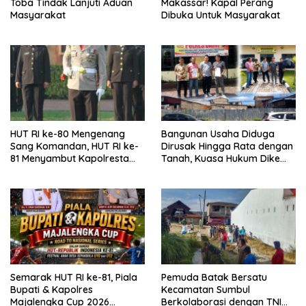
Toba Tindak Lanjuti Aduan
Makassar! Kapal Perang
Masyarakat
Dibuka Untuk Masyarakat
HUT RI ke-80 Mengenang
Bangunan Usaha Diduga
Sang Komandan, HUT RI ke-
Dirusak Hingga Rata dengan
81 Menyambut Kapolresta
Tanah, Kuasa Hukum Dike
Kendari
Kirana Ujung dan Masro
Ujung Resmi Tempuh Jalur
Hukum
Semarak HUT RI ke-81, Piala
Pemuda Batak Bersatu
Bupati & Kapolres
Kecamatan Sumbul
Majalengka Cup 2026
Berkolaborasi dengan TNI