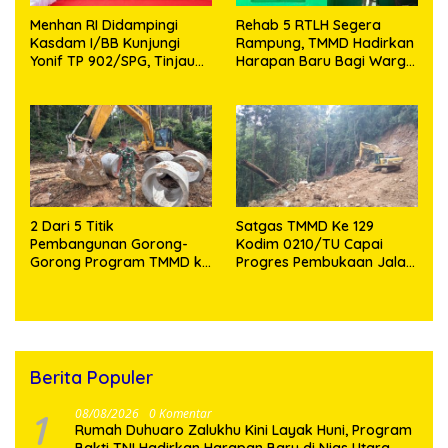
Menhan RI Didampingi
Rehab 5 RTLH Segera
Kasdam I/BB Kunjungi
Rampung, TMMD Hadirkan
Yonif TP 902/SPG, Tinjau
Harapan Baru Bagi Warga
Fasilitas dan Beri Motivasi
Desa Sijarango
Prajurit
2 Dari 5 Titik
Satgas TMMD Ke 129
Pembangunan Gorong-
Kodim 0210/TU Capai
Gorong Program TMMD ke
Progres Pembukaan Jalan
129 Kodim 0210/TU Capai
98,11 Persen
100 Persen
Berita Populer
1
08/08/2026
0 Komentar
Rumah Duhuaro Zalukhu Kini Layak Huni, Program