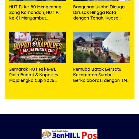
HUT RI ke-80 Mengenang
Bangunan Usaha Diduga
Sang Komandan, HUT RI
Dirusak Hingga Rata
ke-81 Menyambut
dengan Tanah, Kuasa
Kapolresta Kendari
Hukum Dike Kirana Ujung
dan Masro Ujung Resmi
Tempuh Jalur Hukum
Semarak HUT RI ke-81,
Pemuda Batak Bersatu
Piala Bupati & Kapolres
Kecamatan Sumbul
Majalengka Cup 2026
Berkolaborasi dengan TNI
Kobarkan Semangat
Gelar Pembersihan Massal
Generasi Muda
Sambut HUT Korem
023/KS dan HUT Ke-81
Kemerdekaan RI