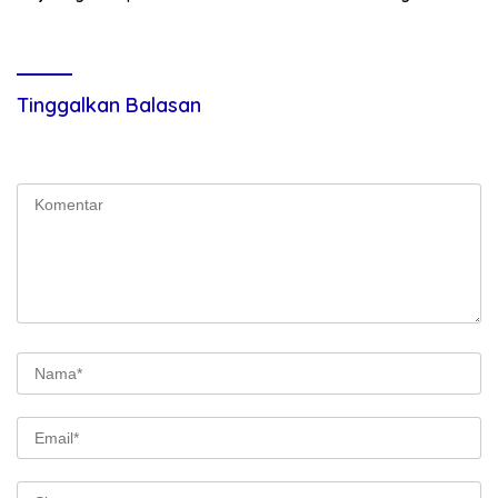
Kobarkan Semangat
Gelar Pembersihan Massal
Generasi Muda
Sambut HUT Korem 023/KS
dan HUT Ke-81 Kemerdekaan
RI
Tinggalkan Balasan
Alamat email Anda tidak akan dipublikasikan.
Ruas yang wajib
ditandai
*