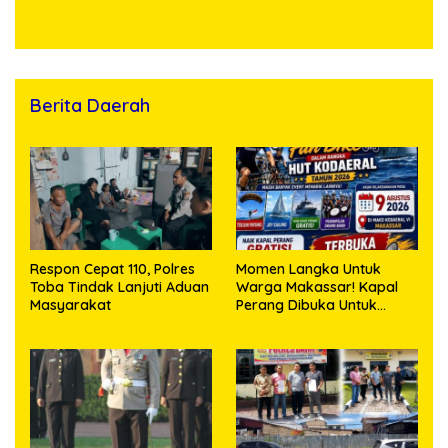
Kosong, Polisi Sita
Timbangan Digital dan
Puluhan Plastik Klip
Berita Daerah
Respon Cepat 110, Polres
Momen Langka Untuk
Toba Tindak Lanjuti Aduan
Warga Makassar! Kapal
Masyarakat
Perang Dibuka Untuk
Masyarakat