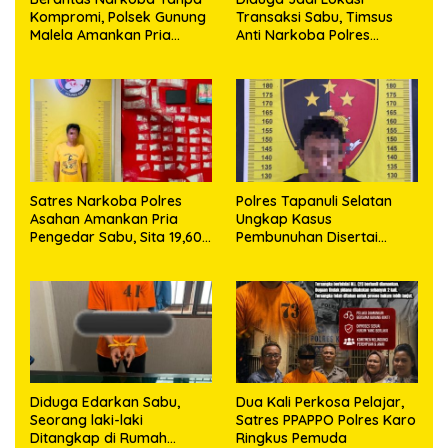
Kompromi, Polsek Gunung
Transaksi Sabu, Timsus
Malela Amankan Pria
Anti Narkoba Polres
Bawa Sabu di Nagori
Asahan Amankan Seorang
Karangsari
Pria dengan Barang Bukti
63,67 Gram Sabu
Satres Narkoba Polres
Polres Tapanuli Selatan
Asahan Amankan Pria
Ungkap Kasus
Pengedar Sabu, Sita 19,60
Pembunuhan Disertai
Gram Barang Bukti
Kekerasan Seksual
terhadap Anak, Pelaku
Ditangkap
Diduga Edarkan Sabu,
Dua Kali Perkosa Pelajar,
Seorang laki-laki
Satres PPAPPO Polres Karo
Ditangkap di Rumah
Ringkus Pemuda