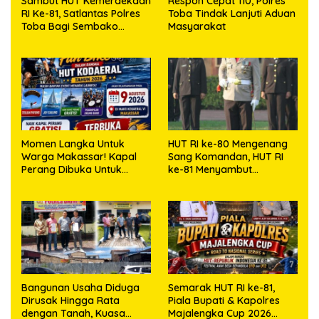
Sambut HUT Kemerdekaan
Respon Cepat 110, Polres
RI Ke-81, Satlantas Polres
Toba Tindak Lanjuti Aduan
Toba Bagi Sembako
Masyarakat
Kepada Warga Kurang
Mampu
Momen Langka Untuk
HUT RI ke-80 Mengenang
Warga Makassar! Kapal
Sang Komandan, HUT RI
Perang Dibuka Untuk
ke-81 Menyambut
Masyarakat
Kapolresta Kendari
Bangunan Usaha Diduga
Semarak HUT RI ke-81,
Dirusak Hingga Rata
Piala Bupati & Kapolres
dengan Tanah, Kuasa
Majalengka Cup 2026