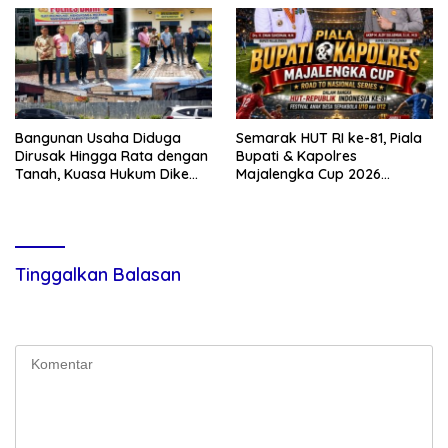
Bangunan Usaha Diduga
Semarak HUT RI ke-81, Piala
Dirusak Hingga Rata dengan
Bupati & Kapolres
Tanah, Kuasa Hukum Dike
Majalengka Cup 2026
Kirana Ujung dan Masro
Kobarkan Semangat
Ujung Resmi Tempuh Jalur
Generasi Muda
Hukum
Tinggalkan Balasan
Alamat email Anda tidak akan dipublikasikan.
Ruas yang wajib
ditandai
*