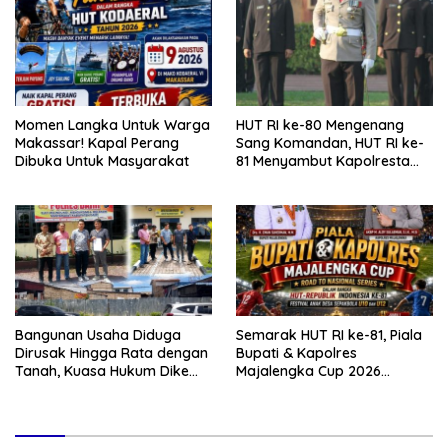
Momen Langka Untuk Warga
HUT RI ke-80 Mengenang
Makassar! Kapal Perang
Sang Komandan, HUT RI ke-
Dibuka Untuk Masyarakat
81 Menyambut Kapolresta
Kendari
Bangunan Usaha Diduga
Semarak HUT RI ke-81, Piala
Dirusak Hingga Rata dengan
Bupati & Kapolres
Tanah, Kuasa Hukum Dike
Majalengka Cup 2026
Kirana Ujung dan Masro
Kobarkan Semangat
Ujung Resmi Tempuh Jalur
Generasi Muda
Hukum