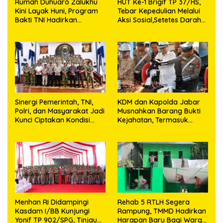
Rumah Duhuaro Zalukhu
HUT Ke-1 Brigif TP 37/HS,
Kini Layak Huni, Program
Tebar Kepedulian Melalui
Bakti TNI Hadirkan
Aksi Sosial,Setetes Darah
Harapan Baru di Nias
Menjadi Harapan Hidup
Utara
Bagi Yang Membutuhkan
Sinergi Pemerintah, TNI,
KDM dan Kapolda Jabar
Polri, dan Masyarakat Jadi
Musnahkan Barang Bukti
Kunci Ciptakan Kondisi
Kejahatan, Termasuk
Aman dan Kondusif
Knalpot Brong dan
Tramadol
Menhan RI Didampingi
Rehab 5 RTLH Segera
Kasdam I/BB Kunjungi
Rampung, TMMD Hadirkan
Yonif TP 902/SPG, Tinjau
Harapan Baru Bagi Warga