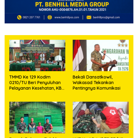
TMMD Ke 129 Kodim
Bekali Dansatkowil,
0210/TU Beri Penyuluhan
Wakasad Tekankan
Pelayanan Kesehatan, KB
Pentingnya Komunikasi
dan Stunting di Desa
Sijarango