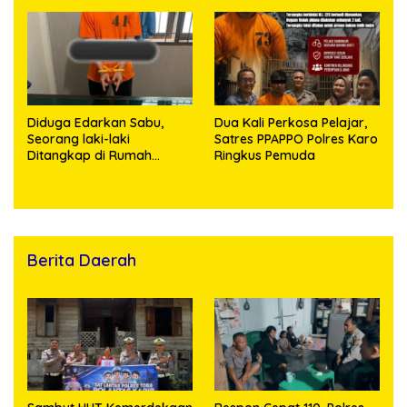
terhadap Anak, Pelaku
Ditangkap
Diduga Edarkan Sabu,
Dua Kali Perkosa Pelajar,
Seorang laki-laki
Satres PPAPPO Polres Karo
Ditangkap di Rumah
Ringkus Pemuda
Kosong, Polisi Sita
Timbangan Digital dan
Puluhan Plastik Klip
Berita Daerah