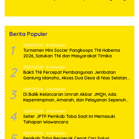
Fasilitas dan Beri Motivasi
Desa Sijarango
Prajurit
Berita Populer
1
08/08/2026
0 Komentar
Turnamen Mini Soccer Pangkoops TNI Habema
2026, Satukan TNI dan Masyarakat Timika
2
09/07/2026
0 Komentar
Bakti TNI Percepat Pembangunan Jembatan
Gantung Idanoho, Akses Dua Desa di Nias Selatan
Segera Pulih
3
09/07/2026
0 Komentar
Di Balik Kelancaran Umrah Akbar JMQH, Ada
Kepemimpinan, Amanah, dan Pelayanan Sepenuh
Hati
4
09/07/2026
0 Komentar
Selter JPTP Pemkab Toba Saat Ini Memasuki
Tahapan Wawancara
5
09/07/2026
0 Komentar
Pemkab Toba Bergerak Cepat Cari Solusi