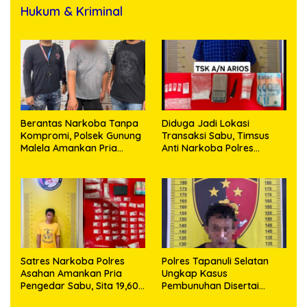
Hukum & Kriminal
Berantas Narkoba Tanpa
Diduga Jadi Lokasi
Kompromi, Polsek Gunung
Transaksi Sabu, Timsus
Malela Amankan Pria
Anti Narkoba Polres
Bawa Sabu di Nagori
Asahan Amankan Seorang
Karangsari
Pria dengan Barang Bukti
63,67 Gram Sabu
Satres Narkoba Polres
Polres Tapanuli Selatan
Asahan Amankan Pria
Ungkap Kasus
Pengedar Sabu, Sita 19,60
Pembunuhan Disertai
Gram Barang Bukti
Kekerasan Seksual