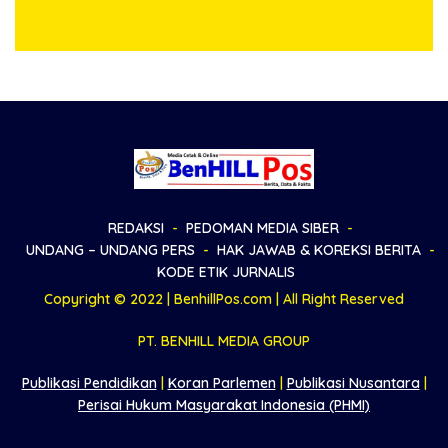
Hukum Dike Kirana Ujung
Kobarkan Semangat
dan Masro Ujung Resmi
Generasi Muda
Tempuh Jalur Hukum
REDAKSI
PEDOMAN MEDIA SIBER
UNDANG – UNDANG PERS
HAK JAWAB & KOREKSI BERITA
KODE ETIK JURNALIS
Copyright © 2022 | BenhillPos.com | All Right Reserved
PT. BENHILL MEDIA GROUP
Publikasi Pendidikan
|
Koran Parlemen
|
Publikasi Nusantara
|
Perisai Hukum Masyarakat Indonesia (PHMI)