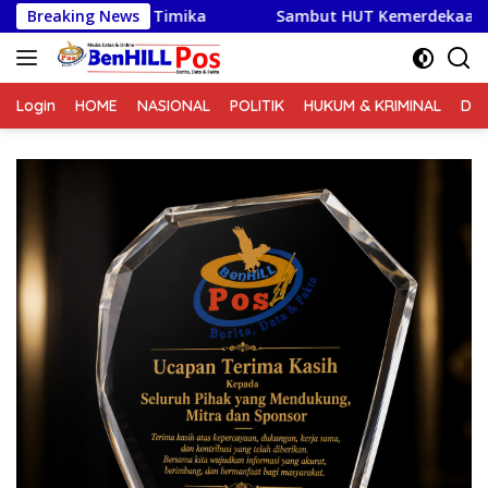
Langsung
ka
Breaking News
Sambut HUT Kemerdekaan RI Ke-81, Satlantas Pol
ke
konten
Login
HOME
NASIONAL
POLITIK
HUKUM & KRIMINAL
DA