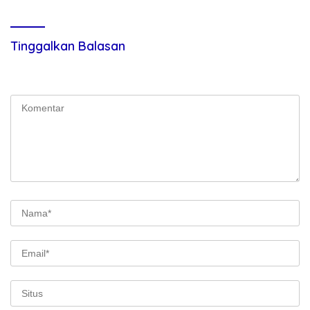
Tinggalkan Balasan
Alamat email Anda tidak akan dipublikasikan.
Ruas yang wajib
ditandai
*