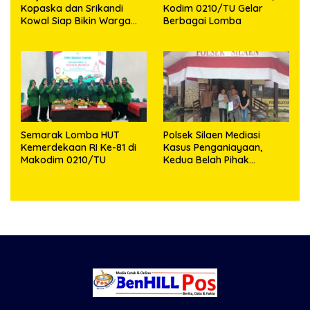
Kopaska dan Srikandi
Kodim 0210/TU Gelar
Kowal Siap Bikin Warga
Berbagai Lomba
Makassar Terpukau
Semarak Lomba HUT
Polsek Silaen Mediasi
Kemerdekaan RI Ke-81 di
Kasus Penganiayaan,
Makodim 0210/TU
Kedua Belah Pihak
Sepakat Damai