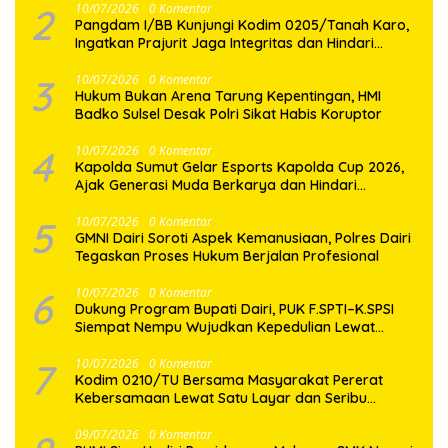
2
10/07/2026
0 Komentar
Pangdam I/BB Kunjungi Kodim 0205/Tanah Karo,
Ingatkan Prajurit Jaga Integritas dan Hindari
Pelanggaran
3
10/07/2026
0 Komentar
Hukum Bukan Arena Tarung Kepentingan, HMI
Badko Sulsel Desak Polri Sikat Habis Koruptor
4
10/07/2026
0 Komentar
Kapolda Sumut Gelar Esports Kapolda Cup 2026,
Ajak Generasi Muda Berkarya dan Hindari
Kenakalan Remaja
5
10/07/2026
0 Komentar
GMNI Dairi Soroti Aspek Kemanusiaan, Polres Dairi
Tegaskan Proses Hukum Berjalan Profesional
6
10/07/2026
0 Komentar
Dukung Program Bupati Dairi, PUK F.SPTI–K.SPSI
Siempat Nempu Wujudkan Kepedulian Lewat
Gotong Royong Perbaikan Jalan Desa
7
10/07/2026
0 Komentar
Kodim 0210/TU Bersama Masyarakat Pererat
Kebersamaan Lewat Satu Layar dan Seribu
Semangat di Keseruan Nobar Piala Dunia 2026
09/07/2026
0 Komentar