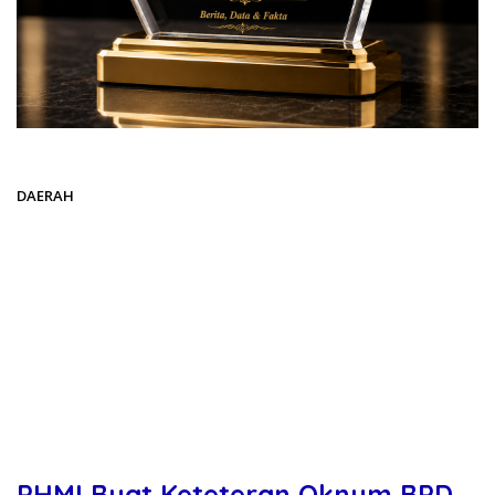
Beranda
DAERAH
DAERAH
PHMI Buat Keteteran Oknum BPD