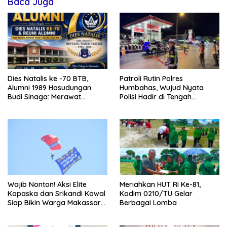
Baca Juga
Dies Natalis ke -70 BTB,
Patroli Rutin Polres
Alumni 1989 Hasudungan
Humbahas, Wujud Nyata
Budi Sinaga: Merawat
Polisi Hadir di Tengah
Kenangan Sembari Berbagi
Masyarakat
Wajib Nonton! Aksi Elite
Meriahkan HUT RI Ke-81,
Kopaska dan Srikandi Kowal
Kodim 0210/TU Gelar
Siap Bikin Warga Makassar
Berbagai Lomba
Terpukau