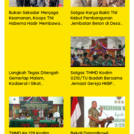
Bukan Sekadar Menjaga
Satgas Karya Bakti TNI
Keamanan, Koops TNI
Kebut Pembangunan
Habema Hadir Membawa
Jembatan Beton di Desa
Harapan bagi Warga di
Mehaga, Perkuat Akses
Tengah Konflik Ugimba
Warga di Nias Selatan
Langkah Tegas Ditengah
Satgas TMMD Kodim
Gemerlap Malam,
0210/TU Ibadah Bersama
Kodaeral I Sikat
Jemaat Gereja HKBP
Pelanggaran dan
Sijarango
Amankan Empat Senjata
Tajam
TMMD Ke 129 Kodim
Bekali Dansatkowil,