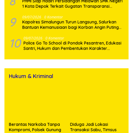
8
PHMI Siap Hadiri Persidangan Melawan SMK Negeri
1 Kota Depok Terkait Gugatan Transparansi
Penggunaan Dana BOS Berkisar 6,9 Miliar
9
09/07/2026
0 Komentar
Kapolres Simalungun Turun Langsung, Salurkan
Bantuan Kemanusiaan bagi Korban Angin Puting
Beliung di Pematang Bandar
10
09/07/2026
0 Komentar
Police Go To School di Pondok Pesantren, Edukasi
Santri, Hukum dan Pembentukan Karakter
Generasi Muda
Hukum & Kriminal
Berantas Narkoba Tanpa
Diduga Jadi Lokasi
Kompromi, Polsek Gunung
Transaksi Sabu, Timsus