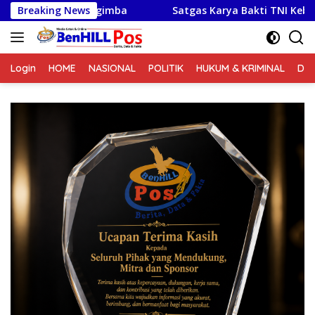
Langsung
imba
Breaking News
Satgas Karya Bakti TNI Kebut Pembangunan Jemba
ke
konten
Login
HOME
NASIONAL
POLITIK
HUKUM & KRIMINAL
DA