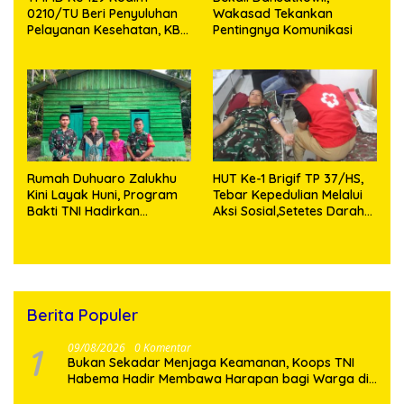
0210/TU Beri Penyuluhan
Wakasad Tekankan
Pelayanan Kesehatan, KB
Pentingnya Komunikasi
dan Stunting di Desa
Sijarango
Rumah Duhuaro Zalukhu
HUT Ke-1 Brigif TP 37/HS,
Kini Layak Huni, Program
Tebar Kepedulian Melalui
Bakti TNI Hadirkan
Aksi Sosial,Setetes Darah
Harapan Baru di Nias
Menjadi Harapan Hidup
Utara
Bagi Yang Membutuhkan
Berita Populer
1
09/08/2026
0 Komentar
Bukan Sekadar Menjaga Keamanan, Koops TNI
Habema Hadir Membawa Harapan bagi Warga di
Tengah Konflik Ugimba