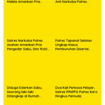
Malela Amankan Pria
Anti Narkoba Polres
Bawa Sabu di Nagori
Asahan Amankan Seorang
Karangsari
Pria dengan Barang Bukti
63,67 Gram Sabu
Satres Narkoba Polres
Polres Tapanuli Selatan
Asahan Amankan Pria
Ungkap Kasus
Pengedar Sabu, Sita 19,60
Pembunuhan Disertai
Gram Barang Bukti
Kekerasan Seksual
terhadap Anak, Pelaku
Ditangkap
Diduga Edarkan Sabu,
Dua Kali Perkosa Pelajar,
Seorang laki-laki
Satres PPAPPO Polres Karo
Ditangkap di Rumah
Ringkus Pemuda
Kosong, Polisi Sita
Timbangan Digital dan