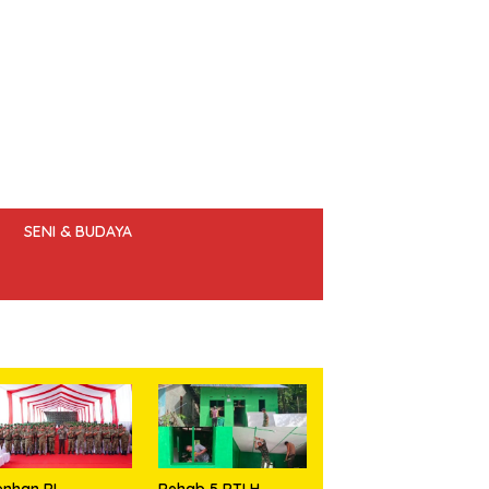
SENI & BUDAYA
 ETIK JURNALIS
nhan RI
Rehab 5 RTLH