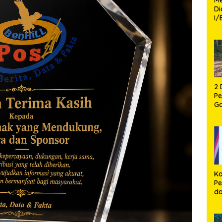
D
I/
TP
Fa
Mo
2 
P
G
P
12
Ca
Ka
Pe
d
P
Pe