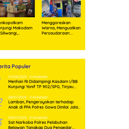
enkopolkam
‎Menggoreskan
unjungi Makodam
Warna, Menguatkan
I/Siliwangi,
Persaudaraan:
angdam Tegaskan
Kodaeral I Bangun
mitmen Perkuat
Kedekatan Dengan
nergi Menjaga
Masyarakat Pesisir
abilitas Nasional
erita Populer
07/08/2026
0 Komentar
Menhan RI Didampingi Kasdam I/BB
Kunjungi Yonif TP 902/SPG, Tinjau
Fasilitas dan Beri Motivasi Prajurit
2
08/07/2026
0 Komentar
Lamban, Pengeroyokan terhadap
Anak di PPA Polres Gowa Dinilai Jalan
di Tempat
3
08/07/2026
0 Komentar
Sat Narkoba Polres Pelabuhan
Belawan Tangkap Dua Pengedar