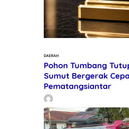
Beranda
DAERAH
DAERAH
Pohon Tumbang Tutup
Sumut Bergerak Cep
Pematangsiantar
Daniel Manurung
30/05/2026