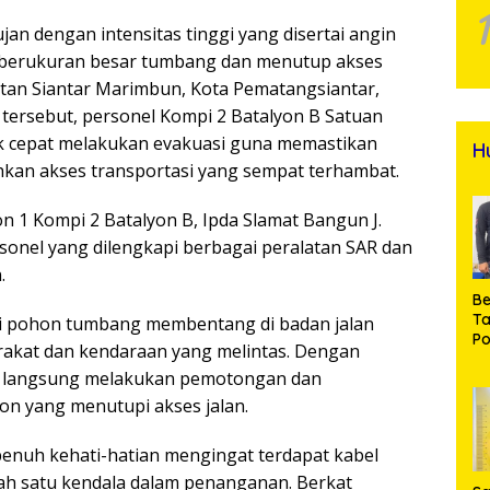
an dengan intensitas tinggi yang disertai angin
berukuran besar tumbang dan menutup akses
atan Siantar Marimbun, Kota Pematangsiantar,
 tersebut, personel Kompi 2 Batalyon B Satuan
k cepat melakukan evakuasi guna memastikan
H
kan akses transportasi yang sempat terhambat.
n 1 Kompi 2 Batalyon B, Ipda Slamat Bangun J.
rsonel yang dilengkapi berbagai peralatan SAR dan
.
Be
T
ati pohon tumbang membentang di badan jalan
Po
rakat dan kendaraan yang melintas. Dengan
M
 langsung melakukan pemotongan dan
Pr
Na
on yang menutupi akses jalan.
enuh kehati-hatian mengingat terdapat kabel
salah satu kendala dalam penanganan. Berkat