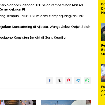
B
erkolaborasi dengan TNI Gelar Pembersihan Massal
Di
Kemerdekaan RI
Hi
alang Tempuh Jalur Hukum demi Memperjuangkan Hak
de
Ku
Ki
njutkan Konstatering di Ajibata, Warga Sebut Objek Salah
Ma
Te
ugiyono Konsisten Berdiri di Garis Keadilan
H
P
Be
S
Be
de
P
Ma
K
HU
K
Pa
da
Ga
Ko
Aj