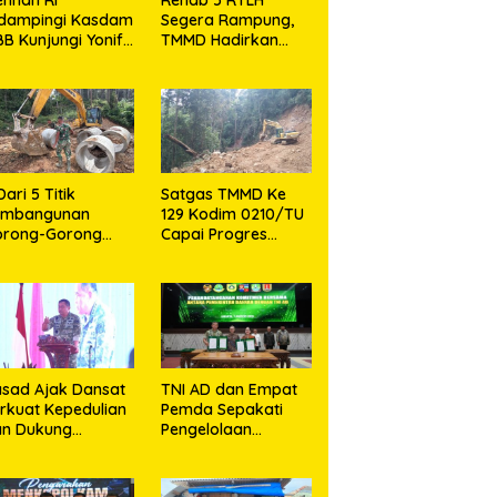
idampingi Kasdam
Segera Rampung,
BB Kunjungi Yonif
TMMD Hadirkan
 902/SPG, Tinjau
Harapan Baru Bagi
silitas dan Beri
Warga Desa
tivasi Prajurit
Sijarango
Dari 5 Titik
Satgas TMMD Ke
embangunan
129 Kodim 0210/TU
orong-Gorong
Capai Progres
rogram TMMD ke
Pembukaan Jalan
9 Kodim 0210/TU
98,11 Persen
pai 100 Persen
sad Ajak Dansat
TNI AD dan Empat
rkuat Kepedulian
Pemda Sepakati
an Dukung
Pengelolaan
rogram
Sampah Berbasis
merintah
Teknologi