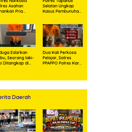
tres Narkoba
Polres Tapanuli
lres Asahan
Selatan Ungkap
ankan Pria
Kasus Pembunuhan
ngedar Sabu, Sita
Disertai Kekerasan
,60 Gram Barang
Seksual terhadap
kti
Anak, Pelaku
Ditangkap
duga Edarkan
Dua Kali Perkosa
bu, Seorang laki-
Pelajar, Satres
ki Ditangkap di
PPAPPO Polres Karo
umah Kosong,
Ringkus Pemuda
lisi Sita
mbangan Digital
n Puluhan Plastik
ip
erita Daerah