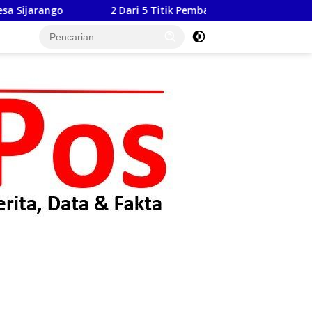
i 5 Titik Pembangunan Gorong-Gorong Program TMMD ke 129 Ko