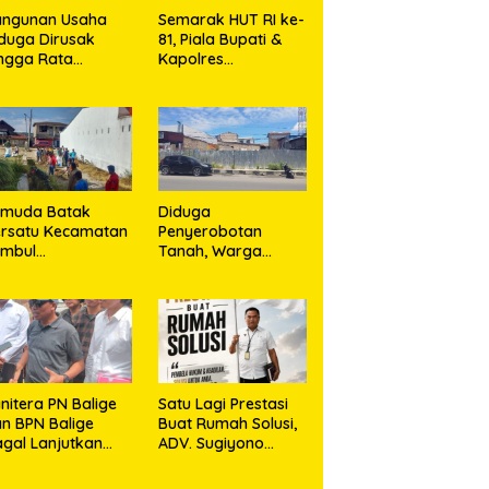
angunan Usaha
Semarak HUT RI ke-
duga Dirusak
81, Piala Bupati &
ngga Rata
Kapolres
ngan Tanah,
Majalengka Cup
asa Hukum Dike
2026 Kobarkan
rana Ujung dan
Semangat Generasi
sro Ujung Resmi
Muda
mpuh Jalur
ukum
emuda Batak
Diduga
rsatu Kecamatan
Penyerobotan
umbul
Tanah, Warga
rkolaborasi
Sidikalang Tempuh
ngan TNI Gelar
Jalur Hukum demi
embersihan
Memperjuangkan
ssal Sambut HUT
Hak Kepemilikan
orem 023/KS dan
T Ke-81
emerdekaan RI
nitera PN Balige
Satu Lagi Prestasi
n BPN Balige
Buat Rumah Solusi,
gal Lanjutkan
ADV. Sugiyono
nstatering di
Konsisten Berdiri di
ibata, Warga
Garis Keadilan