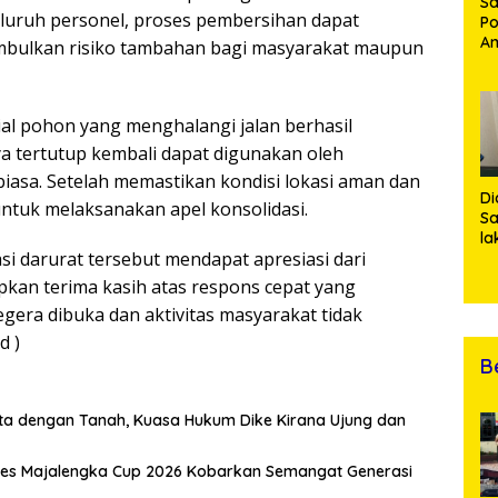
Sa
eluruh personel, proses pembersihan dapat
Po
Am
mbulkan risiko tambahan bagi masyarakat maupun
Pe
19
Bu
ial pohon yang menghalangi jalan berhasil
ya tertutup kembali dapat digunakan oleh
biasa. Setelah memastikan kondisi lokasi aman dan
Di
untuk melaksanakan apel konsolidasi.
Sa
la
si darurat tersebut mendapat apresiasi dari
R
Po
an terima kasih atas respons cepat yang
Ti
egera dibuka dan aktivitas masyarakat tidak
da
Kl
d )
B
ta dengan Tanah, Kuasa Hukum Dike Kirana Ujung dan
olres Majalengka Cup 2026 Kobarkan Semangat Generasi