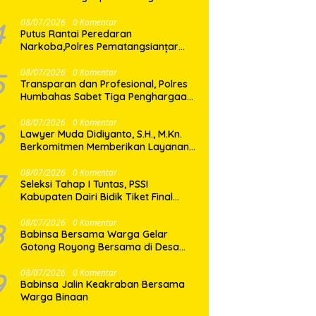
Shabu di Medan Marelan
4
08/07/2026
0 Komentar
Putus Rantai Peredaran
Narkoba,Polres Pematangsianțar
Amankan Pemilik Ekstasi 8 Butir
5
08/07/2026
0 Komentar
Transparan dan Profesional, Polres
Humbahas Sabet Tiga Penghargaan
dari KPPN Balige
6
08/07/2026
0 Komentar
Lawyer Muda Didiyanto, S.H., M.Kn.
Berkomitmen Memberikan Layanan
Hukum Profesional dan Berorientasi
Pada Keadilan
7
08/07/2026
0 Komentar
Seleksi Tahap I Tuntas, PSSI
Kabupaten Dairi Bidik Tiket Final
Porprovsu Sumut 2026
8
08/07/2026
0 Komentar
Babinsa Bersama Warga Gelar
Gotong Royong Bersama di Desa
Gasaribu
9
08/07/2026
0 Komentar
Babinsa Jalin Keakraban Bersama
Warga Binaan