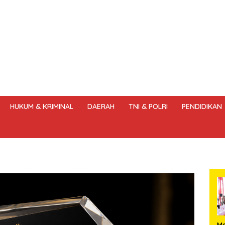
HUKUM & KRIMINAL
DAERAH
TNI & POLRI
PENDIDIKAN
DANG – UNDANG PERS
HAK JAWAB & KOREKSI BERITA
KODE
Me