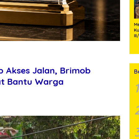
M
K
II
P
Ko
Si
St
 Akses Jalan, Brimob
B
at Bantu Warga
1