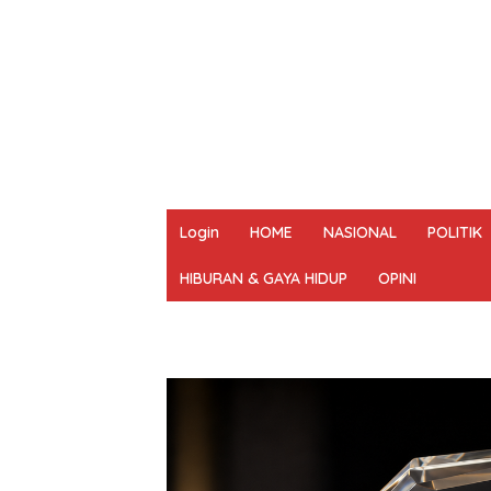
Login
HOME
NASIONAL
POLITIK
HIBURAN & GAYA HIDUP
OPINI
REDAKSI
PEDOMAN MEDIA SIBER
UN