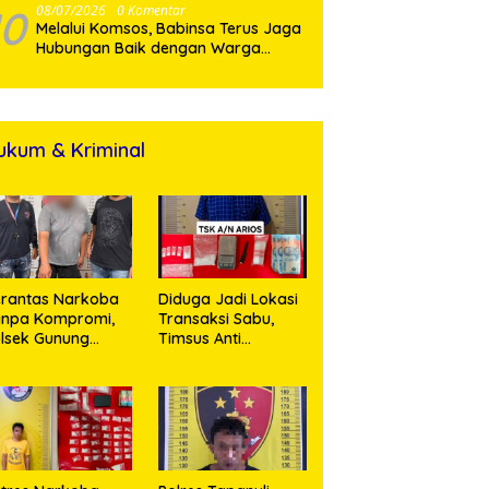
10
08/07/2026
0 Komentar
Melalui Komsos, Babinsa Terus Jaga
Hubungan Baik dengan Warga
Binaan
ukum & Kriminal
rantas Narkoba
Diduga Jadi Lokasi
anpa Kompromi,
Transaksi Sabu,
lsek Gunung
Timsus Anti
alela Amankan
Narkoba Polres
ia Bawa Sabu di
Asahan Amankan
gori Karangsari
Seorang Pria
dengan Barang
Bukti 63,67 Gram
Sabu