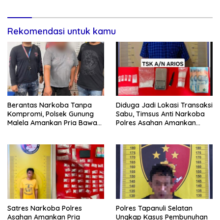
Puluhan Plastik Klip
Rekomendasi untuk kamu
Berantas Narkoba Tanpa
Diduga Jadi Lokasi Transaksi
Kompromi, Polsek Gunung
Sabu, Timsus Anti Narkoba
Malela Amankan Pria Bawa
Polres Asahan Amankan
Sabu di Nagori Karangsari
Seorang Pria dengan Barang
Bukti 63,67 Gram Sabu
Satres Narkoba Polres
Polres Tapanuli Selatan
Asahan Amankan Pria
Ungkap Kasus Pembunuhan