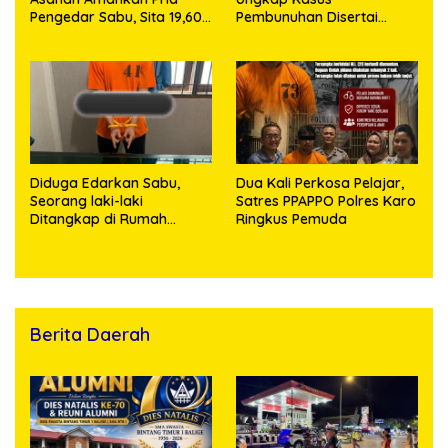
Pengedar Sabu, Sita 19,60
Pembunuhan Disertai
Gram Barang Bukti
Kekerasan Seksual
terhadap Anak, Pelaku
Ditangkap
Diduga Edarkan Sabu,
Dua Kali Perkosa Pelajar,
Seorang laki-laki
Satres PPAPPO Polres Karo
Ditangkap di Rumah
Ringkus Pemuda
Kosong, Polisi Sita
Timbangan Digital dan
Puluhan Plastik Klip
Berita Daerah