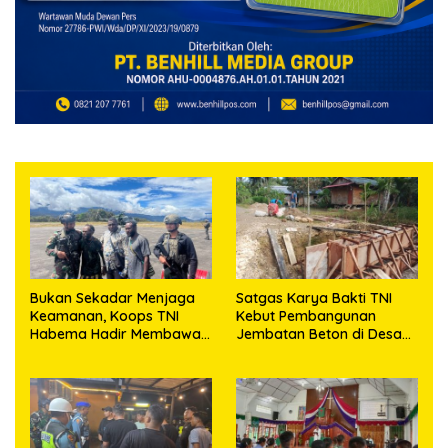
Bukan Sekadar Menjaga
Satgas Karya Bakti TNI
Keamanan, Koops TNI
Kebut Pembangunan
Habema Hadir Membawa
Jembatan Beton di Desa
Harapan bagi Warga di
Mehaga, Perkuat Akses
Tengah Konflik Ugimba
Warga di Nias Selatan