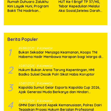
Rumah Duhuaro Zalukhu
HUT Ke-1 Brigif TP 37/HS,
Kini Layak Huni, Program
Tebar Kepedulian Melalui
Bakti TNI Hadirkan
Aksi Sosial,Setetes Darah
Harapan Baru di Nias
Menjadi Harapan Hidup
Utara
Bagi Yang Membutuhkan
Berita Populer
1
09/08/2026
0 Komentar
Bukan Sekadar Menjaga Keamanan, Koops TNI
Habema Hadir Membawa Harapan bagi Warga di
Tengah Konflik Ugimba
2
10/07/2026
0 Komentar
Hukum Bukan Arena Tarung Kepentingan, HMI
Badko Sulsel Desak Polri Sikat Habis Koruptor
3
10/07/2026
0 Komentar
Kapolda Sumut Gelar Esports Kapolda Cup 2026,
Ajak Generasi Muda Berkarya dan Hindari
Kenakalan Remaja
4
10/07/2026
0 Komentar
GMNI Dairi Soroti Aspek Kemanusiaan, Polres Dairi
Tegaskan Proses Hukum Berjalan Profesional