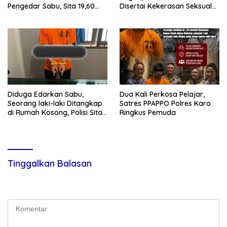
Pengedar Sabu, Sita 19,60
Disertai Kekerasan Seksual
Gram Barang Bukti
terhadap Anak, Pelaku
Ditangkap
Diduga Edarkan Sabu,
Dua Kali Perkosa Pelajar,
Seorang laki-laki Ditangkap
Satres PPAPPO Polres Karo
di Rumah Kosong, Polisi Sita
Ringkus Pemuda
Timbangan Digital dan
Puluhan Plastik Klip
Tinggalkan Balasan
Alamat email Anda tidak akan dipublikasikan.
Ruas yang wajib
ditandai
*