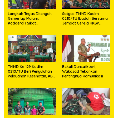
Langkah Tegas Ditengah
Satgas TMMD Kodim
Gemerlap Malam,
0210/TU Ibadah Bersama
Kodaeral I Sikat
Jemaat Gereja HKBP
Pelanggaran dan
Sijarango
Amankan Empat Senjata
Tajam
TMMD Ke 129 Kodim
Bekali Dansatkowil,
0210/TU Beri Penyuluhan
Wakasad Tekankan
Pelayanan Kesehatan, KB
Pentingnya Komunikasi
dan Stunting di Desa
Sijarango