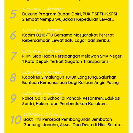
5
10/07/2026
0 Komentar
Dukung Program Bupati Dairi, PUK F.SPTI–K.SPSI
Siempat Nempu Wujudkan Kepedulian Lewat
Gotong Royong Perbaikan Jalan Desa
6
10/07/2026
0 Komentar
Kodim 0210/TU Bersama Masyarakat Pererat
Kebersamaan Lewat Satu Layar dan Seribu
Semangat di Keseruan Nobar Piala Dunia 2026
7
09/07/2026
0 Komentar
PHMI Siap Hadiri Persidangan Melawan SMK Negeri
1 Kota Depok Terkait Gugatan Transparansi
Penggunaan Dana BOS Berkisar 6,9 Miliar
8
09/07/2026
0 Komentar
Kapolres Simalungun Turun Langsung, Salurkan
Bantuan Kemanusiaan bagi Korban Angin Puting
Beliung di Pematang Bandar
9
09/07/2026
0 Komentar
Police Go To School di Pondok Pesantren, Edukasi
Santri, Hukum dan Pembentukan Karakter
Generasi Muda
10
09/07/2026
0 Komentar
Bakti TNI Percepat Pembangunan Jembatan
Gantung Idanoho, Akses Dua Desa di Nias Selatan
Segera Pulih