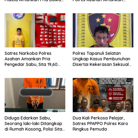
Sabu di Nagori Karangsari
Seorang Pria dengan Barang
Bukti 63,67 Gram Sabu
Satres Narkoba Polres
Polres Tapanuli Selatan
Asahan Amankan Pria
Ungkap Kasus Pembunuhan
Pengedar Sabu, Sita 19,60
Disertai Kekerasan Seksual
Gram Barang Bukti
terhadap Anak, Pelaku
Ditangkap
Diduga Edarkan Sabu,
Dua Kali Perkosa Pelajar,
Seorang laki-laki Ditangkap
Satres PPAPPO Polres Karo
di Rumah Kosong, Polisi Sita
Ringkus Pemuda
Timbangan Digital dan