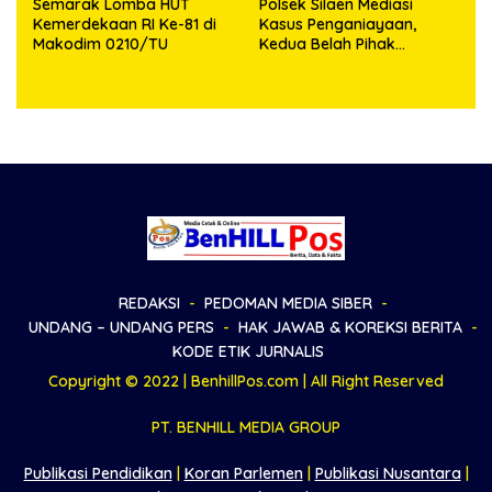
Semarak Lomba HUT
Polsek Silaen Mediasi
Kemerdekaan RI Ke-81 di
Kasus Penganiayaan,
Makodim 0210/TU
Kedua Belah Pihak
Sepakat Damai
REDAKSI
PEDOMAN MEDIA SIBER
UNDANG – UNDANG PERS
HAK JAWAB & KOREKSI BERITA
KODE ETIK JURNALIS
Copyright © 2022 | BenhillPos.com | All Right Reserved
PT. BENHILL MEDIA GROUP
Publikasi Pendidikan
|
Koran Parlemen
|
Publikasi Nusantara
|