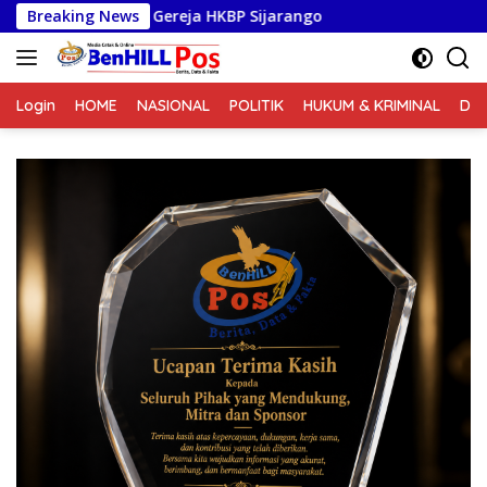
Langsung
eja HKBP Sijarango
Breaking News
ke
konten
Login
HOME
NASIONAL
POLITIK
HUKUM & KRIMINAL
DA