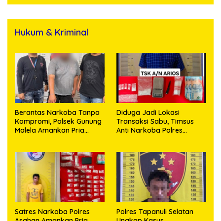
Hukum & Kriminal
Berantas Narkoba Tanpa
Diduga Jadi Lokasi
Kompromi, Polsek Gunung
Transaksi Sabu, Timsus
Malela Amankan Pria
Anti Narkoba Polres
Bawa Sabu di Nagori
Asahan Amankan Seorang
Karangsari
Pria dengan Barang Bukti
63,67 Gram Sabu
Satres Narkoba Polres
Polres Tapanuli Selatan
Asahan Amankan Pria
Ungkap Kasus