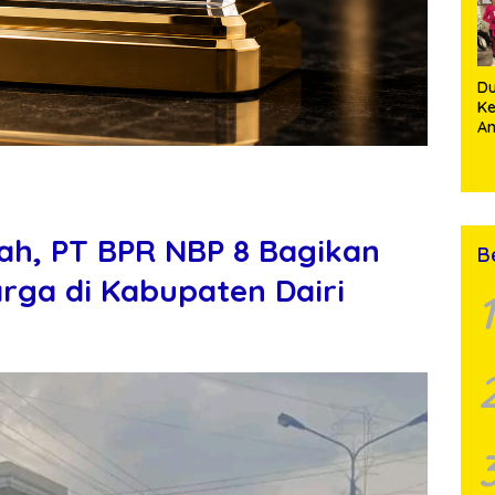
De
D
Ke
A
S
Ma
Ba
J
Ki
h, PT BPR NBP 8 Bagikan
B
arga di Kabupaten Dairi
1