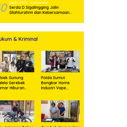
10
06/07/2026
0 Komentar
Serda D Sigalingging Jalin
Silahturahmi dan Kebersamaan
dengan Warga Binaan
ukum & Kriminal
lsek Gunung
Polda Sumut
lela Gerebek
Bongkar Home
amar Hiburan
Industri Vape
alam, Dua
Mengandung
erempuan
Etomidate, Bahan
nikmat Sabu
Baku Diduga
nangis Saat
Dipasok dari
ringkus
Kamboja