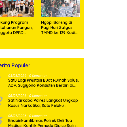
sa Sijarango
ukung Program
Ngopi Bareng di
tahanan Pangan,
Pagi Hari Satgas
nggota DPRD
TMMD ke 129 Kodim
umut Makmur
0210/TU bersama
rpaung Salurkan
Kepala Desa
ntuan Bibit
Huagong dan
agung Ratusan
Warga
lo ke Toba
erita Populer
05/08/2026
0 Komentar
Satu Lagi Prestasi Buat Rumah Solusi,
ADV. Sugiyono Konsisten Berdiri di
Garis Keadilan
2
06/07/2026
0 Komentar
Sat Narkoba Polres Langkat Ungkap
Kasus Narkotika, Satu Pelaku
Diamankan
3
06/07/2026
0 Komentar
Bhabinkamtibmas Polsek Deli Tua
Mediasi Konflik Pemuda Dipicu Saling