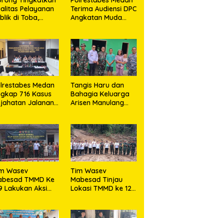
alitas Pelayanan
Terima Audiensi DPC
blik di Toba,
Angkatan Muda
ppelitbangda
Sisingamangaraja
elar Lomba
XII, Perkuat
ovasi Perangkat
Sinergitas Jaga
aerah
Kamtibmas
lrestabes Medan
Tangis Haru dan
gkap 716 Kasus
Bahagia Keluarga
jahatan Jalanan
Arisen Manulang
n Hasil Operasi
Bersama Istri
kat Toba 2026,
Ucapkan
6 Tersangka
Terimakasih
iamankan
Kepada TNI,
Semoga
Kedepannya TNI
Semakin Jaya
im Wasev
Tim Wasev
abesad TMMD Ke
Mabesad Tinjau
9 Lakukan Aksi
Lokasi TMMD ke 129
sial Bagikan
Kodim 0210/TU di
ngkisan Tali Asih
Desa Sijarango
epada Warga
Kecamatan Pakkat