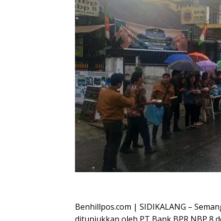
Oplus_16908288
Benhillpos.com | SIDIKALANG – Semang
ditunjukkan oleh PT Bank BPR NBP 8 d