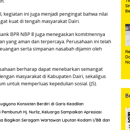
h.
Ti
Si
Be
, kegiatan ini juga menjadi pengingat bahwa nilai
Gu
gat kuat di tengah masyarakat Dairi.
Pe
hi
da
 Bank BPR NBP 8 juga menegaskan komitmennya
T
 yang aman dan terpercaya. Perusahaan ini telah
a Keuangan serta simpanan nasabah dijamin oleh
Re
Do
Na
Cu
perusahaan berharap dapat menebarkan semangat
Ke
ngan masyarakat di Kabupaten Dairi, sekaligus
B
Di
untuk memperluas kepedulian sosial. (JS).
B
ugiyono Konsisten Berdiri di Garis Keadilan
 Pembunuh Hj. Nurliz, Keluarga Sampaikan Apresiasi
aga Bagikan Seragam Wartawan Liputan Kodam I/BB dan