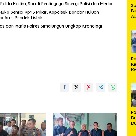
lda Kaltim, Soroti Pentingnya Sinergi Polisi dan Media
Sa
Bu
o Senilai Rp1,5 Miliar, Kapolsek Bandar Huluan
AD
a Arus Pendek Listrik
Ko
ras dan Inafis Polres Simalungun Ungkap Kronologi
Ga
Pe
K
Ke
Si
S
Li
da
P
D
Du
Rp
Ka