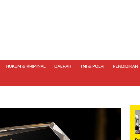
HUKUM & KRIMINAL
DAERAH
TNI & POLRI
PENDIDIKAN
DANG – UNDANG PERS
HAK JAWAB & KOREKSI BERITA
KODE
Do