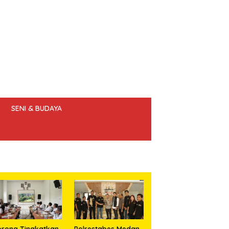
SENI & BUDAYA
 ETIK JURNALIS
rong Tingkatkan
Polrestabes Medan