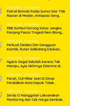
Ejek di Media Sosial, Berakhir Damai
4
06/07/2026
0 Komentar
Patroli Brimob Polda Sumut Sisir Titik
Rawan di Medan, Antisipasi Geng
Motor dan Kejahatan Jalanan
5
06/07/2026
0 Komentar
PBB Sumbul Dorong Solusi Jangka
Panjang Pasca Tragedi Rem Blong,
Rest Area Dinilai Mendesak di Jalur
Dairi–Karo
6
06/07/2026
0 Komentar
Perkuat Deteksi Dini Gangguan
Kamtib, Rutan Sidikalang Edukasi
Warga Binaan Jaga Keamanan
Bersama
7
06/07/2026
0 Komentar
Nyaris Gagal Sekolah karena Tak
Mampu, Ayla Akhirnya Diterima di
SMKN 3 Pekanbaru, GRIB Jaya
Datang Membawa Harapan
8
06/07/2026
0 Komentar
Parah, 12,8 Miliar Aset Di Dinas
Pendidikan Kota Depok Tidak
Diketahui Keberadaannya, PHMI;
Hilang atau Dibuat Hilang ?
9
06/07/2026
0 Komentar
Serda O Nainggolan Laksanakan
Monitoring dan Cek Harga Sembako
di Pasar Laguboti