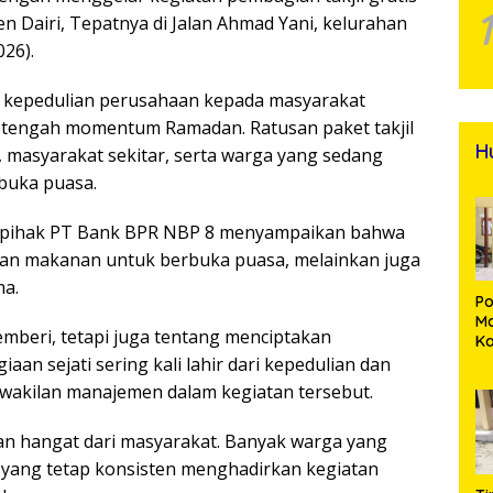
n Dairi, Tepatnya di Jalan Ahmad Yani, kelurahan
26).
ud kepedulian perusahaan kepada masyarakat
 tengah momentum Ramadan. Ratusan paket takjil
H
 masyarakat sekitar, serta warga yang sedang
buka puasa.
, pihak PT Bank BPR NBP 8 menyampaikan bahwa
kan makanan untuk berbuka puasa, melainkan juga
ma.
Po
Ma
emberi, tetapi juga tentang menciptakan
K
M
aan sejati sering kali lahir dari kepedulian dan
P
rwakilan manajemen dalam kegiatan tersebut.
Pe
Me
an hangat dari masyarakat. Banyak warga yang
Di
yang tetap konsisten menghadirkan kegiatan