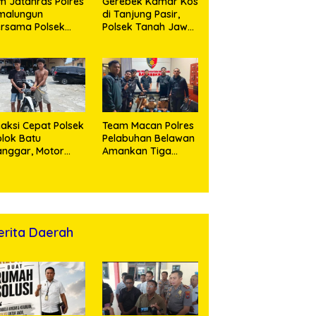
m Jatanras Polres
Gerebek Kamar Kos
malungun
di Tanjung Pasir,
rsama Polsek
Polsek Tanah Jawa
nung Malela Buru
Ringkus Dua
laku Curas
Pengedar Sabu
ngga Provinsi Riau
n Berhasil Bekuk
ersangka
aksi Cepat Polsek
Team Macan Polres
lok Batu
Pelabuhan Belawan
nggar, Motor
Amankan Tiga
rian Ditemukan di
Anggota Geng
bun Sawit, Dua
Motor di Marelan
ersaudara
Pasar 9
ringkus
erita Daerah