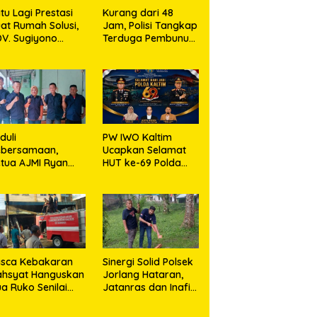
tu Lagi Prestasi
Kurang dari 48
at Rumah Solusi,
Jam, Polisi Tangkap
V. Sugiyono
Terduga Pembunuh
nsisten Berdiri di
Hj. Nurliz, Keluarga
ris Keadilan
Sampaikan
Apresiasi
duli
PW IWO Kaltim
ebersamaan,
Ucapkan Selamat
tua AJMI Ryan
HUT ke-69 Polda
naga Bagikan
Kaltim, Soroti
eragam Wartawan
Pentingnya Sinergi
putan Kodam I/BB
Polisi dan Media
n Jajaran
asca Kebakaran
Sinergi Solid Polsek
ahsyat Hanguskan
Jorlang Hataran,
a Ruko Senilai
Jatanras dan Inafis
1,5 Miliar,
Polres Simalungun
polsek Bandar
Ungkap Kronologi