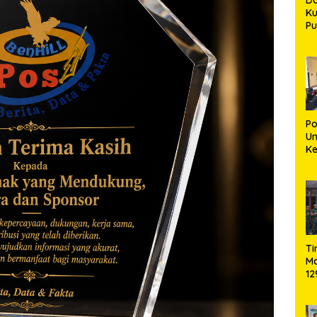
Ku
Pu
Ba
G
In
D
Po
Un
Ke
da
Pe
90
D
T
M
12
So
Bi
K