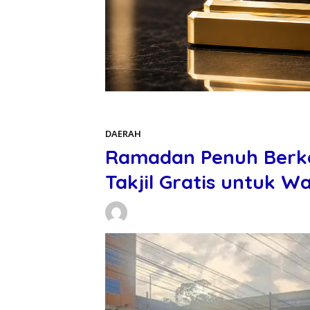
Beranda
DAERAH
DAERAH
Ramadan Penuh Berka
Takjil Gratis untuk W
Daniel Manurung
06/03/2026