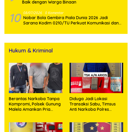
Baik dengan Warga Binaan
10
08/07/2026
0 Komentar
Nobar Bola Gembira Piala Dunia 2026 Jadi
Sarana Kodim 0210/TU Perkuat Komunikasi dan
Kebersamaan dengan Warga
Hukum & Kriminal
Berantas Narkoba Tanpa
Diduga Jadi Lokasi
Kompromi, Polsek Gunung
Transaksi Sabu, Timsus
Malela Amankan Pria
Anti Narkoba Polres
Bawa Sabu di Nagori
Asahan Amankan Seorang
Karangsari
Pria dengan Barang Bukti
63,67 Gram Sabu