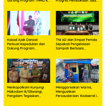
Gorong Program TMMD ke
Progres Pembukaan Jalan
129 Kodim 0210/TU Capai
98,11 Persen
100 Persen
Kasad Ajak Dansat
TNI AD dan Empat Pemda
Perkuat Kepedulian dan
Sepakati Pengelolaan
Dukung Program
Sampah Berbasis
Pemerintah
Teknologi
Menkopolkam Kunjungi
‎Menggoreskan Warna,
Makodam III/Siliwangi,
Menguatkan
Pangdam Tegaskan
Persaudaraan: Kodaeral I
Komitmen Perkuat Sinergi
Bangun Kedekatan
Menjaga Stabilitas
Dengan Masyarakat