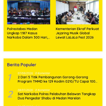
Nasional
Pesisir
Polrestabes Medan
Kementerian Ekraf Perkuat
Ungkap 1.187 Kasus
Jejaring Musik Global
Narkoba Dalam 300 Hari,
Lewat LaLaLa Fest 2026
Musnahkan Puluhan
Kilogram Barang Bukti
Berita Populer
1
07/08/2026
0 Komentar
2 Dari 5 Titik Pembangunan Gorong-Gorong
Program TMMD ke 129 Kodim 0210/TU Capai 100
Persen
2
08/07/2026
0 Komentar
Sat Narkoba Polres Pelabuhan Belawan Tangkap
Dua Pengedar Shabu di Medan Marelan