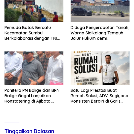
Pemuda Batak Bersatu
Diduga Penyerobotan Tanah,
Kecamatan Sumbul
Warga Sidikalang Tempuh
Berkolaborasi dengan TNI
Jalur Hukum demi
Gelar Pembersihan Massal
Memperjuangkan Hak
Sambut HUT Korem 023/KS
Kepemilikan
dan HUT Ke-81 Kemerdekaan
RI
Panitera PN Balige dan BPN
Satu Lagi Prestasi Buat
Balige Gagal Lanjutkan
Rumah Solusi, ADV. Sugiyono
Konstatering di Ajibata,
Konsisten Berdiri di Garis
Warga Sebut Objek Salah
Keadilan
Lokasi
Tinggalkan Balasan