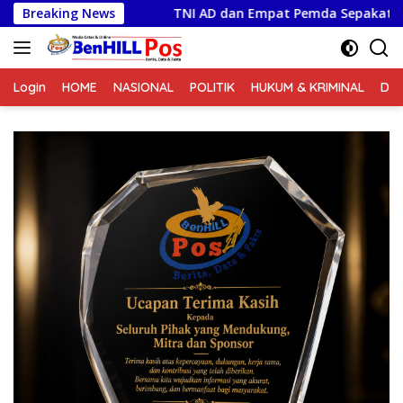
Langsung
Breaking News
TNI AD dan Empat Pemda Sepakati Pengelolaan Sampah 
ke
konten
Login
HOME
NASIONAL
POLITIK
HUKUM & KRIMINAL
DA