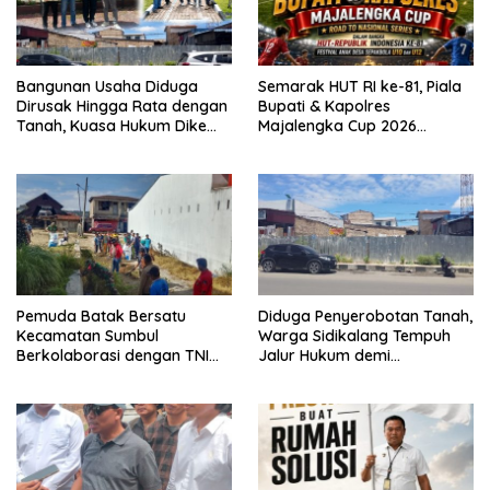
Bangunan Usaha Diduga
Semarak HUT RI ke-81, Piala
Dirusak Hingga Rata dengan
Bupati & Kapolres
Tanah, Kuasa Hukum Dike
Majalengka Cup 2026
Kirana Ujung dan Masro
Kobarkan Semangat
Ujung Resmi Tempuh Jalur
Generasi Muda
Hukum
Pemuda Batak Bersatu
Diduga Penyerobotan Tanah,
Kecamatan Sumbul
Warga Sidikalang Tempuh
Berkolaborasi dengan TNI
Jalur Hukum demi
Gelar Pembersihan Massal
Memperjuangkan Hak
Sambut HUT Korem 023/KS
Kepemilikan
dan HUT Ke-81 Kemerdekaan
RI