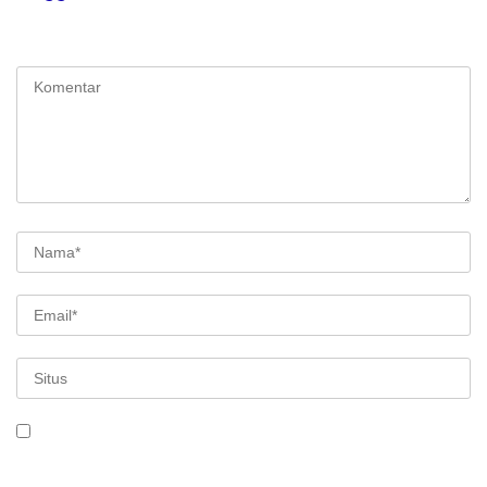
Alamat email Anda tidak akan dipublikasikan.
Ruas yang wajib
ditandai
*
Simpan nama, email, dan situs web saya pada peramban ini
untuk komentar saya berikutnya.