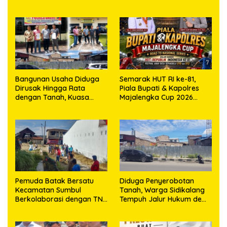
Bangunan Usaha Diduga
Semarak HUT RI ke-81,
Dirusak Hingga Rata
Piala Bupati & Kapolres
dengan Tanah, Kuasa
Majalengka Cup 2026
Hukum Dike Kirana Ujung
Kobarkan Semangat
dan Masro Ujung Resmi
Generasi Muda
Tempuh Jalur Hukum
Pemuda Batak Bersatu
Diduga Penyerobotan
Kecamatan Sumbul
Tanah, Warga Sidikalang
Berkolaborasi dengan TNI
Tempuh Jalur Hukum demi
Gelar Pembersihan Massal
Memperjuangkan Hak
Sambut HUT Korem
Kepemilikan
023/KS dan HUT Ke-81