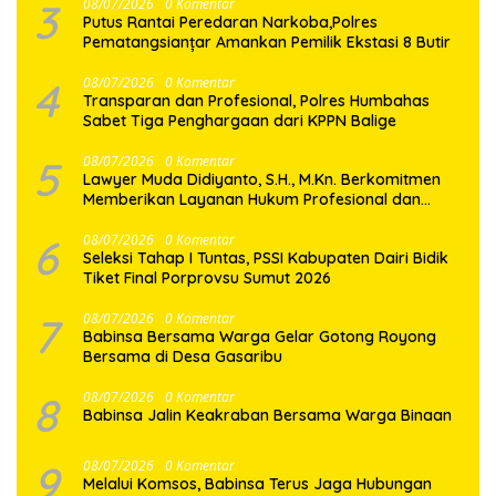
3
08/07/2026
0 Komentar
Putus Rantai Peredaran Narkoba,Polres
Pematangsianțar Amankan Pemilik Ekstasi 8 Butir
4
08/07/2026
0 Komentar
Transparan dan Profesional, Polres Humbahas
Sabet Tiga Penghargaan dari KPPN Balige
5
08/07/2026
0 Komentar
Lawyer Muda Didiyanto, S.H., M.Kn. Berkomitmen
Memberikan Layanan Hukum Profesional dan
Berorientasi Pada Keadilan
6
08/07/2026
0 Komentar
Seleksi Tahap I Tuntas, PSSI Kabupaten Dairi Bidik
Tiket Final Porprovsu Sumut 2026
7
08/07/2026
0 Komentar
Babinsa Bersama Warga Gelar Gotong Royong
Bersama di Desa Gasaribu
8
08/07/2026
0 Komentar
Babinsa Jalin Keakraban Bersama Warga Binaan
9
08/07/2026
0 Komentar
Melalui Komsos, Babinsa Terus Jaga Hubungan