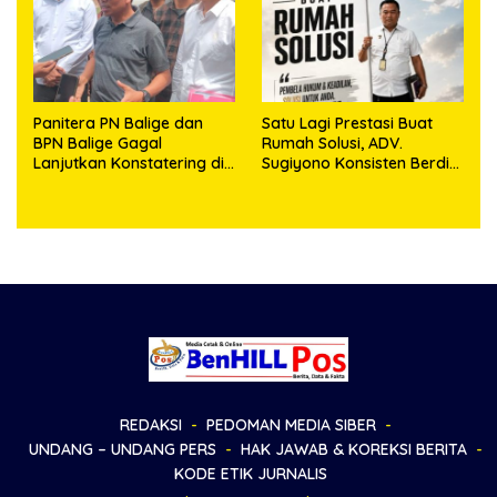
Kemerdekaan RI
Panitera PN Balige dan
Satu Lagi Prestasi Buat
BPN Balige Gagal
Rumah Solusi, ADV.
Lanjutkan Konstatering di
Sugiyono Konsisten Berdiri
Ajibata, Warga Sebut
di Garis Keadilan
Objek Salah Lokasi
REDAKSI
PEDOMAN MEDIA SIBER
UNDANG – UNDANG PERS
HAK JAWAB & KOREKSI BERITA
KODE ETIK JURNALIS