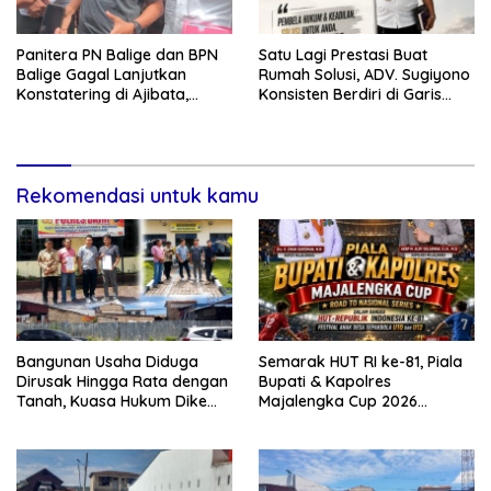
Panitera PN Balige dan BPN
Satu Lagi Prestasi Buat
Balige Gagal Lanjutkan
Rumah Solusi, ADV. Sugiyono
Konstatering di Ajibata,
Konsisten Berdiri di Garis
Warga Sebut Objek Salah
Keadilan
Lokasi
Rekomendasi untuk kamu
Bangunan Usaha Diduga
Semarak HUT RI ke-81, Piala
Dirusak Hingga Rata dengan
Bupati & Kapolres
Tanah, Kuasa Hukum Dike
Majalengka Cup 2026
Kirana Ujung dan Masro
Kobarkan Semangat
Ujung Resmi Tempuh Jalur
Generasi Muda
Hukum