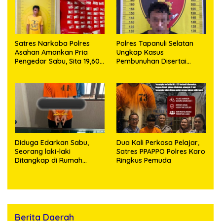
Satres Narkoba Polres
Polres Tapanuli Selatan
Asahan Amankan Pria
Ungkap Kasus
Pengedar Sabu, Sita 19,60
Pembunuhan Disertai
Gram Barang Bukti
Kekerasan Seksual
terhadap Anak, Pelaku
Ditangkap
Diduga Edarkan Sabu,
Dua Kali Perkosa Pelajar,
Seorang laki-laki
Satres PPAPPO Polres Karo
Ditangkap di Rumah
Ringkus Pemuda
Kosong, Polisi Sita
Timbangan Digital dan
Puluhan Plastik Klip
Berita Daerah