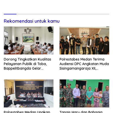
Kepada Warga Desa
Kecamatan Pakkat
Sijarango
Rekomendasi untuk kamu
Dorong Tingkatkan Kualitas
Polrestabes Medan Terima
Pelayanan Publik di Toba,
Audiensi DPC Angkatan Muda
Bappelitbangda Gelar
Sisingamangaraja XII,
Lomba Inovasi Perangkat
Perkuat Sinergitas Jaga
Daerah
Kamtibmas
Polrestabes Medan Ungkap
Tangis Haru dan Bahagia