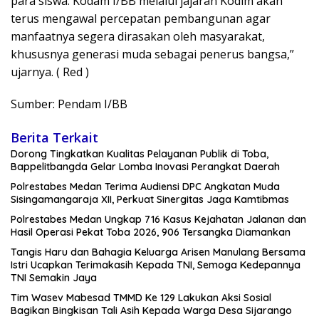
para siswa. Kodam I/BB melalui jajaran Kodim akan
terus mengawal percepatan pembangunan agar
manfaatnya segera dirasakan oleh masyarakat,
khususnya generasi muda sebagai penerus bangsa,”
ujarnya. ( Red )
Sumber: Pendam I/BB
Berita Terkait
Dorong Tingkatkan Kualitas Pelayanan Publik di Toba,
Bappelitbangda Gelar Lomba Inovasi Perangkat Daerah
Polrestabes Medan Terima Audiensi DPC Angkatan Muda
Sisingamangaraja XII, Perkuat Sinergitas Jaga Kamtibmas
Polrestabes Medan Ungkap 716 Kasus Kejahatan Jalanan dan
Hasil Operasi Pekat Toba 2026, 906 Tersangka Diamankan
Tangis Haru dan Bahagia Keluarga Arisen Manulang Bersama
Istri Ucapkan Terimakasih Kepada TNI, Semoga Kedepannya
TNI Semakin Jaya
Tim Wasev Mabesad TMMD Ke 129 Lakukan Aksi Sosial
Bagikan Bingkisan Tali Asih Kepada Warga Desa Sijarango