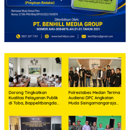
Dorong Tingkatkan
Polrestabes Medan Terima
Kualitas Pelayanan Publik
Audiensi DPC Angkatan
di Toba, Bappelitbangda
Muda Sisingamangaraja
Gelar Lomba Inovasi
XII, Perkuat Sinergitas
Perangkat Daerah
Jaga Kamtibmas