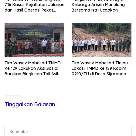
716 Kasus Kejahatan Jalanan
Keluarga Arisen Manulang
dan Hasil Operasi Pekat
Bersama Istri Ucapkan
Toba 2026, 906 Tersangka
Terimakasih Kepada TNI,
Diamankan
Semoga Kedepannya TNI
Semakin Jaya
Tim Wasev Mabesad TMMD
Tim Wasev Mabesad Tinjau
Ke 129 Lakukan Aksi Sosial
Lokasi TMMD ke 129 Kodim
Bagikan Bingkisan Tali Asih
0210/TU di Desa Sijarango
Kepada Warga Desa
Kecamatan Pakkat
Sijarango
Tinggalkan Balasan
Alamat email Anda tidak akan dipublikasikan.
Ruas yang wajib
ditandai
*