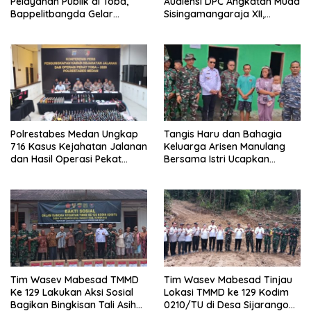
Pelayanan Publik di Toba,
Audiensi DPC Angkatan Muda
Bappelitbangda Gelar
Sisingamangaraja XII,
Lomba Inovasi Perangkat
Perkuat Sinergitas Jaga
Daerah
Kamtibmas
Polrestabes Medan Ungkap
Tangis Haru dan Bahagia
716 Kasus Kejahatan Jalanan
Keluarga Arisen Manulang
dan Hasil Operasi Pekat
Bersama Istri Ucapkan
Toba 2026, 906 Tersangka
Terimakasih Kepada TNI,
Diamankan
Semoga Kedepannya TNI
Semakin Jaya
Tim Wasev Mabesad TMMD
Tim Wasev Mabesad Tinjau
Ke 129 Lakukan Aksi Sosial
Lokasi TMMD ke 129 Kodim
Bagikan Bingkisan Tali Asih
0210/TU di Desa Sijarango