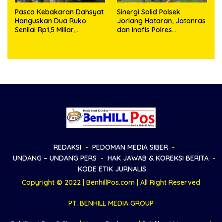
Pasca Kebakaran Dahsyat
Sinergi Solid Polsek
Hanguskan Dua Ruko
Jorlang Hataran, Jatanras
Senilai Rp1,5 Miliar,
dan Inafis Polres
Kapolsek Bandar Huluan
Simalungun Ungkap
Keluarkan Himbauan
Kronologi Musibah Anak
Resmi Antisipasi Bahaya
Tertimpa Kayu Broti
Arus Pendek Listrik
REDAKSI
PEDOMAN MEDIA SIBER
UNDANG – UNDANG PERS
HAK JAWAB & KOREKSI BERITA
KODE ETIK JURNALIS
Copyright © 2022 | BenhillPos.com | All Right Reserved
PT. BENHILL MEDIA GROUP