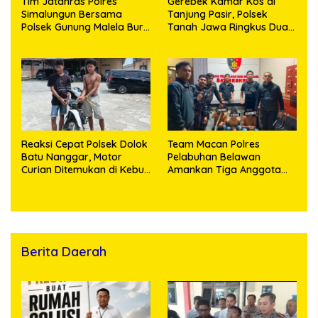
Tim Jatanras Polres
Gerebek Kamar Kos di
Simalungun Bersama
Tanjung Pasir, Polsek
Polsek Gunung Malela Buru
Tanah Jawa Ringkus Dua
Pelaku Curas hingga
Pengedar Sabu
Provinsi Riau dan Berhasil
Bekuk Tersangka
Reaksi Cepat Polsek Dolok
Team Macan Polres
Batu Nanggar, Motor
Pelabuhan Belawan
Curian Ditemukan di Kebun
Amankan Tiga Anggota
Sawit, Dua Bersaudara
Geng Motor di Marelan
Diringkus
Pasar 9
Berita Daerah