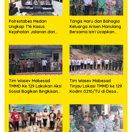
Polrestabes Medan
Tangis Haru dan Bahagia
Ungkap 716 Kasus
Keluarga Arisen Manulang
Kejahatan Jalanan dan
Bersama Istri Ucapkan
Hasil Operasi Pekat Toba
Terimakasih Kepada TNI,
2026, 906 Tersangka
Semoga Kedepannya TNI
Diamankan
Semakin Jaya
Tim Wasev Mabesad
Tim Wasev Mabesad
TMMD Ke 129 Lakukan Aksi
Tinjau Lokasi TMMD ke 129
Sosial Bagikan Bingkisan
Kodim 0210/TU di Desa
Tali Asih Kepada Warga
Sijarango Kecamatan
Desa Sijarango
Pakkat