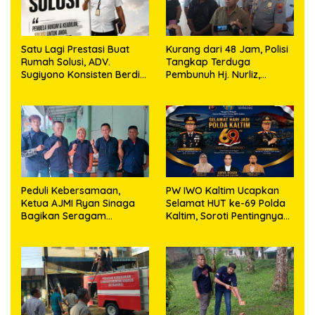
Satu Lagi Prestasi Buat
Kurang dari 48 Jam, Polisi
Rumah Solusi, ADV.
Tangkap Terduga
Sugiyono Konsisten Berdiri
Pembunuh Hj. Nurliz,
di Garis Keadilan
Keluarga Sampaikan
Apresiasi
Peduli Kebersamaan,
PW IWO Kaltim Ucapkan
Ketua AJMI Ryan Sinaga
Selamat HUT ke-69 Polda
Bagikan Seragam
Kaltim, Soroti Pentingnya
Wartawan Liputan Kodam
Sinergi Polisi dan Media
I/BB dan Jajaran