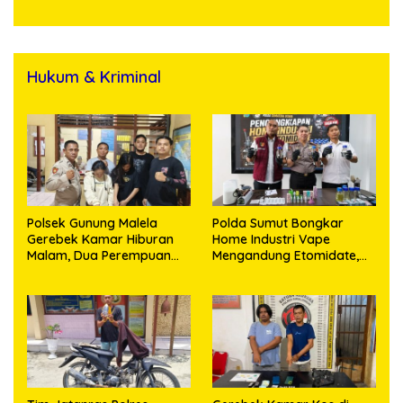
Hukum & Kriminal
Polsek Gunung Malela
Polda Sumut Bongkar
Gerebek Kamar Hiburan
Home Industri Vape
Malam, Dua Perempuan
Mengandung Etomidate,
Penikmat Sabu Menangis
Bahan Baku Diduga
Saat Diringkus
Dipasok dari Kamboja