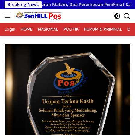
Langsung
uran Malam, Dua Perempuan Penikmat Sabu Menangis Saat Diri
Breaking News
ke
konten
Login
HOME
NASIONAL
POLITIK
HUKUM & KRIMINAL
DA