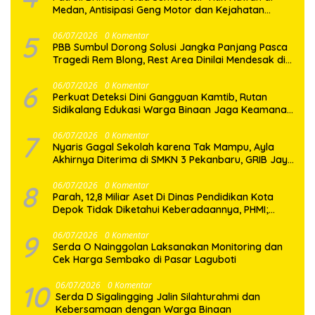
Medan, Antisipasi Geng Motor dan Kejahatan
Jalanan
5
06/07/2026
0 Komentar
PBB Sumbul Dorong Solusi Jangka Panjang Pasca
Tragedi Rem Blong, Rest Area Dinilai Mendesak di
Jalur Dairi–Karo
6
06/07/2026
0 Komentar
Perkuat Deteksi Dini Gangguan Kamtib, Rutan
Sidikalang Edukasi Warga Binaan Jaga Keamanan
Bersama
7
06/07/2026
0 Komentar
Nyaris Gagal Sekolah karena Tak Mampu, Ayla
Akhirnya Diterima di SMKN 3 Pekanbaru, GRIB Jaya
Datang Membawa Harapan
8
06/07/2026
0 Komentar
Parah, 12,8 Miliar Aset Di Dinas Pendidikan Kota
Depok Tidak Diketahui Keberadaannya, PHMI;
Hilang atau Dibuat Hilang ?
9
06/07/2026
0 Komentar
Serda O Nainggolan Laksanakan Monitoring dan
Cek Harga Sembako di Pasar Laguboti
10
06/07/2026
0 Komentar
Serda D Sigalingging Jalin Silahturahmi dan
Kebersamaan dengan Warga Binaan