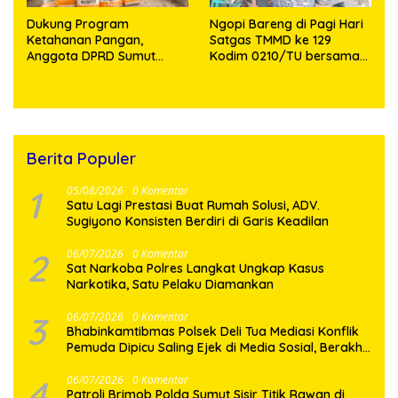
Dukung Program
Ngopi Bareng di Pagi Hari
Ketahanan Pangan,
Satgas TMMD ke 129
Anggota DPRD Sumut
Kodim 0210/TU bersama
Makmur Marpaung
Kepala Desa Huagong dan
Salurkan Bantuan Bibit
Warga
Jagung Ratusan Kilo ke
Toba
Berita Populer
1
05/08/2026
0 Komentar
Satu Lagi Prestasi Buat Rumah Solusi, ADV.
Sugiyono Konsisten Berdiri di Garis Keadilan
2
06/07/2026
0 Komentar
Sat Narkoba Polres Langkat Ungkap Kasus
Narkotika, Satu Pelaku Diamankan
3
06/07/2026
0 Komentar
Bhabinkamtibmas Polsek Deli Tua Mediasi Konflik
Pemuda Dipicu Saling Ejek di Media Sosial, Berakhir
Damai
4
06/07/2026
0 Komentar
Patroli Brimob Polda Sumut Sisir Titik Rawan di