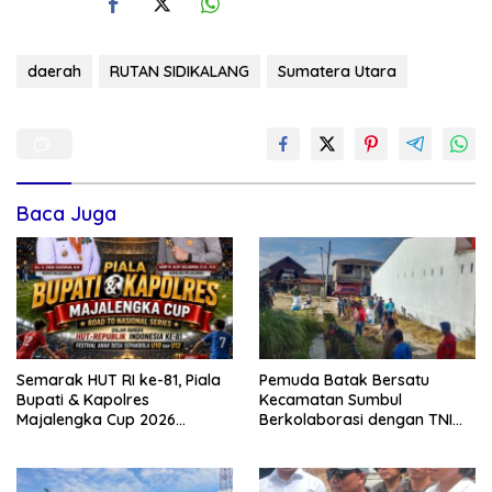
daerah
RUTAN SIDIKALANG
Sumatera Utara
Baca Juga
Semarak HUT RI ke-81, Piala
Pemuda Batak Bersatu
Bupati & Kapolres
Kecamatan Sumbul
Majalengka Cup 2026
Berkolaborasi dengan TNI
Kobarkan Semangat
Gelar Pembersihan Massal
Generasi Muda
Sambut HUT Korem 023/KS
dan HUT Ke-81 Kemerdekaan