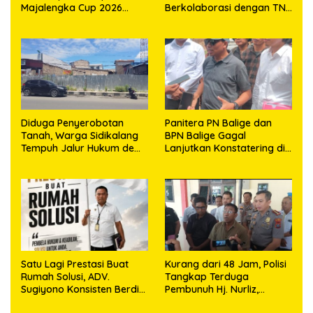
Majalengka Cup 2026
Berkolaborasi dengan TNI
Kobarkan Semangat
Gelar Pembersihan Massal
Generasi Muda
Sambut HUT Korem
023/KS dan HUT Ke-81
Kemerdekaan RI
Diduga Penyerobotan
Panitera PN Balige dan
Tanah, Warga Sidikalang
BPN Balige Gagal
Tempuh Jalur Hukum demi
Lanjutkan Konstatering di
Memperjuangkan Hak
Ajibata, Warga Sebut
Kepemilikan
Objek Salah Lokasi
Satu Lagi Prestasi Buat
Kurang dari 48 Jam, Polisi
Rumah Solusi, ADV.
Tangkap Terduga
Sugiyono Konsisten Berdiri
Pembunuh Hj. Nurliz,
di Garis Keadilan
Keluarga Sampaikan