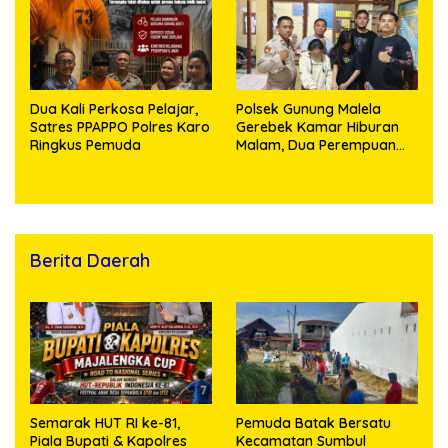
Dua Kali Perkosa Pelajar,
Polsek Gunung Malela
Satres PPAPPO Polres Karo
Gerebek Kamar Hiburan
Ringkus Pemuda
Malam, Dua Perempuan
Penikmat Sabu Menangis
Saat Diringkus
Berita Daerah
Semarak HUT RI ke-81,
Pemuda Batak Bersatu
Piala Bupati & Kapolres
Kecamatan Sumbul