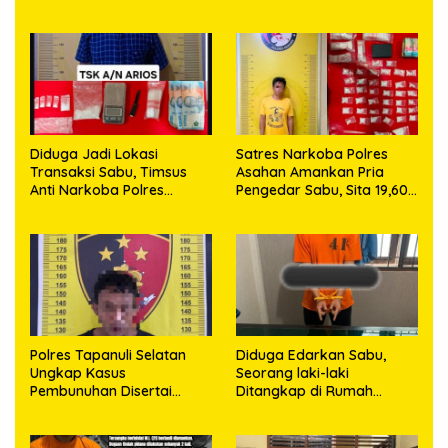
Diduga Jadi Lokasi
Satres Narkoba Polres
Transaksi Sabu, Timsus
Asahan Amankan Pria
Anti Narkoba Polres
Pengedar Sabu, Sita 19,60
Asahan Amankan Seorang
Gram Barang Bukti
Pria dengan Barang Bukti
63,67 Gram Sabu
Polres Tapanuli Selatan
Diduga Edarkan Sabu,
Ungkap Kasus
Seorang laki-laki
Pembunuhan Disertai
Ditangkap di Rumah
Kekerasan Seksual
Kosong, Polisi Sita
terhadap Anak, Pelaku
Timbangan Digital dan
Ditangkap
Puluhan Plastik Klip