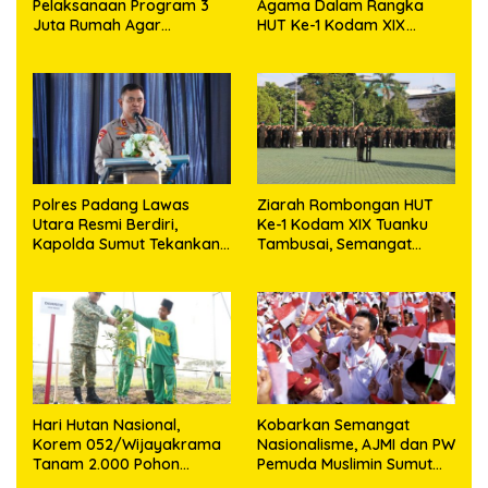
Pelaksanaan Program 3
Agama Dalam Rangka
Juta Rumah Agar
HUT Ke-1 Kodam XIX
Sejahterakan Rakyat
Tuanku Tambusai
Polres Padang Lawas
Ziarah Rombongan HUT
Utara Resmi Berdiri,
Ke-1 Kodam XIX Tuanku
Kapolda Sumut Tekankan
Tambusai, Semangat
Pelayanan Humanis dan
Juang Pahlawan Jadi
Penambahan Personel
Teladan Prajurit
Hari Hutan Nasional,
Kobarkan Semangat
Korem 052/Wijayakrama
Nasionalisme, AJMI dan PW
Tanam 2.000 Pohon
Pemuda Muslimin Sumut
Sebagai “Kado untuk
Akan Bagikan Ribuan