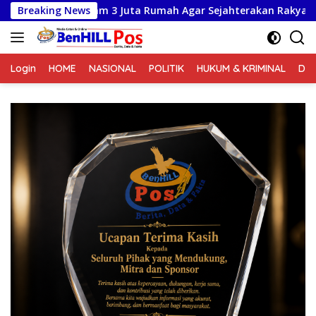
Langsung
gram 3 Juta Rumah Agar Sejahterakan Rakyat
Breaking News
Doa Ber
ke
konten
Login
HOME
NASIONAL
POLITIK
HUKUM & KRIMINAL
DA