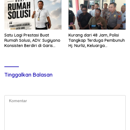
Satu Lagi Prestasi Buat
Kurang dari 48 Jam, Polisi
Rumah Solusi, ADV. Sugiyono
Tangkap Terduga Pembunuh
Konsisten Berdiri di Garis
Hj. Nurliz, Keluarga
Keadilan
Sampaikan Apresiasi
Tinggalkan Balasan
Alamat email Anda tidak akan dipublikasikan.
Ruas yang wajib
ditandai
*