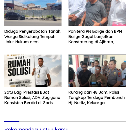
RI
Diduga Penyerobotan Tanah,
Panitera PN Balige dan BPN
Warga Sidikalang Tempuh
Balige Gagal Lanjutkan
Jalur Hukum demi
Konstatering di Ajibata,
Memperjuangkan Hak
Warga Sebut Objek Salah
Kepemilikan
Lokasi
Satu Lagi Prestasi Buat
Kurang dari 48 Jam, Polisi
Rumah Solusi, ADV. Sugiyono
Tangkap Terduga Pembunuh
Konsisten Berdiri di Garis
Hj. Nurliz, Keluarga
Keadilan
Sampaikan Apresiasi
Rekomendasi untuk kamu