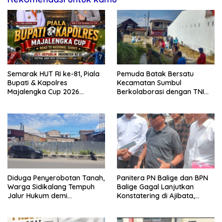
Semarak HUT RI ke-81, Piala
Pemuda Batak Bersatu
Bupati & Kapolres
Kecamatan Sumbul
Majalengka Cup 2026
Berkolaborasi dengan TNI
Kobarkan Semangat
Gelar Pembersihan Massal
Generasi Muda
Sambut HUT Korem 023/KS
dan HUT Ke-81 Kemerdekaan
RI
Diduga Penyerobotan Tanah,
Panitera PN Balige dan BPN
Warga Sidikalang Tempuh
Balige Gagal Lanjutkan
Jalur Hukum demi
Konstatering di Ajibata,
Memperjuangkan Hak
Warga Sebut Objek Salah
Kepemilikan
Lokasi