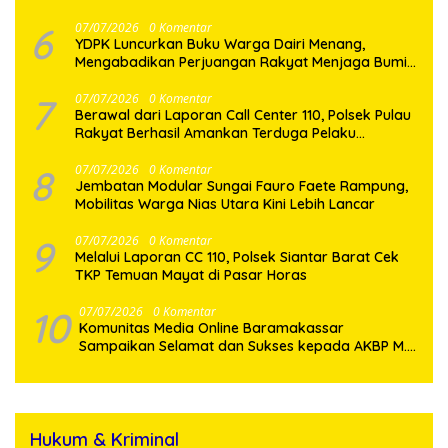
6
07/07/2026
0 Komentar
YDPK Luncurkan Buku Warga Dairi Menang,
Mengabadikan Perjuangan Rakyat Menjaga Bumi
Dairi Melalui Jalur Hukum
7
07/07/2026
0 Komentar
Berawal dari Laporan Call Center 110, Polsek Pulau
Rakyat Berhasil Amankan Terduga Pelaku
Penyalahgunaan Narkotika
8
07/07/2026
0 Komentar
Jembatan Modular Sungai Fauro Faete Rampung,
Mobilitas Warga Nias Utara Kini Lebih Lancar
9
07/07/2026
0 Komentar
Melalui Laporan CC 110, Polsek Siantar Barat Cek
TKP Temuan Mayat di Pasar Horas
10
07/07/2026
0 Komentar
Komunitas Media Online Baramakassar
Sampaikan Selamat dan Sukses kepada AKBP M.
Aldy Sulaiman atas Amanah Jabatan Baru
Hukum & Kriminal