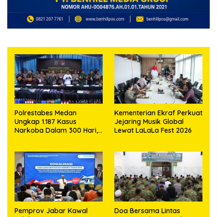
Polrestabes Medan
Kementerian Ekraf Perkuat
Ungkap 1.187 Kasus
Jejaring Musik Global
Narkoba Dalam 300 Hari,
Lewat LaLaLa Fest 2026
Musnahkan Puluhan
Kilogram Barang Bukti
Pemprov Jabar Kawal
Doa Bersama Lintas