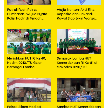
Patroli Rutin Polres
Wajib Nonton! Aksi Elite
Humbahas, Wujud Nyata
Kopaska dan Srikandi
Polisi Hadir di Tengah
Kowal Siap Bikin Warga
Masyarakat
Makassar Terpukau
Meriahkan HUT RI Ke-81,
Semarak Lomba HUT
Kodim 0210/TU Gelar
Kemerdekaan RI Ke-81 di
Berbagai Lomba
Makodim 0210/TU
Polsek Silaen Mediasi
Sambut HUT Kemerdekaan