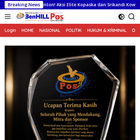
Langsung
ton! Aksi Elite Kopaska dan Srikandi Kowal Siap Bikin Warga 
Breaking News
ke
konten
Login
HOME
NASIONAL
POLITIK
HUKUM & KRIMINAL
DA