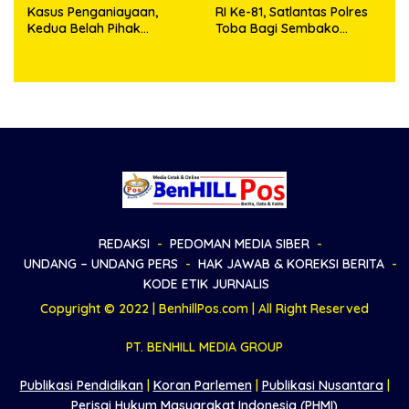
Kasus Penganiayaan,
RI Ke-81, Satlantas Polres
Kedua Belah Pihak
Toba Bagi Sembako
Sepakat Damai
Kepada Warga Kurang
Mampu
REDAKSI
PEDOMAN MEDIA SIBER
UNDANG – UNDANG PERS
HAK JAWAB & KOREKSI BERITA
KODE ETIK JURNALIS
Copyright © 2022 | BenhillPos.com | All Right Reserved
PT. BENHILL MEDIA GROUP
Publikasi Pendidikan
|
Koran Parlemen
|
Publikasi Nusantara
|
Perisai Hukum Masyarakat Indonesia (PHMI)