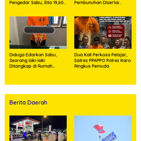
Pengedar Sabu, Sita 19,60
Pembunuhan Disertai
Gram Barang Bukti
Kekerasan Seksual
terhadap Anak, Pelaku
Ditangkap
Diduga Edarkan Sabu,
Dua Kali Perkosa Pelajar,
Seorang laki-laki
Satres PPAPPO Polres Karo
Ditangkap di Rumah
Ringkus Pemuda
Kosong, Polisi Sita
Timbangan Digital dan
Puluhan Plastik Klip
Berita Daerah