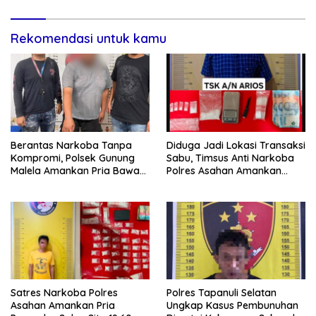
Rekomendasi untuk kamu
Berantas Narkoba Tanpa
Diduga Jadi Lokasi Transaksi
Kompromi, Polsek Gunung
Sabu, Timsus Anti Narkoba
Malela Amankan Pria Bawa
Polres Asahan Amankan
Sabu di Nagori Karangsari
Seorang Pria dengan Barang
Bukti 63,67 Gram Sabu
Satres Narkoba Polres
Polres Tapanuli Selatan
Asahan Amankan Pria
Ungkap Kasus Pembunuhan