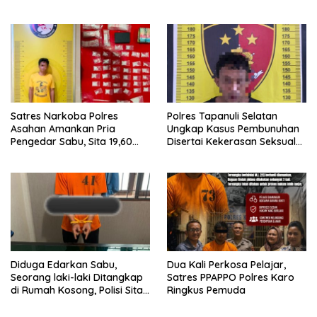
Sabu di Nagori Karangsari
Seorang Pria dengan Barang
Bukti 63,67 Gram Sabu
Satres Narkoba Polres
Polres Tapanuli Selatan
Asahan Amankan Pria
Ungkap Kasus Pembunuhan
Pengedar Sabu, Sita 19,60
Disertai Kekerasan Seksual
Gram Barang Bukti
terhadap Anak, Pelaku
Ditangkap
Diduga Edarkan Sabu,
Dua Kali Perkosa Pelajar,
Seorang laki-laki Ditangkap
Satres PPAPPO Polres Karo
di Rumah Kosong, Polisi Sita
Ringkus Pemuda
Timbangan Digital dan
Puluhan Plastik Klip