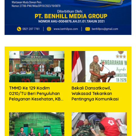
TMMD Ke 129 Kodim
Bekali Dansatkowil,
0210/TU Beri Penyuluhan
Wakasad Tekankan
Pelayanan Kesehatan, KB
Pentingnya Komunikasi
dan Stunting di Desa
Sijarango