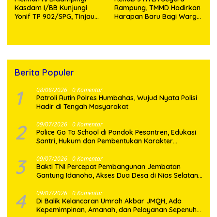
Kasdam I/BB Kunjungi
Rampung, TMMD Hadirkan
Yonif TP 902/SPG, Tinjau
Harapan Baru Bagi Warga
Fasilitas dan Beri Motivasi
Desa Sijarango
Prajurit
Berita Populer
1
08/08/2026
0 Komentar
Patroli Rutin Polres Humbahas, Wujud Nyata Polisi
Hadir di Tengah Masyarakat
2
09/07/2026
0 Komentar
Police Go To School di Pondok Pesantren, Edukasi
Santri, Hukum dan Pembentukan Karakter
Generasi Muda
3
09/07/2026
0 Komentar
Bakti TNI Percepat Pembangunan Jembatan
Gantung Idanoho, Akses Dua Desa di Nias Selatan
Segera Pulih
4
09/07/2026
0 Komentar
Di Balik Kelancaran Umrah Akbar JMQH, Ada
Kepemimpinan, Amanah, dan Pelayanan Sepenuh