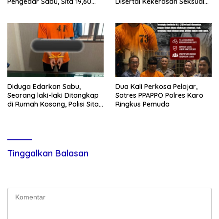
Pengedar Sabu, Sita 19,60
Disertai Kekerasan Seksual
Gram Barang Bukti
terhadap Anak, Pelaku
Ditangkap
Diduga Edarkan Sabu,
Dua Kali Perkosa Pelajar,
Seorang laki-laki Ditangkap
Satres PPAPPO Polres Karo
di Rumah Kosong, Polisi Sita
Ringkus Pemuda
Timbangan Digital dan
Puluhan Plastik Klip
Tinggalkan Balasan
Alamat email Anda tidak akan dipublikasikan.
Ruas yang wajib
ditandai
*