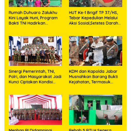
Rumah Duhuaro Zalukhu
HUT Ke-1 Brigif TP 37/HS,
Kini Layak Huni, Program
Tebar Kepedulian Melalui
Bakti TNI Hadirkan
Aksi Sosial,Setetes Darah
Harapan Baru di Nias
Menjadi Harapan Hidup
Utara
Bagi Yang Membutuhkan
Sinergi Pemerintah, TNI,
KDM dan Kapolda Jabar
Polri, dan Masyarakat Jadi
Musnahkan Barang Bukti
Kunci Ciptakan Kondisi
Kejahatan, Termasuk
Aman dan Kondusif
Knalpot Brong dan
Tramadol
Menhan RI Didampingi
Rehab 5 RTLH Segera