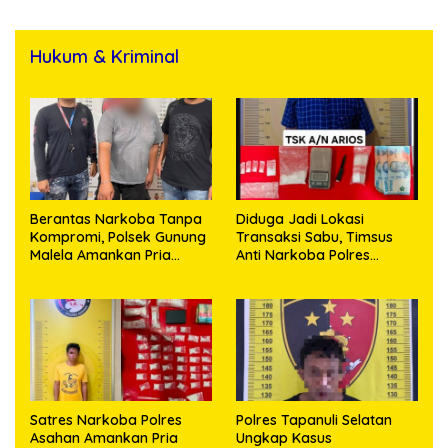
Hukum & Kriminal
Berantas Narkoba Tanpa
Diduga Jadi Lokasi
Kompromi, Polsek Gunung
Transaksi Sabu, Timsus
Malela Amankan Pria
Anti Narkoba Polres
Bawa Sabu di Nagori
Asahan Amankan Seorang
Karangsari
Pria dengan Barang Bukti
63,67 Gram Sabu
Satres Narkoba Polres
Polres Tapanuli Selatan
Asahan Amankan Pria
Ungkap Kasus