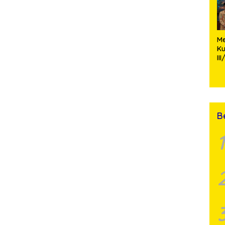
M
K
II
P
Ko
Si
St
B
1