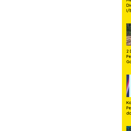
D
I/
TP
Fa
Mo
2 
P
G
P
12
Ca
Ka
Pe
d
P
Pe