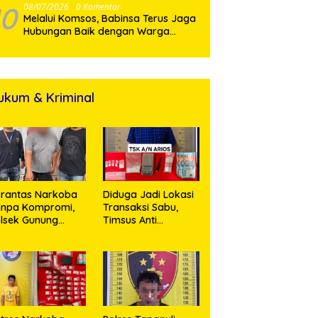
10
08/07/2026
0 Komentar
Melalui Komsos, Babinsa Terus Jaga
Hubungan Baik dengan Warga
Binaan
ukum & Kriminal
rantas Narkoba
Diduga Jadi Lokasi
anpa Kompromi,
Transaksi Sabu,
lsek Gunung
Timsus Anti
alela Amankan
Narkoba Polres
ia Bawa Sabu di
Asahan Amankan
gori Karangsari
Seorang Pria
dengan Barang
Bukti 63,67 Gram
Sabu