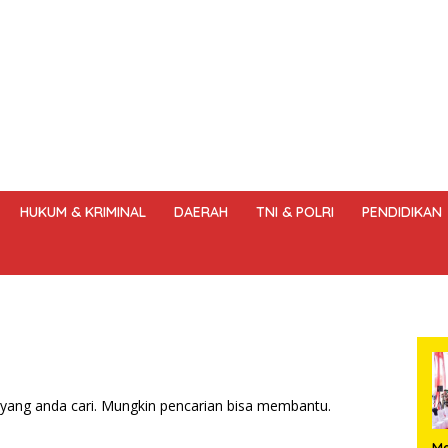
HUKUM & KRIMINAL
DAERAH
TNI & POLRI
PENDIDIKAN
DANG – UNDANG PERS
HAK JAWAB & KOREKSI BERITA
KODE
yang anda cari. Mungkin pencarian bisa membantu.
Me