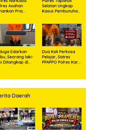
tres Narkoba
Polres Tapanuli
lres Asahan
Selatan Ungkap
ankan Pria
Kasus Pembunuhan
ngedar Sabu, Sita
Disertai Kekerasan
,60 Gram Barang
Seksual terhadap
kti
Anak, Pelaku
Ditangkap
duga Edarkan
Dua Kali Perkosa
bu, Seorang laki-
Pelajar, Satres
ki Ditangkap di
PPAPPO Polres Karo
umah Kosong,
Ringkus Pemuda
lisi Sita
mbangan Digital
n Puluhan Plastik
ip
erita Daerah