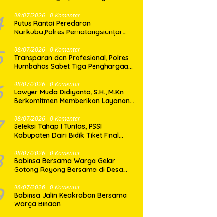
Shabu di Medan Marelan
4
08/07/2026
0 Komentar
Putus Rantai Peredaran
Narkoba,Polres Pematangsianțar
Amankan Pemilik Ekstasi 8 Butir
5
08/07/2026
0 Komentar
Transparan dan Profesional, Polres
Humbahas Sabet Tiga Penghargaan
dari KPPN Balige
6
08/07/2026
0 Komentar
Lawyer Muda Didiyanto, S.H., M.Kn.
Berkomitmen Memberikan Layanan
Hukum Profesional dan Berorientasi
Pada Keadilan
7
08/07/2026
0 Komentar
Seleksi Tahap I Tuntas, PSSI
Kabupaten Dairi Bidik Tiket Final
Porprovsu Sumut 2026
8
08/07/2026
0 Komentar
Babinsa Bersama Warga Gelar
Gotong Royong Bersama di Desa
Gasaribu
9
08/07/2026
0 Komentar
Babinsa Jalin Keakraban Bersama
Warga Binaan