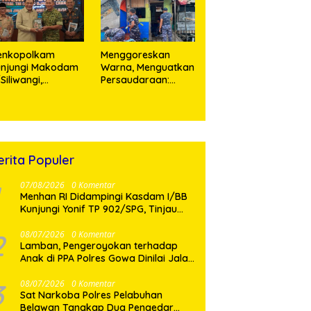
enkopolkam
‎Menggoreskan
unjungi Makodam
Warna, Menguatkan
I/Siliwangi,
Persaudaraan:
angdam Tegaskan
Kodaeral I Bangun
mitmen Perkuat
Kedekatan Dengan
nergi Menjaga
Masyarakat Pesisir
abilitas Nasional
erita Populer
07/08/2026
0 Komentar
Menhan RI Didampingi Kasdam I/BB
Kunjungi Yonif TP 902/SPG, Tinjau
Fasilitas dan Beri Motivasi Prajurit
2
08/07/2026
0 Komentar
Lamban, Pengeroyokan terhadap
Anak di PPA Polres Gowa Dinilai Jalan
di Tempat
3
08/07/2026
0 Komentar
Sat Narkoba Polres Pelabuhan
Belawan Tangkap Dua Pengedar