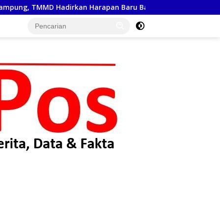
Hadirkan Harapan Baru Bagi Warga Desa Sijarango
2 