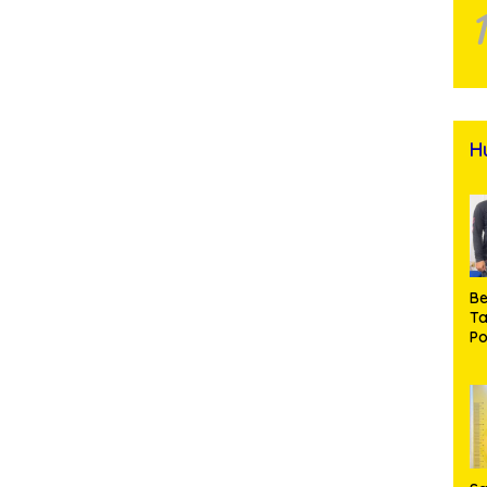
H
Be
T
Po
M
Pr
Na