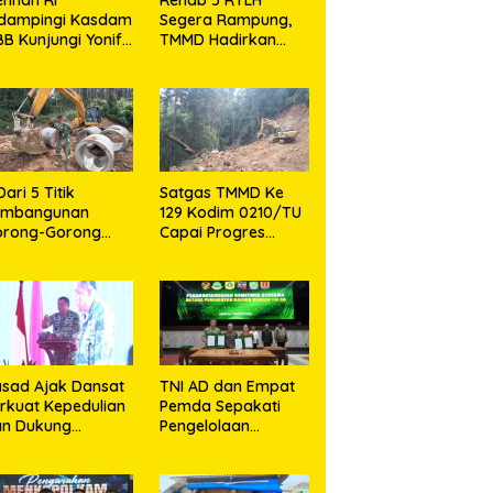
idampingi Kasdam
Segera Rampung,
BB Kunjungi Yonif
TMMD Hadirkan
 902/SPG, Tinjau
Harapan Baru Bagi
silitas dan Beri
Warga Desa
tivasi Prajurit
Sijarango
Dari 5 Titik
Satgas TMMD Ke
embangunan
129 Kodim 0210/TU
orong-Gorong
Capai Progres
rogram TMMD ke
Pembukaan Jalan
9 Kodim 0210/TU
98,11 Persen
pai 100 Persen
sad Ajak Dansat
TNI AD dan Empat
rkuat Kepedulian
Pemda Sepakati
an Dukung
Pengelolaan
rogram
Sampah Berbasis
merintah
Teknologi