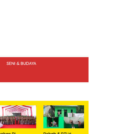
SENI & BUDAYA
 ETIK JURNALIS
nhan RI
Rehab 5 RTLH