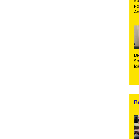
Sa
Po
Am
Pe
19
Bu
Di
Sa
la
R
Po
Ti
da
Kl
B