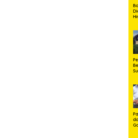
B
Di
Hi
de
Ku
Ki
Ma
Te
H
P
Be
S
Be
de
P
Ma
K
HU
K
Pa
da
Ga
Ko
Aj