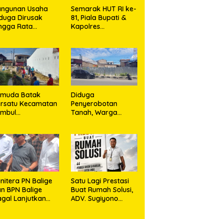
angunan Usaha
Semarak HUT RI ke-
duga Dirusak
81, Piala Bupati &
ngga Rata
Kapolres
ngan Tanah,
Majalengka Cup
asa Hukum Dike
2026 Kobarkan
rana Ujung dan
Semangat Generasi
sro Ujung Resmi
Muda
mpuh Jalur
ukum
emuda Batak
Diduga
rsatu Kecamatan
Penyerobotan
umbul
Tanah, Warga
rkolaborasi
Sidikalang Tempuh
ngan TNI Gelar
Jalur Hukum demi
embersihan
Memperjuangkan
ssal Sambut HUT
Hak Kepemilikan
orem 023/KS dan
T Ke-81
emerdekaan RI
nitera PN Balige
Satu Lagi Prestasi
n BPN Balige
Buat Rumah Solusi,
gal Lanjutkan
ADV. Sugiyono
nstatering di
Konsisten Berdiri di
ibata, Warga
Garis Keadilan