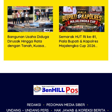
Bangunan Usaha Diduga
Semarak HUT RI ke-81,
Dirusak Hingga Rata
Piala Bupati & Kapolres
dengan Tanah, Kuasa
Majalengka Cup 2026
Hukum Dike Kirana Ujung
Kobarkan Semangat
dan Masro Ujung Resmi
Generasi Muda
Tempuh Jalur Hukum
REDAKSI
PEDOMAN MEDIA SIBER
UNDANG – UNDANG PERS
HAK JAWAB & KOREKSI BERITA