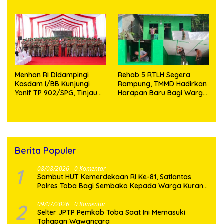
Aman dan Kondusif
Knalpot Brong dan
Tramadol
Menhan RI Didampingi
Rehab 5 RTLH Segera
Kasdam I/BB Kunjungi
Rampung, TMMD Hadirkan
Yonif TP 902/SPG, Tinjau
Harapan Baru Bagi Warga
Fasilitas dan Beri Motivasi
Desa Sijarango
Prajurit
Berita Populer
1
08/08/2026
0 Komentar
Sambut HUT Kemerdekaan RI Ke-81, Satlantas
Polres Toba Bagi Sembako Kepada Warga Kurang
Mampu
2
09/07/2026
0 Komentar
Selter JPTP Pemkab Toba Saat Ini Memasuki
Tahapan Wawancara