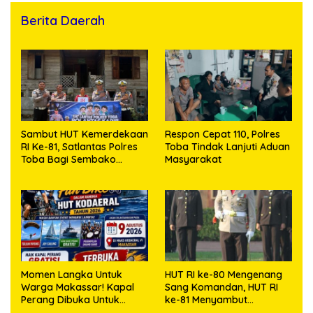
Berita Daerah
Sambut HUT Kemerdekaan
Respon Cepat 110, Polres
RI Ke-81, Satlantas Polres
Toba Tindak Lanjuti Aduan
Toba Bagi Sembako
Masyarakat
Kepada Warga Kurang
Mampu
Momen Langka Untuk
HUT RI ke-80 Mengenang
Warga Makassar! Kapal
Sang Komandan, HUT RI
Perang Dibuka Untuk
ke-81 Menyambut
Masyarakat
Kapolresta Kendari