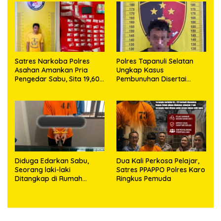
63,67 Gram Sabu
Satres Narkoba Polres
Polres Tapanuli Selatan
Asahan Amankan Pria
Ungkap Kasus
Pengedar Sabu, Sita 19,60
Pembunuhan Disertai
Gram Barang Bukti
Kekerasan Seksual
terhadap Anak, Pelaku
Ditangkap
Diduga Edarkan Sabu,
Dua Kali Perkosa Pelajar,
Seorang laki-laki
Satres PPAPPO Polres Karo
Ditangkap di Rumah
Ringkus Pemuda
Kosong, Polisi Sita
Timbangan Digital dan
Puluhan Plastik Klip