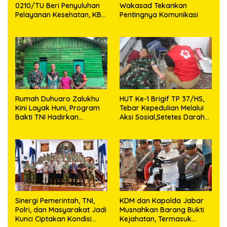
0210/TU Beri Penyuluhan
Wakasad Tekankan
Pelayanan Kesehatan, KB
Pentingnya Komunikasi
dan Stunting di Desa
Sijarango
Rumah Duhuaro Zalukhu
HUT Ke-1 Brigif TP 37/HS,
Kini Layak Huni, Program
Tebar Kepedulian Melalui
Bakti TNI Hadirkan
Aksi Sosial,Setetes Darah
Harapan Baru di Nias
Menjadi Harapan Hidup
Utara
Bagi Yang Membutuhkan
Sinergi Pemerintah, TNI,
KDM dan Kapolda Jabar
Polri, dan Masyarakat Jadi
Musnahkan Barang Bukti
Kunci Ciptakan Kondisi
Kejahatan, Termasuk