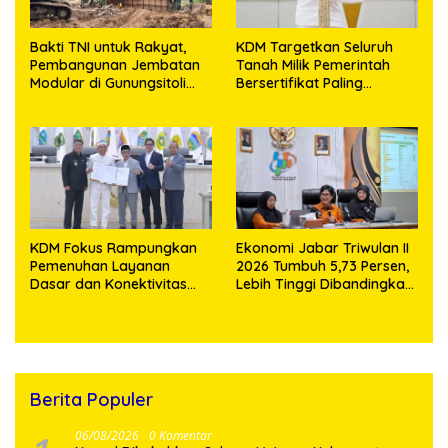
Bakti TNI untuk Rakyat,
KDM Targetkan Seluruh
Pembangunan Jembatan
Tanah Milik Pemerintah
Modular di Gunungsitoli
Bersertifikat Paling
Masuki Tahap Pengecoran
Lambat Tiga Tahun ke
Abutmen
Depan
KDM Fokus Rampungkan
Ekonomi Jabar Triwulan II
Pemenuhan Layanan
2026 Tumbuh 5,73 Persen,
Dasar dan Konektivitas
Lebih Tinggi Dibandingkan
Wilayah pada 2027
Nasional
Berita Populer
06/08/2026
0 Komentar