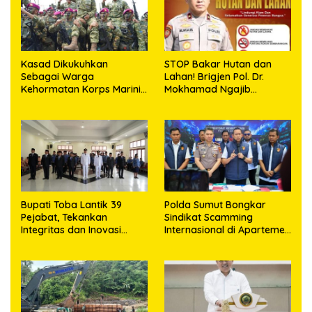
Kasad Dikukuhkan
STOP Bakar Hutan dan
Sebagai Warga
Lahan! Brigjen Pol. Dr.
Kehormatan Korps Marinir
Mokhamad Ngajib
TNI AL
Tegaskan: Jangan Rusak
Alam, Jangan Pertaruhkan
Masa Depan!
Bupati Toba Lantik 39
Polda Sumut Bongkar
Pejabat, Tekankan
Sindikat Scamming
Integritas dan Inovasi
Internasional di Apartemen
Pelayanan
Medan, Korban Rugi Rp6,7
Miliar