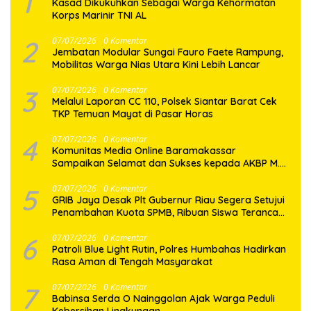
1
Kasad Dikukuhkan Sebagai Warga Kehormatan
Korps Marinir TNI AL
2
07/07/2026
0 Komentar
Jembatan Modular Sungai Fauro Faete Rampung,
Mobilitas Warga Nias Utara Kini Lebih Lancar
3
07/07/2026
0 Komentar
Melalui Laporan CC 110, Polsek Siantar Barat Cek
TKP Temuan Mayat di Pasar Horas
4
07/07/2026
0 Komentar
Komunitas Media Online Baramakassar
Sampaikan Selamat dan Sukses kepada AKBP M.
Aldy Sulaiman atas Amanah Jabatan Baru
5
07/07/2026
0 Komentar
GRIB Jaya Desak Plt Gubernur Riau Segera Setujui
Penambahan Kuota SPMB, Ribuan Siswa Terancam
Tak Tertampung
6
07/07/2026
0 Komentar
Patroli Blue Light Rutin, Polres Humbahas Hadirkan
Rasa Aman di Tengah Masyarakat
7
07/07/2026
0 Komentar
Babinsa Serda O Nainggolan Ajak Warga Peduli