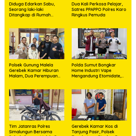
Diduga Edarkan Sabu,
Dua Kali Perkosa Pelajar,
Seorang laki-laki
Satres PPAPPO Polres Karo
Ditangkap di Rumah
Ringkus Pemuda
Kosong, Polisi Sita
Timbangan Digital dan
Puluhan Plastik Klip
Polsek Gunung Malela
Polda Sumut Bongkar
Gerebek Kamar Hiburan
Home Industri Vape
Malam, Dua Perempuan
Mengandung Etomidate,
Penikmat Sabu Menangis
Bahan Baku Diduga
Saat Diringkus
Dipasok dari Kamboja
Tim Jatanras Polres
Gerebek Kamar Kos di
Simalungun Bersama
Tanjung Pasir, Polsek