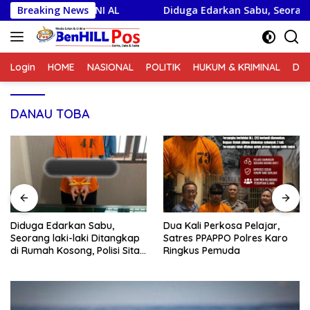
Langsung
inir TNI AL
Breaking News
Diduga Edarkan Sabu, Seorang laki-laki Di
ke
konten
Login
HOME
NASIONAL
POLITIK
HUKUM & KRIMINAL
DA
DANAU TOBA
Diduga Edarkan Sabu,
Dua Kali Perkosa Pelajar,
Seorang laki-laki Ditangkap
Satres PPAPPO Polres Karo
di Rumah Kosong, Polisi Sita
Ringkus Pemuda
Timbangan Digital dan
Puluhan Plastik Klip