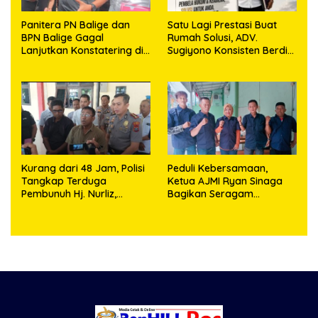
Panitera PN Balige dan
Satu Lagi Prestasi Buat
BPN Balige Gagal
Rumah Solusi, ADV.
Lanjutkan Konstatering di
Sugiyono Konsisten Berdiri
Ajibata, Warga Sebut
di Garis Keadilan
Objek Salah Lokasi
Kurang dari 48 Jam, Polisi
Peduli Kebersamaan,
Tangkap Terduga
Ketua AJMI Ryan Sinaga
Pembunuh Hj. Nurliz,
Bagikan Seragam
Keluarga Sampaikan
Wartawan Liputan Kodam
Apresiasi
I/BB dan Jajaran