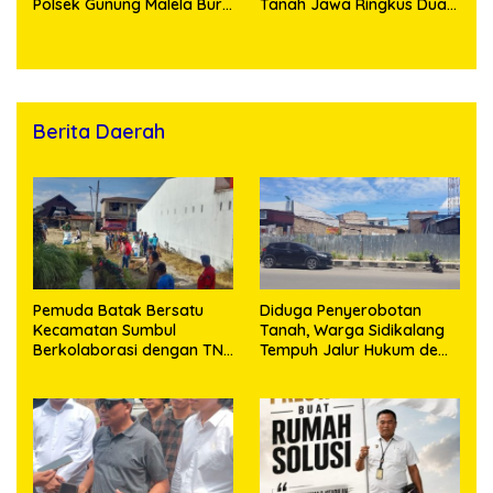
Polsek Gunung Malela Buru
Tanah Jawa Ringkus Dua
Pelaku Curas hingga
Pengedar Sabu
Provinsi Riau dan Berhasil
Bekuk Tersangka
Berita Daerah
Pemuda Batak Bersatu
Diduga Penyerobotan
Kecamatan Sumbul
Tanah, Warga Sidikalang
Berkolaborasi dengan TNI
Tempuh Jalur Hukum demi
Gelar Pembersihan Massal
Memperjuangkan Hak
Sambut HUT Korem
Kepemilikan
023/KS dan HUT Ke-81
Kemerdekaan RI