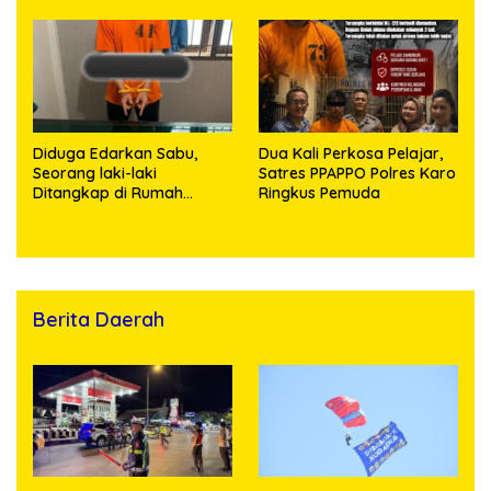
terhadap Anak, Pelaku
Ditangkap
Diduga Edarkan Sabu,
Dua Kali Perkosa Pelajar,
Seorang laki-laki
Satres PPAPPO Polres Karo
Ditangkap di Rumah
Ringkus Pemuda
Kosong, Polisi Sita
Timbangan Digital dan
Puluhan Plastik Klip
Berita Daerah