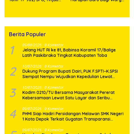
Fasilitas dan Beri Motivasi
Desa Sijarango
Prajurit
Berita Populer
1
09/08/2026
0 Komentar
Jelang HUT RI ke 81, Babinsa Koramil 17/Balige
Latih Paskibraka Tingkat Kabupaten Toba
2
10/07/2026
0 Komentar
Dukung Program Bupati Dairi, PUK F.SPTI–K.SPSI
Siempat Nempu Wujudkan Kepedulian Lewat
Gotong Royong Perbaikan Jalan Desa
3
10/07/2026
0 Komentar
Kodim 0210/TU Bersama Masyarakat Pererat
Kebersamaan Lewat Satu Layar dan Seribu
Semangat di Keseruan Nobar Piala Dunia 2026
4
09/07/2026
0 Komentar
PHMI Siap Hadiri Persidangan Melawan SMK Negeri
1 Kota Depok Terkait Gugatan Transparansi
Penggunaan Dana BOS Berkisar 6,9 Miliar
09/07/2026
0 Komentar