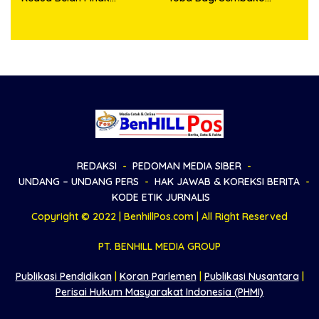
Sepakat Damai
Kepada Warga Kurang
Mampu
REDAKSI
PEDOMAN MEDIA SIBER
UNDANG – UNDANG PERS
HAK JAWAB & KOREKSI BERITA
KODE ETIK JURNALIS
Copyright © 2022 | BenhillPos.com | All Right Reserved
PT. BENHILL MEDIA GROUP
Publikasi Pendidikan
|
Koran Parlemen
|
Publikasi Nusantara
|
Perisai Hukum Masyarakat Indonesia (PHMI)