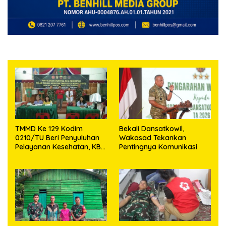
TMMD Ke 129 Kodim
Bekali Dansatkowil,
0210/TU Beri Penyuluhan
Wakasad Tekankan
Pelayanan Kesehatan, KB
Pentingnya Komunikasi
dan Stunting di Desa
Sijarango