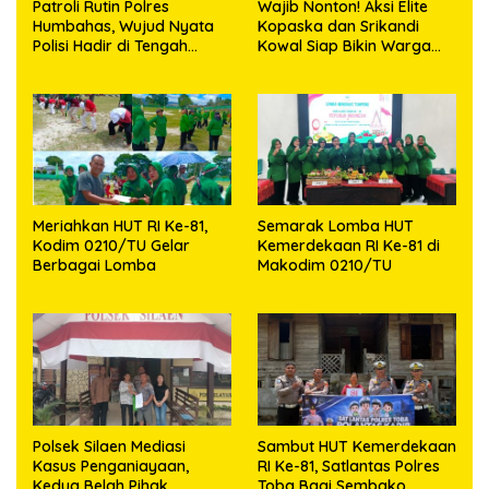
Patroli Rutin Polres
Wajib Nonton! Aksi Elite
Humbahas, Wujud Nyata
Kopaska dan Srikandi
Polisi Hadir di Tengah
Kowal Siap Bikin Warga
Masyarakat
Makassar Terpukau
Meriahkan HUT RI Ke-81,
Semarak Lomba HUT
Kodim 0210/TU Gelar
Kemerdekaan RI Ke-81 di
Berbagai Lomba
Makodim 0210/TU
Polsek Silaen Mediasi
Sambut HUT Kemerdekaan
Kasus Penganiayaan,
RI Ke-81, Satlantas Polres
Kedua Belah Pihak
Toba Bagi Sembako