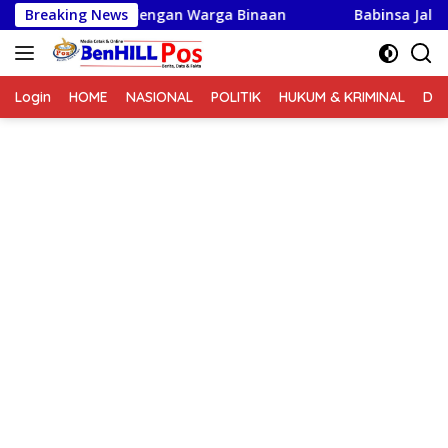
Langsung
armonis dengan Warga Binaan
Breaking News
Babinsa Jalin Komunikas
ke
konten
Login
HOME
NASIONAL
POLITIK
HUKUM & KRIMINAL
DA