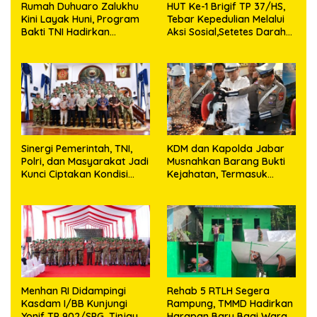
Rumah Duhuaro Zalukhu
HUT Ke-1 Brigif TP 37/HS,
Kini Layak Huni, Program
Tebar Kepedulian Melalui
Bakti TNI Hadirkan
Aksi Sosial,Setetes Darah
Harapan Baru di Nias
Menjadi Harapan Hidup
Utara
Bagi Yang Membutuhkan
Sinergi Pemerintah, TNI,
KDM dan Kapolda Jabar
Polri, dan Masyarakat Jadi
Musnahkan Barang Bukti
Kunci Ciptakan Kondisi
Kejahatan, Termasuk
Aman dan Kondusif
Knalpot Brong dan
Tramadol
Menhan RI Didampingi
Rehab 5 RTLH Segera
Kasdam I/BB Kunjungi
Rampung, TMMD Hadirkan
Yonif TP 902/SPG, Tinjau
Harapan Baru Bagi Warga