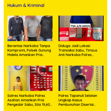
Hukum & Kriminal
Berantas Narkoba Tanpa
Diduga Jadi Lokasi
Kompromi, Polsek Gunung
Transaksi Sabu, Timsus
Malela Amankan Pria
Anti Narkoba Polres
Bawa Sabu di Nagori
Asahan Amankan Seorang
Karangsari
Pria dengan Barang Bukti
63,67 Gram Sabu
Satres Narkoba Polres
Polres Tapanuli Selatan
Asahan Amankan Pria
Ungkap Kasus
Pengedar Sabu, Sita 19,60
Pembunuhan Disertai
Gram Barang Bukti
Kekerasan Seksual