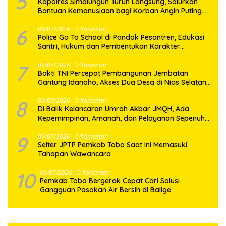
5
Kapolres Simalungun Turun Langsung, Salurkan
Bantuan Kemanusiaan bagi Korban Angin Puting
Beliung di Pematang Bandar
6
09/07/2026
0 Komentar
Police Go To School di Pondok Pesantren, Edukasi
Santri, Hukum dan Pembentukan Karakter
Generasi Muda
7
09/07/2026
0 Komentar
Bakti TNI Percepat Pembangunan Jembatan
Gantung Idanoho, Akses Dua Desa di Nias Selatan
Segera Pulih
8
09/07/2026
0 Komentar
Di Balik Kelancaran Umrah Akbar JMQH, Ada
Kepemimpinan, Amanah, dan Pelayanan Sepenuh
Hati
9
09/07/2026
0 Komentar
Selter JPTP Pemkab Toba Saat Ini Memasuki
Tahapan Wawancara
10
09/07/2026
0 Komentar
Pemkab Toba Bergerak Cepat Cari Solusi
Gangguan Pasokan Air Bersih di Balige