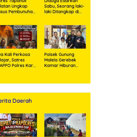
lres Tapanuli
Diduga Edarkan
latan Ungkap
Sabu, Seorang laki-
asus Pembunuhan
laki Ditangkap di
sertai Kekerasan
Rumah Kosong,
ksual terhadap
Polisi Sita
ak, Pelaku
Timbangan Digital
tangkap
dan Puluhan Plastik
Klip
a Kali Perkosa
Polsek Gunung
lajar, Satres
Malela Gerebek
APPO Polres Karo
Kamar Hiburan
ingkus Pemuda
Malam, Dua
Perempuan
Penikmat Sabu
Menangis Saat
Diringkus
erita Daerah