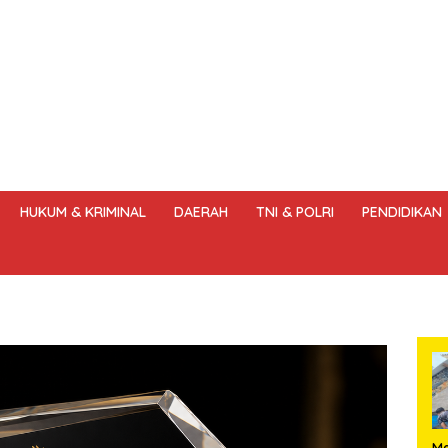
HUKUM & KRIMINAL
DAERAH
TNI & POLRI
PENDIDIKAN
DANG – UNDANG PERS
HAK JAWAB & KOREKSI BERITA
KODE
‎M