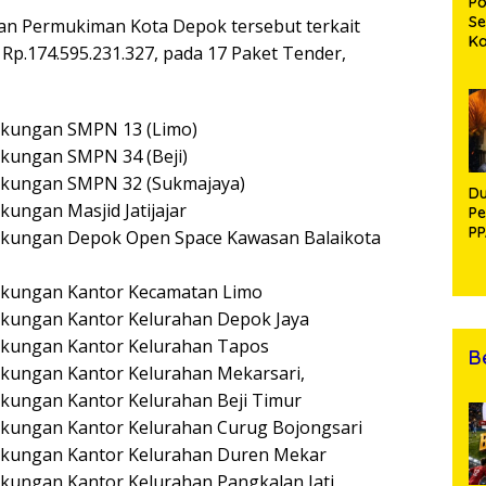
Po
Se
n Permukiman Kota Depok tersebut terkait
K
p.174.595.231.327, pada 17 Paket Tender,
Di
Se
An
Di
kungan SMPN 13 (Limo)
kungan SMPN 34 (Beji)
kungan SMPN 32 (Sukmajaya)
Du
ngan Masjid Jatijajar
Pe
PP
kungan Depok Open Space Kawasan Balaikota
R
kungan Kantor Kecamatan Limo
kungan Kantor Kelurahan Depok Jaya
kungan Kantor Kelurahan Tapos
B
ungan Kantor Kelurahan Mekarsari,
ungan Kantor Kelurahan Beji Timur
kungan Kantor Kelurahan Curug Bojongsari
kungan Kantor Kelurahan Duren Mekar
ungan Kantor Kelurahan Pangkalan Jati