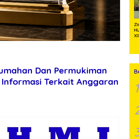
Z
H
XI
Ta
S
Pa
Te
erumahan Dan Permukiman
B
 Informasi Terkait Anggaran
1