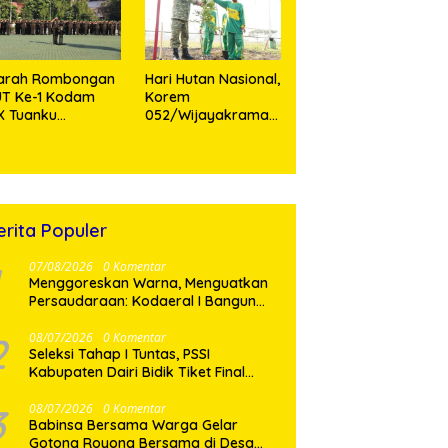
Personel
iarah Rombongan
Hari Hutan Nasional,
UT Ke-1 Kodam
Korem
X Tuanku
052/Wijayakrama
mbusai,
Tanam 2.000 Pohon
emangat Juang
Sebagai “Kado
hlawan Jadi
untuk Indonesia”
ladan Prajurit
erita Populer
07/08/2026
0 Komentar
‎Menggoreskan Warna, Menguatkan
Persaudaraan: Kodaeral I Bangun
Kedekatan Dengan Masyarakat
Pesisir
2
08/07/2026
0 Komentar
Seleksi Tahap I Tuntas, PSSI
Kabupaten Dairi Bidik Tiket Final
Porprovsu Sumut 2026
3
08/07/2026
0 Komentar
Babinsa Bersama Warga Gelar
Gotong Royong Bersama di Desa