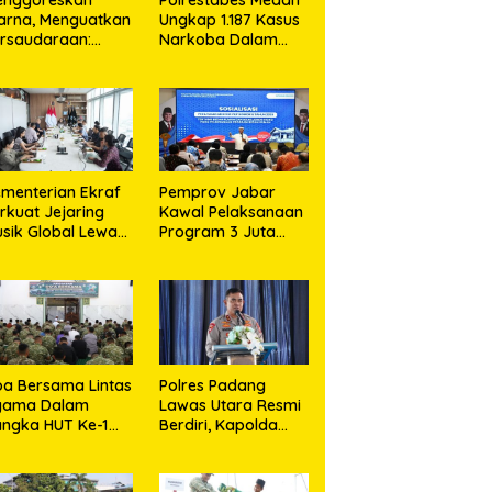
arna, Menguatkan
Ungkap 1.187 Kasus
rsaudaraan:
Narkoba Dalam
daeral I Bangun
300 Hari,
edekatan Dengan
Musnahkan Puluhan
syarakat Pesisir
Kilogram Barang
Bukti
menterian Ekraf
Pemprov Jabar
rkuat Jejaring
Kawal Pelaksanaan
sik Global Lewat
Program 3 Juta
LaLa Fest 2026
Rumah Agar
Sejahterakan
Rakyat
a Bersama Lintas
Polres Padang
gama Dalam
Lawas Utara Resmi
ngka HUT Ke-1
Berdiri, Kapolda
odam XIX Tuanku
Sumut Tekankan
ambusai
Pelayanan Humanis
dan Penambahan