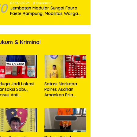
Penyalahgunaan Narkotika
10
07/07/2026
0 Komentar
Jembatan Modular Sungai Fauro
Faete Rampung, Mobilitas Warga
Nias Utara Kini Lebih Lancar
ukum & Kriminal
duga Jadi Lokasi
Satres Narkoba
ansaksi Sabu,
Polres Asahan
msus Anti
Amankan Pria
rkoba Polres
Pengedar Sabu, Sita
sahan Amankan
19,60 Gram Barang
orang Pria
Bukti
engan Barang
kti 63,67 Gram
abu