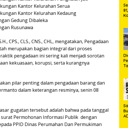
Se
kungan Kantor Kelurahan Serua
81
kungan Kantor Kelurahan Kedaung
Ka
ungan Gedung Dibaleka
Ma
2
kungan Rusunawa
Se
M
.H., CPS., CLS., CNS., CHL, mengatakan, Pengadaan
tah merupakan bagian integral dari proses
ktik pengadaan ini sering kali menjadi sorotan
D
P
naan kekuasaan, korupsi, serta kurangnya
T
Si
Ja
M
pakan pilar penting dalam pengadaan barang dan
Ha
Hermanto dalam keterangan resminya, senin 08
Sa
dasar gugatan tersebut adalah bahwa pada tanggal
Bu
AD
 surat Permohonan Informasi Publik dengan
Ko
kepada PPID Dinas Perumahan Dan Permukiman
Ga