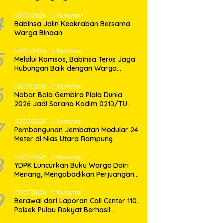
Gasaribu
4
08/07/2026
0 Komentar
Babinsa Jalin Keakraban Bersama
Warga Binaan
5
08/07/2026
0 Komentar
Melalui Komsos, Babinsa Terus Jaga
Hubungan Baik dengan Warga
Binaan
6
08/07/2026
0 Komentar
Nobar Bola Gembira Piala Dunia
2026 Jadi Sarana Kodim 0210/TU
Perkuat Komunikasi dan
Kebersamaan dengan Warga
7
07/07/2026
0 Komentar
Pembangunan Jembatan Modular 24
Meter di Nias Utara Rampung
8
07/07/2026
0 Komentar
YDPK Luncurkan Buku Warga Dairi
Menang, Mengabadikan Perjuangan
Rakyat Menjaga Bumi Dairi Melalui
Jalur Hukum
9
07/07/2026
0 Komentar
Berawal dari Laporan Call Center 110,
Polsek Pulau Rakyat Berhasil
Amankan Terduga Pelaku