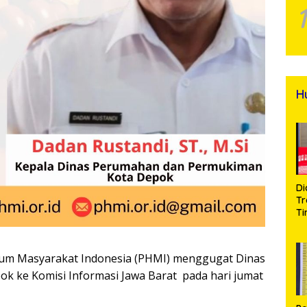
H
Di
Tr
Ti
Na
A
Se
kum Masyarakat Indonesia (PHMI) menggugat Dinas
d
Bu
 ke Komisi Informasi Jawa Barat pada hari jumat
S