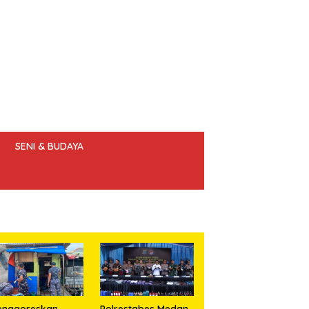
SENI & BUDAYA
 ETIK JURNALIS
enggoreskan
Polrestabes Medan