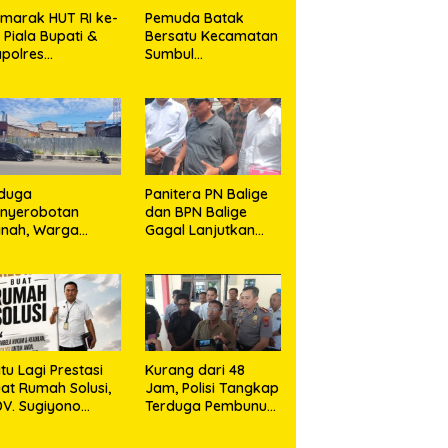
marak HUT RI ke-
Pemuda Batak
, Piala Bupati &
Bersatu Kecamatan
polres
Sumbul
jalengka Cup
Berkolaborasi
026 Kobarkan
dengan TNI Gelar
mangat Generasi
Pembersihan
uda
Massal Sambut HUT
Korem 023/KS dan
HUT Ke-81
Kemerdekaan RI
iduga
Panitera PN Balige
enyerobotan
dan BPN Balige
anah, Warga
Gagal Lanjutkan
dikalang Tempuh
Konstatering di
lur Hukum demi
Ajibata, Warga
emperjuangkan
Sebut Objek Salah
k Kepemilikan
Lokasi
tu Lagi Prestasi
Kurang dari 48
at Rumah Solusi,
Jam, Polisi Tangkap
V. Sugiyono
Terduga Pembunuh
nsisten Berdiri di
Hj. Nurliz, Keluarga
ris Keadilan
Sampaikan