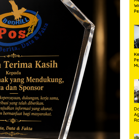
W
Pe
Ko
K
Ma
Ke
Pe
Mu
La
Do
A
Ra
K
T