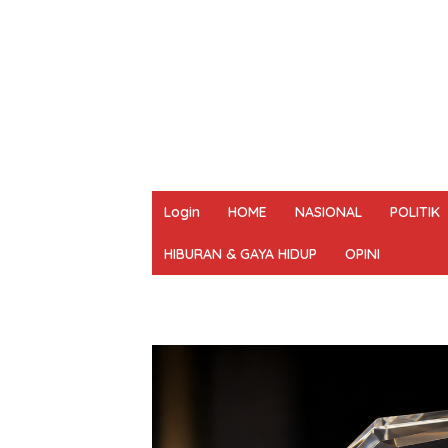
Login
HOME
NASIONAL
POLITIK
HIBURAN & GAYA HIDUP
OPINI
REDAKSI
PEDOMAN MEDIA SIBER
UN