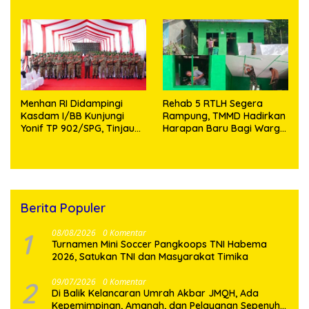
Aman dan Kondusif
Knalpot Brong dan
Tramadol
Menhan RI Didampingi
Rehab 5 RTLH Segera
Kasdam I/BB Kunjungi
Rampung, TMMD Hadirkan
Yonif TP 902/SPG, Tinjau
Harapan Baru Bagi Warga
Fasilitas dan Beri Motivasi
Desa Sijarango
Prajurit
Berita Populer
1
08/08/2026
0 Komentar
Turnamen Mini Soccer Pangkoops TNI Habema
2026, Satukan TNI dan Masyarakat Timika
2
09/07/2026
0 Komentar
Di Balik Kelancaran Umrah Akbar JMQH, Ada
Kepemimpinan, Amanah, dan Pelayanan Sepenuh