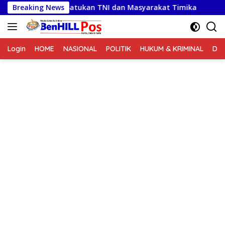
Langsung
bema 2026, Satukan TNI dan Masyarakat Timika
Breaking News
Sambu
ke
konten
Login
HOME
NASIONAL
POLITIK
HUKUM & KRIMINAL
DA