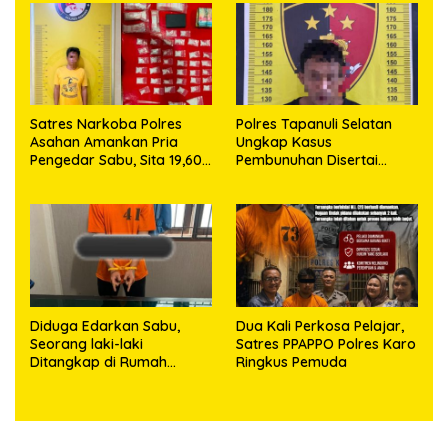
63,67 Gram Sabu
Satres Narkoba Polres
Polres Tapanuli Selatan
Asahan Amankan Pria
Ungkap Kasus
Pengedar Sabu, Sita 19,60
Pembunuhan Disertai
Gram Barang Bukti
Kekerasan Seksual
terhadap Anak, Pelaku
Ditangkap
Diduga Edarkan Sabu,
Dua Kali Perkosa Pelajar,
Seorang laki-laki
Satres PPAPPO Polres Karo
Ditangkap di Rumah
Ringkus Pemuda
Kosong, Polisi Sita
Timbangan Digital dan
Puluhan Plastik Klip