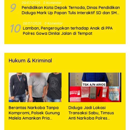
9
09/07/2026
0 Komentar
Pendidikan Kota Depok Ternoda, Dinas Pendidikan
Diduga Mark Up Papan Tulis Interaktif SD dan SMP
Sebesar 2,7 Miliar Lebih, PHMI Akan Gugat
10
08/07/2026
0 Komentar
Lamban, Pengeroyokan terhadap Anak di PPA
Polres Gowa Dinilai Jalan di Tempat
Hukum & Kriminal
Berantas Narkoba Tanpa
Diduga Jadi Lokasi
Kompromi, Polsek Gunung
Transaksi Sabu, Timsus
Malela Amankan Pria
Anti Narkoba Polres
Bawa Sabu di Nagori
Asahan Amankan Seorang
Karangsari
Pria dengan Barang Bukti