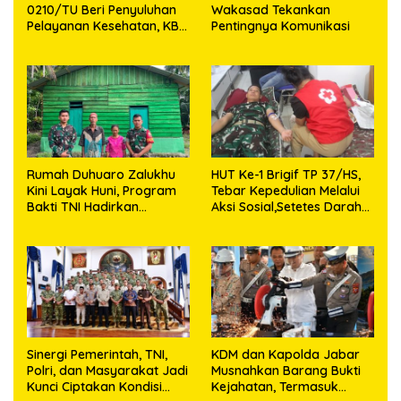
0210/TU Beri Penyuluhan
Wakasad Tekankan
Pelayanan Kesehatan, KB
Pentingnya Komunikasi
dan Stunting di Desa
Sijarango
Rumah Duhuaro Zalukhu
HUT Ke-1 Brigif TP 37/HS,
Kini Layak Huni, Program
Tebar Kepedulian Melalui
Bakti TNI Hadirkan
Aksi Sosial,Setetes Darah
Harapan Baru di Nias
Menjadi Harapan Hidup
Utara
Bagi Yang Membutuhkan
Sinergi Pemerintah, TNI,
KDM dan Kapolda Jabar
Polri, dan Masyarakat Jadi
Musnahkan Barang Bukti
Kunci Ciptakan Kondisi
Kejahatan, Termasuk