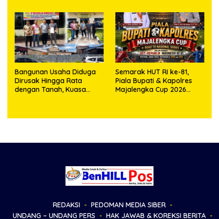
Bangunan Usaha Diduga
Semarak HUT RI ke-81,
Dirusak Hingga Rata
Piala Bupati & Kapolres
dengan Tanah, Kuasa
Majalengka Cup 2026
Hukum Dike Kirana Ujung
Kobarkan Semangat
dan Masro Ujung Resmi
Generasi Muda
Tempuh Jalur Hukum
REDAKSI
PEDOMAN MEDIA SIBER
UNDANG – UNDANG PERS
HAK JAWAB & KOREKSI BERITA