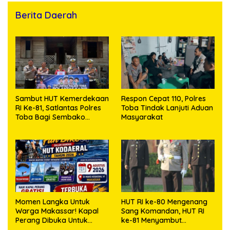
Berita Daerah
Sambut HUT Kemerdekaan
Respon Cepat 110, Polres
RI Ke-81, Satlantas Polres
Toba Tindak Lanjuti Aduan
Toba Bagi Sembako
Masyarakat
Kepada Warga Kurang
Mampu
Momen Langka Untuk
HUT RI ke-80 Mengenang
Warga Makassar! Kapal
Sang Komandan, HUT RI
Perang Dibuka Untuk
ke-81 Menyambut
Masyarakat
Kapolresta Kendari