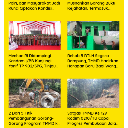
Polri, dan Masyarakat Jadi
Musnahkan Barang Bukti
Kunci Ciptakan Kondisi
Kejahatan, Termasuk
Aman dan Kondusif
Knalpot Brong dan
Tramadol
Menhan RI Didampingi
Rehab 5 RTLH Segera
Kasdam I/BB Kunjungi
Rampung, TMMD Hadirkan
Yonif TP 902/SPG, Tinjau
Harapan Baru Bagi Warga
Fasilitas dan Beri Motivasi
Desa Sijarango
Prajurit
2 Dari 5 Titik
Satgas TMMD Ke 129
Pembangunan Gorong-
Kodim 0210/TU Capai
Gorong Program TMMD ke
Progres Pembukaan Jalan