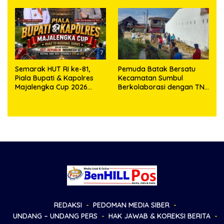
dan Masro Ujung Resmi
Tempuh Jalur Hukum
Semarak HUT RI ke-81,
Pemuda Batak Bersatu
Piala Bupati & Kapolres
Kecamatan Sumbul
Majalengka Cup 2026
Berkolaborasi dengan TNI
Kobarkan Semangat
Gelar Pembersihan Massal
Generasi Muda
Sambut HUT Korem
023/KS dan HUT Ke-81
Kemerdekaan RI
REDAKSI
PEDOMAN MEDIA SIBER
UNDANG – UNDANG PERS
HAK JAWAB & KOREKSI BERITA