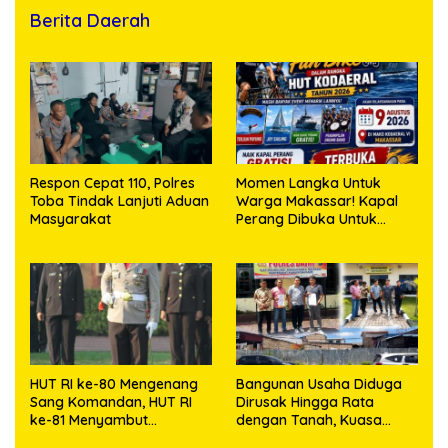
Berita Daerah
Respon Cepat 110, Polres
Momen Langka Untuk
Toba Tindak Lanjuti Aduan
Warga Makassar! Kapal
Masyarakat
Perang Dibuka Untuk
Masyarakat
HUT RI ke-80 Mengenang
Bangunan Usaha Diduga
Sang Komandan, HUT RI
Dirusak Hingga Rata
ke-81 Menyambut
dengan Tanah, Kuasa
Kapolresta Kendari
Hukum Dike Kirana Ujung