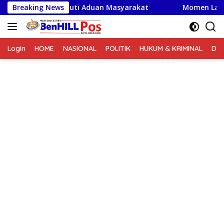
Langsung
ba Tindak Lanjuti Aduan Masyarakat
Breaking News
Momen Langka Unt
ke
konten
Login
HOME
NASIONAL
POLITIK
HUKUM & KRIMINAL
DA