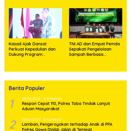
129 Kodim 0210/TU Capai
98,11 Persen
100 Persen
Kasad Ajak Dansat
TNI AD dan Empat Pemda
Perkuat Kepedulian dan
Sepakati Pengelolaan
Dukung Program
Sampah Berbasis
Pemerintah
Teknologi
Berita Populer
1
08/08/2026
0 Komentar
Respon Cepat 110, Polres Toba Tindak Lanjuti
Aduan Masyarakat
2
08/07/2026
0 Komentar
Lamban, Pengeroyokan terhadap Anak di PPA
Polres Gowa Dinilai Jalan di Tempat