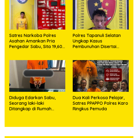
63,67 Gram Sabu
Satres Narkoba Polres
Polres Tapanuli Selatan
Asahan Amankan Pria
Ungkap Kasus
Pengedar Sabu, Sita 19,60
Pembunuhan Disertai
Gram Barang Bukti
Kekerasan Seksual
terhadap Anak, Pelaku
Ditangkap
Diduga Edarkan Sabu,
Dua Kali Perkosa Pelajar,
Seorang laki-laki
Satres PPAPPO Polres Karo
Ditangkap di Rumah
Ringkus Pemuda
Kosong, Polisi Sita
Timbangan Digital dan
Puluhan Plastik Klip