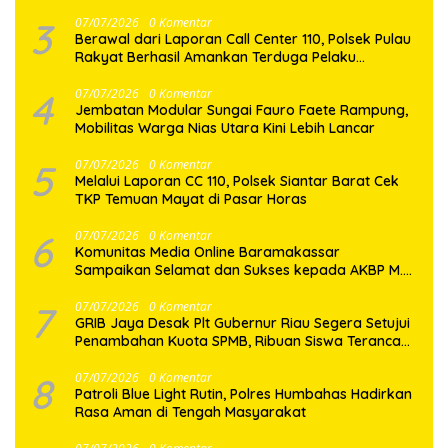
Dairi Melalui Jalur Hukum
3
07/07/2026
0 Komentar
Berawal dari Laporan Call Center 110, Polsek Pulau
Rakyat Berhasil Amankan Terduga Pelaku
Penyalahgunaan Narkotika
4
07/07/2026
0 Komentar
Jembatan Modular Sungai Fauro Faete Rampung,
Mobilitas Warga Nias Utara Kini Lebih Lancar
5
07/07/2026
0 Komentar
Melalui Laporan CC 110, Polsek Siantar Barat Cek
TKP Temuan Mayat di Pasar Horas
6
07/07/2026
0 Komentar
Komunitas Media Online Baramakassar
Sampaikan Selamat dan Sukses kepada AKBP M.
Aldy Sulaiman atas Amanah Jabatan Baru
7
07/07/2026
0 Komentar
GRIB Jaya Desak Plt Gubernur Riau Segera Setujui
Penambahan Kuota SPMB, Ribuan Siswa Terancam
Tak Tertampung
8
07/07/2026
0 Komentar
Patroli Blue Light Rutin, Polres Humbahas Hadirkan
Rasa Aman di Tengah Masyarakat