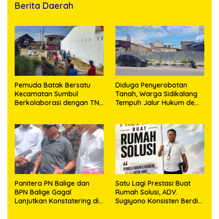
Berita Daerah
Pemuda Batak Bersatu
Diduga Penyerobotan
Kecamatan Sumbul
Tanah, Warga Sidikalang
Berkolaborasi dengan TNI
Tempuh Jalur Hukum demi
Gelar Pembersihan Massal
Memperjuangkan Hak
Sambut HUT Korem
Kepemilikan
023/KS dan HUT Ke-81
Kemerdekaan RI
Panitera PN Balige dan
Satu Lagi Prestasi Buat
BPN Balige Gagal
Rumah Solusi, ADV.
Lanjutkan Konstatering di
Sugiyono Konsisten Berdiri
Ajibata, Warga Sebut
di Garis Keadilan
Objek Salah Lokasi