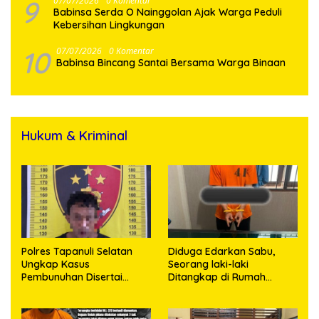
9
07/07/2026
0 Komentar
Babinsa Serda O Nainggolan Ajak Warga Peduli
Kebersihan Lingkungan
10
07/07/2026
0 Komentar
Babinsa Bincang Santai Bersama Warga Binaan
Hukum & Kriminal
Polres Tapanuli Selatan
Diduga Edarkan Sabu,
Ungkap Kasus
Seorang laki-laki
Pembunuhan Disertai
Ditangkap di Rumah
Kekerasan Seksual
Kosong, Polisi Sita
terhadap Anak, Pelaku
Timbangan Digital dan
Ditangkap
Puluhan Plastik Klip