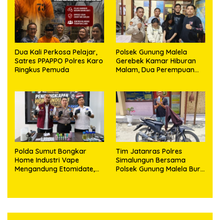
Dua Kali Perkosa Pelajar,
Polsek Gunung Malela
Satres PPAPPO Polres Karo
Gerebek Kamar Hiburan
Ringkus Pemuda
Malam, Dua Perempuan
Penikmat Sabu Menangis
Saat Diringkus
Polda Sumut Bongkar
Tim Jatanras Polres
Home Industri Vape
Simalungun Bersama
Mengandung Etomidate,
Polsek Gunung Malela Buru
Bahan Baku Diduga
Pelaku Curas hingga
Dipasok dari Kamboja
Provinsi Riau dan Berhasil
Bekuk Tersangka