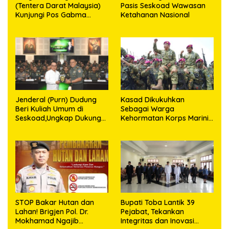
(Tentera Darat Malaysia)
Pasis Seskoad Wawasan
Kunjungi Pos Gabma
Ketahanan Nasional
Temajuk dan Sajingan,
Perkuat Sinergitas TNI–
TDM
Jenderal (Purn) Dudung
Kasad Dikukuhkan
Beri Kuliah Umum di
Sebagai Warga
Seskoad,Ungkap Dukung
Kehormatan Korps Marinir
Program Strategis
TNI AL
Presiden
STOP Bakar Hutan dan
Bupati Toba Lantik 39
Lahan! Brigjen Pol. Dr.
Pejabat, Tekankan
Mokhamad Ngajib
Integritas dan Inovasi