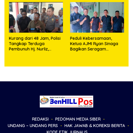
Kurang dari 48 Jam, Polisi
Peduli Kebersamaan,
Tangkap Terduga
Ketua AJMI Ryan Sinaga
Pembunuh Hj. Nurliz,
Bagikan Seragam
Keluarga Sampaikan
Wartawan Liputan Kodam
Apresiasi
I/BB dan Jajaran
REDAKSI
PEDOMAN MEDIA SIBER
UNDANG – UNDANG PERS
HAK JAWAB & KOREKSI BERITA
KODE ETIK JURNALIS