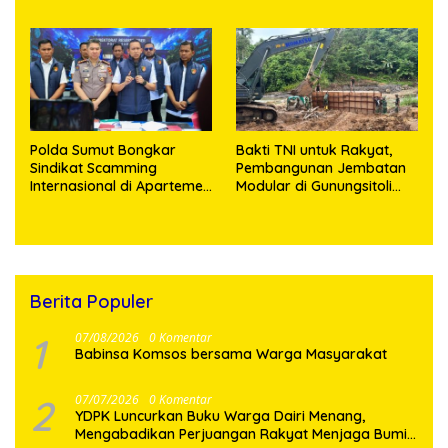
Tegaskan: Jangan Rusak
Pelayanan
Alam, Jangan Pertaruhkan
Masa Depan!
Polda Sumut Bongkar
Bakti TNI untuk Rakyat,
Sindikat Scamming
Pembangunan Jembatan
Internasional di Apartemen
Modular di Gunungsitoli
Medan, Korban Rugi Rp6,7
Masuki Tahap Pengecoran
Miliar
Abutmen
Berita Populer
1
07/08/2026
0 Komentar
Babinsa Komsos bersama Warga Masyarakat
2
07/07/2026
0 Komentar
YDPK Luncurkan Buku Warga Dairi Menang,
Mengabadikan Perjuangan Rakyat Menjaga Bumi