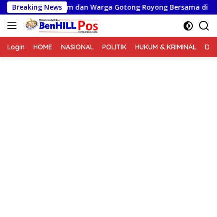
Langsung
 Forkopimcam dan Warga Gotong Royong Bersama di Pasar La
Breaking News
ke
konten
Login
HOME
NASIONAL
POLITIK
HUKUM & KRIMINAL
DA