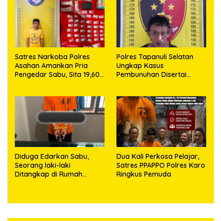
63,67 Gram Sabu
Satres Narkoba Polres
Polres Tapanuli Selatan
Asahan Amankan Pria
Ungkap Kasus
Pengedar Sabu, Sita 19,60
Pembunuhan Disertai
Gram Barang Bukti
Kekerasan Seksual
terhadap Anak, Pelaku
Ditangkap
Diduga Edarkan Sabu,
Dua Kali Perkosa Pelajar,
Seorang laki-laki
Satres PPAPPO Polres Karo
Ditangkap di Rumah
Ringkus Pemuda
Kosong, Polisi Sita
Timbangan Digital dan
Puluhan Plastik Klip