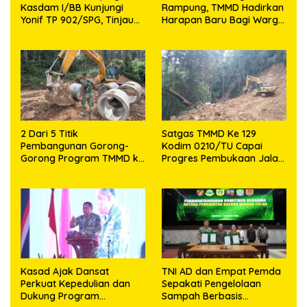
Kasdam I/BB Kunjungi
Rampung, TMMD Hadirkan
Yonif TP 902/SPG, Tinjau
Harapan Baru Bagi Warga
Fasilitas dan Beri Motivasi
Desa Sijarango
Prajurit
2 Dari 5 Titik
Satgas TMMD Ke 129
Pembangunan Gorong-
Kodim 0210/TU Capai
Gorong Program TMMD ke
Progres Pembukaan Jalan
129 Kodim 0210/TU Capai
98,11 Persen
100 Persen
Kasad Ajak Dansat
TNI AD dan Empat Pemda
Perkuat Kepedulian dan
Sepakati Pengelolaan
Dukung Program
Sampah Berbasis