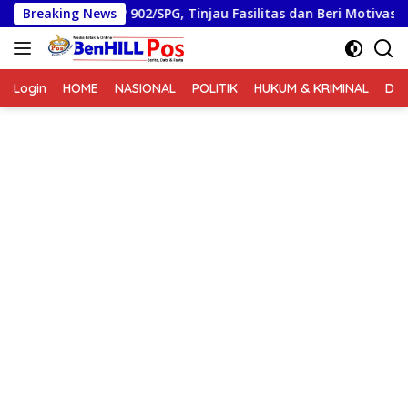
Langsung
i Yonif TP 902/SPG, Tinjau Fasilitas dan Beri Motivasi Prajurit
Breaking News
ke
konten
Login
HOME
NASIONAL
POLITIK
HUKUM & KRIMINAL
DA