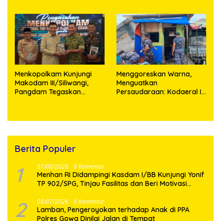
Pemerintah
Teknologi
Menkopolkam Kunjungi
‎Menggoreskan Warna,
Makodam III/Siliwangi,
Menguatkan
Pangdam Tegaskan
Persaudaraan: Kodaeral I
Komitmen Perkuat Sinergi
Bangun Kedekatan
Menjaga Stabilitas
Dengan Masyarakat
Nasional
Pesisir
Berita Populer
1
07/08/2026
0 Komentar
Menhan RI Didampingi Kasdam I/BB Kunjungi Yonif
TP 902/SPG, Tinjau Fasilitas dan Beri Motivasi
Prajurit
2
08/07/2026
0 Komentar
Lamban, Pengeroyokan terhadap Anak di PPA
Polres Gowa Dinilai Jalan di Tempat