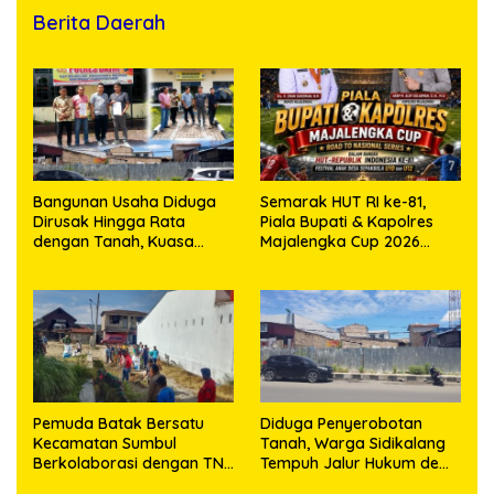
Berita Daerah
Bangunan Usaha Diduga
Semarak HUT RI ke-81,
Dirusak Hingga Rata
Piala Bupati & Kapolres
dengan Tanah, Kuasa
Majalengka Cup 2026
Hukum Dike Kirana Ujung
Kobarkan Semangat
dan Masro Ujung Resmi
Generasi Muda
Tempuh Jalur Hukum
Pemuda Batak Bersatu
Diduga Penyerobotan
Kecamatan Sumbul
Tanah, Warga Sidikalang
Berkolaborasi dengan TNI
Tempuh Jalur Hukum demi
Gelar Pembersihan Massal
Memperjuangkan Hak