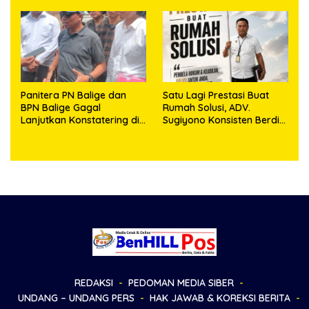
Sambut HUT Korem
Kepemilikan
023/KS dan HUT Ke-81
Kemerdekaan RI
Panitera PN Balige dan
Satu Lagi Prestasi Buat
BPN Balige Gagal
Rumah Solusi, ADV.
Lanjutkan Konstatering di
Sugiyono Konsisten Berdiri
Ajibata, Warga Sebut
di Garis Keadilan
Objek Salah Lokasi
REDAKSI
PEDOMAN MEDIA SIBER
UNDANG – UNDANG PERS
HAK JAWAB & KOREKSI BERITA