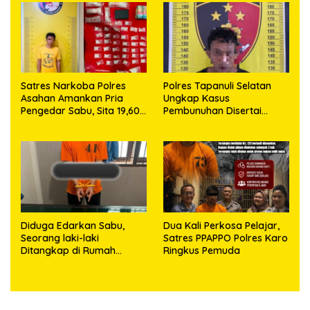
63,67 Gram Sabu
Satres Narkoba Polres
Polres Tapanuli Selatan
Asahan Amankan Pria
Ungkap Kasus
Pengedar Sabu, Sita 19,60
Pembunuhan Disertai
Gram Barang Bukti
Kekerasan Seksual
terhadap Anak, Pelaku
Ditangkap
Diduga Edarkan Sabu,
Dua Kali Perkosa Pelajar,
Seorang laki-laki
Satres PPAPPO Polres Karo
Ditangkap di Rumah
Ringkus Pemuda
Kosong, Polisi Sita
Timbangan Digital dan
Puluhan Plastik Klip