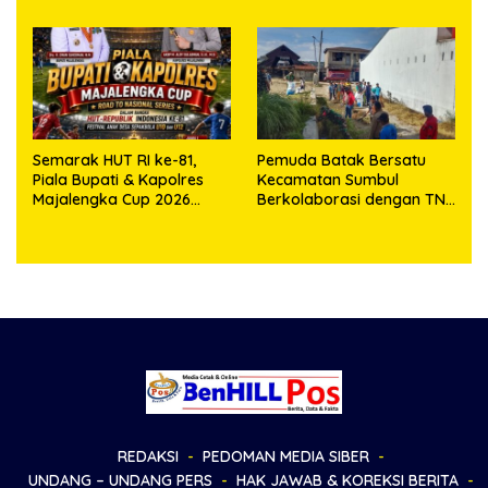
dan Masro Ujung Resmi
Tempuh Jalur Hukum
Semarak HUT RI ke-81,
Pemuda Batak Bersatu
Piala Bupati & Kapolres
Kecamatan Sumbul
Majalengka Cup 2026
Berkolaborasi dengan TNI
Kobarkan Semangat
Gelar Pembersihan Massal
Generasi Muda
Sambut HUT Korem
023/KS dan HUT Ke-81
Kemerdekaan RI
REDAKSI
PEDOMAN MEDIA SIBER
UNDANG – UNDANG PERS
HAK JAWAB & KOREKSI BERITA