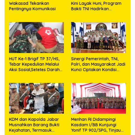
Wakasad Tekankan
Kini Layak Huni, Program
Pentingnya Komunikasi
Bakti TNI Hadirkan
Harapan Baru di Nias
Utara
HUT Ke-1 Brigif TP 37/HS,
Sinergi Pemerintah, TNI,
Tebar Kepedulian Melalui
Polri, dan Masyarakat Jadi
Aksi Sosial,Setetes Darah
Kunci Ciptakan Kondisi
Menjadi Harapan Hidup
Aman dan Kondusif
Bagi Yang Membutuhkan
KDM dan Kapolda Jabar
Menhan RI Didampingi
Musnahkan Barang Bukti
Kasdam I/BB Kunjungi
Kejahatan, Termasuk
Yonif TP 902/SPG, Tinjau