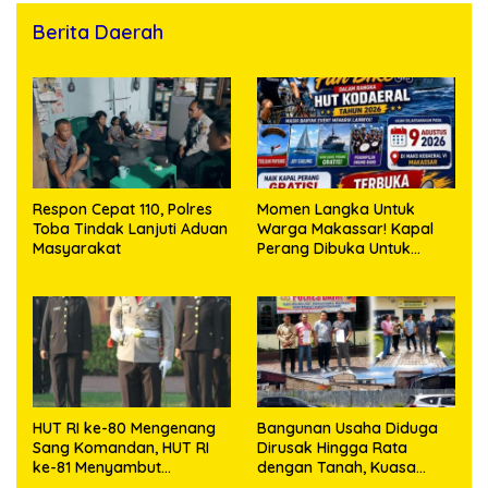
Berita Daerah
Respon Cepat 110, Polres
Momen Langka Untuk
Toba Tindak Lanjuti Aduan
Warga Makassar! Kapal
Masyarakat
Perang Dibuka Untuk
Masyarakat
HUT RI ke-80 Mengenang
Bangunan Usaha Diduga
Sang Komandan, HUT RI
Dirusak Hingga Rata
ke-81 Menyambut
dengan Tanah, Kuasa
Kapolresta Kendari
Hukum Dike Kirana Ujung