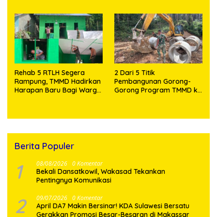
Knalpot Brong dan
Fasilitas dan Beri Motivasi
Tramadol
Prajurit
Rehab 5 RTLH Segera
2 Dari 5 Titik
Rampung, TMMD Hadirkan
Pembangunan Gorong-
Harapan Baru Bagi Warga
Gorong Program TMMD ke
Desa Sijarango
129 Kodim 0210/TU Capai
100 Persen
Berita Populer
1
08/08/2026
0 Komentar
Bekali Dansatkowil, Wakasad Tekankan
Pentingnya Komunikasi
2
09/07/2026
0 Komentar
April DA7 Makin Bersinar! KDA Sulawesi Bersatu
Gerakkan Promosi Besar-Besaran di Makassar