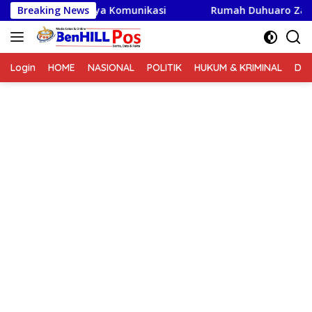
Langsung
kan Pentingnya Komunikasi
Breaking News
Rumah Duhuaro Zalukhu Kin
ke
konten
Login
HOME
NASIONAL
POLITIK
HUKUM & KRIMINAL
DA