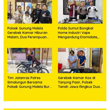
Puluhan Plastik Klip
Polsek Gunung Malela
Polda Sumut Bongkar
Gerebek Kamar Hiburan
Home Industri Vape
Malam, Dua Perempuan
Mengandung Etomidate,
Penikmat Sabu Menangis
Bahan Baku Diduga
Saat Diringkus
Dipasok dari Kamboja
Tim Jatanras Polres
Gerebek Kamar Kos di
Simalungun Bersama
Tanjung Pasir, Polsek
Polsek Gunung Malela Buru
Tanah Jawa Ringkus Dua
Pelaku Curas hingga
Pengedar Sabu
Provinsi Riau dan Berhasil
Bekuk Tersangka