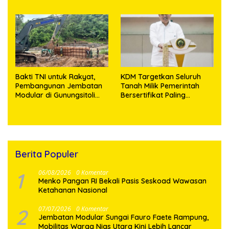
Pelayanan
Medan, Korban Rugi Rp6,7
Miliar
Bakti TNI untuk Rakyat,
KDM Targetkan Seluruh
Pembangunan Jembatan
Tanah Milik Pemerintah
Modular di Gunungsitoli
Bersertifikat Paling
Masuki Tahap Pengecoran
Lambat Tiga Tahun ke
Abutmen
Depan
Berita Populer
1
06/08/2026
0 Komentar
Menko Pangan RI Bekali Pasis Seskoad Wawasan
Ketahanan Nasional
2
07/07/2026
0 Komentar
Jembatan Modular Sungai Fauro Faete Rampung,
Mobilitas Warga Nias Utara Kini Lebih Lancar