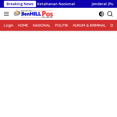
Langsung
koad Wawasan Ketahanan Nasional
Breaking News
Jenderal (Purn) Dud
ke
konten
Login
HOME
NASIONAL
POLITIK
HUKUM & KRIMINAL
DA