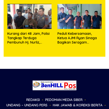
Objek Salah Lokasi
Kurang dari 48 Jam, Polisi
Peduli Kebersamaan,
Tangkap Terduga
Ketua AJMI Ryan Sinaga
Pembunuh Hj. Nurliz,
Bagikan Seragam
Keluarga Sampaikan
Wartawan Liputan Kodam
Apresiasi
I/BB dan Jajaran
REDAKSI
PEDOMAN MEDIA SIBER
UNDANG – UNDANG PERS
HAK JAWAB & KOREKSI BERITA