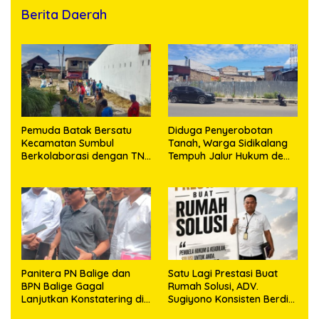
Berita Daerah
Pemuda Batak Bersatu
Diduga Penyerobotan
Kecamatan Sumbul
Tanah, Warga Sidikalang
Berkolaborasi dengan TNI
Tempuh Jalur Hukum demi
Gelar Pembersihan Massal
Memperjuangkan Hak
Sambut HUT Korem
Kepemilikan
023/KS dan HUT Ke-81
Kemerdekaan RI
Panitera PN Balige dan
Satu Lagi Prestasi Buat
BPN Balige Gagal
Rumah Solusi, ADV.
Lanjutkan Konstatering di
Sugiyono Konsisten Berdiri
Ajibata, Warga Sebut
di Garis Keadilan