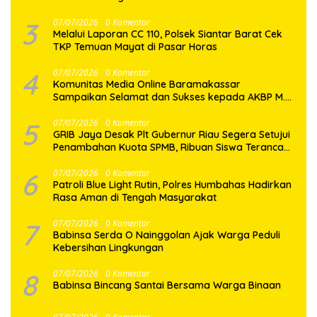
3
07/07/2026
0 Komentar
Melalui Laporan CC 110, Polsek Siantar Barat Cek
TKP Temuan Mayat di Pasar Horas
4
07/07/2026
0 Komentar
Komunitas Media Online Baramakassar
Sampaikan Selamat dan Sukses kepada AKBP M.
Aldy Sulaiman atas Amanah Jabatan Baru
5
07/07/2026
0 Komentar
GRIB Jaya Desak Plt Gubernur Riau Segera Setujui
Penambahan Kuota SPMB, Ribuan Siswa Terancam
Tak Tertampung
6
07/07/2026
0 Komentar
Patroli Blue Light Rutin, Polres Humbahas Hadirkan
Rasa Aman di Tengah Masyarakat
7
07/07/2026
0 Komentar
Babinsa Serda O Nainggolan Ajak Warga Peduli
Kebersihan Lingkungan
8
07/07/2026
0 Komentar
Babinsa Bincang Santai Bersama Warga Binaan