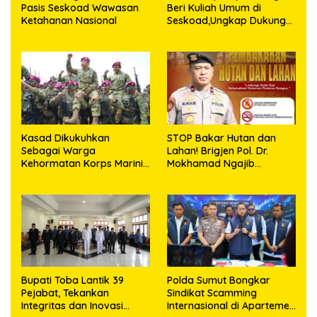
Pasis Seskoad Wawasan
Beri Kuliah Umum di
Ketahanan Nasional
Seskoad,Ungkap Dukung
Program Strategis
Presiden
Kasad Dikukuhkan
STOP Bakar Hutan dan
Sebagai Warga
Lahan! Brigjen Pol. Dr.
Kehormatan Korps Marinir
Mokhamad Ngajib
TNI AL
Tegaskan: Jangan Rusak
Alam, Jangan Pertaruhkan
Masa Depan!
Bupati Toba Lantik 39
Polda Sumut Bongkar
Pejabat, Tekankan
Sindikat Scamming
Integritas dan Inovasi
Internasional di Apartemen