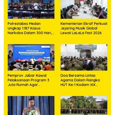
Polrestabes Medan
Kementerian Ekraf Perkuat
Ungkap 1.187 Kasus
Jejaring Musik Global
Narkoba Dalam 300 Hari,
Lewat LaLaLa Fest 2026
Musnahkan Puluhan
Kilogram Barang Bukti
Pemprov Jabar Kawal
Doa Bersama Lintas
Pelaksanaan Program 3
Agama Dalam Rangka
Juta Rumah Agar
HUT Ke-1 Kodam XIX
Sejahterakan Rakyat
Tuanku Tambusai