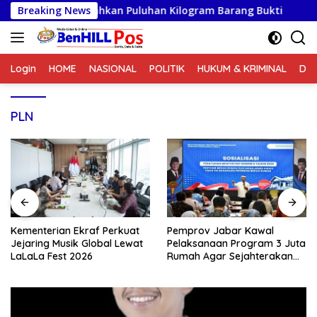
Langsung
, Musnahkan Puluhan Kilogram Barang Bukti
Breaking News
Kementeria
ke
konten
Login
HOME
NASIONAL
POLITIK
HUKUM & KRIMINAL
DA
PLN
Kementerian Ekraf Perkuat
Pemprov Jabar Kawal
Jejaring Musik Global Lewat
Pelaksanaan Program 3 Juta
LaLaLa Fest 2026
Rumah Agar Sejahterakan
Rakyat