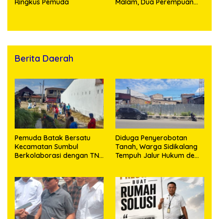
Ringkus Pemuda
Malam, Dua Perempuan
Penikmat Sabu Menangis
Saat Diringkus
Berita Daerah
Pemuda Batak Bersatu
Diduga Penyerobotan
Kecamatan Sumbul
Tanah, Warga Sidikalang
Berkolaborasi dengan TNI
Tempuh Jalur Hukum demi
Gelar Pembersihan Massal
Memperjuangkan Hak
Sambut HUT Korem
Kepemilikan
023/KS dan HUT Ke-81
Kemerdekaan RI