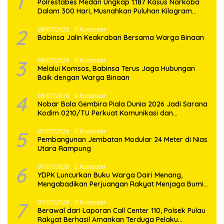
1
Polrestabes Medan Ungkap 1.187 Kasus Narkoba
Dalam 300 Hari, Musnahkan Puluhan Kilogram
Barang Bukti
2
08/07/2026
0 Komentar
Babinsa Jalin Keakraban Bersama Warga Binaan
3
08/07/2026
0 Komentar
Melalui Komsos, Babinsa Terus Jaga Hubungan
Baik dengan Warga Binaan
4
08/07/2026
0 Komentar
Nobar Bola Gembira Piala Dunia 2026 Jadi Sarana
Kodim 0210/TU Perkuat Komunikasi dan
Kebersamaan dengan Warga
5
07/07/2026
0 Komentar
Pembangunan Jembatan Modular 24 Meter di Nias
Utara Rampung
6
07/07/2026
0 Komentar
YDPK Luncurkan Buku Warga Dairi Menang,
Mengabadikan Perjuangan Rakyat Menjaga Bumi
Dairi Melalui Jalur Hukum
7
07/07/2026
0 Komentar
Berawal dari Laporan Call Center 110, Polsek Pulau
Rakyat Berhasil Amankan Terduga Pelaku