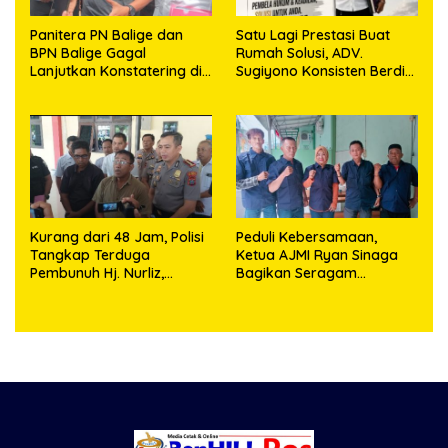
Panitera PN Balige dan
Satu Lagi Prestasi Buat
BPN Balige Gagal
Rumah Solusi, ADV.
Lanjutkan Konstatering di
Sugiyono Konsisten Berdiri
Ajibata, Warga Sebut
di Garis Keadilan
Objek Salah Lokasi
Kurang dari 48 Jam, Polisi
Peduli Kebersamaan,
Tangkap Terduga
Ketua AJMI Ryan Sinaga
Pembunuh Hj. Nurliz,
Bagikan Seragam
Keluarga Sampaikan
Wartawan Liputan Kodam
Apresiasi
I/BB dan Jajaran