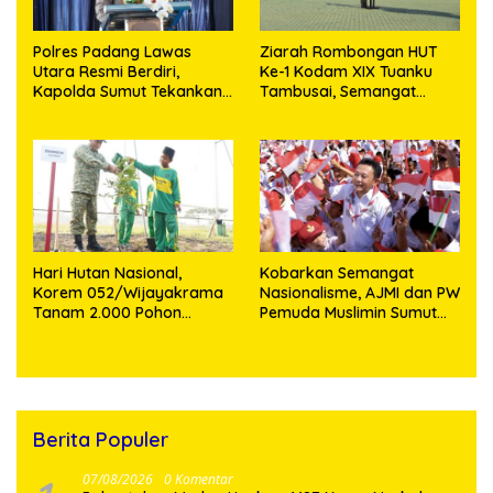
Polres Padang Lawas
Ziarah Rombongan HUT
Utara Resmi Berdiri,
Ke-1 Kodam XIX Tuanku
Kapolda Sumut Tekankan
Tambusai, Semangat
Pelayanan Humanis dan
Juang Pahlawan Jadi
Penambahan Personel
Teladan Prajurit
Hari Hutan Nasional,
Kobarkan Semangat
Korem 052/Wijayakrama
Nasionalisme, AJMI dan PW
Tanam 2.000 Pohon
Pemuda Muslimin Sumut
Sebagai “Kado untuk
Akan Bagikan Ribuan
Indonesia”
Bendera Merah Putih
Berita Populer
07/08/2026
0 Komentar