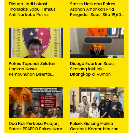
Diduga Jadi Lokasi
Satres Narkoba Polres
Transaksi Sabu, Timsus
Asahan Amankan Pria
Anti Narkoba Polres
Pengedar Sabu, Sita 19,60
Asahan Amankan Seorang
Gram Barang Bukti
Pria dengan Barang Bukti
63,67 Gram Sabu
Polres Tapanuli Selatan
Diduga Edarkan Sabu,
Ungkap Kasus
Seorang laki-laki
Pembunuhan Disertai
Ditangkap di Rumah
Kekerasan Seksual
Kosong, Polisi Sita
terhadap Anak, Pelaku
Timbangan Digital dan
Ditangkap
Puluhan Plastik Klip
Dua Kali Perkosa Pelajar,
Polsek Gunung Malela
Satres PPAPPO Polres Karo
Gerebek Kamar Hiburan